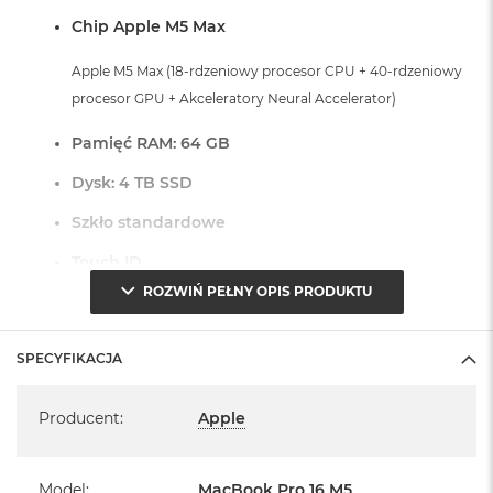
r
Chip Apple M5 Max
G
w
i
Apple M5 Max (18-rdzeniowy procesor CPU + 40-rdzeniowy
e
procesor GPU + Akceleratory Neural Accelerator)
z
d
Pamięć RAM: 64 GB
n
a
Dysk: 4 TB SSD
s
z
Szkło standardowe
a
r
Touch ID
o
ś
ROZWIŃ PEŁNY OPIS PRODUKTU
ć
Czytnik linii papilarnych do bezpiecznego logowania oraz
zakupów
M
SPECYFIKACJA
a
Dostępne złącza:
c
Specyfikacja
B
Producent
:
Apple
3 x Thunderbolt 5 (USB-C)
o
o
1 x Port HDMI
k
1 x Port MagSafe 3
A
Model
:
MacBook Pro 16 M5