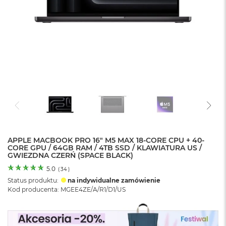
o
l
o
r
u
M
a
c
B
o
o
k
N
e
APPLE MACBOOK PRO 16" M5 MAX 18-CORE CPU + 40-
o
CORE GPU / 64GB RAM / 4TB SSD / KLAWIATURA US /
C
GWIEZDNA CZERŃ (SPACE BLACK)
y
t
5.0
(
34
)
r
Status produktu:
na indywidualne zamówienie
u
Kod producenta: MGEE4ZE/A/R1/D1/US
s
o
w
o