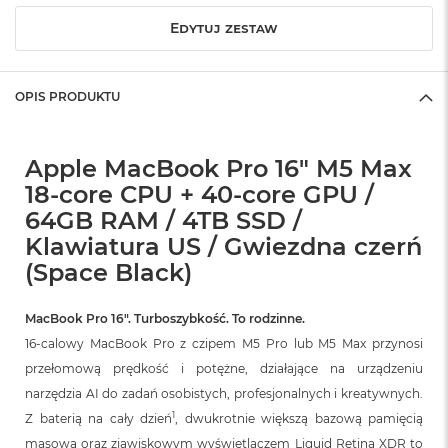
o
Edytuj zestaw
k
A
i
r
OPIS PRODUKTU
1
5
W
Apple MacBook Pro 16" M5 Max
e
18-core CPU + 40-core GPU /
d
64GB RAM / 4TB SSD /
ł
u
Klawiatura US / Gwiezdna czerń
g
(Space Black)
k
o
l
MacBook Pro 16″. Turboszybkość. To rodzinne.
o
r
16-calowy MacBook Pro z czipem M5 Pro lub M5 Max przynosi
u
przełomową prędkość i potężne, działające na urządzeniu
narzędzia AI do zadań osobistych, profesjonalnych i kreatywnych.
M
a
1
Z baterią na cały dzień
, dwukrotnie większą bazową pamięcią
c
masową oraz zjawiskowym wyświetlaczem Liquid Retina XDR to