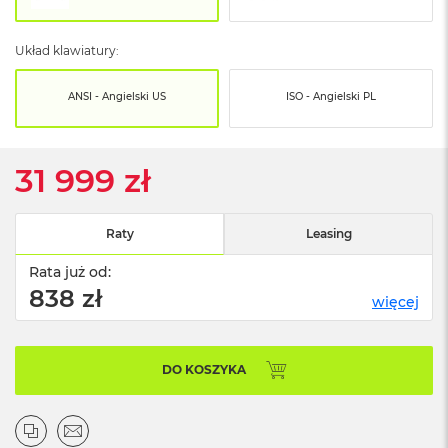
o
o
k
Układ klawiatury:
N
e
o
ANSI - Angielski US
ISO - Angielski PL
S
r
e
b
31 999 zł
r
n
y
Raty
Leasing
W
Rata już od:
e
d
838 zł
więcej
ł
u
g
p
DO KOSZYKA
o
j
e
m