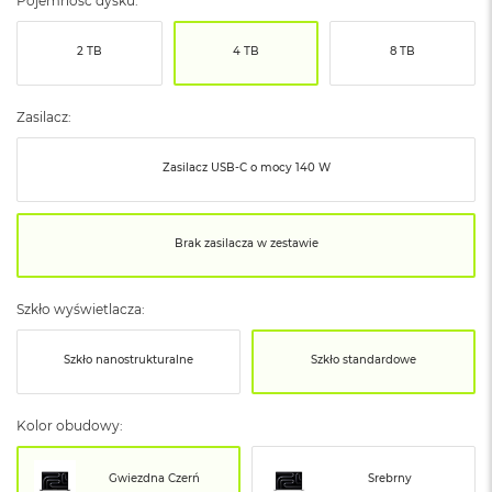
Pojemność dysku:
ó
ż
2 TB
4 TB
8 TB
M
a
c
Zasilacz:
B
o
Zasilacz USB‑C o mocy 140 W
o
k
N
e
Brak zasilacza w zestawie
o
I
n
Szkło wyświetlacza:
d
y
g
Szkło nanostrukturalne
Szkło standardowe
o
M
Kolor obudowy:
a
c
B
Gwiezdna Czerń
Srebrny