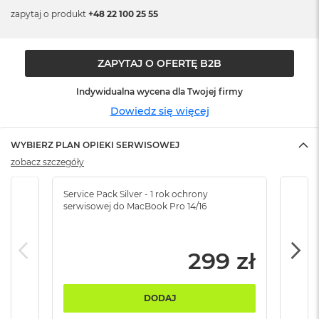
n
zapytaj o produkt
+48 22 100 25 55
o
ś
c
i
ZAPYTAJ O OFERTĘ B2B
d
y
Indywidualna wycena dla Twojej firmy
s
k
Dowiedz się więcej
u
WYBIERZ PLAN OPIEKI SERWISOWEJ
M
a
zobacz szczegóły
c
B
Service Pack Silver - 1 rok ochrony
Servi
o
serwisowej do MacBook Pro 14/16
serw
o
k
N
e
299 zł
o
2
5
DODAJ
6
G