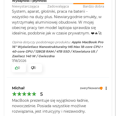
Wydajność i płynność
k
A
Niewystarczająca
Zadowalająca
Bardzo dobra
Ładowanie i
Trzy porty Thunderbolt 5
i
Wyświetlacz
System, aparat, głośniki, praca na baterii -
rozbudowa
:
(USB‑C) obsługujące:
r
wszystko na duży plus. Niewiarygodnie smukły, w
Ładowanie,
DisplayPort
,
3
wytrzymałej aluminiowej obudowie. W mojej
Wyświetlacz Super Retina XDR
Thunderbolt 5 (do 120 Gb/s),
2
obecnej pracy ten model laptopa sprawdza się
USB 4 (do 120 Gb/s)
G
4
Wyświetlacz Liquid Retina XDR o przekątnej 16,2 cala
;
idealnie, podobnie jak w czasie prywatnym. ❤️🔥🚀
B
R
rozdzielczość natywna 3456 na 2234 piksele przy 254 pikselach na
Opinia dotyczy podobnego produktu:
Apple MacBook Pro
A
cal
Klawiatura
NIE
16" Wyświetlacz Nanostrukturalny M5 Max 18-core CPU +
M
numeryczna
:
40-core GPU / 128GB RAM / 4TB SSD / Klawiatura US /
XDR (Extreme Dynamic Range)
Zasilacz 140 W / Gwiezdna
W
7/18/2026
e
Kontrast 1 000 000:1
d
Podświetlana
TAK
0
0
ł
klawiatura
:
Jasność XDR: 1000 nitów utrzymywana na całym ekranie, 1600
u
g
1
nitów szczytowo
(tylko treści HDR)
p
Michał
zweryfikowano
Touch ID
:
TAK
o
Jasność w trybie SDR: nawet 1000 nitów (w plenerze)
5
j
e
MacBook prezentuje się wyjątkowo ładnie,
Kolory
m
Obsługa
Obsługa maks. czterech
nowocześnie. Posiada wszystkie możliwe
n
wyświetlaczy
:
wyświetlaczy zewnętrznych do
rozwiązania, jest intuicyjny i niezawodny.
1 miliard kolorów
o