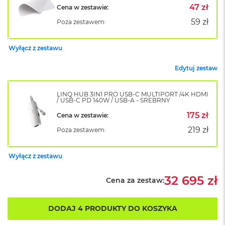
k
47 zł
Cena w zestawie:
A
59 zł
Poza zestawem:
i
r
M
Wyłącz z zestawu
2
Edytuj zestaw
M
a
c
LINQ HUB 3IN1 PRO USB-C MULTIPORT /4K HDMI
B
/ USB-C PD 140W / USB-A - SREBRNY
o
o
175 zł
Cena w zestawie:
k
219 zł
Poza zestawem:
A
i
r
Wyłącz z zestawu
1
3
32 695 zł
Cena za zestaw:
M
a
c
DODAJ 4 PRODUKTY DO KOSZYKA
B
o