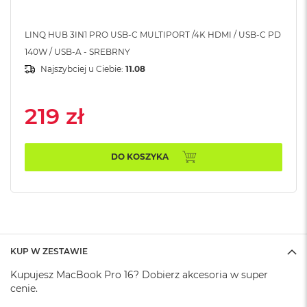
A
i
LINQ HUB 3IN1 PRO USB-C MULTIPORT /4K HDMI / USB-C PD
r
140W / USB-A - SREBRNY
M
Najszybciej u Ciebie:
11.08
a
c
B
219 zł
o
o
k
A
DO KOSZYKA
i
r
M
5
M
a
c
KUP W ZESTAWIE
B
o
Kupujesz MacBook Pro 16? Dobierz akcesoria w super
o
cenie.
k