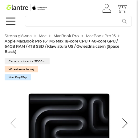
ZALOGUJ
MÓJ 
Apple
SIĘ
Festiwal
Mac
Strona główna
Mac
MacBook Pro
MacBook Pro 16
M
Apple MacBook Pro 16" M5 Max 18-core CPU + 40-core GPU /
a
64GB RAM / 4TB SSD / Klawiatura US / Gwiezdna czerń (Space
c
Black)
B
o
Cena producenta: 31999 zł
o
W zestawie taniej
k
Mac Buy&Try
N
e
o
W
e
d
ł
u
g
k