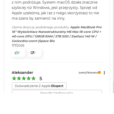
z nim podróżuje. System macOS działa znacznie
16-rdzeniowy system Neural Engine
M
szybciej niż Windows, jest przejrzysty. Sprzęt od
a
Dołączone
Wbudowane aplikacje systemu
Sprzętowa akceleracja ray tracingu
c
Apple uzależnia, jak raz z niego skorzystasz to nie
oprogramowanie
:
macOS
B
ma szans by zamienić na inny.
614 GB/s przepustowości pamięci
o
o
Opinia dotyczy podobnego produktu:
Apple MacBook Pro
k
Dodatkowe
Klawiatura z Touch ID, Gładzik
16" Wyświetlacz Nanostrukturalny M5 Max 18-core CPU +
Silnik multimedialny
A
informacje
:
Force Touch wyczuwający siłę
40-core GPU / 128GB RAM / 2TB SSD / Zasilacz 140 W /
i
Gwiezdna czerń (Space Bla
nacisku, Czujnik światła
Sprzętowa akceleracja obsługi H.264, HEVC, ProRes i ProRes RAW
r
7/7/2026
otoczenia
5
Silnik dekodowania wideo
0
0
1
2
Dwa silniki kodujące wideo
Układ klawiatury
:
ANSI - Angielski US
G
B
Dwa silniki kodujące i dekodujące format ProRes
Aleksander
zweryfikowano
M
5
Materiał wykonania
:
Aluminium
Dekoder AV1
a
Doświadczenie Z Apple:
Ekspert
c
B
Sposób Użytkowania:
o
Kolor obudowy
:
Gwiezdna Czerń
Zaawansowany (edycja video, CAD, programowanie)
o
Czas pracy baterii
k
Ładowanie i rozbudowa
Krótki
Zadowalający
Długi
A
Zawartość zestawu
:
16-calowy MacBook Pro,
Jakość wykonania