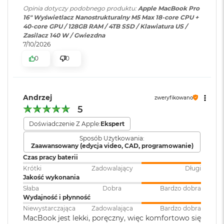
6K przy 60 Hz lub dwóch
ś
Opinia dotyczy podobnego produktu:
Apple MacBook Pro
Szeroka gama kolorów (P3)
wyświetlaczy do 8K przy 60 Hz.
c
16" Wyświetlacz Nanostrukturalny M5 Max 18-core CPU +
i
40-core GPU / 128GB RAM / 4TB SSD / Klawiatura US /
Technologia True Tone
d
Zasilacz 140 W / Gwiezdna
y
Odtwarzanie wideo
:
Obsługiwane formaty: m.in.
7/10/2026
s
Częstotliwość odświeżania
HEVC,
H.264
, AV1 i ProRes; HDR z
k
0
0
Dolby Vision, HDR10 i HLG
u
Technologia ProMotion zapewniająca adaptacyjną częstotliwość
odświeżania do 120 Hz
M
a
Odtwarzanie
Obsługiwane formaty: m.in.
Andrzej
Stałe częstotliwości odświeżania: 47,95 Hz, 48,00 Hz, 50,00 Hz,
zweryfikowano
c
dźwięku
:
AAC, MP3,
Apple Lossless
,
FLAC
,
5
59,94 Hz, 60,00 Hz
B
Dolby Digital
, Dolby Digital
o
Doświadczenie Z Apple:
Ekspert
Plus i Dolby Atmos
o
Sposób Użytkowania:
k
Zaawansowany (edycja video, CAD, programowanie)
A
Chip
Zainstalowany
macOS
i
Czas pracy baterii
r
system operacyjny
:
Krótki
Zadowalający
Długi
2
Jakość wykonania
Apple M5 Max
5
Słaba
Dobra
Bardzo dobra
6
Apple M5 Max (18-rdzeniowy procesor CPU + 40-rdzeniowy
Wydajność i płynność
Wersja systemu
macOS Sequoia lub nowszy
G
Niewystarczająca
Zadowalająca
Bardzo dobra
procesor GPU + Akceleratory Neural Accelerator)
operacyjnego
:
B
MacBook jest lekki, poręczny, więc komfortowo się