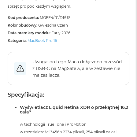
B
sprzęt pro pod każdym względem.
o
o
k
Kod producenta:
MGEE4/R1/D1/US
A
Kolor obudowy:
Gwiezdna Czerń
i
Data premiery modelu:
Early 2026
r
B
Kategoria:
MacBook Pro 16
ł
ę
k
Uwaga: do tego Maca dołączono przewód
i
t
z USB‑C na MagSafe 3, ale w zestawie nie
n
ma zasilacza.
y
M
Specyfikacja:
a
c
B
Wyświetlacz Liquid Retina XDR o przekątnej 16,2
4
cala
o
o
k
w technologii True Tone i ProMotion
A
w rozdzielczości 3456 x 2234 pikseli, 254 pikseli na cal
i