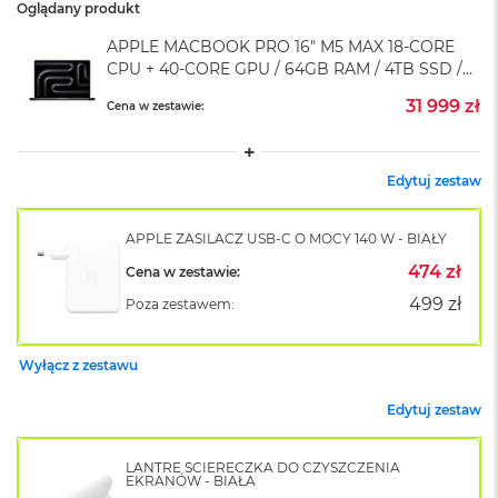
A
Oglądany produkt
i
r
APPLE MACBOOK PRO 16" M5 MAX 18-CORE
M
CPU + 40-CORE GPU / 64GB RAM / 4TB SSD /
4
KLAWIATURA US / GWIEZDNA CZERŃ (SPACE
31 999 zł
Cena w zestawie:
BLACK)
M
a
c
Edytuj zestaw
B
o
o
APPLE ZASILACZ USB-C O MOCY 140 W - BIAŁY
k
A
474 zł
Cena w zestawie:
i
499 zł
Poza zestawem:
r
M
3
Wyłącz z zestawu
M
a
Edytuj zestaw
c
B
LANTRE ŚCIERECZKA DO CZYSZCZENIA
o
EKRANÓW - BIAŁA
o