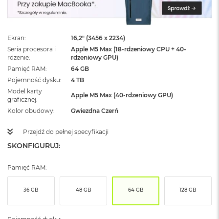
ż
ó
ł
t
Ekran
16,2" (3456 x 2234)
y
Seria procesora i
Apple M5 Max (18-rdzeniowy CPU + 40-
rdzenie
rdzeniowy GPU)
M
a
Pamięć RAM
64 GB
c
Pojemność dysku
4 TB
B
Model karty
o
Apple M5 Max (40-rdzeniowy GPU)
graficznej
o
Kolor obudowy
Gwiezdna Czerń
k
N
e
Przejdź do pełnej specyfikacji
o
SKONFIGURUJ:
S
u
b
Pamięć RAM:
t
e
l
36 GB
48 GB
64 GB
128 GB
n
y
R