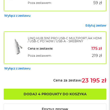
k
59 zł
Poza zestawem:
A
i
r
Wyłącz z zestawu
M
2
Edytuj zestaw
M
a
LINQ HUB 3IN1 PRO USB-C MULTIPORT /4K HDMI
/ USB-C PD 140W / USB-A - SREBRNY
c
B
175 zł
Cena w zestawie:
o
219 zł
Poza zestawem:
o
k
A
Wyłącz z zestawu
i
r
1
23 195 zł
Cena za zestaw:
3
M
DODAJ 4 PRODUKTY DO KOSZYKA
a
c
B
Edytuj zestaw
o