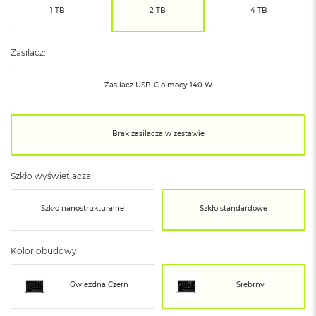
ó
1 TB
2 TB
4 TB
ż
M
Zasilacz:
a
c
Zasilacz USB‑C o mocy 140 W
B
o
o
k
Brak zasilacza w zestawie
N
e
o
I
Szkło wyświetlacza:
n
d
Szkło nanostrukturalne
Szkło standardowe
y
g
o
Kolor obudowy:
M
a
Gwiezdna Czerń
Srebrny
c
B