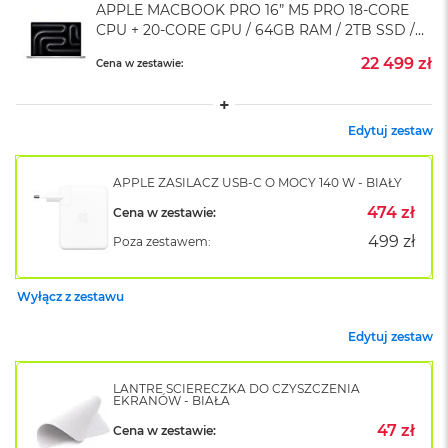
A
APPLE MACBOOK PRO 16” M5 PRO 18-CORE
i
CPU + 20-CORE GPU / 64GB RAM / 2TB SSD /
r
SREBRNY (SILVER)
M
22 499 zł
Cena w zestawie:
4
M
a
Edytuj zestaw
c
B
APPLE ZASILACZ USB-C O MOCY 140 W - BIAŁY
o
o
474 zł
Cena w zestawie:
k
A
499 zł
Poza zestawem:
i
r
M
Wyłącz z zestawu
3
Edytuj zestaw
M
a
c
LANTRE ŚCIERECZKA DO CZYSZCZENIA
EKRANÓW - BIAŁA
B
o
47 zł
Cena w zestawie:
o