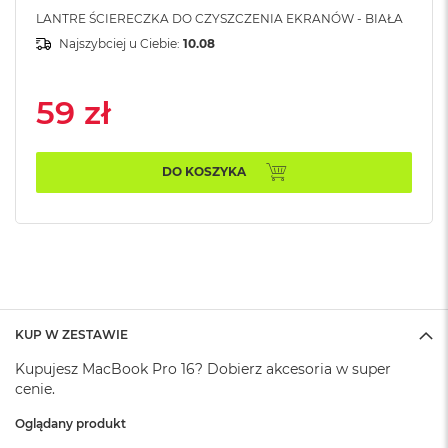
A
LANTRE ŚCIERECZKA DO CZYSZCZENIA EKRANÓW - BIAŁA
i
Najszybciej u Ciebie:
10.08
r
M
59 zł
a
c
B
o
DO KOSZYKA
o
k
A
i
r
M
5
M
KUP W ZESTAWIE
a
c
Kupujesz MacBook Pro 16? Dobierz akcesoria w super
B
cenie.
o
o
Oglądany produkt
k