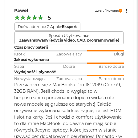
ś
c
Odtwarzanie wideo
:
Obsługiwane formaty: m.in.
Paweł
zweryfikowano
Częstotliwość odświeżania
i
HEVC,
H.264
, AV1 i ProRes; HDR z
5
d
Dolby Vision, HDR10 i HLG
Technologia ProMotion zapewniająca adaptacyjną częstotliwość
y
Doświadczenie Z Apple:
Ekspert
s
odświeżania do 120 Hz
k
Sposób Użytkowania:
Zaawansowany (edycja video, CAD, programowanie)
u
Odtwarzanie
Obsługiwane formaty: m.in.
Stałe częstotliwości odświeżania: 47,95 Hz, 48,00 Hz, 50,00 Hz,
Czas pracy baterii
dźwięku
:
AAC, MP3,
Apple Lossless
,
FLAC
,
59,94 Hz, 60,00 Hz
M
Krótki
Zadowalający
Długi
Dolby Digital
, Dolby Digital
a
Jakość wykonania
Plus i Dolby Atmos
c
Słaba
Dobra
Bardzo dobra
B
Wydajność i płynność
o
Chip
Niewystarczająca
Zadowalająca
Bardzo dobra
o
Zainstalowany
macOS
Przesiadłem się z MacBooka Pro 16" 2019 (Core i9,
k
system operacyjny
:
32GB RAM). Jeśli chodzi o wygląd to w
A
Apple M5 Pro
i
bezpośrednim porównaniu dopiero widać o ile
r
Apple M5 Pro (18-rdzeniowy procesor CPU + 20-rdzeniowy
nowe modele są grubsze od starych :) Całość
Wersja systemu
macOS Sequoia lub nowszy
2
oczywiście wykonana solidnie. Fajnie, że jest HDMI
procesor GPU + Akceleratory Neural Accelerator)
operacyjnego
:
5
i slot na karty. Jeśli chodzi o komfort użytkowania
6
16-rdzeniowy system Neural Engine
to dla mnie MacBooki od dawna nie mają sobie
G
równych. Jedyne laptopy, które jestem w stanie
B
Dołączone
Wbudowane aplikacje systemu
Sprzętowa akceleracja ray tracingu
używać bez dodatkowych peryferiów. Ponadto - w