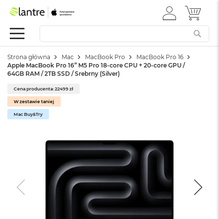
ZALOGUJ
MÓJ 
Apple
SIĘ
Festiwal
Mac
Strona główna
Mac
MacBook Pro
MacBook Pro 16
M
Apple MacBook Pro 16” M5 Pro 18-core CPU + 20-core GPU /
a
64GB RAM / 2TB SSD / Srebrny (Silver)
c
B
Cena producenta: 22499 zł
o
W zestawie taniej
o
k
Mac Buy&Try
N
e
o
W
e
d
ł
u
g
k