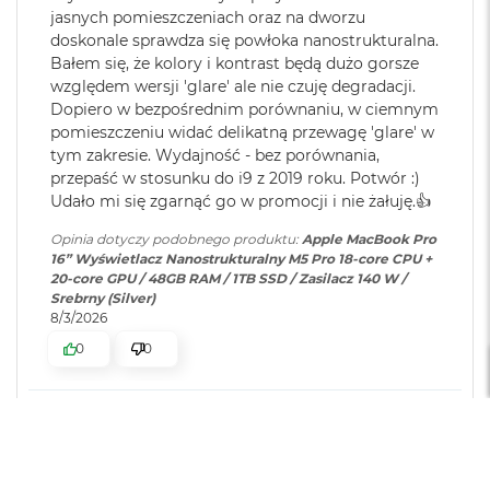
oprogramowanie
:
macOS
M
jasnych pomieszczeniach oraz na dworzu
307 GB/s przepustowości pamięci
a
doskonale sprawdza się powłoka nanostrukturalna.
c
Bałem się, że kolory i kontrast będą dużo gorsze
Silnik multimedialny
B
Dodatkowe
Klawiatura z Touch ID, Gładzik
względem wersji 'glare' ale nie czuję degradacji.
o
informacje
:
Force Touch wyczuwający siłę
Dopiero w bezpośrednim porównaniu, w ciemnym
o
Sprzętowa akceleracja obsługi H.264, HEVC, ProRes i ProRes RAW
nacisku, Czujnik światła
pomieszczeniu widać delikatną przewagę 'glare' w
k
otoczenia
A
Silnik dekodowania wideo
tym zakresie. Wydajność - bez porównania,
i
przepaść w stosunku do i9 z 2019 roku. Potwór :)
r
Silnik kodowania wideo
Udało mi się zgarnąć go w promocji i nie żałuję.👍
5
Układ klawiatury
:
ISO - Angielski PL
1
Silnik kodujący i dekodujący format ProRes
Opinia dotyczy podobnego produktu:
Apple MacBook Pro
2
16” Wyświetlacz Nanostrukturalny M5 Pro 18-core CPU +
G
Dekoder AV1
20-core GPU / 48GB RAM / 1TB SSD / Zasilacz 140 W /
Materiał wykonania
:
Aluminium
B
Srebrny (Silver)
8/3/2026
M
0
0
a
Kolor obudowy
:
Srebrny
c
Ładowanie i rozbudowa
B
o
Zawartość zestawu
:
16-calowy MacBook Pro,
o
Marek
Gniazdo na kartę SDXC
zweryfikowano
Przewód USB-C na MagSafe 3
k
5
Port HDMI
A
(2m)
Gniazdo słuchawkowe 3,5 mm