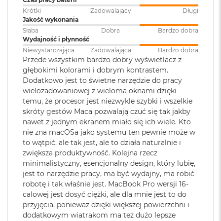
MACOS NAPĘDZA APKI
– Wszystkie aplikacje, których
8
Krótki
Zadowalający
Długi
używasz na co dzień – w tym te wbudowane, takie jak
G
Jakość wykonania
Rodzaje wejść /
3 x Thunderbolt 5 (USB-C), 1 x
B
FaceTime i Wiadomości – działają na macOS błyskawicznie.
Słaba
Dobra
Bardzo dobra
R
wyjść
:
Gniazdo na kartę SDXC, 1 x
A wbudowana ochrona przed wirusami i bezpłatne
Wydajność i płynność
A
HDMI, 1 x Gniazdo słuchawkowe
M
Niewystarczająca
Zadowalająca
Bardzo dobra
uaktualnienia oprogramowania zapewniają
3.5 mm, 1 x MagSafe 3
Przede wszystkim bardzo dobry wyświetlacz z
bezpieczeństwo i sprawne działanie.
M
głębokimi kolorami i dobrym kontrastem.
a
Dodatkowo jest to świetne narzędzie do pracy
KTO KOCHA IPHONE’A, POKOCHA I MACA
– Mac świetnie
Dźwięk
:
System sześciu głośników,
c
wielozadowaniowej z wieloma oknami dzięki
dogaduje się z każdym urządzeniem Apple. Razem potrafią
Dźwięk przestrzenny, Dolby
B
temu, że procesor jest niezwykle szybki i wszelkie
o
Atmos, Układ trzech
zdziałać cuda. Możesz skopiować coś na iPhonie i wkleić to
skróty gestów Maca pozwalają czuć się tak jakby
o
mikrofonów
na Macu. Albo odebrać na Macu połączenie FaceTime i
nawet z jednym ekranem miało się ich wiele. Kto
k
3
wysłać z niego tekst przez apkę Wiadomości
A
nie zna macOSa jako systemu ten pewnie może w
i
to wątpić, ale tak jest, ale to działa naturalnie i
Moduł Bluetooth
:
Bluetooth 6
r
OLŚNIEWAJĄCY PROFESJONALNY WYŚWIETLACZ
–
zwiększa produktywność. Kolejna rzecz
1
4
Wyświetlacz Liquid Retina XDR 16,2 cala
ma 1600 nitów
minimalistyczny, esencjonalny design, który lubię,
6
jest to narzędzie pracy, ma być wydajny, ma robić
5
jasności szczytowej
, 1000 nitów jasności utrzymywanej i
G
Czytnik kart
TAK
robotę i tak właśnie jest. MacBook Pro wersji 16-
B
współczynnik kontrastu 1 000 000:1..
pamięci
:
R
calowej jest dosyć ciężki, ale dla mnie jest to do
A
ZAAWANSOWANE AUDIO I KAMERA
– Kamera Center
przyjęcia, ponieważ dzięki większej powierzchni i
M
dodatkowym wiatrakom ma też dużo lepsze
Stage 12 MP, trzy mikrofony jakości studyjnej i sześć
Karta sieciowa
Wi-Fi 7 (802.11be)