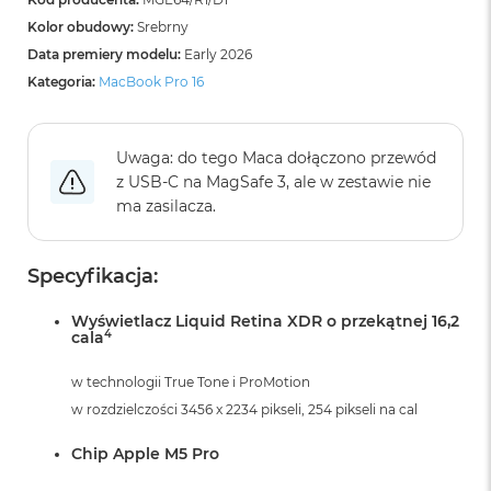
B
o
Kolor obudowy:
Srebrny
o
Data premiery modelu:
Early 2026
k
Kategoria:
MacBook Pro 16
A
i
r
B
Uwaga: do tego Maca dołączono przewód
ł
z USB‑C na MagSafe 3, ale w zestawie nie
ę
k
ma zasilacza.
i
t
n
Specyfikacja:
y
Wyświetlacz Liquid Retina XDR o przekątnej 16,2
M
4
cala
a
c
B
w technologii True Tone i ProMotion
o
w rozdzielczości 3456 x 2234 pikseli, 254 pikseli na cal
o
k
Chip Apple M5 Pro
A
i