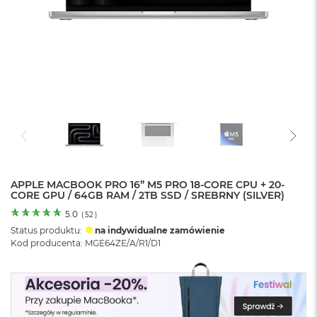
o
l
o
r
u
M
a
c
B
o
o
k
N
e
APPLE MACBOOK PRO 16” M5 PRO 18-CORE CPU + 20-
CORE GPU / 64GB RAM / 2TB SSD / SREBRNY (SILVER)
o
C
5.0
(
52
)
y
Status produktu:
na indywidualne zamówienie
t
Kod producenta: MGE64ZE/A/R1/D1
r
u
s
o
w
o