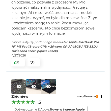
chłodzenie, co pozwala z procesora M5 Pro
głośników z dźwiękiem przestrzennym i obsługą Dolby
M
bezprzewodowa
wycisnąć maksymalną wydajność. Pracuję z
a
WLAN
:
Atmos sprawią, że zawsze będzie Cię doskonale słychać i
lokalnym AI i możliwość uruchamiania modeli
c
widać w perfekcyjnie skomponowanym kadrze.
lokalnie jest czymś, co było dla mnie ważne. Z tym
B
o
urządzeniem mogę to robić. Podsumowując,
POŁĄCZ WSZYSTKO
– Wyposażony w trzy porty
Kamera
Kamera 12MP Center Stage z
o
polecam każdemu, kto chce bezkompromisowej
internetowa
:
obsługą funkcji Widok blatu
k
Thunderbolt 5, port MagSafe 3 do ładowania, gniazdo na
wydajności w małym formacie.
A
kartę SDXC, port HDMI, gniazdo słuchawkowe i
i
Opinia dotyczy podobnego produktu:
Apple MacBook Pro
zaprojektowany przez Apple czip do łączności
r
16" M5 Pro 18-core CPU + 20-core GPU / 48GB / 1TB SSD /
Bateria
:
Litowo-polimerowa
2
6
bezprzewodowej N1 obsługujący interfejsy Wi-Fi 7
i
Gwiezdna czerń (Space Black)
4
4/27/2026
Bluetooth 6. Do modelu z czipem M5 Pro podłączysz aż trzy
G
B
0
0
wyświetlacze zewnętrzne, a do modelu z czipem M5 Max –
Pojemność baterii
:
100 Wh
R
nawet cztery.
A
M
Szybkie ładowanie
:
Możliwość szybkiego ładowania
zasilaczem USB PD o mocy
M
140W lub wyższą
a
c
Zbigniew
zweryfikowano
B
5
o
Ładowanie i
Trzy porty Thunderbolt 5
Wyświetlacz
o
Doświadczenie Z Apple:
Nowy w świecie Apple
rozbudowa
:
(USB‑C) obsługujące: