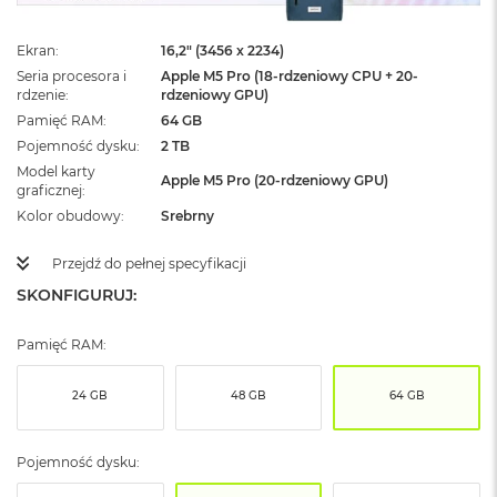
ż
ó
ł
Ekran
16,2" (3456 x 2234)
t
Seria procesora i
Apple M5 Pro (18-rdzeniowy CPU + 20-
y
rdzenie
rdzeniowy GPU)
Pamięć RAM
64 GB
M
Pojemność dysku
2 TB
a
Model karty
c
Apple M5 Pro (20-rdzeniowy GPU)
graficznej
B
o
Kolor obudowy
Srebrny
o
k
Przejdź do pełnej specyfikacji
N
e
SKONFIGURUJ:
o
S
Pamięć RAM:
u
b
t
24 GB
48 GB
64 GB
e
l
n
Pojemność dysku:
y
R