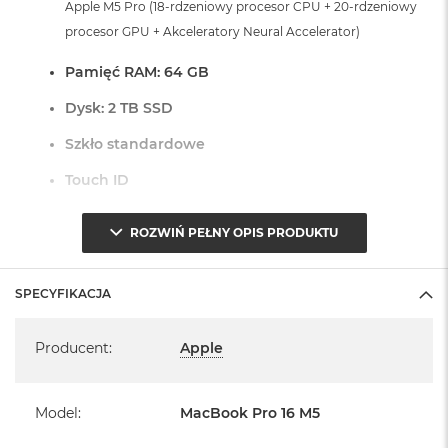
Apple M5 Pro (18-rdzeniowy procesor CPU + 20-rdzeniowy
r
G
procesor GPU + Akceleratory Neural Accelerator)
w
i
Pamięć RAM: 64 GB
e
z
Dysk: 2 TB SSD
d
n
Szkło standardowe
a
s
Touch ID
z
a
Czytnik linii papilarnych do bezpiecznego logowania oraz
r
ROZWIŃ PEŁNY OPIS PRODUKTU
o
zakupów
ś
ć
Dostępne złącza:
SPECYFIKACJA
M
Specyfikacja
3 x Thunderbolt 5 (USB-C)
a
Producent
:
Apple
c
1 x Port HDMI
B
1 x Port MagSafe 3
o
1 x Gniazdo na kartę SDXC
o
Model
:
MacBook Pro 16 M5
k
1 x Gniazdo słuchawkowe 3,5 mm
A