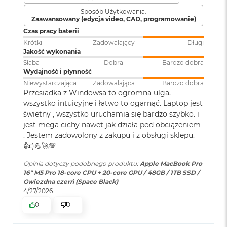
k
Ładowanie,
DisplayPort
,
A
Sposób Użytkowania:
Wyświetlacz Super Retina XDR
Thunderbolt 5 (do 120 Gb/s),
Zaawansowany (edycja video, CAD, programowanie)
i
USB 4 (do 120 Gb/s)
r
Czas pracy baterii
4
Wyświetlacz Liquid Retina XDR o przekątnej 16,2 cala
;
3
Krótki
Zadowalający
Długi
rozdzielczość natywna 3456 na 2234 piksele przy 254 pikselach na
2
Jakość wykonania
G
cal
Klawiatura
NIE
Słaba
Dobra
Bardzo dobra
B
numeryczna
:
Wydajność i płynność
R
XDR (Extreme Dynamic Range)
Niewystarczająca
Zadowalająca
Bardzo dobra
A
Przesiadka z Windowsa to ogromna ulga,
M
Kontrast 1 000 000:1
wszystko intuicyjne i łatwo to ogarnąć. Laptop jest
Podświetlana
TAK
W
świetny , wszystko uruchamia się bardzo szybko. i
klawiatura
:
Jasność XDR: 1000 nitów utrzymywana na całym ekranie, 1600
e
jest mega cichy nawet jak działa pod obciążeniem
1
nitów szczytowo
(tylko treści HDR)
d
. Jestem zadowolony z zakupu i z obsługi sklepu.
ł
👍️:)💪🚀💯
Touch ID
:
TAK
Jasność w trybie SDR: nawet 1000 nitów (w plenerze)
u
g
Opinia dotyczy podobnego produktu:
Apple MacBook Pro
p
Kolory
16" M5 Pro 18-core CPU + 20-core GPU / 48GB / 1TB SSD /
o
Obsługa
Obsługa maks. trzech
Gwiezdna czerń (Space Black)
j
1 miliard kolorów
wyświetlaczy
:
wyświetlaczy zewnętrznych do
4/27/2026
e
6K przy 60 Hz lub jednego
m
0
0
Szeroka gama kolorów (P3)
wyświetlacza do 8K przy 60 Hz.
n
o
Technologia True Tone