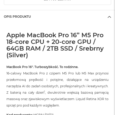
o
k
A
OPIS PRODUKTU
i
r
1
5
Apple MacBook Pro 16” M5 Pro
18-core CPU + 20-core GPU /
W
e
64GB RAM / 2TB SSD / Srebrny
d
(Silver)
ł
u
g
MacBook Pro 16″. Turboszybkość. To rodzinne.
k
16-calowy MacBook Pro z czipem M5 Pro lub M5 Max przynosi
o
l
przełomową prędkość i potężne, działające na urządzeniu
o
narzędzia AI do zadań osobistych, profesjonalnych i kreatywnych.
r
u
1
Z baterią na cały dzień
, dwukrotnie większą bazową pamięcią
masową oraz zjawiskowym wyświetlaczem Liquid Retina XDR to
M
sprzęt pro pod każdym względem.
a
c
Kod producenta:
MGE64/R1/D1