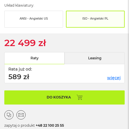
o
Układ klawiatury:
o
k
N
ANSI - Angielski US
ISO - Angielski PL
e
o
S
r
22 499 zł
e
b
r
n
Raty
Leasing
y
Rata już od:
W
589 zł
więcej
e
d
ł
u
DO KOSZYKA
g
p
o
j
e
m
zapytaj o produkt
+48 22 100 25 55