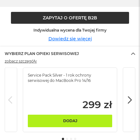
n
o
ś
ZAPYTAJ O OFERTĘ B2B
c
i
d
Indywidualna wycena dla Twojej firmy
y
Dowiedz się więcej
s
k
u
WYBIERZ PLAN OPIEKI SERWISOWEJ
zobacz szczegóły
M
a
Service Pack Silver - 1 rok ochrony
Servi
c
serwisowej do MacBook Pro 14/16
serw
B
o
o
k
299 zł
N
e
o
2
DODAJ
5
6
G