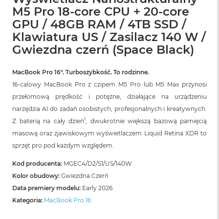
B
M5 Pro 18-core CPU + 20-core
o
o
GPU / 48GB RAM / 4TB SSD /
k
Klawiatura US / Zasilacz 140 W /
A
i
Gwiezdna czerń (Space Black)
r
B
ł
MacBook Pro 16″. Turboszybkość. To rodzinne.
ę
16-calowy MacBook Pro z czipem M5 Pro lub M5 Max przynosi
k
przełomową prędkość i potężne, działające na urządzeniu
i
t
narzędzia AI do zadań osobistych, profesjonalnych i kreatywnych.
n
1
Z baterią na cały dzień
, dwukrotnie większą bazową pamięcią
y
masową oraz zjawiskowym wyświetlaczem Liquid Retina XDR to
M
sprzęt pro pod każdym względem.
a
c
Kod producenta:
MGEC4/D2/S1/US/140W
B
Kolor obudowy:
Gwiezdna Czerń
o
o
Data premiery modelu:
Early 2026
k
Kategoria:
MacBook Pro 16
A
i