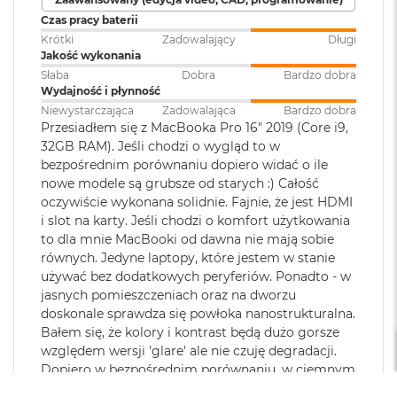
dźwięku
:
AAC, MP3,
Apple Lossless
,
FLAC
,
M
Czas pracy baterii
a
Dolby Digital
, Dolby Digital
Chip
Krótki
Zadowalający
Długi
c
Plus i Dolby Atmos
Jakość wykonania
B
Apple M5 Pro
o
Słaba
Dobra
Bardzo dobra
o
Wydajność i płynność
Apple M5 Pro (18-rdzeniowy procesor CPU + 20-rdzeniowy
Zainstalowany
macOS
k
Niewystarczająca
Zadowalająca
Bardzo dobra
system operacyjny
:
A
procesor GPU + Akceleratory Neural Accelerator)
Przesiadłem się z MacBooka Pro 16" 2019 (Core i9,
i
32GB RAM). Jeśli chodzi o wygląd to w
r
16-rdzeniowy system Neural Engine
bezpośrednim porównaniu dopiero widać o ile
5
Wersja systemu
macOS Sequoia lub nowszy
nowe modele są grubsze od starych :) Całość
1
Sprzętowa akceleracja ray tracingu
operacyjnego
:
oczywiście wykonana solidnie. Fajnie, że jest HDMI
2
G
i slot na karty. Jeśli chodzi o komfort użytkowania
307 GB/s przepustowości pamięci
B
to dla mnie MacBooki od dawna nie mają sobie
Dołączone
Wbudowane aplikacje systemu
równych. Jedyne laptopy, które jestem w stanie
Silnik multimedialny
M
oprogramowanie
:
macOS
używać bez dodatkowych peryferiów. Ponadto - w
a
Sprzętowa akceleracja obsługi H.264, HEVC, ProRes i ProRes RAW
jasnych pomieszczeniach oraz na dworzu
c
doskonale sprawdza się powłoka nanostrukturalna.
B
Silnik dekodowania wideo
Dodatkowe
Klawiatura z Touch ID, Gładzik
Bałem się, że kolory i kontrast będą dużo gorsze
o
informacje
:
Force Touch wyczuwający siłę
o
względem wersji 'glare' ale nie czuję degradacji.
Silnik kodowania wideo
k
nacisku, Czujnik światła
Dopiero w bezpośrednim porównaniu, w ciemnym
A
otoczenia
pomieszczeniu widać delikatną przewagę 'glare' w
Silnik kodujący i dekodujący format ProRes