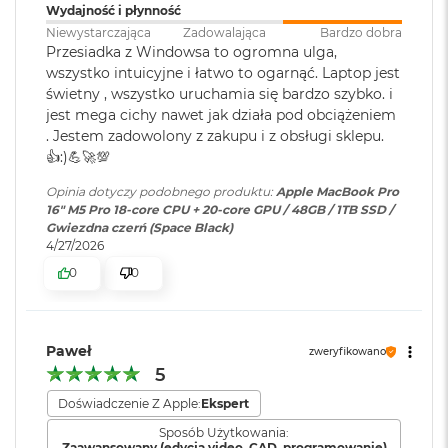
ś
Jasność XDR: 1000 nitów utrzymywana na całym ekranie, 1600
Wydajność i płynność
c
Niewystarczająca
Zadowalająca
Bardzo dobra
1
nitów szczytowo
(tylko treści HDR)
i
Przesiadka z Windowsa to ogromna ulga,
Podświetlana
TAK
d
Jasność w trybie SDR: nawet 1000 nitów (w plenerze)
wszystko intuicyjne i łatwo to ogarnąć. Laptop jest
y
klawiatura
:
świetny , wszystko uruchamia się bardzo szybko. i
s
Kolory
jest mega cichy nawet jak działa pod obciążeniem
k
u
. Jestem zadowolony z zakupu i z obsługi sklepu.
Touch ID
:
TAK
1 miliard kolorów
👍️:)💪🚀💯
M
Szeroka gama kolorów (P3)
a
Opinia dotyczy podobnego produktu:
Apple MacBook Pro
c
16" M5 Pro 18-core CPU + 20-core GPU / 48GB / 1TB SSD /
Obsługa
Obsługa maks. trzech
Technologia True Tone
B
Gwiezdna czerń (Space Black)
wyświetlaczy
:
wyświetlaczy zewnętrznych do
o
4/27/2026
6K przy 60 Hz lub jednego
o
Częstotliwość odświeżania
wyświetlacza do 8K przy 60 Hz.
0
0
k
A
Technologia ProMotion zapewniająca adaptacyjną częstotliwość
i
odświeżania do 120 Hz
r
Odtwarzanie wideo
:
Obsługiwane formaty: m.in.
Paweł
2
zweryfikowano
HEVC,
H.264
, AV1 i ProRes; HDR z
Stałe częstotliwości odświeżania: 47,95 Hz, 48,00 Hz, 50,00 Hz,
5
5
Dolby Vision, HDR10 i HLG
6
59,94 Hz, 60,00 Hz
Doświadczenie Z Apple:
Ekspert
G
B
Sposób Użytkowania:
Odtwarzanie
Obsługiwane formaty: m.in.
Zaawansowany (edycja video, CAD, programowanie)