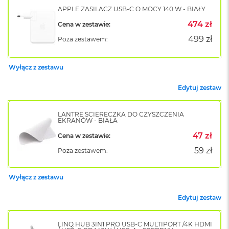
k
APPLE ZASILACZ USB-C O MOCY 140 W - BIAŁY
A
i
474 zł
Cena w zestawie:
r
499 zł
Poza zestawem:
M
2
Wyłącz z zestawu
M
a
Edytuj zestaw
c
B
o
LANTRE ŚCIERECZKA DO CZYSZCZENIA
o
EKRANÓW - BIAŁA
k
A
47 zł
Cena w zestawie:
i
59 zł
Poza zestawem:
r
1
3
Wyłącz z zestawu
M
Edytuj zestaw
a
c
B
LINQ HUB 3IN1 PRO USB-C MULTIPORT /4K HDMI
o