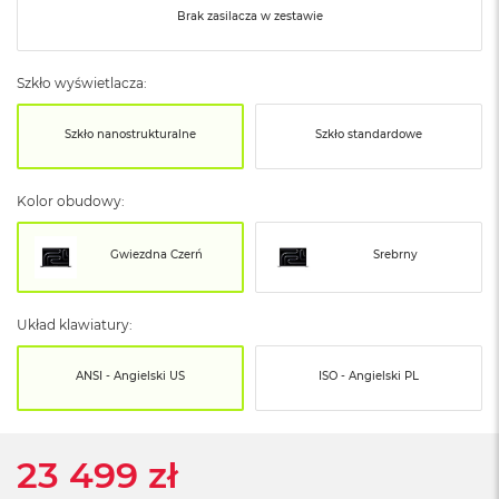
o
Brak zasilacza w zestawie
o
k
N
e
Szkło wyświetlacza:
o
S
Szkło nanostrukturalne
Szkło standardowe
r
e
b
Kolor obudowy:
r
n
y
Gwiezdna Czerń
Srebrny
W
e
d
Układ klawiatury:
ł
u
ANSI - Angielski US
ISO - Angielski PL
g
p
o
j
23 499 zł
e
m