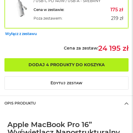
/ USB-C PD 140W / USB-A - SREBRNY
o
175 zł
Cena w zestawie:
k
A
219 zł
Poza zestawem:
i
r
1
Wyłącz z zestawu
5
24 195 zł
W
Cena za zestaw:
e
d
ł
DODAJ 4 PRODUKTY DO KOSZYKA
u
g
k
Edytuj zestaw
o
l
o
r
OPIS PRODUKTU
u
M
Apple MacBook Pro 16”
a
c
Wyświetlacz Nanostrukturalny