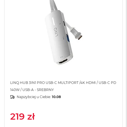
A
i
r
M
a
c
B
o
o
k
A
i
r
M
5
LINQ HUB 3IN1 PRO USB-C MULTIPORT /4K HDMI / USB-C PD
140W / USB-A - SREBRNY
M
Najszybciej u Ciebie:
10.08
a
c
B
o
219 zł
o
k