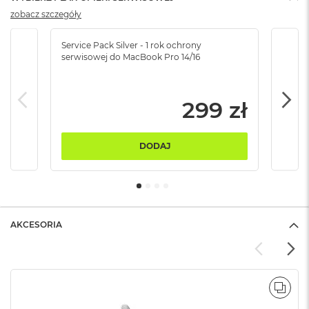
B
zobacz szczegóły
M
a
Service Pack Silver - 1 rok ochrony
Servi
serwisowej do MacBook Pro 14/16
serw
c
B
o
o
299 zł
k
N
e
o
DODAJ
5
1
2
G
B
AKCESORIA
M
a
c
B
o
POR
o
k