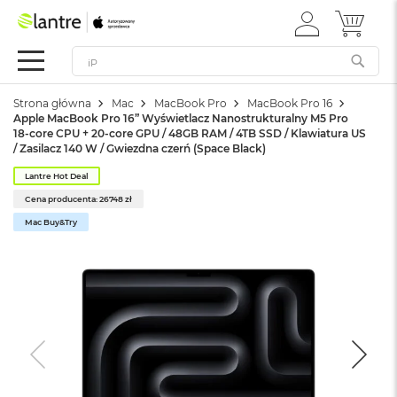
ZALOGUJ
MÓJ 
Apple
SIĘ
Festiwal
Mac
Strona główna
Mac
MacBook Pro
MacBook Pro 16
M
Apple MacBook Pro 16” Wyświetlacz Nanostrukturalny M5 Pro
a
18-core CPU + 20-core GPU / 48GB RAM / 4TB SSD / Klawiatura US
c
/ Zasilacz 140 W / Gwiezdna czerń (Space Black)
B
o
Lantre Hot Deal
o
Cena producenta: 26748 zł
k
Mac Buy&Try
N
e
o
W
e
d
ł
u
g
k