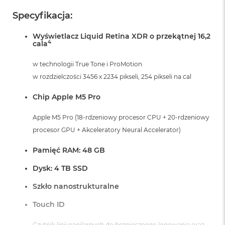
r
G
Specyfikacja:
w
i
Wyświetlacz Liquid Retina XDR o przekątnej 16,2
e
4
cala
z
d
w technologii True Tone i ProMotion
n
a
w rozdzielczości 3456 x 2234 pikseli, 254 pikseli na cal
s
z
Chip Apple M5 Pro
a
r
Apple M5 Pro (18-rdzeniowy procesor CPU + 20-rdzeniowy
o
procesor GPU + Akceleratory Neural Accelerator)
ś
ć
Pamięć RAM: 48 GB
M
a
Dysk: 4 TB SSD
c
B
Szkło nanostrukturalne
o
o
Touch ID
k
A
Czytnik linii papilarnych do bezpiecznego logowania oraz