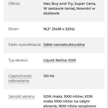
Pochodzi od polskiego, oficjalnego dystrybutora Apple.
Oferta
:
Mac Buy and Try, Super Cena,
o
o
W zestawie taniej, Nowości w
Posiada pełną, 12 miesięczną gwarancję
k
dostawie
producenta
A
i
Realizowaną w każdym autoryzowanym punkcie
r
Ekran
:
16,2" (3456 x 2234)
serwisowym Apple na terenie całego świata.
P
ó
Istnieje możliwość przedłużenia gwarancji producenta.
ł
Szczegółowe informacje na ten temat uzyskają Państwo
n
Szkło wyświetlacza
:
Szkło nanostrukturalne
o
kontaktując się z naszym handlowcem.
c
Posiada fabryczne zafoliowane opakowanie
Typ ekranu
:
Liquid Retina XDR
M
a
Posiada system operacyjny macOS w języku
c
polskim oraz polskie menu
B
Częstotliwość
120 Hz
o
Język polski wybieramy przy pierwszym uruchomieniu
odświeżania
:
o
urządzenia.
k
A
i
Jasność ekranu
:
SDR: maks. 1000 nitów; XDR:
Zawartość zestawu:
r
maks 1000 nitów na całym
S
ekranie, 1600 nitów szczytowo
16 -calowy MacBook Pro