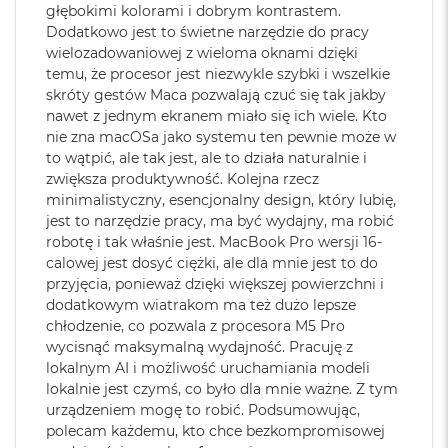
głębokimi kolorami i dobrym kontrastem.
M
na Macu. Albo odebrać na Macu połączenie FaceTime i
Dźwięk
:
System sześciu głośników,
Dodatkowo jest to świetne narzędzie do pracy
a
3
wysłać z niego tekst przez apkę Wiadomości
Dźwięk przestrzenny, Dolby
wielozadowaniowej z wieloma oknami dzięki
c
Atmos, Układ trzech
B
temu, że procesor jest niezwykle szybki i wszelkie
OLŚNIEWAJĄCY PROFESJONALNY WYŚWIETLACZ
–
mikrofonów
o
skróty gestów Maca pozwalają czuć się tak jakby
4
Wyświetlacz Liquid Retina XDR 16,2 cala
ma 1600 nitów
o
nawet z jednym ekranem miało się ich wiele. Kto
k
5
jasności szczytowej
, 1000 nitów jasności utrzymywanej i
nie zna macOSa jako systemu ten pewnie może w
A
Moduł Bluetooth
:
Bluetooth 6
współczynnik kontrastu 1 000 000:1..
to wątpić, ale tak jest, ale to działa naturalnie i
i
zwiększa produktywność. Kolejna rzecz
r
ZAAWANSOWANE AUDIO I KAMERA
– Kamera Center
2
minimalistyczny, esencjonalny design, który lubię,
4
Czytnik kart
TAK
Stage 12 MP, trzy mikrofony jakości studyjnej i sześć
jest to narzędzie pracy, ma być wydajny, ma robić
G
pamięci
:
robotę i tak właśnie jest. MacBook Pro wersji 16-
głośników z dźwiękiem przestrzennym i obsługą Dolby
B
calowej jest dosyć ciężki, ale dla mnie jest to do
Atmos sprawią, że zawsze będzie Cię doskonale słychać i
R
przyjęcia, ponieważ dzięki większej powierzchni i
A
widać w perfekcyjnie skomponowanym kadrze.
Karta sieciowa
Wi-Fi 7 (802.11be)
dodatkowym wiatrakom ma też dużo lepsze
M
bezprzewodowa
chłodzenie, co pozwala z procesora M5 Pro
POŁĄCZ WSZYSTKO
– Wyposażony w trzy porty
WLAN
:
M
wycisnąć maksymalną wydajność. Pracuję z
Thunderbolt 5, port MagSafe 3 do ładowania, gniazdo na
a
lokalnym AI i możliwość uruchamiania modeli
c
kartę SDXC, port HDMI, gniazdo słuchawkowe i
lokalnie jest czymś, co było dla mnie ważne. Z tym
B
zaprojektowany przez Apple czip do łączności
Kamera
Kamera 12MP Center Stage z
urządzeniem mogę to robić. Podsumowując,
o
internetowa
:
obsługą funkcji Widok blatu
6
bezprzewodowej N1 obsługujący interfejsy Wi-Fi 7
i
polecam każdemu, kto chce bezkompromisowej
o