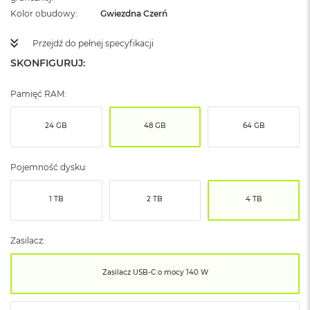
ó
Kolor obudowy
Gwiezdna Czerń
ż
Przejdź do pełnej specyfikacji
M
a
SKONFIGURUJ:
c
B
Pamięć RAM:
o
o
k
24 GB
48 GB
64 GB
N
e
o
Pojemność dysku:
I
n
d
1 TB
2 TB
4 TB
y
g
o
Zasilacz:
M
Zasilacz USB‑C o mocy 140 W
a
c
B