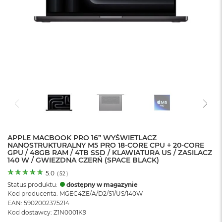
o
l
o
r
u
M
a
c
B
o
o
k
N
e
APPLE MACBOOK PRO 16” WYŚWIETLACZ
o
NANOSTRUKTURALNY M5 PRO 18-CORE CPU + 20-CORE
C
GPU / 48GB RAM / 4TB SSD / KLAWIATURA US / ZASILACZ
y
140 W / GWIEZDNA CZERŃ (SPACE BLACK)
t
r
5.0
(
52
)
u
Status produktu:
dostępny w magazynie
s
Kod producenta: MGEC4ZE/A/D2/S1/US/140W
o
EAN: 5902002375214
w
Kod dostawcy: Z1N0001K9
o