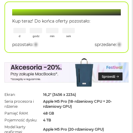
ż
ó
Lantre Hot Deal
ł
t
Kup teraz! Do końca oferty pozostało:
y
M
d
godz
min
sek
a
pozostało
:
0
sprzedane
:
0
c
B
o
o
k
N
e
o
S
u
Ekran
16,2" (3456 x 2234)
b
Seria procesora i
Apple M5 Pro (18-rdzeniowy CPU + 20-
t
rdzenie
rdzeniowy GPU)
e
Pamięć RAM
48 GB
l
Pojemność dysku
4 TB
n
y
Model karty
Apple M5 Pro (20-rdzeniowy GPU)
R
graficznej