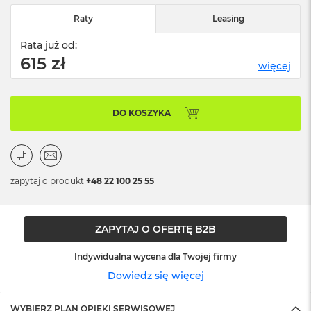
n
o
Raty
Leasing
ś
c
Rata już od:
i
615 zł
więcej
d
y
s
k
DO KOSZYKA
u
M
a
c
B
zapytaj o produkt
+48 22 100 25 55
o
o
k
ZAPYTAJ O OFERTĘ B2B
N
e
o
Indywidualna wycena dla Twojej firmy
2
Dowiedz się więcej
5
6
G
WYBIERZ PLAN OPIEKI SERWISOWEJ