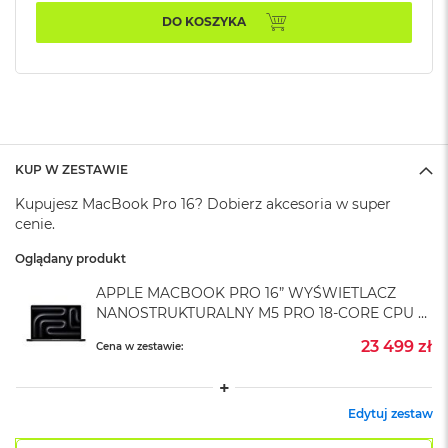
A
i
DO KOSZYKA
r
M
4
M
a
c
B
KUP W ZESTAWIE
o
Kupujesz MacBook Pro 16? Dobierz akcesoria w super
o
k
cenie.
A
i
Oglądany produkt
r
APPLE MACBOOK PRO 16” WYŚWIETLACZ
M
3
NANOSTRUKTURALNY M5 PRO 18-CORE CPU +
20-CORE GPU / 48GB RAM / 4TB SSD /
23 499 zł
Cena w zestawie:
M
KLAWIATURA US / ZASILACZ 140 W /
a
GWIEZDNA CZERŃ (SPACE BLACK)
c
B
Edytuj zestaw
o
o