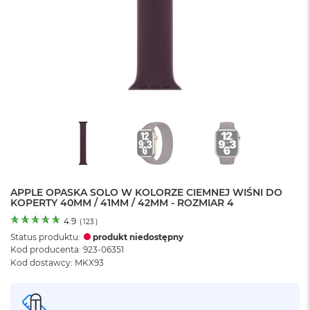
o
l
o
r
u
M
a
c
B
o
o
k
N
e
APPLE OPASKA SOLO W KOLORZE CIEMNEJ WIŚNI DO
o
KOPERTY 40MM / 41MM / 42MM - ROZMIAR 4
C
y
4.9
(
123
)
t
Status produktu:
produkt niedostępny
r
Kod producenta: 923-06351
u
Kod dostawcy: MKX93
s
o
w
o