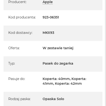
Producent
:
Apple
A
i
r
Kod producenta
:
923-06351
M
a
c
Kod dostawcy
:
MKX93
B
o
o
k
Oferta
:
W zestawie taniej
A
i
r
Typ
:
Pasek do zegarka
M
5
M
Pasuje do
:
Koperta: 40mm, Koperta:
a
41mm, Koperta: 42mm
c
B
o
o
Rodzaj paska
:
Opaska Solo
k