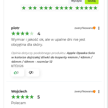
Wyczyść
Szukaj
o
k
A
i
r
1
piotr
zweryfikowano
5
4
W
Wymiar i jakość ok, ale w upalne dni nie jest
e
obojętna dla skóry.
d
ł
Opinia dotyczy podobnego produktu:
Apple Opaska Solo
u
w kolorze dojrzałej śliwki do koperty 44mm / 45mm /
g
46mm / 49mm - rozmiar 12
k
8/7/2026
o
0
0
l
o
r
u
Wojciech
zweryfikowano
M
5
a
Polecam
c