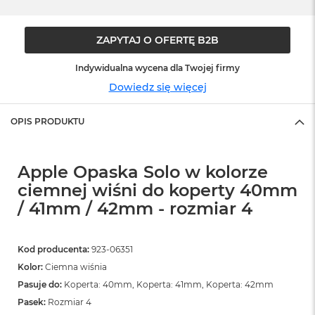
o
o
k
N
ZAPYTAJ O OFERTĘ B2B
e
o
Indywidualna wycena dla Twojej firmy
S
Dowiedz się więcej
r
e
b
OPIS PRODUKTU
r
n
y
Apple Opaska Solo w kolorze
W
ciemnej wiśni do koperty 40mm
e
/ 41mm / 42mm - rozmiar 4
d
ł
u
g
Kod producenta:
923-06351
p
Kolor:
Ciemna wiśnia
o
j
Pasuje do:
Koperta: 40mm, Koperta: 41mm, Koperta: 42mm
e
Pasek:
Rozmiar 4
m