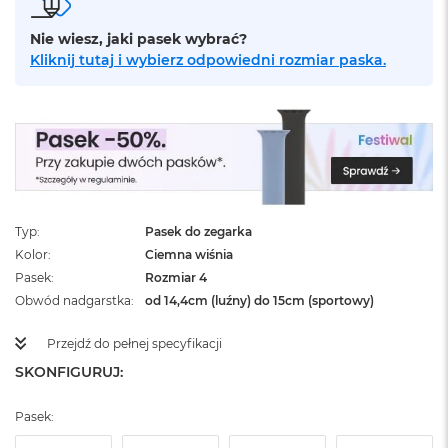
ż
ó
Nie wiesz, jaki pasek wybrać?
ł
Kliknij tutaj i wybierz odpowiedni rozmiar paska.
t
y
M
a
c
B
o
o
k
Typ
Pasek do zegarka
N
Kolor
Ciemna wiśnia
e
Pasek
Rozmiar 4
o
S
Obwód nadgarstka
od 14,4cm (luźny) do 15cm (sportowy)
u
b
Przejdź do pełnej specyfikacji
t
SKONFIGURUJ:
e
l
n
Pasek:
y
R