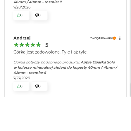
46mm / 49mm - rozmiar 7
r
7/28/2026
G
w
0
0
i
e
z
d
Andrzej
zweryfikowano
n
a
5
s
Córka jest zadowolona. Tyle i aż tyle.
z
a
Opinia dotyczy podobnego produktu:
Apple Opaska Solo
r
w kolorze mineralnej zieleni do koperty 40mm / 41mm /
o
42mm - rozmiar 5
ś
7/27/2026
ć
0
0
M
a
c
B
Paweł
zweryfikowano
o
5
o
Czas pracy na baterii
k
A
Krótki
Zadowalający
Długi