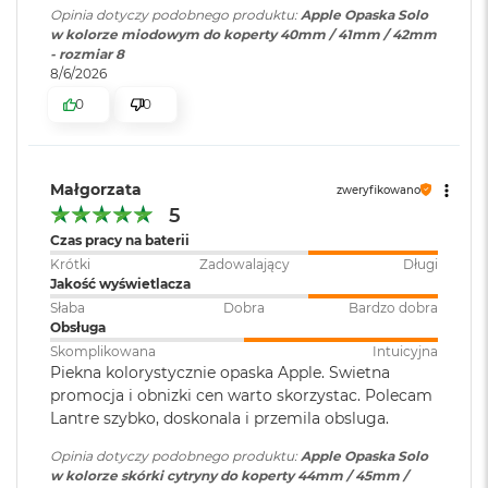
B
Opinia dotyczy podobnego produktu:
Apple Opaska Solo
o
w kolorze miodowym do koperty 40mm / 41mm / 42mm
o
- rozmiar 8
k
8/6/2026
A
i
0
0
r
B
ł
ę
Małgorzata
zweryfikowano
k
5
i
t
Czas pracy na baterii
n
Krótki
Zadowalający
Długi
y
Jakość wyświetlacza
Słaba
Dobra
Bardzo dobra
M
Obsługa
a
Skomplikowana
Intuicyjna
c
Piekna kolorystycznie opaska Apple. Swietna
B
promocja i obnizki cen warto skorzystac. Polecam
o
Lantre szybko, doskonala i przemila obsluga.
o
k
Opinia dotyczy podobnego produktu:
Apple Opaska Solo
A
w kolorze skórki cytryny do koperty 44mm / 45mm /
i