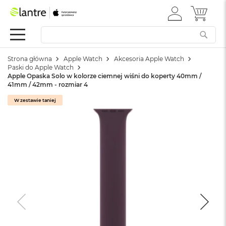
ZALOGUJ
MÓJ 
Apple
SIĘ
Festiwal
Mac
Strona główna
Apple Watch
Akcesoria Apple Watch
M
Paski do Apple Watch
a
Apple Opaska Solo w kolorze ciemnej wiśni do koperty 40mm /
c
41mm / 42mm - rozmiar 4
B
o
W zestawie taniej
o
k
N
e
o
W
e
d
ł
u
g
k