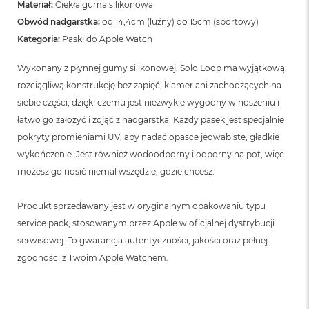
n
Materiał:
Ciekła guma silikonowa
o
Obwód nadgarstka:
od 14,4cm (luźny) do 15cm (sportowy)
ś
Kategoria:
Paski do Apple Watch
c
i
d
Wykonany z płynnej gumy silikonowej, Solo Loop ma wyjątkową,
y
rozciągliwą konstrukcję bez zapięć, klamer ani zachodzących na
s
siebie części, dzięki czemu jest niezwykle wygodny w noszeniu i
k
u
łatwo go założyć i zdjąć z nadgarstka. Każdy pasek jest specjalnie
pokryty promieniami UV, aby nadać opasce jedwabiste, gładkie
M
a
wykończenie. Jest również wodoodporny i odporny na pot, więc
c
możesz go nosić niemal wszędzie, gdzie chcesz.
B
o
o
Produkt sprzedawany jest w oryginalnym opakowaniu typu
k
service pack, stosowanym przez Apple w oficjalnej dystrybucji
N
serwisowej. To gwarancja autentyczności, jakości oraz pełnej
e
o
zgodności z Twoim Apple Watchem.
2
5
6
G