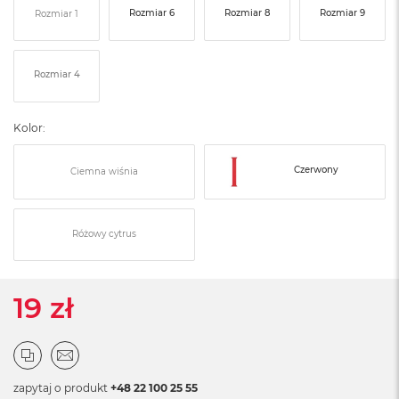
ó
Rozmiar 6
Rozmiar 8
Rozmiar 9
Rozmiar 1
ż
M
Rozmiar 4
a
c
B
o
Kolor:
o
k
Czerwony
Ciemna wiśnia
N
e
o
I
Różowy cytrus
n
d
y
g
19 zł
o
M
a
c
B
zapytaj o produkt
+48 22 100 25 55