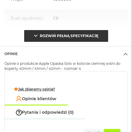
k
A
i
Znak zgodności
:
CE
r
M
2
ROZWIŃ PEŁNĄ SPECYFIKACJĘ
Opakowanie
Serwisowe
M
(pudełko)
:
a
c
OPINIE
B
o
Opinie o produkcie Apple Opaska Solo w kolorze ciemnej wiśni do
o
koperty 40mm / 41mm / 42mm - rozmiar 4
k
A
i
r
Jak zbieramy opinie?
1
Opinie klientów
3
M
Pytania i odpowiedzi (0)
a
c
B
o