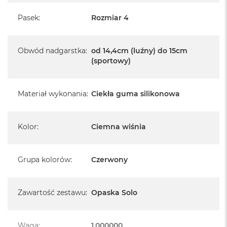
A
i
Pasek
:
Rozmiar 4
r
M
4
Obwód nadgarstka
:
od 14,4cm (luźny) do 15cm
M
(sportowy)
a
c
B
Materiał wykonania
:
Ciekła guma silikonowa
o
o
k
A
Kolor
:
Ciemna wiśnia
i
r
M
3
Grupa kolorów
:
Czerwony
M
a
Zawartość zestawu
:
Opaska Solo
c
B
o
o
Waga
:
1.000000