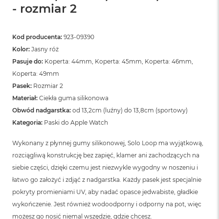
n
- rozmiar 2
o
ś
c
Kod producenta:
923-09390
i
d
Kolor:
Jasny róż
y
Pasuje do:
Koperta: 44mm, Koperta: 45mm, Koperta: 46mm,
s
k
Koperta: 49mm
u
Pasek:
Rozmiar 2
Materiał:
Ciekła guma silikonowa
M
a
Obwód nadgarstka:
od 13,2cm (luźny) do 13,8cm (sportowy)
c
Kategoria:
Paski do Apple Watch
B
o
Wykonany z płynnej gumy silikonowej, Solo Loop ma wyjątkową,
o
k
rozciągliwą konstrukcję bez zapięć, klamer ani zachodzących na
N
siebie części, dzięki czemu jest niezwykle wygodny w noszeniu i
e
o
łatwo go założyć i zdjąć z nadgarstka. Każdy pasek jest specjalnie
2
pokryty promieniami UV, aby nadać opasce jedwabiste, gładkie
5
wykończenie. Jest również wodoodporny i odporny na pot, więc
6
G
możesz go nosić niemal wszędzie, gdzie chcesz.