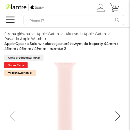
ZALOGUJ
MÓJ 
Apple
SIĘ
Festiwal
Mac
Strona główna
Apple Watch
Akcesoria Apple Watch
M
Paski do Apple Watch
a
Apple Opaska Solo w kolorze jasnoróżowym do koperty 44mm /
c
45mm / 46mm / 49mm - rozmiar 2
B
o
Cena producenta: 199 zł
o
Super Cena
k
W zestawie taniej
N
e
o
W
e
d
ł
u
g
k