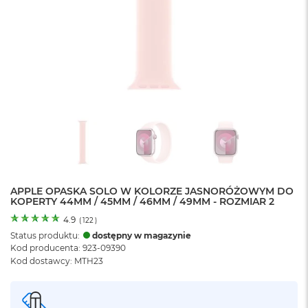
o
l
o
r
u
M
a
c
B
o
o
k
N
e
APPLE OPASKA SOLO W KOLORZE JASNORÓŻOWYM DO
o
KOPERTY 44MM / 45MM / 46MM / 49MM - ROZMIAR 2
C
y
4.9
(
122
)
t
Status produktu:
dostępny w magazynie
r
Kod producenta: 923-09390
u
Kod dostawcy: MTH23
s
o
w
o