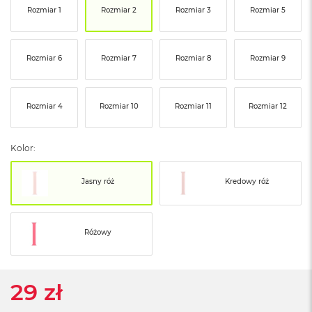
ó
Rozmiar 1
Rozmiar 2
Rozmiar 3
Rozmiar 5
ż
M
Rozmiar 6
Rozmiar 7
Rozmiar 8
Rozmiar 9
a
c
B
o
Rozmiar 4
Rozmiar 10
Rozmiar 11
Rozmiar 12
o
k
N
Kolor:
e
o
I
Jasny róż
Kredowy róż
n
d
y
g
Różowy
o
M
a
29 zł
c
B