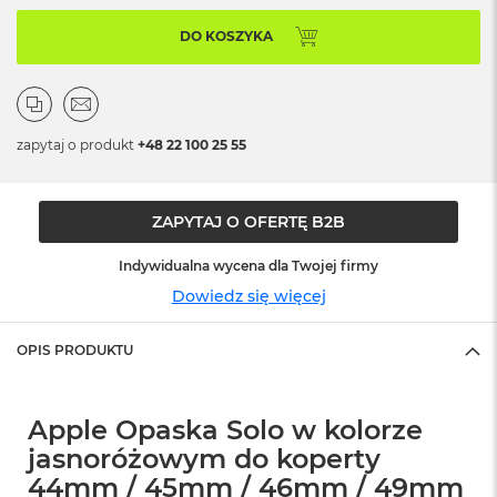
o
o
DO KOSZYKA
k
N
e
o
S
r
zapytaj o produkt
+48 22 100 25 55
e
b
r
ZAPYTAJ O OFERTĘ B2B
n
y
Indywidualna wycena dla Twojej firmy
W
Dowiedz się więcej
e
d
ł
OPIS PRODUKTU
u
g
p
Apple Opaska Solo w kolorze
o
j
jasnoróżowym do koperty
e
44mm / 45mm / 46mm / 49mm
m