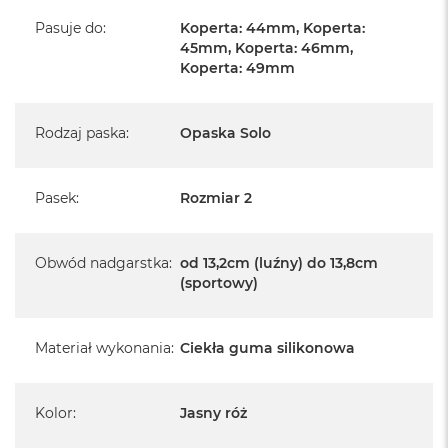
A
i
Pasuje do
:
Koperta: 44mm, Koperta:
r
45mm, Koperta: 46mm,
M
Koperta: 49mm
4
M
a
Rodzaj paska
:
Opaska Solo
c
B
o
Pasek
:
Rozmiar 2
o
k
A
i
Obwód nadgarstka
:
od 13,2cm (luźny) do 13,8cm
r
(sportowy)
M
3
Materiał wykonania
:
Ciekła guma silikonowa
M
a
c
B
Kolor
:
Jasny róż
o
o