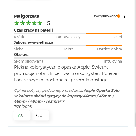
B
o
o
Małgorzata
zweryfikowano
k
5
A
i
Czas pracy na baterii
r
Krótki
Zadowalający
Długi
B
Jakość wyświetlacza
ł
Słaba
Dobra
Bardzo dobra
ę
Obsługa
k
i
Skomplikowana
Intuicyjna
t
Piekna kolorystycznie opaska Apple. Swietna
n
promocja i obnizki cen warto skorzystac. Polecam
y
Lantre szybko, doskonala i przemila obsluga.
M
Opinia dotyczy podobnego produktu:
Apple Opaska Solo
a
w kolorze skórki cytryny do koperty 44mm / 45mm /
c
46mm / 49mm - rozmiar 7
B
7/28/2026
o
0
0
o
k
A
i