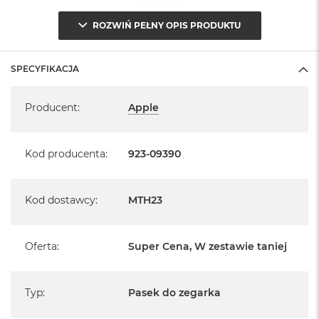
A
i
ROZWIŃ PEŁNY OPIS PRODUKTU
r
M
SPECYFIKACJA
a
c
Specyfikacja
B
Producent
:
Apple
o
o
k
Kod producenta
:
923-09390
A
i
r
M
Kod dostawcy
:
MTH23
5
M
a
Oferta
:
Super Cena, W zestawie taniej
c
B
o
Typ
:
Pasek do zegarka
o
k