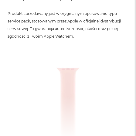
B
Produkt sprzedawany jest w oryginalnym opakowaniu typu
M
a
service pack, stosowanym przez Apple w oficjalnej dystrybucji
c
serwisowej. To gwarancja autentyczności, jakości oraz pełnej
B
o
zgodności z Twoim Apple Watchem.
o
k
N
e
o
5
1
2
G
B
M
a
c
B
o
o
k