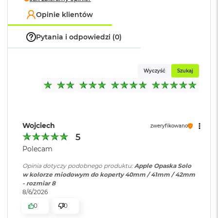
o
Opinie klientów
k
A
i
Pytania i odpowiedzi (0)
r
1
5
Wyczyść
Szukaj
W
e
d
ł
u
g
Wojciech
zweryfikowano
k
5
o
l
Polecam
o
r
Opinia dotyczy podobnego produktu:
Apple Opaska Solo
u
w kolorze miodowym do koperty 40mm / 41mm / 42mm
- rozmiar 8
8/6/2026
M
a
0
0
c