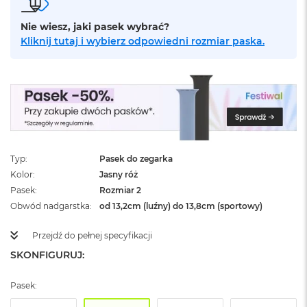
ż
ó
Nie wiesz, jaki pasek wybrać?
ł
Kliknij tutaj i wybierz odpowiedni rozmiar paska.
t
y
M
a
c
B
o
o
k
Typ
Pasek do zegarka
N
Kolor
Jasny róż
e
Pasek
Rozmiar 2
o
S
Obwód nadgarstka
od 13,2cm (luźny) do 13,8cm (sportowy)
u
b
Przejdź do pełnej specyfikacji
t
SKONFIGURUJ:
e
l
n
Pasek:
y
R