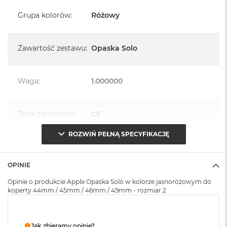
k
A
Grupa kolorów
:
Różowy
i
r
M
Zawartość zestawu
:
Opaska Solo
2
M
a
Waga
:
1.000000
c
B
o
Znak zgodności
:
CE
o
k
A
ROZWIŃ PEŁNĄ SPECYFIKACJĘ
i
Opakowanie
Serwisowe
r
(pudełko)
:
1
OPINIE
3
Opinie o produkcie Apple Opaska Solo w kolorze jasnoróżowym do
M
koperty 44mm / 45mm / 46mm / 49mm - rozmiar 2
a
c
B
o
Jak zbieramy opinie?