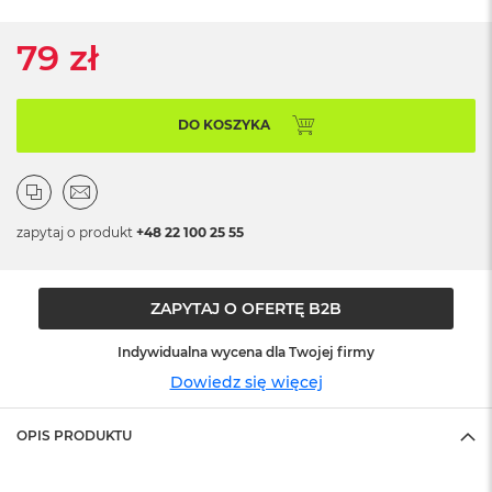
ó
ż
79 zł
M
a
c
DO KOSZYKA
B
o
o
k
N
zapytaj o produkt
+48 22 100 25 55
e
o
I
n
ZAPYTAJ O OFERTĘ B2B
d
y
Indywidualna wycena dla Twojej firmy
g
o
Dowiedz się więcej
M
a
OPIS PRODUKTU
c
B