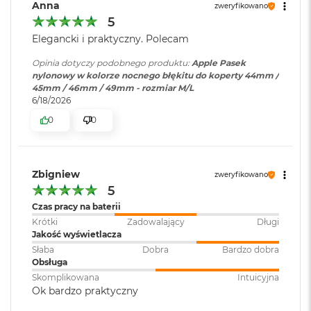
B
Anna
zweryfikowano
o
5
o
Elegancki i praktyczny. Polecam
k
A
Opinia dotyczy podobnego produktu:
Apple Pasek
i
nylonowy w kolorze nocnego błękitu do koperty 44mm /
r
45mm / 46mm / 49mm - rozmiar M/L
B
6/18/2026
ł
ę
0
0
k
i
t
n
Zbigniew
zweryfikowano
y
5
M
Czas pracy na baterii
a
Krótki
Zadowalający
Długi
c
Jakość wyświetlacza
B
Słaba
Dobra
Bardzo dobra
o
Obsługa
o
Skomplikowana
Intuicyjna
k
Ok bardzo praktyczny
A
i