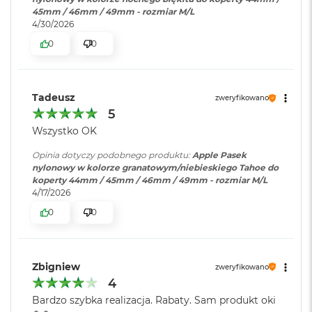
o
45mm / 46mm / 49mm - rozmiar M/L
o
4/30/2026
k
0
0
A
i
r
P
Tadeusz
ó
zweryfikowano
ł
5
n
Wszystko OK
o
c
Opinia dotyczy podobnego produktu:
Apple Pasek
nylonowy w kolorze granatowym/niebieskiego Tahoe do
M
koperty 44mm / 45mm / 46mm / 49mm - rozmiar M/L
a
4/17/2026
c
B
0
0
o
o
k
A
Zbigniew
zweryfikowano
i
4
r
Bardzo szybka realizacja. Rabaty. Sam produkt oki
S