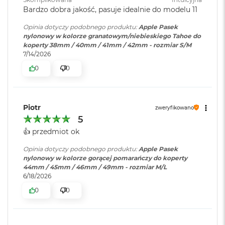
o
Bardzo dobra jakość, pasuje idealnie do modelu 11
k
A
Opinia dotyczy podobnego produktu:
Apple Pasek
i
nylonowy w kolorze granatowym/niebieskiego Tahoe do
r
koperty 38mm / 40mm / 41mm / 42mm - rozmiar S/M
1
7/14/2026
5
0
0
W
e
d
Piotr
ł
zweryfikowano
u
5
g
👍️ przedmiot ok
k
o
Opinia dotyczy podobnego produktu:
Apple Pasek
l
nylonowy w kolorze gorącej pomarańczy do koperty
o
44mm / 45mm / 46mm / 49mm - rozmiar M/L
r
6/18/2026
u
0
0
M
a
c