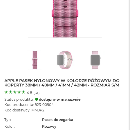
o
l
o
r
u
M
a
c
B
o
o
k
N
e
APPLE PASEK NYLONOWY W KOLORZE RÓŻOWYM DO
o
KOPERTY 38MM / 40MM / 41MM / 42MM - ROZMIAR S/M
C
y
4.8
(
31
)
t
Status produktu:
dostępny w magazynie
r
Kod producenta: 923-00904
u
Kod dostawcy: MM9P2
s
o
Typ
Pasek do zegarka
w
Kolor
Różowy
o