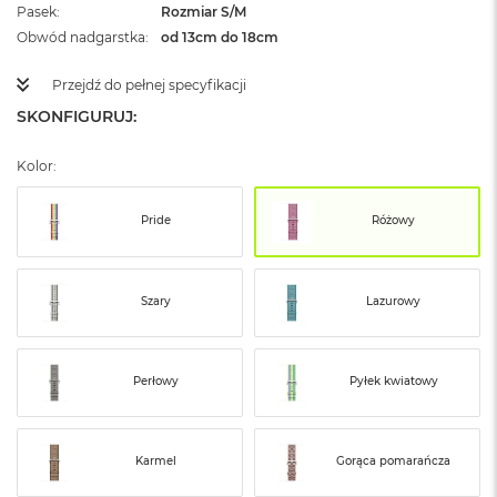
ż
Pasek
Rozmiar S/M
ó
Obwód nadgarstka
od 13cm do 18cm
ł
t
Przejdź do pełnej specyfikacji
y
SKONFIGURUJ:
M
a
Kolor:
c
B
o
Pride
Różowy
o
k
N
e
Szary
Lazurowy
o
S
u
b
Perłowy
Pyłek kwiatowy
t
e
l
n
Karmel
Gorąca pomarańcza
y
R