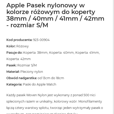
o
Apple Pasek nylonowy w
o
k
kolorze różowym do koperty
N
38mm / 40mm / 41mm / 42mm
e
o
- rozmiar S/M
S
r
e
Kod producenta:
923-00904
b
r
Kolor:
Różowy
n
Pasuje do:
Koperta: 38mm, Koperta: 40mm, Koperta: 41mm,
y
Koperta: 42mm
W
Pasek:
Rozmiar S/M
e
Materiał:
Pleciony nylon
d
Obwód nadgarstka:
od 13cm do 18cm
ł
u
Kategoria:
Paski do Apple Watch
g
p
Każdy pasek Woven Nylon jest wykonany z ponad 500 nici
o
splecionych razem w unikalny, kolorowy wzór. Monofilamenty
j
e
łączą cztery warstwy splotu, tworząc jeden wytrzymały pasek o
m