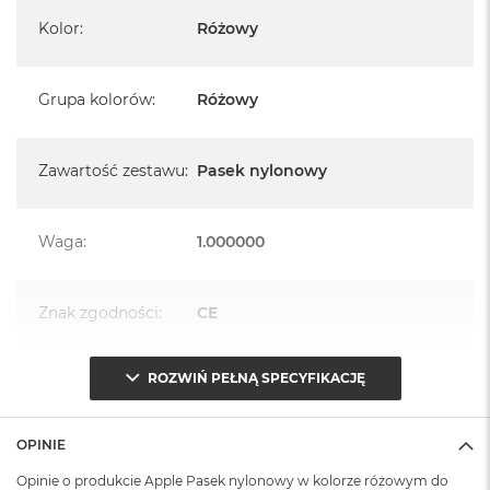
A
i
Kolor
:
Różowy
r
M
4
Grupa kolorów
:
Różowy
M
a
c
Zawartość zestawu
:
Pasek nylonowy
B
o
o
Waga
:
1.000000
k
A
i
r
Znak zgodności
:
CE
M
3
ROZWIŃ PEŁNĄ SPECYFIKACJĘ
M
Opakowanie
Serwisowe
a
(pudełko)
:
c
B
OPINIE
o
o
Opinie o produkcie Apple Pasek nylonowy w kolorze różowym do