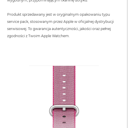
wygodnym, przypominającym tkaninę dotyku.
n
o
ś
Produkt sprzedawany jest w oryginalnym opakowaniu typu
c
service pack, stosowanym przez Apple w oficjalnej dystrybucji
i
d
serwisowej. To gwarancja autentyczności, jakości oraz pełnej
y
zgodności z Twoim Apple Watchem.
s
k
u
M
a
c
B
o
o
k
N
e
o
2
5
6
G