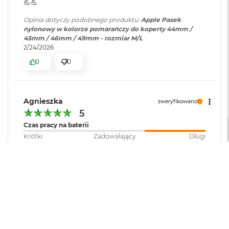
r
💪💪
e
b
Opinia dotyczy podobnego produktu:
Apple Pasek
r
nylonowy w kolorze pomarańczy do koperty 44mm /
n
45mm / 46mm / 49mm - rozmiar M/L
y
2/24/2026
0
0
M
a
c
B
Agnieszka
zweryfikowano
o
o
5
k
Czas pracy na baterii
A
Krótki
Zadowalający
Długi
i
Jakość wyświetlacza
r
Słaba
Dobra
Bardzo dobra
Z
Obsługa
ł
o
Skomplikowana
Intuicyjna
t
Pasek rewelacyjny. Polecam
y
Opinia dotyczy podobnego produktu:
Apple Pasek
W
nylonowy w kolorze pomarańczy do koperty 44mm /
e
45mm / 46mm / 49mm - rozmiar M/L