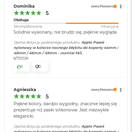
i
Dominika
zweryfikowano
r
5
K
s
Obsługa
i
Skomplikowana
Intuicyjna
ę
Solidnie wykonany, nie brudzi się, pięknie wygląda
ż
y
Opinia dotyczy podobnego produktu:
Apple Pasek
c
nylonowy w kolorze nocnego błękitu do koperty 44mm /
o
45mm / 46mm / 49mm - rozmiar M/L
w
6/7/2026
a
0
0
P
o
ś
w
i
Agnieszka
zweryfikowano
a
5
t
Piękne kolory, bardzo wygodny, znacznie lepiej się
a
prezentuje niż paski silikonowe. Jest niezwykle
M
elegancki.
a
c
Opinia dotyczy podobnego produktu:
Apple Pasek
B
nylonowy w kolorze nocnego błękitu do koperty 44mm /