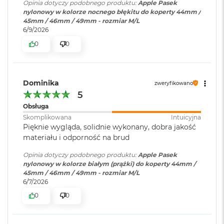
Opinia dotyczy podobnego produktu:
Apple Pasek
r
nylonowy w kolorze nocnego błękitu do koperty 44mm /
G
45mm / 46mm / 49mm - rozmiar M/L
w
6/9/2026
i
e
0
0
z
d
n
a
Dominika
zweryfikowano
s
5
z
a
Obsługa
r
Skomplikowana
Intuicyjna
o
Pięknie wygląda, solidnie wykonany, dobra jakość
ś
materiału i odporność na brud
ć
Opinia dotyczy podobnego produktu:
Apple Pasek
M
nylonowy w kolorze białym (prążki) do koperty 44mm /
a
45mm / 46mm / 49mm - rozmiar M/L
c
6/7/2026
B
o
0
0
o
k
A