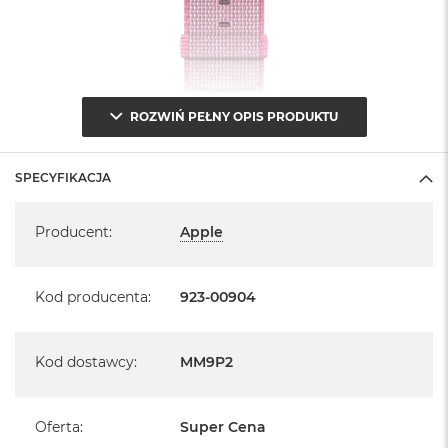
B
M
a
c
B
ROZWIŃ PEŁNY OPIS PRODUKTU
o
o
k
N
SPECYFIKACJA
e
o
Specyfikacja
5
Producent
:
Apple
1
2
G
Kod producenta
:
923-00904
B
M
a
Kod dostawcy
:
MM9P2
c
B
o
Oferta
:
Super Cena
o
k