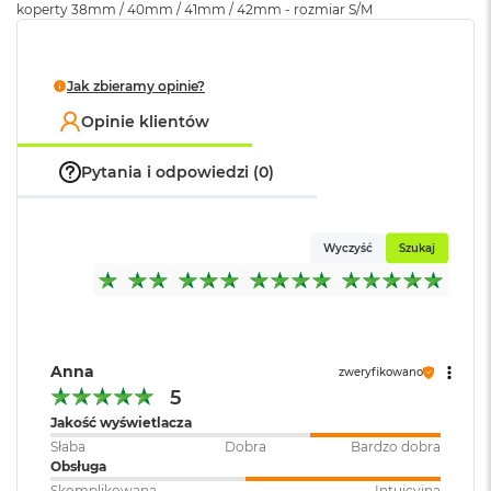
koperty 38mm / 40mm / 41mm / 42mm - rozmiar S/M
k
A
i
r
Jak zbieramy opinie?
M
2
Opinie klientów
M
a
Pytania i odpowiedzi (0)
c
B
o
o
Wyczyść
Szukaj
k
A
i
r
1
3
Anna
zweryfikowano
5
M
Jakość wyświetlacza
a
Słaba
Dobra
Bardzo dobra
c
Obsługa
B
o
Skomplikowana
Intuicyjna