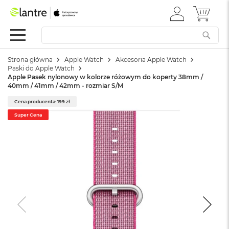
ZALOGUJ
MÓJ 
Apple
SIĘ
Festiwal
Mac
Strona główna
Apple Watch
Akcesoria Apple Watch
M
Paski do Apple Watch
a
Apple Pasek nylonowy w kolorze różowym do koperty 38mm /
c
40mm / 41mm / 42mm - rozmiar S/M
B
o
Cena producenta: 199 zł
o
Super Cena
k
N
e
o
W
e
d
ł
u
g
k