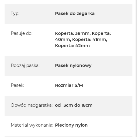
A
i
Typ
:
Pasek do zegarka
r
M
a
Pasuje do
:
Koperta: 38mm, Koperta:
c
40mm, Koperta: 41mm,
B
Koperta: 42mm
o
o
k
Rodzaj paska
:
Pasek nylonowy
A
i
r
M
Pasek
:
Rozmiar S/M
5
M
Obwód nadgarstka
:
od 13cm do 18cm
a
c
B
o
Materiał wykonania
:
Pleciony nylon
o
k