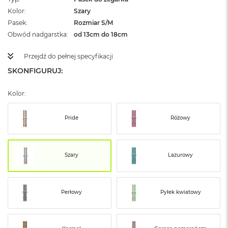
ż
Kolor
Szary
ó
Pasek
ł
Rozmiar S/M
t
Obwód nadgarstka
od 13cm do 18cm
y
Przejdź do pełnej specyfikacji
M
a
SKONFIGURUJ:
c
B
Kolor:
o
o
k
Pride
Różowy
N
e
o
S
Szary
Lazurowy
u
b
t
e
Perłowy
Pyłek kwiatowy
l
n
y
R