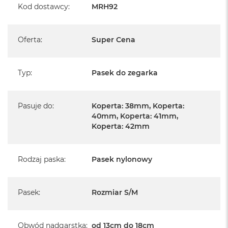
Kod dostawcy
:
MRH92
A
i
r
Oferta
:
Super Cena
M
a
c
Typ
:
Pasek do zegarka
B
o
o
k
Pasuje do
:
Koperta: 38mm, Koperta:
A
40mm, Koperta: 41mm,
i
Koperta: 42mm
r
M
5
Rodzaj paska
:
Pasek nylonowy
M
a
c
Pasek
:
Rozmiar S/M
B
o
o
k
Obwód nadgarstka
:
od 13cm do 18cm