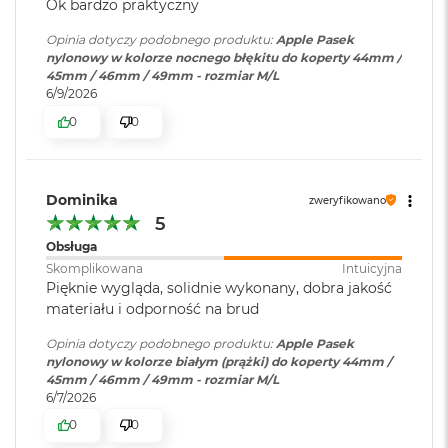
Ok bardzo praktyczny
r
G
Opinia dotyczy podobnego produktu:
Apple Pasek
w
nylonowy w kolorze nocnego błękitu do koperty 44mm /
i
45mm / 46mm / 49mm - rozmiar M/L
e
6/9/2026
z
d
0
0
n
a
s
z
Dominika
zweryfikowano
a
5
r
o
Obsługa
ś
Skomplikowana
Intuicyjna
ć
Pięknie wygląda, solidnie wykonany, dobra jakość
materiału i odporność na brud
M
a
Opinia dotyczy podobnego produktu:
Apple Pasek
c
nylonowy w kolorze białym (prążki) do koperty 44mm /
B
45mm / 46mm / 49mm - rozmiar M/L
o
6/7/2026
o
k
0
0
A