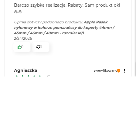
r
Bardzo szybka realizacja. Rabaty. Sam produkt oki
e
💪💪
b
r
Opinia dotyczy podobnego produktu:
Apple Pasek
n
nylonowy w kolorze pomarańczy do koperty 44mm /
y
45mm / 46mm / 49mm - rozmiar M/L
2/24/2026
M
a
0
0
c
B
o
o
Agnieszka
zweryfikowano
k
5
A
i
Czas pracy na baterii
r
Krótki
Zadowalający
Długi
Z
Jakość wyświetlacza
ł
Słaba
Dobra
Bardzo dobra
o
Obsługa
t
y
Skomplikowana
Intuicyjna
Pasek rewelacyjny. Polecam
W
Opinia dotyczy podobnego produktu:
Apple Pasek
e