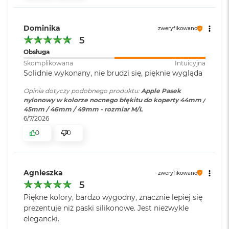
i
r
K
Dominika
zweryfikowano
s
5
i
ę
Obsługa
ż
Skomplikowana
Intuicyjna
y
Solidnie wykonany, nie brudzi się, pięknie wygląda
c
o
Opinia dotyczy podobnego produktu:
Apple Pasek
w
nylonowy w kolorze nocnego błękitu do koperty 44mm /
a
45mm / 46mm / 49mm - rozmiar M/L
P
6/7/2026
o
0
0
ś
w
i
a
t
Agnieszka
zweryfikowano
a
5
Piękne kolory, bardzo wygodny, znacznie lepiej się
M
prezentuje niż paski silikonowe. Jest niezwykle
a
elegancki.
c
B