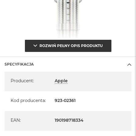
B
M
a
c
B
o
o
ROZWIŃ PEŁNY OPIS PRODUKTU
k
N
e
o
SPECYFIKACJA
5
Specyfikacja
1
2
Producent
:
Apple
G
B
Kod producenta
:
923-02361
M
a
c
B
EAN
:
190198718334
o
o
k