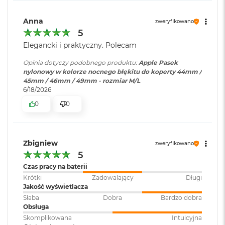
B
o
o
Anna
zweryfikowano
k
5
A
Elegancki i praktyczny. Polecam
i
r
Opinia dotyczy podobnego produktu:
Apple Pasek
B
nylonowy w kolorze nocnego błękitu do koperty 44mm /
ł
45mm / 46mm / 49mm - rozmiar M/L
ę
6/18/2026
k
i
0
0
t
n
y
Zbigniew
zweryfikowano
M
5
a
c
Czas pracy na baterii
B
Krótki
Zadowalający
Długi
o
Jakość wyświetlacza
o
Słaba
Dobra
Bardzo dobra
k
Obsługa
A
Skomplikowana
Intuicyjna
i