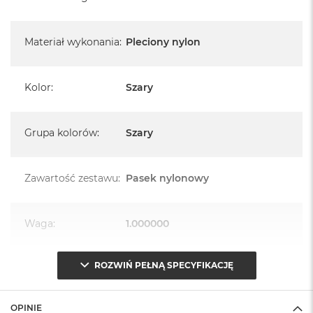
A
i
r
M
Materiał wykonania
:
Pleciony nylon
4
M
Kolor
:
Szary
a
c
B
o
Grupa kolorów
:
Szary
o
k
A
Zawartość zestawu
:
Pasek nylonowy
i
r
M
3
Waga
:
1.000000
M
a
ROZWIŃ PEŁNĄ SPECYFIKACJĘ
Znak zgodności
:
CE
c
B
o
o
OPINIE