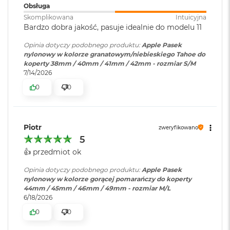
Obsługa
o
k
Skomplikowana
Intuicyjna
A
Bardzo dobra jakość, pasuje idealnie do modelu 11
i
r
Opinia dotyczy podobnego produktu:
Apple Pasek
1
nylonowy w kolorze granatowym/niebieskiego Tahoe do
5
koperty 38mm / 40mm / 41mm / 42mm - rozmiar S/M
7/14/2026
W
0
0
e
d
ł
u
Piotr
zweryfikowano
g
5
k
o
👍️ przedmiot ok
l
o
Opinia dotyczy podobnego produktu:
Apple Pasek
r
nylonowy w kolorze gorącej pomarańczy do koperty
u
44mm / 45mm / 46mm / 49mm - rozmiar M/L
6/18/2026
M
0
0
a
c