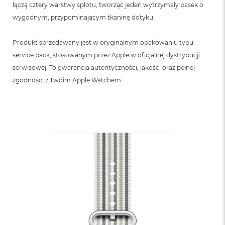
n
łączą cztery warstwy splotu, tworząc jeden wytrzymały pasek o
o
wygodnym, przypominającym tkaninę dotyku.
ś
c
i
Produkt sprzedawany jest w oryginalnym opakowaniu typu
d
service pack, stosowanym przez Apple w oficjalnej dystrybucji
y
s
serwisowej. To gwarancja autentyczności, jakości oraz pełnej
k
zgodności z Twoim Apple Watchem.
u
M
a
c
B
o
o
k
N
e
o
2
5
6
G