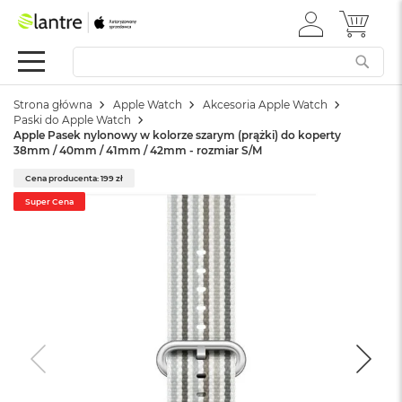
ZALOGUJ
MÓJ 
Apple
SIĘ
Festiwal
Mac
Strona główna
Apple Watch
Akcesoria Apple Watch
M
Paski do Apple Watch
a
Apple Pasek nylonowy w kolorze szarym (prążki) do koperty
c
38mm / 40mm / 41mm / 42mm - rozmiar S/M
B
o
Cena producenta: 199 zł
o
Super Cena
k
N
e
o
W
e
d
ł
u
g
k