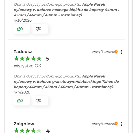
Opinia dotyczy podobnego produktu:
Apple Pasek
o
nylonowy w kolorze nocnego błękitu do koperty 44mm /
o
45mm / 46mm / 49mm - rozmiar M/L
k
4/30/2026
A
i
0
0
r
P
ó
ł
Tadeusz
zweryfikowano
n
o
5
c
Wszystko OK
M
Opinia dotyczy podobnego produktu:
Apple Pasek
a
nylonowy w kolorze granatowym/niebieskiego Tahoe do
c
koperty 44mm / 45mm / 46mm / 49mm - rozmiar M/L
B
4/17/2026
o
0
0
o
k
A
i
r
Zbigniew
zweryfikowano
S
4