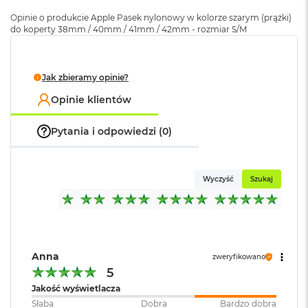
Opakowanie
Serwisowe
k
(pudełko)
:
Opinie o produkcie Apple Pasek nylonowy w kolorze szarym (prążki)
A
do koperty 38mm / 40mm / 41mm / 42mm - rozmiar S/M
i
r
M
2
Jak zbieramy opinie?
M
Opinie klientów
a
c
Pytania i odpowiedzi (0)
B
o
o
k
Wyczyść
Szukaj
A
i
r
1
3
Anna
M
zweryfikowano
a
5
c
Jakość wyświetlacza
B
Słaba
Dobra
Bardzo dobra
o