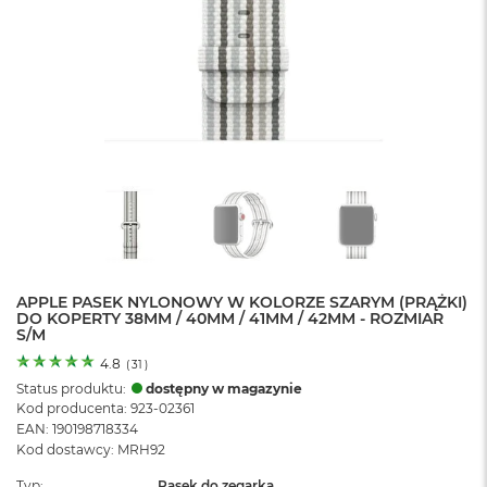
o
l
o
r
u
M
a
c
B
o
o
k
N
e
APPLE PASEK NYLONOWY W KOLORZE SZARYM (PRĄŻKI)
o
DO KOPERTY 38MM / 40MM / 41MM / 42MM - ROZMIAR
C
S/M
y
t
4.8
(
31
)
r
Status produktu:
dostępny w magazynie
u
Kod producenta: 923-02361
s
EAN: 190198718334
o
Kod dostawcy: MRH92
w
o
Typ
Pasek do zegarka