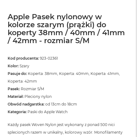
o
o
k
Apple Pasek nylonowy w
N
e
kolorze szarym (prążki) do
o
koperty 38mm / 40mm / 41mm
S
/ 42mm - rozmiar S/M
r
e
b
r
Kod producenta:
923-02361
n
Kolor:
Szary
y
Pasuje do:
Koperta: 38mm, Koperta: 40mm, Koperta: 41mm,
W
Koperta: 42mm
e
Pasek:
Rozmiar S/M
d
ł
Materiał:
Pleciony nylon
u
Obwód nadgarstka:
od 13cm do 18cm
g
p
Kategoria:
Paski do Apple Watch
o
j
Każdy pasek Woven Nylon jest wykonany z ponad 500 nici
e
splecionych razem w unikalny, kolorowy wzór. Monofilamenty
m