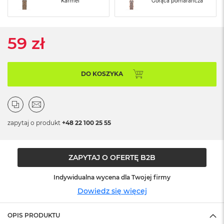
Karmel
Gorąca pomarańcza
ó
ż
M
59 zł
a
c
B
o
DO KOSZYKA
o
k
N
e
o
zapytaj o produkt
+48 22 100 25 55
I
n
d
y
ZAPYTAJ O OFERTĘ B2B
g
o
Indywidualna wycena dla Twojej firmy
M
Dowiedz się więcej
a
c
OPIS PRODUKTU
B