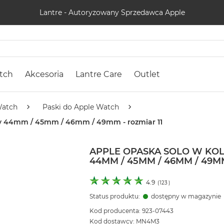
Lantre - Autoryzowany Sprzedawca Apple
tch
Akcesoria
Lantre Care
Outlet
Watch
Paski do Apple Watch
rty 44mm / 45mm / 46mm / 49mm - rozmiar 11
APPLE OPASKA SOLO W KOL
44MM / 45MM / 46MM / 49MM
4.9
(
123
)
Status produktu:
dostępny w magazynie
Kod producenta: 923-07443
Kod dostawcy: MN4M3