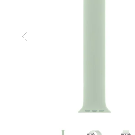
MacBook
Neo
Indygo
MacBook
Neo
Srebrny
Według
pojemności
dysku
MacBook
Neo
256GB
MacBook
Neo
512GB
MacBook
Air
MacBook