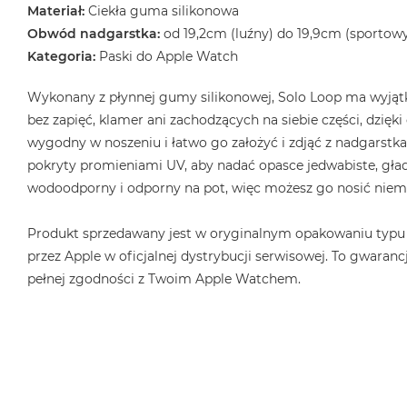
2TB
Materiał:
Ciekła guma silikonowa
Obwód nadgarstka:
od 19,2cm (luźny) do 19,9cm (sportow
MacBook
Kategoria:
Paski do Apple Watch
Air
4TB
Wykonany z płynnej gumy silikonowej, Solo Loop ma wyjątk
MacBook
bez zapięć, klamer ani zachodzących na siebie części, dzięk
Pro
wygodny w noszeniu i łatwo go założyć i zdjąć z nadgarstka.
MacBook
pokryty promieniami UV, aby nadać opasce jedwabiste, gład
Pro
wodoodporny i odporny na pot, więc możesz go nosić niema
14
MacBook
Produkt sprzedawany jest w oryginalnym opakowaniu typu
Pro
przez Apple w oficjalnej dystrybucji serwisowej. To gwarancj
16
pełnej zgodności z Twoim Apple Watchem.
Według
koloru
MacBook
Pro
Gwiezdna
Czerń