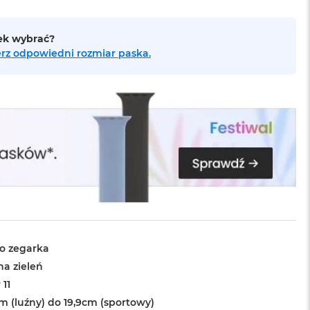
sek wybrać?
bierz odpowiedni rozmiar paska.
o zegarka
na zieleń
 11
cm (luźny) do 19,9cm (sportowy)