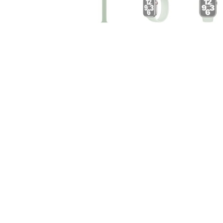
Air
M5
MacBook
Air
M4
MacBook
Air
M3
MacBook
Air
M2
MacBook
Air
13
MacBook
Air
15