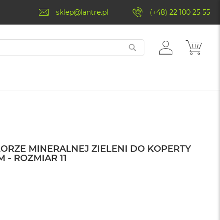
sklep@lantre.pl
(+48) 22 100 25 55
ZALOGUJ
MÓJ 
SIĘ
ORZE MINERALNEJ ZIELENI DO KOPERTY
 - ROZMIAR 11