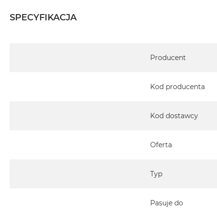
MacBook
SPECYFIKACJA
Pro
Gwiezdna
szarość
Specyfikacja
MacBook
Producent
Pro
Srebrny
Kod producenta
Według
pamięci
RAM
Kod dostawcy
MacBook
Pro
Oferta
8GB
RAM
Typ
MacBook
Pro
16GB
Pasuje do
RAM