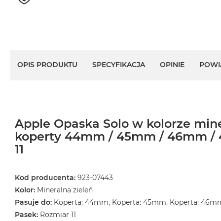
MacBook
Air
32GB
RAM
Według
OPIS PRODUKTU
SPECYFIKACJA
OPINIE
POWI
pojemności
dysku
MacBook
Air
256GB
Apple Opaska Solo w kolorze mine
MacBook
koperty 44mm / 45mm / 46mm / 
Air
11
512GB
MacBook
Kod producenta:
923-07443
Air
1TB
Kolor:
Mineralna zieleń
Pasuje do:
Koperta: 44mm, Koperta: 45mm, Koperta: 46m
MacBook
Pasek:
Rozmiar 11
Air