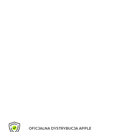
MacBook
Air
Złoty
Według
pamięci
RAM
MacBook
Air
8GB
RAM
MacBook
Air
16GB
RAM
MacBook
Air
24GB
RAM
OFICJALNA DYSTRYBUCJA APPLE