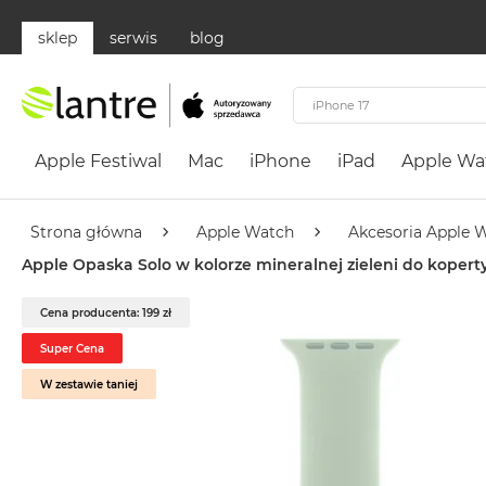
sklep
serwis
blog
Apple
Festiwal
Apple Festiwal
Mac
iPhone
iPad
Apple Wa
Mac
MacBook
Neo
Strona główna
Apple Watch
Akcesoria Apple 
Według
Apple Opaska Solo w kolorze mineralnej zieleni do kope
koloru
MacBook
Cena producenta: 199 zł
Neo
Super Cena
Cytrusowożółty
W zestawie taniej
MacBook
Neo
Subtelny
Róż