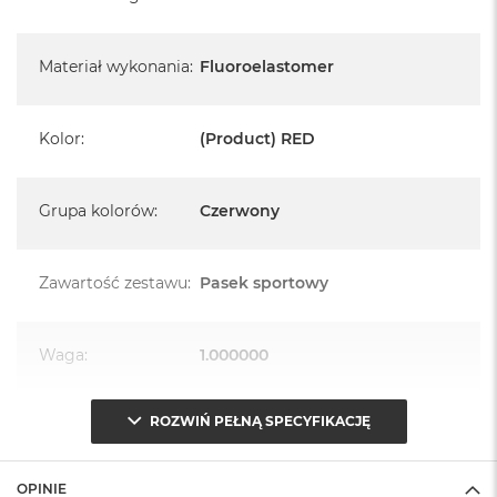
A
i
r
M
Materiał wykonania
:
Fluoroelastomer
4
M
Kolor
:
(Product) RED
a
c
B
o
Grupa kolorów
:
Czerwony
o
k
A
Zawartość zestawu
:
Pasek sportowy
i
r
M
3
Waga
:
1.000000
M
a
ROZWIŃ PEŁNĄ SPECYFIKACJĘ
Znak zgodności
:
CE
c
B
o
o
OPINIE