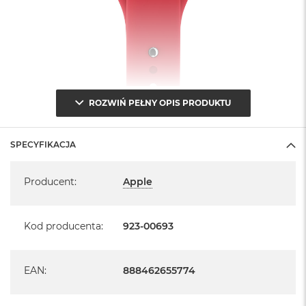
B
M
a
c
B
o
o
ROZWIŃ PEŁNY OPIS PRODUKTU
k
N
e
o
SPECYFIKACJA
5
Specyfikacja
1
2
Producent
:
Apple
G
B
Kod producenta
:
923-00693
M
a
c
B
EAN
:
888462655774
o
o
k