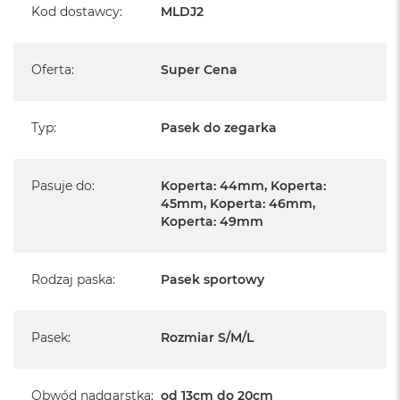
Kod dostawcy
:
MLDJ2
A
i
r
Oferta
:
Super Cena
M
a
c
Typ
:
Pasek do zegarka
B
o
o
k
Pasuje do
:
Koperta: 44mm, Koperta:
A
45mm, Koperta: 46mm,
i
Koperta: 49mm
r
M
5
Rodzaj paska
:
Pasek sportowy
M
a
c
Pasek
:
Rozmiar S/M/L
B
o
o
k
Obwód nadgarstka
:
od 13cm do 20cm