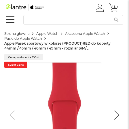
ZALOGUJ
MÓJ 
Apple
SIĘ
Festiwal
Mac
Strona główna
Apple Watch
Akcesoria Apple Watch
M
Paski do Apple Watch
a
Apple Pasek sportowy w kolorze (PRODUCT)RED do koperty
c
44mm / 45mm / 46mm / 49mm - rozmiar S/M/L
B
o
Cena producenta: 199 zł
o
Super Cena
k
N
e
o
W
e
d
ł
u
g
k