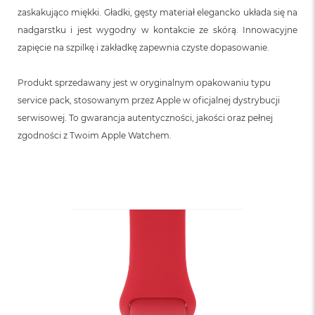
n
zaskakująco miękki. Gładki, gęsty materiał elegancko układa się na
o
ś
nadgarstku i jest wygodny w kontakcie ze skórą. Innowacyjne
c
zapięcie na szpilkę i zakładkę zapewnia czyste dopasowanie.
i
d
y
Produkt sprzedawany jest w oryginalnym opakowaniu typu
s
service pack, stosowanym przez Apple w oficjalnej dystrybucji
k
u
serwisowej. To gwarancja autentyczności, jakości oraz pełnej
zgodności z Twoim Apple Watchem.
M
a
c
B
o
o
k
N
e
o
2
5
6
G