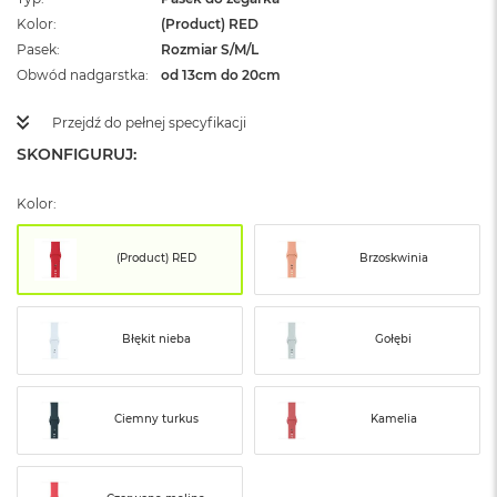
ż
Kolor
(Product) RED
ó
Pasek
ł
Rozmiar S/M/L
t
Obwód nadgarstka
od 13cm do 20cm
y
Przejdź do pełnej specyfikacji
M
a
SKONFIGURUJ:
c
B
Kolor:
o
o
k
(Product) RED
Brzoskwinia
N
e
o
S
Błękit nieba
Gołębi
u
b
t
e
Ciemny turkus
Kamelia
l
n
y
R