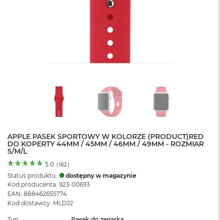
o
l
o
r
u
M
a
c
B
o
o
k
N
e
APPLE PASEK SPORTOWY W KOLORZE (PRODUCT)RED
o
DO KOPERTY 44MM / 45MM / 46MM / 49MM - ROZMIAR
C
S/M/L
y
t
5.0
(
162
)
r
Status produktu:
dostępny w magazynie
u
Kod producenta: 923-00693
s
EAN: 888462655774
o
Kod dostawcy: MLDJ2
w
o
Typ
Pasek do zegarka