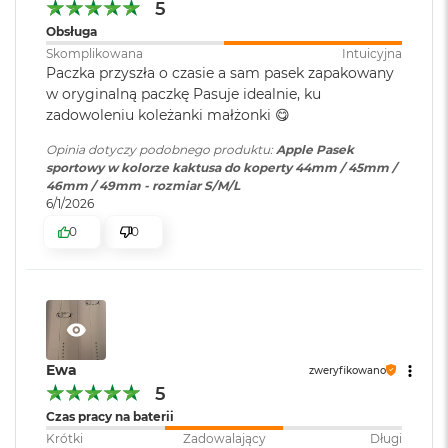
5
o
Obsługa
k
A
Skomplikowana
Intuicyjna
i
Paczka przyszła o czasie a sam pasek zapakowany
r
w oryginalną paczkę Pasuje idealnie, ku
1
zadowoleniu koleżanki małżonki 😋
5
Opinia dotyczy podobnego produktu:
Apple Pasek
W
sportowy w kolorze kaktusa do koperty 44mm / 45mm /
e
46mm / 49mm - rozmiar S/M/L
d
6/1/2026
ł
0
0
u
g
k
o
l
o
r
u
Ewa
zweryfikowano
5
M
a
Czas pracy na baterii
c
Krótki
Zadowalający
Długi