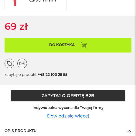
Czerwona malina
ó
ż
M
69 zł
a
c
B
o
DO KOSZYKA
o
k
N
e
o
zapytaj o produkt
+48 22 100 25 55
I
n
d
y
ZAPYTAJ O OFERTĘ B2B
g
o
Indywidualna wycena dla Twojej firmy
M
Dowiedz się więcej
a
c
OPIS PRODUKTU
B