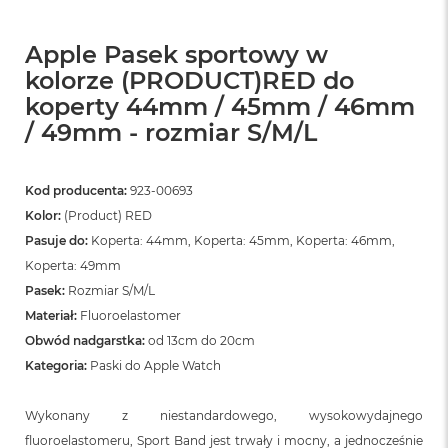
o
o
k
Apple Pasek sportowy w
N
e
kolorze (PRODUCT)RED do
o
koperty 44mm / 45mm / 46mm
S
/ 49mm - rozmiar S/M/L
r
e
b
r
Kod producenta:
923-00693
n
Kolor:
(Product) RED
y
Pasuje do:
Koperta: 44mm, Koperta: 45mm, Koperta: 46mm,
W
Koperta: 49mm
e
Pasek:
Rozmiar S/M/L
d
ł
Materiał:
Fluoroelastomer
u
Obwód nadgarstka:
od 13cm do 20cm
g
p
Kategoria:
Paski do Apple Watch
o
j
Wykonany z niestandardowego, wysokowydajnego
e
m
fluoroelastomeru, Sport Band jest trwały i mocny, a jednocześnie