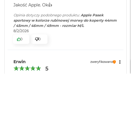
r
Jakość Apple. Ok👍️
e
b
Opinia dotyczy podobnego produktu:
Apple Pasek
r
sportowy w kolorze rubinowej morwy do koperty 44mm
n
/ 45mm / 46mm / 49mm - rozmiar M/L
y
8/2/2026
M
0
0
a
c
B
o
Erwin
zweryfikowano
o
5
k
A
Jest Ok
i
r
Opinia dotyczy podobnego produktu:
Apple Pasek
Z
sportowy w kolorze czarnym do koperty 44mm / 45mm /
ł
46mm / 49mm - M/L
o
7/31/2026
t
0
0
y
W
e