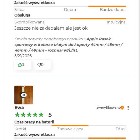
B
Jakość wyświetlacza
o
Słaba
Dobra
Bardzo dobra
o
Obsługa
k
Skomplikowana
Intuicyjna
A
Jeszcze nie zakładałam ale jest ok
i
r
Opinia dotyczy podobnego produktu:
Apple Pasek
B
sportowy w kolorze białym do koperty 44mm / 45mm /
ł
46mm / 49mm - rozmiar M/L/XL
ę
5/21/2026
k
i
0
0
t
n
y
M
a
c
Ewa
zweryfikowano
B
o
5
o
Czas pracy na baterii
k
Krótki
Zadowalający
Długi
A
Jakość wyświetlacza
i