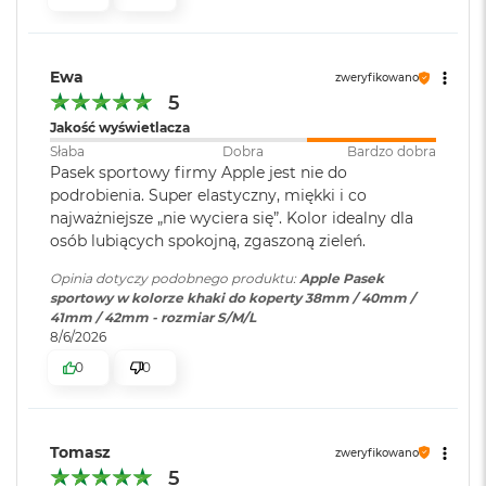
o
o
k
A
Ewa
zweryfikowano
i
5
r
Jakość wyświetlacza
P
Słaba
Dobra
Bardzo dobra
ó
Pasek sportowy firmy Apple jest nie do
ł
n
podrobienia. Super elastyczny, miękki i co
o
najważniejsze „nie wyciera się”. Kolor idealny dla
c
osób lubiących spokojną, zgaszoną zieleń.
M
Opinia dotyczy podobnego produktu:
Apple Pasek
a
sportowy w kolorze khaki do koperty 38mm / 40mm /
c
41mm / 42mm - rozmiar S/M/L
B
8/6/2026
o
0
0
o
k
A
i
r
Tomasz
zweryfikowano
S
5