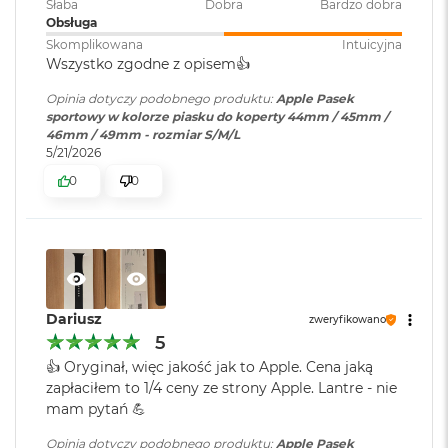
Słaba
Dobra
Bardzo dobra
r
Obsługa
G
w
Skomplikowana
Intuicyjna
i
Wszystko zgodne z opisem👍️
e
z
Opinia dotyczy podobnego produktu:
Apple Pasek
d
sportowy w kolorze piasku do koperty 44mm / 45mm /
n
46mm / 49mm - rozmiar S/M/L
a
5/21/2026
s
0
0
z
a
r
o
ś
ć
M
Dariusz
zweryfikowano
a
5
c
👍️ Oryginał, więc jakość jak to Apple. Cena jaką
B
o
zapłaciłem to 1/4 ceny ze strony Apple. Lantre - nie
o
mam pytań 💪
k
A
Opinia dotyczy podobnego produktu:
Apple Pasek