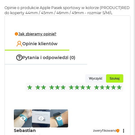
Opakowanie
Serwisowe
k
(pudełko)
:
Opinie o produkcie Apple Pasek sportowy w kolorze (PRODUCT)RED
A
do koperty 44mm / 45mm / 46mm / 49mm - rozmiar S/M/L
i
r
M
2
Jak zbieramy opinie?
M
Opinie klientów
a
c
Pytania i odpowiedzi (0)
B
o
o
k
Wyczyść
Szukaj
A
i
r
1
3
M
a
c
B
Sebastian
zweryfikowano
o