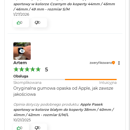
i
sportowy w kolorze Czarnym do koperty 44mm / 45mm
r
/ 46mm / 49 mm - rozmiar S/M
K
1/27/2026
s
0
0
i
ę
ż
y
c
o
w
a
Artem
zweryfikowano
P
5
o
Obsługa
ś
w
Skomplikowana
Intuicyjna
i
Oryginalna gumowa opaska od Apple, jak zawsze
a
jakościowa
t
a
Opinia dotyczy podobnego produktu:
Apple Pasek
sportowy w kolorze białym do koperty 38mm / 40mm /
M
41mm / 42mm - rozmiar S/M/L
a
10/21/2025
c
0
0
B