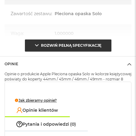
k
A
Zawartość zestawu
:
Pleciona opaska Solo
i
r
M
2
Waga
:
1.000000
M
ROZWIŃ PEŁNĄ SPECYFIKACJĘ
a
c
Znak zgodności
:
CE
B
o
OPINIE
o
Opakowanie
Serwisowe
Opinie o produkcie Apple Pleciona opaska Solo w kolorze księżycowej
k
(pudełko)
:
poświaty do koperty 44mm / 45mm / 46mm / 49mm - rozmiar 8
A
i
r
1
Jak zbieramy opinie?
3
Opinie klientów
M
a
Pytania i odpowiedzi (0)
c
B
o