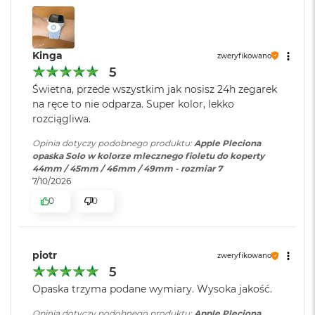
B
o
o
k
A
Kinga
zweryfikowano
i
5
r
Świetna, przede wszystkim jak nosisz 24h zegarek
B
na ręce to nie odparza. Super kolor, lekko
ł
ę
rozciągliwa.
k
i
Opinia dotyczy podobnego produktu:
Apple Pleciona
t
opaska Solo w kolorze mlecznego fioletu do koperty
n
44mm / 45mm / 46mm / 49mm - rozmiar 7
y
7/10/2026
0
0
M
a
c
B
piotr
o
zweryfikowano
o
5
k
Opaska trzyma podane wymiary. Wysoka jakość.
A
i
Opinia dotyczy podobnego produktu:
Apple Pleciona