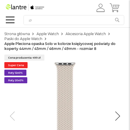
ZALOGUJ
MÓJ 
Apple
SIĘ
Festiwal
Mac
Strona główna
Apple Watch
Akcesoria Apple Watch
M
Paski do Apple Watch
a
Apple Pleciona opaska Solo w kolorze księżycowej poświaty do
c
koperty 44mm / 45mm / 46mm / 49mm - rozmiar 8
B
o
Cena producenta: 499 zł
o
Super Cena
k
Raty 12x0%
N
e
Raty 20x0%
o
W
e
d
ł
u
g
k