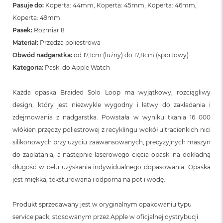
n
Pasuje do:
Koperta: 44mm, Koperta: 45mm, Koperta: 46mm,
o
Koperta: 49mm
ś
c
Pasek:
Rozmiar 8
i
Materiał:
Przędza poliestrowa
d
Obwód nadgarstka:
od 17,1cm (luźny) do 17,8cm (sportowy)
y
s
Kategoria:
Paski do Apple Watch
k
u
Każda opaska Braided Solo Loop ma wyjątkowy, rozciągliwy
M
design, który jest niezwykle wygodny i łatwy do zakładania i
a
zdejmowania z nadgarstka. Powstała w wyniku tkania 16 000
c
B
włókien przędzy poliestrowej z recyklingu wokół ultracienkich nici
o
silikonowych przy użyciu zaawansowanych, precyzyjnych maszyn
o
do zaplatania, a następnie laserowego cięcia opaski na dokładną
k
N
długość w celu uzyskania indywidualnego dopasowania. Opaska
e
jest miękka, teksturowana i odporna na pot i wodę.
o
2
5
Produkt sprzedawany jest w oryginalnym opakowaniu typu
6
service pack, stosowanym przez Apple w oficjalnej dystrybucji
G