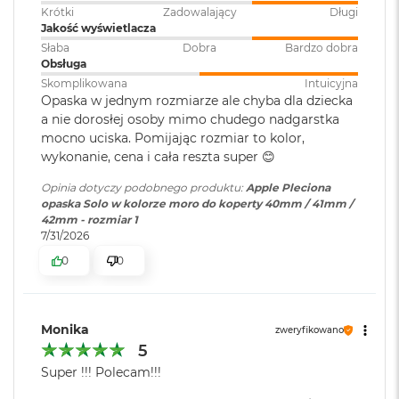
d
Krótki
Zadowalający
Długi
ł
Jakość wyświetlacza
u
Słaba
Dobra
Bardzo dobra
g
Obsługa
p
Skomplikowana
Intuicyjna
a
Opaska w jednym rozmiarze ale chyba dla dziecka
m
a nie dorosłej osoby mimo chudego nadgarstka
i
ę
mocno uciska. Pomijając rozmiar to kolor,
c
wykonanie, cena i cała reszta super 😊
i
R
Opinia dotyczy podobnego produktu:
Apple Pleciona
A
opaska Solo w kolorze moro do koperty 40mm / 41mm /
M
42mm - rozmiar 1
7/31/2026
M
0
0
a
c
B
o
o
Monika
zweryfikowano
k
5
A
Super !!! Polecam!!!
i
r