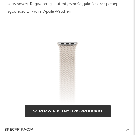
B
serwisowej. To gwarancja autentyczności, jakości oraz pełnej
zgodności z Twoim Apple Watchem.
M
a
c
B
o
o
k
N
e
o
5
1
2
G
B
M
a
ROZWIŃ PEŁNY OPIS PRODUKTU
c
B
o
o
SPECYFIKACJA
k