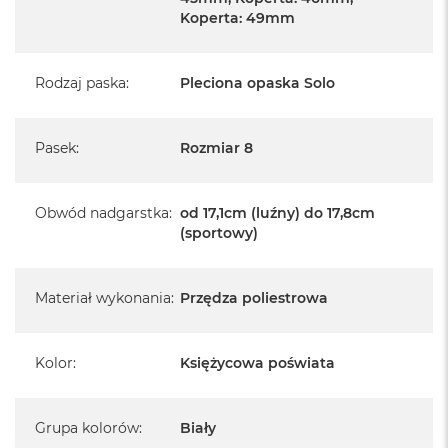
A
Koperta: 49mm
i
r
M
4
Rodzaj paska
:
Pleciona opaska Solo
M
a
Pasek
:
Rozmiar 8
c
B
o
o
Obwód nadgarstka
:
od 17,1cm (luźny) do 17,8cm
k
(sportowy)
A
i
r
M
Materiał wykonania
:
Przędza poliestrowa
3
M
Kolor
:
Księżycowa poświata
a
c
B
o
Grupa kolorów
:
Biały
o