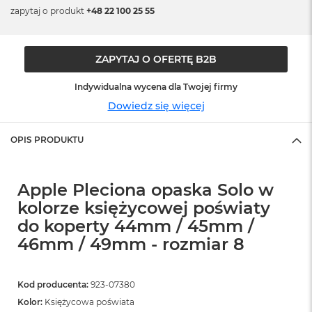
o
zapytaj o produkt
+48 22 100 25 55
o
k
N
e
ZAPYTAJ O OFERTĘ B2B
o
S
Indywidualna wycena dla Twojej firmy
r
e
Dowiedz się więcej
b
r
n
OPIS PRODUKTU
y
W
Apple Pleciona opaska Solo w
e
d
kolorze księżycowej poświaty
ł
do koperty 44mm / 45mm /
u
46mm / 49mm - rozmiar 8
g
p
o
j
Kod producenta:
923-07380
e
Kolor:
Księżycowa poświata
m