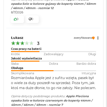
r
opaska Solo w kolorze gujawy do koperty 44mm / 45mm
G
/ 46mm / 49mm - rozmiar 12
w
8/7/2026
i
e
0
0
z
d
n
a
Łukasz
zweryfikowano
s
3
z
a
Czas pracy na baterii
r
Krótki
Zadowalający
Długi
o
Jakość wyświetlacza
ś
Słaba
Dobra
Bardzo dobra
ć
Obsługa
Skomplikowana
Intuicyjna
M
Rozmiarówka Apple jest z sufitu wzięta, pasek był
a
o wiele za duży poszedł na sprzedaż. Poza tym, jak
c
ktoś ma duże dłonie, to go nie założy. Nie polecam.
B
o
Opinia dotyczy podobnego produktu:
Apple Pleciona
o
opaska Solo w kolorze czerwonym do koperty 44mm /
k
45mm / 46mm / 49mm - rozmiar 7
A