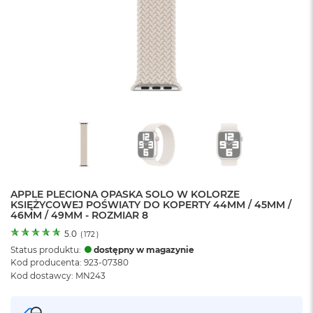
o
l
o
r
u
M
a
c
B
o
o
k
N
e
APPLE PLECIONA OPASKA SOLO W KOLORZE
o
KSIĘŻYCOWEJ POŚWIATY DO KOPERTY 44MM / 45MM /
C
46MM / 49MM - ROZMIAR 8
y
t
5.0
(
172
)
r
Status produktu:
dostępny w magazynie
u
Kod producenta: 923-07380
s
Kod dostawcy: MN243
o
w
o