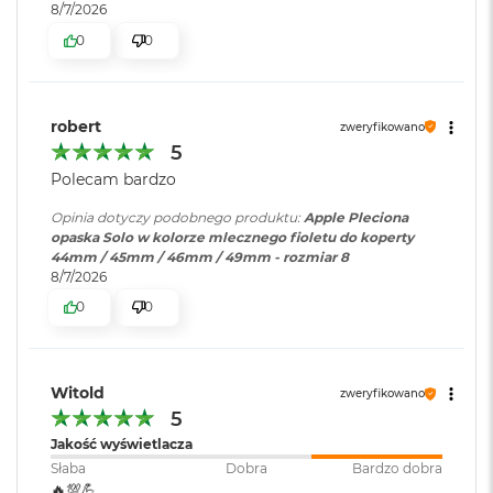
8/7/2026
i
r
0
0
K
s
i
ę
robert
zweryfikowano
ż
5
y
c
Polecam bardzo
o
w
Opinia dotyczy podobnego produktu:
Apple Pleciona
a
opaska Solo w kolorze mlecznego fioletu do koperty
P
44mm / 45mm / 46mm / 49mm - rozmiar 8
o
8/7/2026
ś
0
0
w
i
a
t
a
Witold
zweryfikowano
5
M
Jakość wyświetlacza
a
Słaba
Dobra
Bardzo dobra
c
🔥💯💪
B