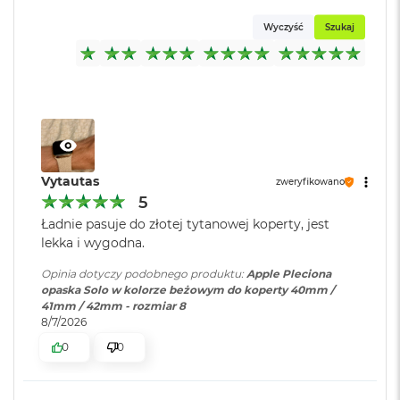
o
Wyczyść
Szukaj
k
A
i
r
1
5
W
e
d
Vytautas
zweryfikowano
ł
5
u
Ładnie pasuje do złotej tytanowej koperty, jest
g
k
lekka i wygodna.
o
l
Opinia dotyczy podobnego produktu:
Apple Pleciona
o
opaska Solo w kolorze beżowym do koperty 40mm /
r
41mm / 42mm - rozmiar 8
u
8/7/2026
0
0
M
a
c