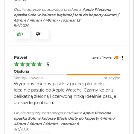
o
Opinia dotyczy podobnego produktu:
Apple Pleciona
o
opaska Solo w kolorze błękitnej toni do koperty 44mm /
k
45mm / 46mm / 49mm - rozmiar 12
A
8/6/2026
i
r
0
0
P
ó
ł
n
Paweł
zweryfikowano
o
5
c
Obsługa
M
Skomplikowana
Intuicyjna
a
Wygodny, modny pasek, z grubej plecionki,
c
idealnie pasuje do Apple Watcha. Czarny kolor z
B
delikatną zieloną i czerwoną nitką idealnie pasuje
o
o
do każdego ubioru.
k
A
Opinia dotyczy podobnego produktu:
Apple Pleciona
i
opaska Solo w kolorze Black Unity do koperty 44mm /
r
45mm / 46mm / 49mm - rozmiar 9
S
8/3/2026