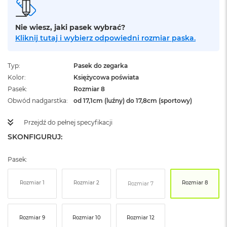
ż
ó
ł
Nie wiesz, jaki pasek wybrać?
t
Kliknij tutaj i wybierz odpowiedni rozmiar paska.
y
M
Typ
Pasek do zegarka
a
Kolor
Księżycowa poświata
c
B
Pasek
Rozmiar 8
o
Obwód nadgarstka
od 17,1cm (luźny) do 17,8cm (sportowy)
o
k
Przejdź do pełnej specyfikacji
N
e
SKONFIGURUJ:
o
S
Pasek:
u
b
t
Rozmiar 1
Rozmiar 2
Rozmiar 8
Rozmiar 7
e
l
n
y
Rozmiar 9
Rozmiar 10
Rozmiar 12
R