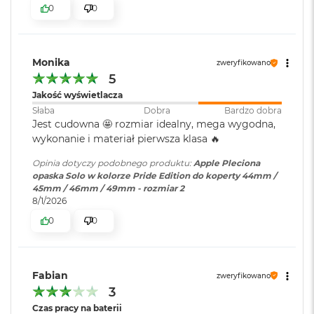
r
0
0
e
b
r
n
Monika
y
zweryfikowano
5
M
Jakość wyświetlacza
a
Słaba
Dobra
Bardzo dobra
c
Jest cudowna 🤩 rozmiar idealny, mega wygodna,
B
wykonanie i materiał pierwsza klasa 🔥
o
o
Opinia dotyczy podobnego produktu:
Apple Pleciona
k
opaska Solo w kolorze Pride Edition do koperty 44mm /
A
45mm / 46mm / 49mm - rozmiar 2
i
8/1/2026
r
Z
0
0
ł
o
t
y
Fabian
zweryfikowano
3
W
e
Czas pracy na baterii