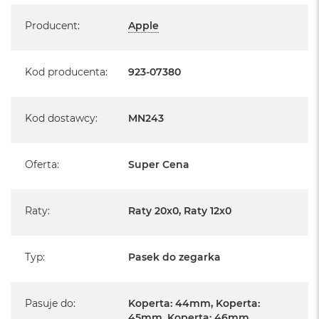
Specyfikacja
A
i
Producent
:
Apple
r
M
Kod producenta
:
923-07380
a
c
B
o
Kod dostawcy
:
MN243
o
k
A
Oferta
:
Super Cena
i
r
M
5
Raty
:
Raty 20x0, Raty 12x0
M
a
Typ
:
Pasek do zegarka
c
B
o
o
Pasuje do
:
Koperta: 44mm, Koperta:
k
45mm, Koperta: 46mm,