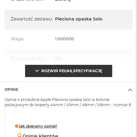
k
A
i
Zawartość zestawu
:
Pleciona opaska Solo
r
M
2
Waga
:
1.000000
M
a
c
Znak zgodności
:
CE
B
o
o
ROZWIŃ PEŁNĄ SPECYFIKACJĘ
k
Opakowanie
Serwisowe
A
(pudełko)
:
i
OPINIE
r
1
Opinie o produkcie Apple Pleciona opaska Solo w kolorze
3
pistacjowym do koperty 44mm / 45mm / 46mm / 49mm - rozmiar 8
M
a
c
Jak zbieramy opinie?
B
Opinie klientów
o