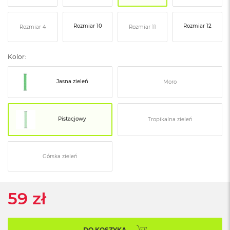
ó
ż
Rozmiar 10
Rozmiar 12
Rozmiar 4
Rozmiar 11
M
a
c
Kolor:
B
o
o
Jasna zieleń
Moro
k
N
e
o
Pistacjowy
Tropikalna zieleń
I
n
d
y
Górska zieleń
g
o
59 zł
M
a
c
B
DO KOSZYKA