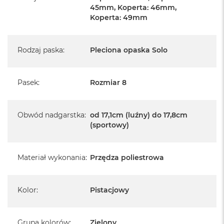
A
45mm, Koperta: 46mm,
i
Koperta: 49mm
r
M
4
Rodzaj paska
:
Pleciona opaska Solo
M
a
c
Pasek
:
Rozmiar 8
B
o
o
k
Obwód nadgarstka
:
od 17,1cm (luźny) do 17,8cm
A
(sportowy)
i
r
M
3
Materiał wykonania
:
Przędza poliestrowa
M
a
Kolor
:
Pistacjowy
c
B
o
o
Grupa kolorów
:
Zielony