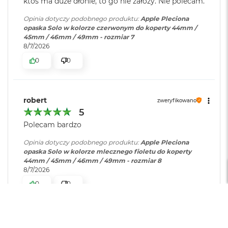
ktoś ma duże dłonie, to go nie założy. Nie polecam.
i
r
Opinia dotyczy podobnego produktu:
Apple Pleciona
K
opaska Solo w kolorze czerwonym do koperty 44mm /
s
45mm / 46mm / 49mm - rozmiar 7
i
8/7/2026
ę
0
0
ż
y
c
o
w
robert
zweryfikowano
a
5
P
Polecam bardzo
o
ś
Opinia dotyczy podobnego produktu:
Apple Pleciona
w
opaska Solo w kolorze mlecznego fioletu do koperty
i
44mm / 45mm / 46mm / 49mm - rozmiar 8
a
8/7/2026
t
a
0
0
M
a
c
Witold
zweryfikowano
B