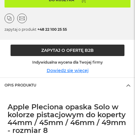
o
o
k
N
e
o
zapytaj o produkt
+48 22 100 25 55
S
r
e
b
ZAPYTAJ O OFERTĘ B2B
r
n
Indywidualna wycena dla Twojej firmy
y
Dowiedz się więcej
W
e
OPIS PRODUKTU
d
ł
u
g
Apple Pleciona opaska Solo w
p
kolorze pistacjowym do koperty
o
j
44mm / 45mm / 46mm / 49mm
e
- rozmiar 8
m