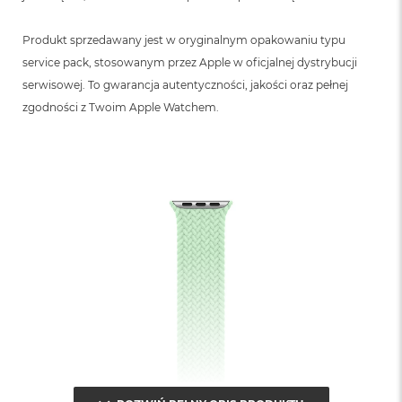
B
Produkt sprzedawany jest w oryginalnym opakowaniu typu
M
a
service pack, stosowanym przez Apple w oficjalnej dystrybucji
c
serwisowej. To gwarancja autentyczności, jakości oraz pełnej
B
o
zgodności z Twoim Apple Watchem.
o
k
N
e
o
5
1
2
G
B
M
a
c
B
o
o
k