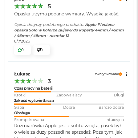
r
5
G
w
Opaska trzyma podane wymiary. Wysoka jakość.
i
e
Opinia dotyczy podobnego produktu:
Apple Pleciona
z
opaska Solo w kolorze gujawy do koperty 44mm / 45mm
d
/ 46mm / 49mm - rozmiar 12
n
8/7/2026
a
0
0
s
z
a
r
Łukasz
o
zweryfikowano
ś
3
ć
Czas pracy na baterii
Krótki
Zadowalający
Długi
M
Jakość wyświetlacza
a
Słaba
Dobra
Bardzo dobra
c
Obsługa
B
o
Skomplikowana
Intuicyjna
o
Rozmiarówka Apple jest z sufitu wzięta, pasek był
k
o wiele za duży poszedł na sprzedaż. Poza tym, jak
A