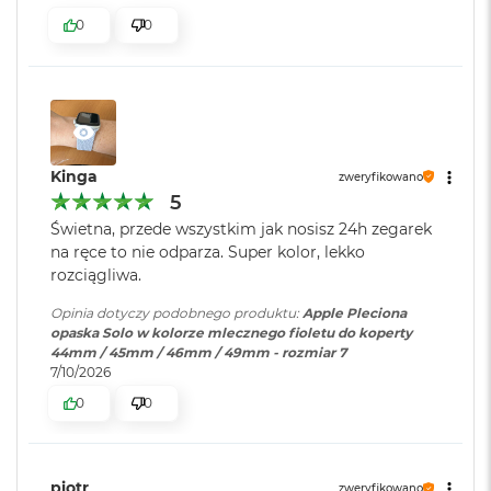
B
o
0
0
o
k
A
i
r
B
ł
Kinga
zweryfikowano
ę
5
k
i
Świetna, przede wszystkim jak nosisz 24h zegarek
t
na ręce to nie odparza. Super kolor, lekko
n
rozciągliwa.
y
Opinia dotyczy podobnego produktu:
Apple Pleciona
M
opaska Solo w kolorze mlecznego fioletu do koperty
a
44mm / 45mm / 46mm / 49mm - rozmiar 7
c
7/10/2026
B
o
0
0
o
k
A
i
piotr
zweryfikowano