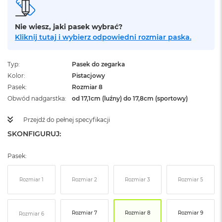
ż
ó
ł
Nie wiesz, jaki pasek wybrać?
t
Kliknij tutaj i wybierz odpowiedni rozmiar paska.
y
M
Typ
Pasek do zegarka
a
Kolor
Pistacjowy
c
B
Pasek
Rozmiar 8
o
Obwód nadgarstka
od 17,1cm (luźny) do 17,8cm (sportowy)
o
k
Przejdź do pełnej specyfikacji
N
e
SKONFIGURUJ:
o
S
Pasek:
u
b
t
Rozmiar 1
Rozmiar 2
Rozmiar 3
Rozmiar 5
e
l
n
y
Rozmiar 7
Rozmiar 8
Rozmiar 9
Rozmiar 6
R