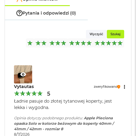
o
k
Pytania i odpowiedzi (0)
A
i
r
1
Wyczyść
Szukaj
5
W
e
d
ł
u
g
k
Vytautas
o
zweryfikowano
l
5
o
Ładnie pasuje do złotej tytanowej koperty, jest
r
lekka i wygodna.
u
Opinia dotyczy podobnego produktu:
Apple Pleciona
M
opaska Solo w kolorze beżowym do koperty 40mm /
a
41mm / 42mm - rozmiar 8
c
8/7/2026