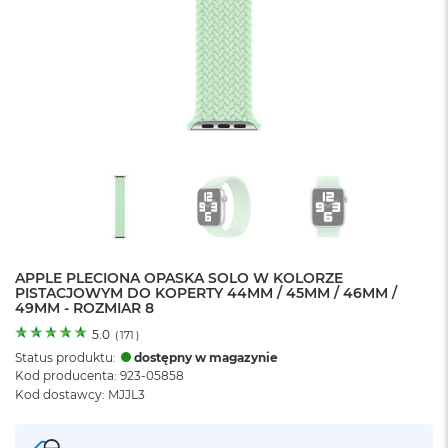
o
l
o
r
u
M
a
c
B
o
o
k
N
e
APPLE PLECIONA OPASKA SOLO W KOLORZE
o
PISTACJOWYM DO KOPERTY 44MM / 45MM / 46MM /
C
49MM - ROZMIAR 8
y
t
5.0
(
171
)
r
Status produktu:
dostępny w magazynie
u
Kod producenta: 923-05858
s
Kod dostawcy: MJJL3
o
w
o