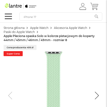
ZALOGUJ
MÓJ 
Apple
SIĘ
Festiwal
Mac
Strona główna
Apple Watch
Akcesoria Apple Watch
M
Paski do Apple Watch
a
Apple Pleciona opaska Solo w kolorze pistacjowym do koperty
c
44mm / 45mm / 46mm / 49mm - rozmiar 8
B
o
Cena producenta: 499 zł
o
Super Cena
k
N
e
o
W
e
d
ł
u
g
k