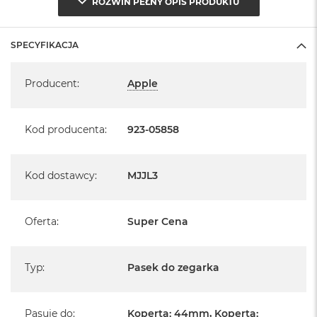
ROZWIŃ PEŁNY OPIS PRODUKTU
A
i
r
SPECYFIKACJA
M
Specyfikacja
a
Producent
:
Apple
c
B
o
o
Kod producenta
:
923-05858
k
A
i
Kod dostawcy
:
MJJL3
r
M
5
Oferta
:
Super Cena
M
a
c
Typ
:
Pasek do zegarka
B
o
o
k
Pasuje do
:
Koperta: 44mm, Koperta: