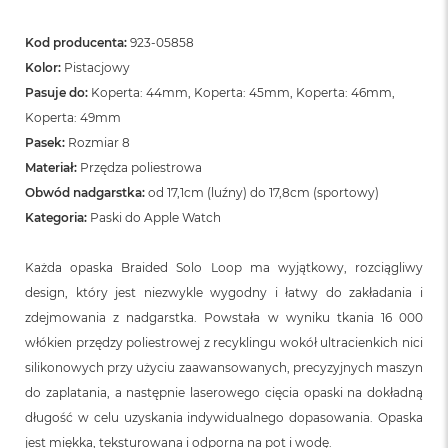
n
o
ś
Kod producenta:
923-05858
c
Kolor:
Pistacjowy
i
Pasuje do:
Koperta: 44mm, Koperta: 45mm, Koperta: 46mm,
d
y
Koperta: 49mm
s
Pasek:
Rozmiar 8
k
u
Materiał:
Przędza poliestrowa
Obwód nadgarstka:
od 17,1cm (luźny) do 17,8cm (sportowy)
M
Kategoria:
Paski do Apple Watch
a
c
B
Każda opaska Braided Solo Loop ma wyjątkowy, rozciągliwy
o
design, który jest niezwykle wygodny i łatwy do zakładania i
o
k
zdejmowania z nadgarstka. Powstała w wyniku tkania 16 000
N
włókien przędzy poliestrowej z recyklingu wokół ultracienkich nici
e
o
silikonowych przy użyciu zaawansowanych, precyzyjnych maszyn
2
do zaplatania, a następnie laserowego cięcia opaski na dokładną
5
długość w celu uzyskania indywidualnego dopasowania. Opaska
6
G
jest miękka, teksturowana i odporna na pot i wodę.