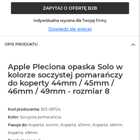
o
o
ZAPYTAJ O OFERTĘ B2B
k
N
Indywidualna wycena dla Twojej firmy
e
o
Dowiedz się więcej
S
r
OPIS PRODUKTU
e
b
r
n
Apple Pleciona opaska Solo w
y
kolorze soczystej pomarańczy
W
do koperty 44mm / 45mm /
e
46mm / 49mm - rozmiar 8
d
ł
u
g
Kod producenta:
923-08724
p
Kolor:
Soczysta pomarańcza
o
j
Pasuje do:
Koperta: 44mm, Koperta: 45mm, Koperta: 46mm,
e
Koperta: 49mm
m