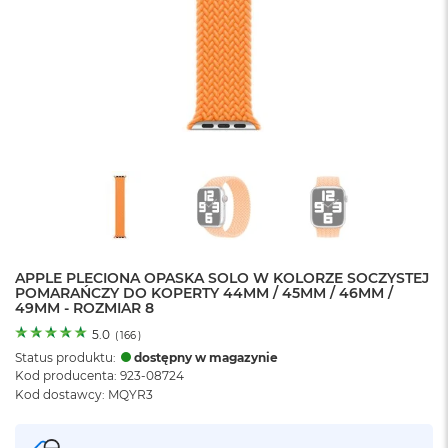
o
l
o
r
u
M
a
c
B
o
o
k
N
e
APPLE PLECIONA OPASKA SOLO W KOLORZE SOCZYSTEJ
o
POMARAŃCZY DO KOPERTY 44MM / 45MM / 46MM /
C
49MM - ROZMIAR 8
y
t
5.0
(
166
)
r
Status produktu:
dostępny w magazynie
u
Kod producenta: 923-08724
s
Kod dostawcy: MQYR3
o
w
o