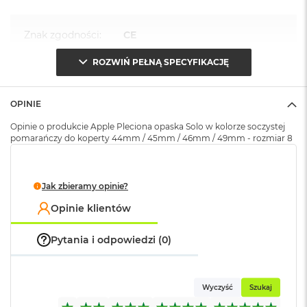
k
A
i
Znak zgodności
:
CE
r
M
ROZWIŃ PEŁNĄ SPECYFIKACJĘ
2
Opakowanie
Serwisowe
(pudełko)
:
M
OPINIE
a
c
Opinie o produkcie Apple Pleciona opaska Solo w kolorze soczystej
B
pomarańczy do koperty 44mm / 45mm / 46mm / 49mm - rozmiar 8
o
o
k
A
Jak zbieramy opinie?
i
r
Opinie klientów
1
3
Pytania i odpowiedzi (0)
M
a
c
Wyczyść
Szukaj
B
o