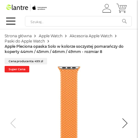
ZALOGUJ
MÓJ 
Apple
SIĘ
Festiwal
Mac
Strona główna
Apple Watch
Akcesoria Apple Watch
M
Paski do Apple Watch
a
Apple Pleciona opaska Solo w kolorze soczystej pomarańczy do
c
koperty 44mm / 45mm / 46mm / 49mm - rozmiar 8
B
o
Cena producenta: 499 zł
o
Super Cena
k
N
e
o
W
e
d
ł
u
g
k