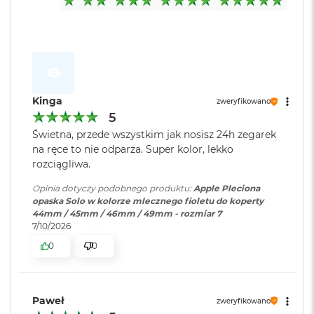
o
k
A
i
r
1
5
Kinga
zweryfikowano
W
5
e
Świetna, przede wszystkim jak nosisz 24h zegarek
d
na ręce to nie odparza. Super kolor, lekko
ł
u
rozciągliwa.
g
k
Opinia dotyczy podobnego produktu:
Apple Pleciona
o
opaska Solo w kolorze mlecznego fioletu do koperty
l
44mm / 45mm / 46mm / 49mm - rozmiar 7
o
7/10/2026
r
0
0
u
M
a
Paweł
zweryfikowano
c