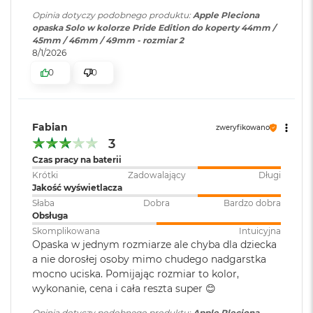
r
Opinia dotyczy podobnego produktu:
Apple Pleciona
G
opaska Solo w kolorze Pride Edition do koperty 44mm /
w
45mm / 46mm / 49mm - rozmiar 2
i
8/1/2026
e
z
0
0
d
n
a
s
Fabian
zweryfikowano
z
3
a
r
Czas pracy na baterii
o
Krótki
Zadowalający
Długi
ś
Jakość wyświetlacza
ć
Słaba
Dobra
Bardzo dobra
Obsługa
M
Skomplikowana
Intuicyjna
a
Opaska w jednym rozmiarze ale chyba dla dziecka
c
B
a nie dorosłej osoby mimo chudego nadgarstka
o
mocno uciska. Pomijając rozmiar to kolor,
o
wykonanie, cena i cała reszta super 😊
k
A
Opinia dotyczy podobnego produktu:
Apple Pleciona