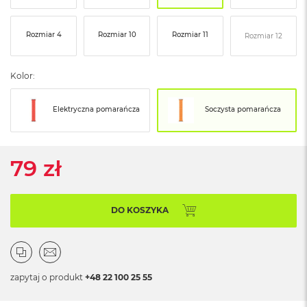
ó
ż
Rozmiar 4
Rozmiar 10
Rozmiar 11
Rozmiar 12
M
a
c
Kolor:
B
o
o
Elektryczna pomarańcza
Soczysta pomarańcza
k
N
e
o
79 zł
I
n
d
y
DO KOSZYKA
g
o
M
a
zapytaj o produkt
+48 22 100 25 55
c
B