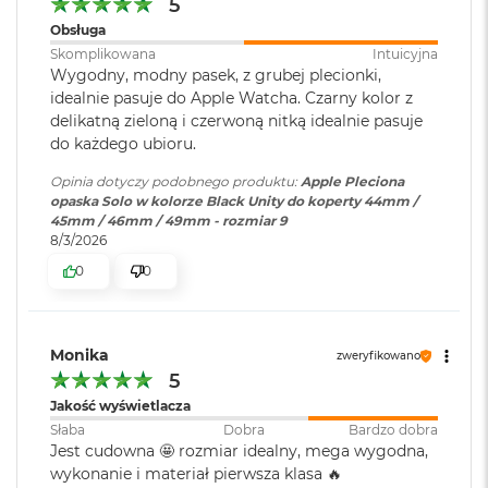
5
B
o
Obsługa
o
Skomplikowana
Intuicyjna
k
Wygodny, modny pasek, z grubej plecionki,
A
idealnie pasuje do Apple Watcha. Czarny kolor z
i
delikatną zieloną i czerwoną nitką idealnie pasuje
r
B
do każdego ubioru.
ł
ę
Opinia dotyczy podobnego produktu:
Apple Pleciona
k
opaska Solo w kolorze Black Unity do koperty 44mm /
i
45mm / 46mm / 49mm - rozmiar 9
t
8/3/2026
n
0
0
y
M
a
Monika
zweryfikowano
c
B
5
o
Jakość wyświetlacza
o
Słaba
Dobra
Bardzo dobra
k
Jest cudowna 🤩 rozmiar idealny, mega wygodna,
A
wykonanie i materiał pierwsza klasa 🔥
i