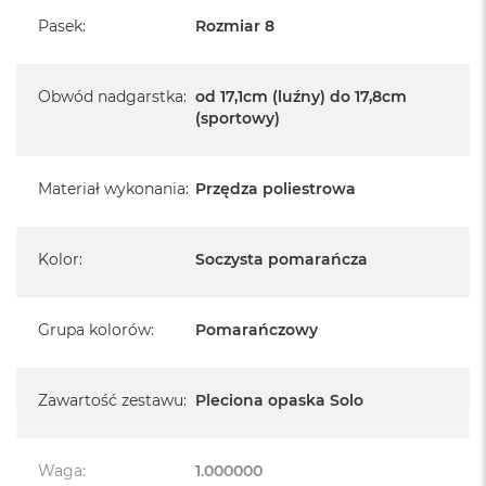
A
i
Pasek
:
Rozmiar 8
r
M
4
Obwód nadgarstka
:
od 17,1cm (luźny) do 17,8cm
(sportowy)
M
a
c
B
Materiał wykonania
:
Przędza poliestrowa
o
o
k
Kolor
:
Soczysta pomarańcza
A
i
r
M
Grupa kolorów
:
Pomarańczowy
3
M
a
Zawartość zestawu
:
Pleciona opaska Solo
c
B
o
Waga
:
1.000000
o