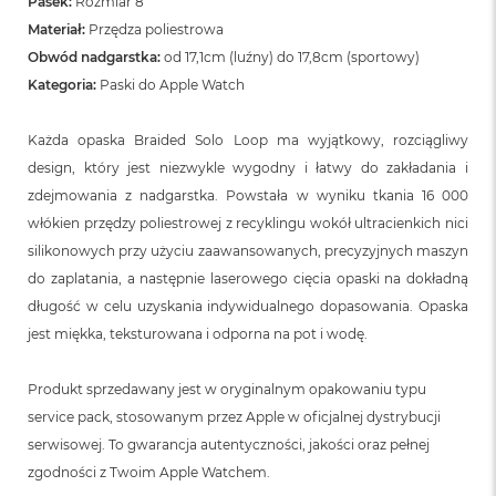
Pasek:
Rozmiar 8
n
o
Materiał:
Przędza poliestrowa
ś
Obwód nadgarstka:
od 17,1cm (luźny) do 17,8cm (sportowy)
c
Kategoria:
Paski do Apple Watch
i
d
y
Każda opaska Braided Solo Loop ma wyjątkowy, rozciągliwy
s
k
design, który jest niezwykle wygodny i łatwy do zakładania i
u
zdejmowania z nadgarstka. Powstała w wyniku tkania 16 000
włókien przędzy poliestrowej z recyklingu wokół ultracienkich nici
M
a
silikonowych przy użyciu zaawansowanych, precyzyjnych maszyn
c
do zaplatania, a następnie laserowego cięcia opaski na dokładną
B
długość w celu uzyskania indywidualnego dopasowania. Opaska
o
o
jest miękka, teksturowana i odporna na pot i wodę.
k
N
e
Produkt sprzedawany jest w oryginalnym opakowaniu typu
o
service pack, stosowanym przez Apple w oficjalnej dystrybucji
2
serwisowej. To gwarancja autentyczności, jakości oraz pełnej
5
6
zgodności z Twoim Apple Watchem.
G