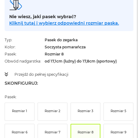
ż
ó
ł
Nie wiesz, jaki pasek wybrać?
t
Kliknij tutaj i wybierz odpowiedni rozmiar paska.
y
M
Typ
Pasek do zegarka
a
Kolor
Soczysta pomarańcza
c
B
Pasek
Rozmiar 8
o
Obwód nadgarstka
od 17,1cm (luźny) do 17,8cm (sportowy)
o
k
Przejdź do pełnej specyfikacji
N
e
SKONFIGURUJ:
o
S
Pasek:
u
b
t
Rozmiar 1
Rozmiar 2
Rozmiar 3
Rozmiar 5
e
l
n
y
Rozmiar 6
Rozmiar 7
Rozmiar 8
Rozmiar 9
R