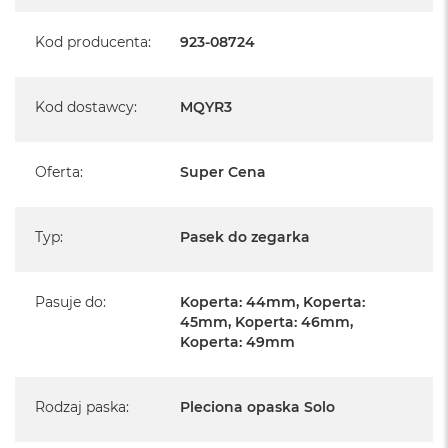
A
i
Kod producenta
:
923-08724
r
M
Kod dostawcy
:
MQYR3
a
c
B
o
Oferta
:
Super Cena
o
k
A
i
Typ
:
Pasek do zegarka
r
M
5
Pasuje do
:
Koperta: 44mm, Koperta:
45mm, Koperta: 46mm,
M
Koperta: 49mm
a
c
B
o
Rodzaj paska
:
Pleciona opaska Solo
o
k