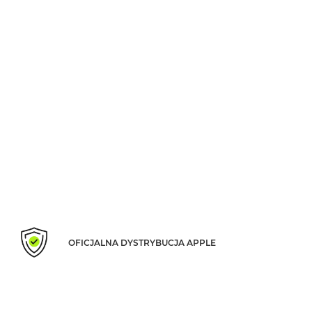
Według
koloru
MacBook
Air
Błękitny
MacBook
Air
Gwiezdna
szarość
MacBook
Air
Księżycowa
Poświata
MacBook
Air
OFICJALNA DYSTRYBUCJA APPLE
Północ
MacBook
Air
Srebrny