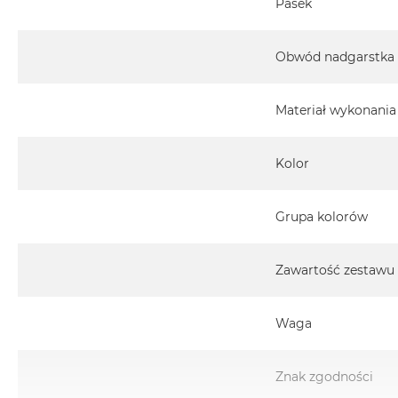
Pasek
MacBook
Pro
Gwiezdna
Obwód nadgarstka
szarość
MacBook
Materiał wykonania
Pro
Srebrny
Kolor
Według
pamięci
RAM
Grupa kolorów
MacBook
Pro
Zawartość zestawu
8GB
RAM
MacBook
Waga
Pro
16GB
Znak zgodności
RAM