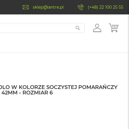
sklep@lantre.pl
(+48) 22 100 25 55
ZALOGUJ
MÓJ 
SIĘ
SOLO W KOLORZE SOCZYSTEJ POMARAŃCZY
 42MM - ROZMIAR 6