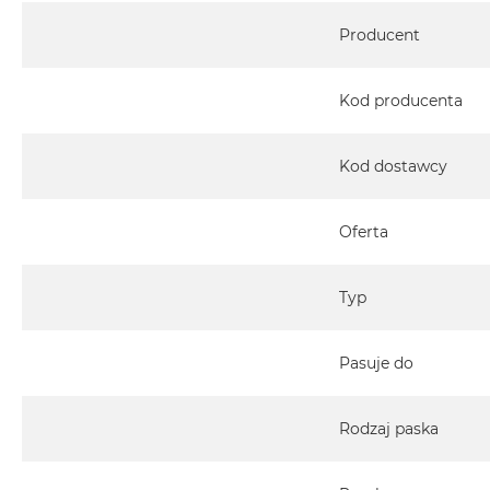
2TB
Specyfikacja
Producent
MacBook
Air
4TB
Kod producenta
MacBook
Pro
Kod dostawcy
MacBook
Pro
14
Oferta
MacBook
Pro
Typ
16
Według
Pasuje do
koloru
MacBook
Pro
Rodzaj paska
Gwiezdna
Czerń