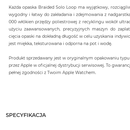
MacBook
Każda opaska Braided Solo Loop ma wyjątkowy, rozciągliwy
Air
wygodny i łatwy do zakładania i zdejmowania z nadgarstka
32GB
000 włókien przędzy poliestrowej z recyklingu wokół ultrac
RAM
użyciu zaawansowanych, precyzyjnych maszyn do zaplat
Według
cięcia opaski na dokładną długość w celu uzyskania indyw
pojemności
jest miękka, teksturowana i odporna na pot i wodę.
dysku
MacBook
Produkt sprzedawany jest w oryginalnym opakowaniu typu
Air
przez Apple w oficjalnej dystrybucji serwisowej. To gwarancj
256GB
pełnej zgodności z Twoim Apple Watchem.
MacBook
Air
512GB
MacBook
Air
1TB
SPECYFIKACJA
MacBook
Air