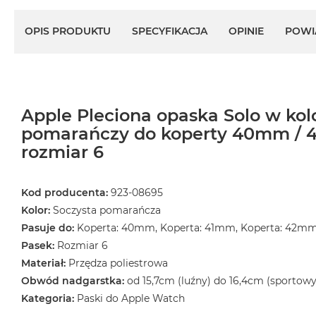
MacBook
OPIS PRODUKTU
SPECYFIKACJA
OPINIE
POWI
Air
Złoty
Według
pamięci
RAM
Apple Pleciona opaska Solo w kol
MacBook
pomarańczy do koperty 40mm / 
Air
rozmiar 6
8GB
RAM
MacBook
Kod producenta:
923-08695
Air
Kolor:
Soczysta pomarańcza
16GB
Pasuje do:
Koperta: 40mm, Koperta: 41mm, Koperta: 42m
RAM
Pasek:
Rozmiar 6
MacBook
Materiał:
Przędza poliestrowa
Air
Obwód nadgarstka:
od 15,7cm (luźny) do 16,4cm (sportowy
24GB
Kategoria:
Paski do Apple Watch
RAM