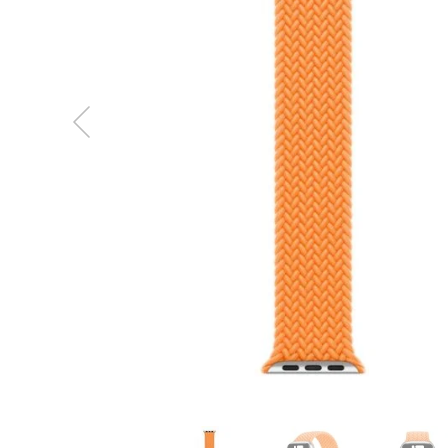
MacBook
Neo
Indygo
MacBook
Neo
Srebrny
Według
pojemności
dysku
MacBook
Neo
256GB
MacBook
Neo
512GB
MacBook
Air
MacBook