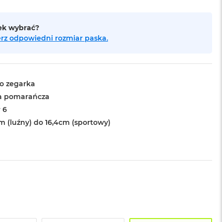
sek wybrać?
bierz odpowiedni rozmiar paska.
o zegarka
a pomarańcza
 6
cm (luźny) do 16,4cm (sportowy)