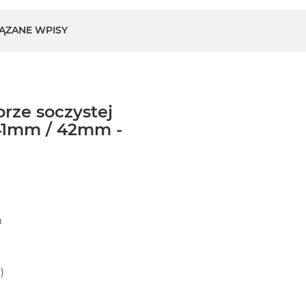
ĄZANE WPISY
orze soczystej
41mm / 42mm -
m
)