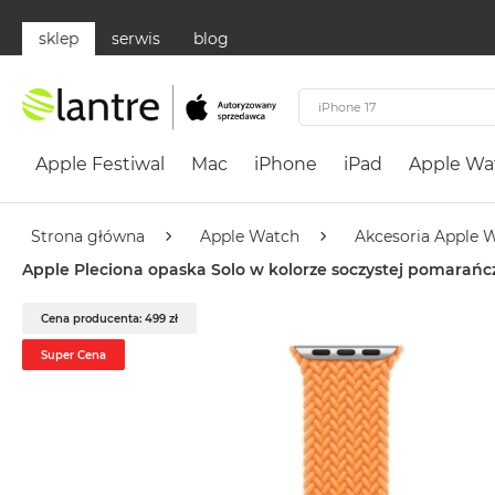
sklep
serwis
blog
Apple
Festiwal
Apple Festiwal
Mac
iPhone
iPad
Apple Wa
Mac
MacBook
Neo
Strona główna
Apple Watch
Akcesoria Apple 
Według
Apple Pleciona opaska Solo w kolorze soczystej pomarań
koloru
MacBook
Cena producenta: 499 zł
Neo
Super Cena
Cytrusowożółty
MacBook
Neo
Subtelny
Róż