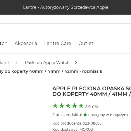
Lantre - Autoryzowany Sprzedawca Apple
tch
Akcesoria
Lantre Care
Outlet
Watch
Paski do Apple Watch
czy do koperty 40mm / 41mm / 42mm - rozmiar 6
APPLE PLECIONA OPASKA 
DO KOPERTY 40MM / 41MM /
5.0
(
172
)
Status produktu:
dostępny w magazynie
Kod producenta: 923-08695
Kod dostawcy: MQXU3