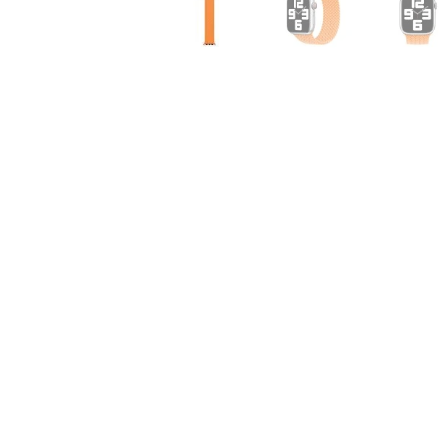
Air
M5
MacBook
Air
M4
MacBook
Air
M3
MacBook
Air
M2
MacBook
Air
13
MacBook
Air
15