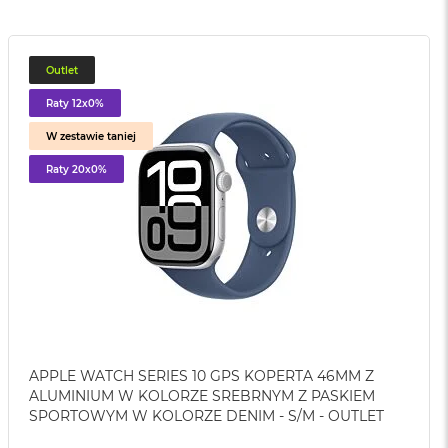
Outlet
Raty 12x0%
W zestawie taniej
Raty 20x0%
APPLE WATCH SERIES 10 GPS KOPERTA 46MM Z
ALUMINIUM W KOLORZE SREBRNYM Z PASKIEM
SPORTOWYM W KOLORZE DENIM - S/M - OUTLET