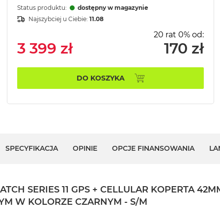
Status produktu:
dostępny w magazynie
Najszybciej u Ciebie:
11.08
20 rat 0% od:
3 399 zł
170 zł
DO KOSZYKA
SPECYFIKACJA
OPINIE
OPCJE FINANSOWANIA
LA
CH SERIES 11 GPS + CELLULAR KOPERTA 42M
YM W KOLORZE CZARNYM - S/M