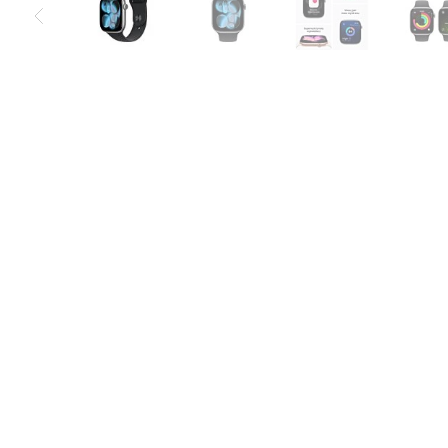
Air
M5
MacBook
Air
M4
MacBook
Air
M3
MacBook
Air
M2
MacBook
Air
13
MacBook
Air
15