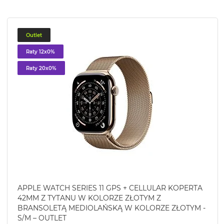
Outlet
Raty 12x0%
Raty 20x0%
APPLE WATCH SERIES 11 GPS + CELLULAR KOPERTA
42MM Z TYTANU W KOLORZE ZŁOTYM Z
BRANSOLETĄ MEDIOLAŃSKĄ W KOLORZE ZŁOTYM -
S/M – OUTLET