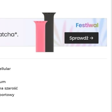
llular
ium
a szarość
portowy