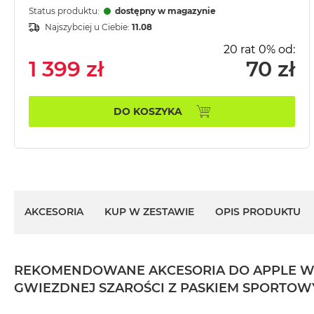
2TB
Status produktu:
dostępny w magazynie
Najszybciej u Ciebie:
11.08
MacBook
Air
20 rat 0% od:
4TB
1 399 zł
70 zł
MacBook
Pro
DO KOSZYKA
MacBook
Pro
14
MacBook
Pro
16
AKCESORIA
KUP W ZESTAWIE
OPIS PRODUKTU
Według
koloru
MacBook
REKOMENDOWANE AKCESORIA DO APPLE WAT
Pro
GWIEZDNEJ SZAROŚCI Z PASKIEM SPORTOW
Gwiezdna
Czerń