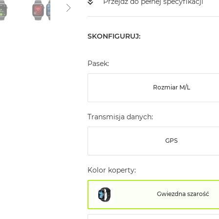
Przejdź do pełnej specyfikacji
SKONFIGURUJ:
Pasek:
Rozmiar M/L
Transmisja danych:
GPS
Kolor koperty:
Gwiezdna szarość