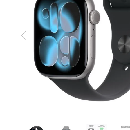
MacBook
Neo
Indygo
MacBook
Neo
Srebrny
Według
pojemności
dysku
MacBook
Neo
256GB
MacBook
Neo
512GB
MacBook
Air
MacBook