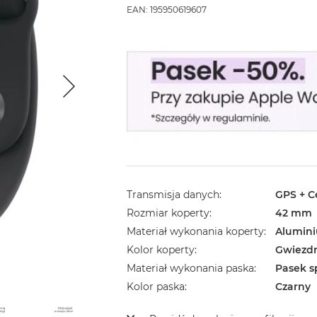
EAN: 195950619607
Transmisja danych
GPS + Ce
Rozmiar koperty
42 mm
Materiał wykonania koperty
Alumin
Kolor koperty
Gwiezdn
Materiał wykonania paska
Pasek s
Kolor paska
Czarny