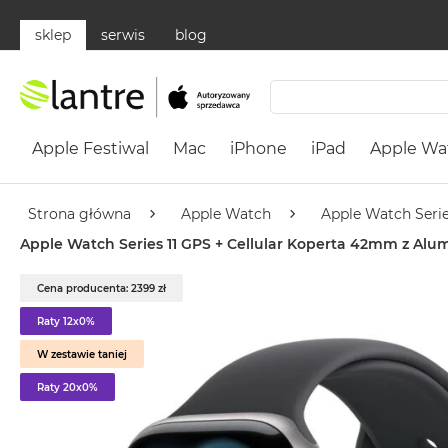
sklep
serwis
blog
Apple
Festiwal
Apple Festiwal
Mac
iPhone
iPad
Apple Wa
Mac
MacBook
Neo
Strona główna
Apple Watch
Apple Watch Serie
Według
Apple Watch Series 11 GPS + Cellular Koperta 42mm z Alu
koloru
MacBook
Cena producenta: 2399 zł
Neo
Raty 12x0%
Cytrusowożółty
W zestawie taniej
MacBook
Neo
Raty 20x0%
Subtelny
Róż