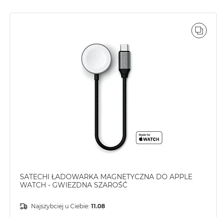
MacBook
Pro
Gwiezdna
POR
szarość
MacBook
Pro
Srebrny
Według
pamięci
RAM
MacBook
Pro
8GB
RAM
MacBook
SATECHI ŁADOWARKA MAGNETYCZNA DO APPLE
WATCH - GWIEZDNA SZAROŚĆ
Pro
16GB
Najszybciej u Ciebie:
11.08
RAM