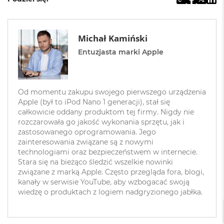
a
c
B
o
Michał Kamiński
o
k
Entuzjasta marki Apple
P
r
o
6
Od momentu zakupu swojego pierwszego urządzenia
4
Apple (był to iPod Nano 1 generacji), stał się
G
całkowicie oddany produktom tej firmy. Nigdy nie
B
R
rozczarowała go jakość wykonania sprzętu, jak i
A
zastosowanego oprogramowania. Jego
M
zainteresowania związane są z nowymi
technologiami oraz bezpieczeństwem w internecie.
M
Stara się na bieżąco śledzić wszelkie nowinki
a
związane z marką Apple. Często przegląda fora, blogi,
c
kanały w serwisie YouTube, aby wzbogacać swoją
B
wiedzę o produktach z logiem nadgryzionego jabłka.
o
o
k
P