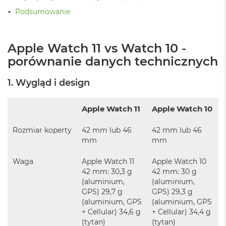
ż
Podsumowanie
ó
ł
t
y
Apple Watch 11 vs Watch 10 -
porównanie danych technicznych
M
a
c
1. Wygląd i design
B
o
o
Apple Watch 11
Apple Watch 10
k
N
Rozmiar koperty
42 mm lub 46
42 mm lub 46
e
mm
mm
o
S
u
Waga
Apple Watch 11
Apple Watch 10
b
42 mm: 30,3 g
42 mm: 30 g
t
(aluminium,
(aluminium,
e
GPS) 29,7 g
GPS) 29,3 g
l
(aluminium, GPS
(aluminium, GPS
n
+ Cellular) 34,6 g
+ Cellular) 34,4 g
y
(tytan)
(tytan)
R