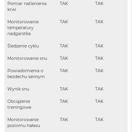
d
Pomiar natlenienia
TAK
TAK
ł
krwi
u
g
Monitorowanie
TAK
TAK
p
temperatury
a
nadgarstka
m
i
ę
Śledzenie cyklu
TAK
TAK
c
i
Monitorowanie snu
TAK
TAK
R
A
Powiadomienia o
TAK
TAK
M
bezdechu sennym
M
a
Wynik snu
TAK
TAK
c
B
Obciążenie
TAK
TAK
o
treningowe
o
k
A
Monitorowanie
TAK
TAK
i
poziomu hałasu
r