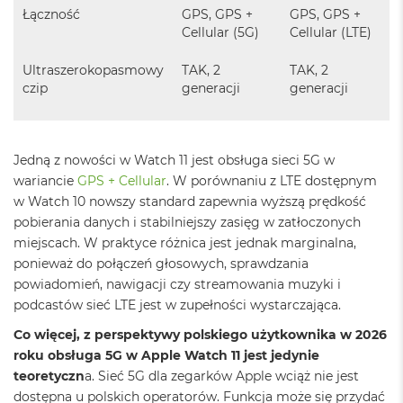
Łączność
GPS, GPS +
GPS, GPS +
M
a
Cellular (5G)
Cellular (LTE)
c
B
Ultraszerokopasmowy
TAK, 2
TAK, 2
o
czip
generacji
generacji
o
k
A
i
Jedną z nowości w Watch 11 jest obsługa sieci 5G w
r
2
wariancie
GPS + Cellular
. W porównaniu z LTE dostępnym
4
w Watch 10 nowszy standard zapewnia wyższą prędkość
G
pobierania danych i stabilniejszy zasięg w zatłoczonych
B
R
miejscach. W praktyce różnica jest jednak marginalna,
A
ponieważ do połączeń głosowych, sprawdzania
M
powiadomień, nawigacji czy streamowania muzyki i
podcastów sieć LTE jest w zupełności wystarczająca.
M
a
Co więcej, z perspektywy polskiego użytkownika w 2026
c
roku obsługa 5G w Apple Watch 11 jest jedynie
B
o
teoretyczn
a. Sieć 5G dla zegarków Apple wciąż nie jest
o
dostępna u polskich operatorów. Funkcja może się przydać