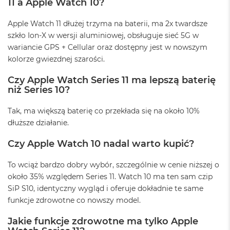
11 a Apple Watch 10?
n
a
s
Apple Watch 11 dłużej trzyma na baterii, ma 2x twardsze
z
szkło Ion-X w wersji aluminiowej, obsługuje sieć 5G w
a
wariancie GPS + Cellular oraz dostępny jest w nowszym
r
kolorze gwiezdnej szarości.
o
ś
ć
Czy Apple Watch Series 11 ma lepszą baterię
niż Series 10?
M
a
Tak, ma większą baterię co przekłada się na około 10%
c
dłuższe działanie.
B
o
Czy Apple Watch 10 nadal warto kupić?
o
k
P
To wciąż bardzo dobry wybór, szczególnie w cenie niższej o
r
około 35% względem Series 11. Watch 10 ma ten sam czip
o
SiP S10, identyczny wygląd i oferuje dokładnie te same
S
r
funkcje zdrowotne co nowszy model.
e
b
Jakie funkcje zdrowotne ma tylko Apple
r