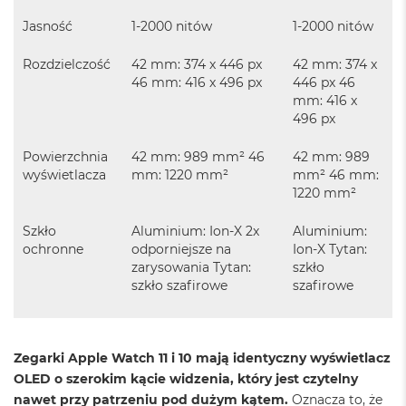
A
i
Jasność
1-2000 nitów
1-2000 nitów
r
M
Rozdzielczość
42 mm: 374 x 446 px
42 mm: 374 x
4
46 mm: 416 x 496 px
446 px 46
mm: 416 x
M
496 px
a
c
B
Powierzchnia
42 mm: 989 mm² 46
42 mm: 989
o
wyświetlacza
mm: 1220 mm²
mm² 46 mm:
o
1220 mm²
k
A
Szkło
Aluminium: Ion-X 2x
Aluminium:
i
ochronne
odporniejsze na
Ion-X Tytan:
r
M
zarysowania Tytan:
szkło
3
szkło szafirowe
szafirowe
M
a
c
Zegarki Apple Watch 11 i 10 mają identyczny wyświetlacz
B
OLED o szerokim kącie widzenia, który jest czytelny
o
o
nawet przy patrzeniu pod dużym kątem.
Oznacza to, że