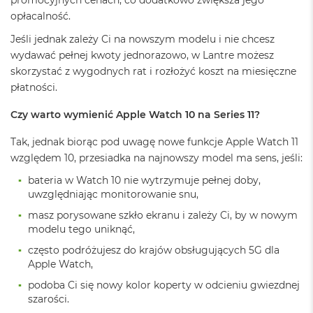
promocyjnych cenach, co dodatkowo zwiększa jego
ś
opłacalność.
c
i
Jeśli jednak zależy Ci na nowszym modelu i nie chcesz
d
wydawać pełnej kwoty jednorazowo, w Lantre możesz
y
s
skorzystać z wygodnych rat i rozłożyć koszt na miesięczne
k
płatności.
u
Czy warto wymienić Apple Watch 10 na Series 11?
M
a
Tak, jednak biorąc pod uwagę nowe funkcje Apple Watch 11
c
B
względem 10, przesiadka na najnowszy model ma sens, jeśli:
o
bateria w Watch 10 nie wytrzymuje pełnej doby,
o
uwzględniając monitorowanie snu,
k
A
masz porysowane szkło ekranu i zależy Ci, by w nowym
i
modelu tego uniknąć,
r
2
często podróżujesz do krajów obsługujących 5G dla
5
Apple Watch,
6
G
podoba Ci się nowy kolor koperty w odcieniu gwiezdnej
B
szarości.