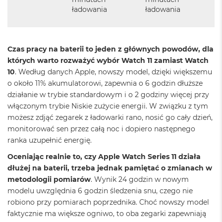
o
ładowania
ładowania
o
k
A
i
Czas pracy na baterii to jeden z głównych powodów, dla
r
których warto rozważyć wybór Watch 11 zamiast Watch
P
ó
10
. Według danych Apple, nowszy model, dzięki większemu
ł
o około 11% akumulatorowi, zapewnia o 6 godzin dłuższe
n
działanie w trybie standardowym i o 2 godziny więcej przy
o
c
włączonym trybie Niskie zużycie energii. W związku z tym
możesz zdjąć zegarek z ładowarki rano, nosić go cały dzień,
M
monitorować sen przez całą noc i dopiero następnego
a
ranka uzupełnić energię.
c
B
Oceniając realnie to, czy Apple Watch Series 11 działa
o
dłużej na baterii, trzeba jednak pamiętać o zmianach w
o
k
metodologii pomiarów
. Wynik 24 godzin w nowym
A
modelu uwzględnia 6 godzin śledzenia snu, czego nie
i
robiono przy pomiarach poprzednika. Choć nowszy model
r
faktycznie ma większe ogniwo, to oba zegarki zapewniają
S