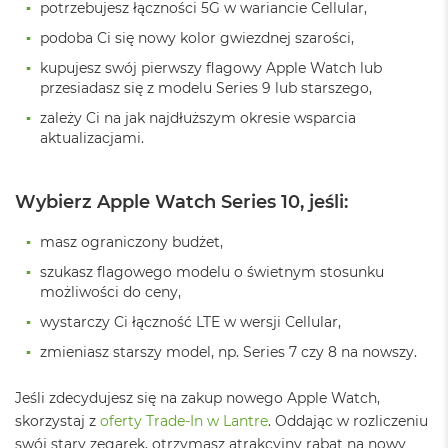
o
potrzebujesz łączności 5G w wariancie Cellular,
k
podoba Ci się nowy kolor gwiezdnej szarości,
A
i
kupujesz swój pierwszy flagowy Apple Watch lub
r
przesiadasz się z modelu Series 9 lub starszego,
4
T
zależy Ci na jak najdłuższym okresie wsparcia
B
aktualizacjami.
M
a
Wybierz Apple Watch Series 10, jeśli:
c
B
o
masz ograniczony budżet,
o
szukasz flagowego modelu o świetnym stosunku
k
możliwości do ceny,
P
r
wystarczy Ci łączność LTE w wersji Cellular,
o
zmieniasz starszy model, np. Series 7 czy 8 na nowszy.
M
a
Jeśli zdecydujesz się na zakup nowego Apple Watch,
c
skorzystaj z
oferty Trade-In w Lantre
. Oddając w rozliczeniu
B
o
swój stary zegarek, otrzymasz atrakcyjny rabat na nowy