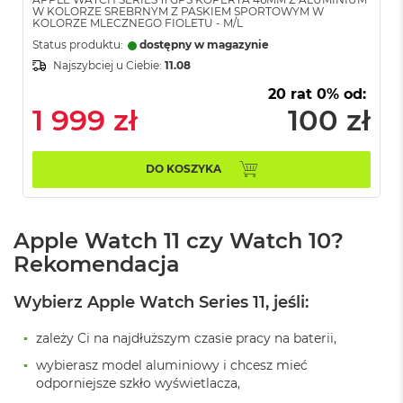
i
W KOLORZE SREBRNYM Z PASKIEM SPORTOWYM W
r
KOLORZE MLECZNEGO FIOLETU - M/L
1
Status produktu:
dostępny w magazynie
T
B
Najszybciej u Ciebie:
11.08
20 rat 0% od:
M
1 999 zł
100 zł
a
c
B
o
DO KOSZYKA
o
k
A
i
Apple Watch 11 czy Watch 10?
r
Rekomendacja
2
T
B
Wybierz Apple Watch Series 11, jeśli:
M
zależy Ci na najdłuższym czasie pracy na baterii,
a
c
wybierasz model aluminiowy i chcesz mieć
B
odporniejsze szkło wyświetlacza,
o