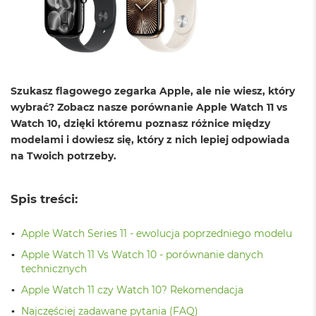
o
l
o
r
u
M
Szukasz flagowego zegarka Apple, ale nie wiesz, który
a
wybrać? Zobacz nasze porównanie Apple Watch 11 vs
c
B
Watch 10, dzięki któremu poznasz różnice między
o
modelami i dowiesz się, który z nich lepiej odpowiada
o
na Twoich potrzeby.
k
N
e
o
Spis treści:
C
y
Apple Watch Series 11 - ewolucja poprzedniego modelu
t
r
Apple Watch 11 Vs Watch 10 - porównanie danych
u
technicznych
s
o
Apple Watch 11 czy Watch 10? Rekomendacja
w
o
Najczęściej zadawane pytania (FAQ)