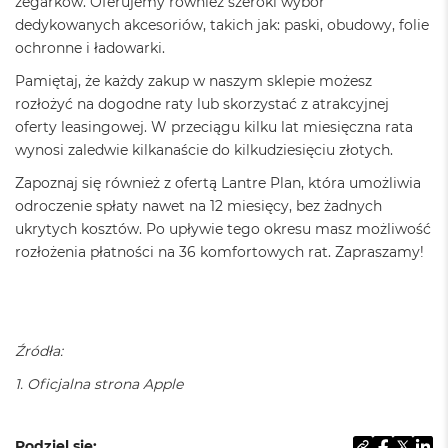
zegarków. Oferujemy również szeroki wybór
G
B
dedykowanych akcesoriów, takich jak: paski, obudowy, folie
R
ochronne i ładowarki.
A
M
Pamiętaj, że każdy zakup w naszym sklepie możesz
rozłożyć na dogodne raty lub skorzystać z atrakcyjnej
M
oferty leasingowej. W przeciągu kilku lat miesięczna rata
a
c
wynosi zaledwie kilkanaście do kilkudziesięciu złotych.
B
Zapoznaj się również z ofertą Lantre Plan, która umożliwia
o
o
odroczenie spłaty nawet na 12 miesięcy, bez żadnych
k
ukrytych kosztów. Po upływie tego okresu masz możliwość
P
rozłożenia płatności na 36 komfortowych rat. Zapraszamy!
r
o
3
2
G
B
Źródła:
R
A
1. Oficjalna strona Apple
M
M
Podziel się: