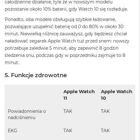
r
całodzienne działanie, tyle że w nowszym modelu
e
pozostanie około 10% baterii, gdy Watch 10 się rozładuje.
b
r
Ponadto, oba modele obsługują szybkie ładowanie,
n
pozwalające uzupełnić baterię od 0 do 80% w około 30
y
minut. Niewielką różnicę zauważysz, gdy będziesz chciał
M
naładować zegarek Apple Watch tuż przed snem: nowszy
a
potrzebuje zaledwie 5 minut, aby zapewnić 8 godzin
c
śledzenia snu, podczas gdy w poprzedniku zajmuje to 8
B
minut.
o
o
k
5. Funkcje zdrowotne
A
i
r
Apple Watch
Apple Watch
Z
11
10
ł
o
Powiadomienia o
TAK
TAK
t
nadciśnieniu
y
EKG
TAK
TAK
W
e