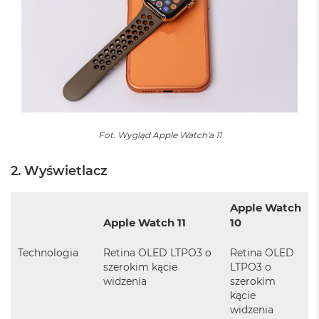
A
i
r
M
a
c
B
o
o
Fot. Wygląd Apple Watch'a 11
k
A
i
2. Wyświetlacz
r
M
5
Apple Watch
Apple Watch 11
10
M
a
Technologia
Retina OLED LTPO3 o
Retina OLED
c
szerokim kącie
LTPO3 o
B
widzenia
szerokim
o
kącie
o
k
widzenia