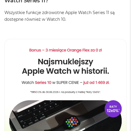
Watch Series 11?
n
y
Wszystkie funkcje zdrowotne Apple Watch Series 11 są
dostępne również w Watch 10.
W
e
d
ł
u
g
p
a
m
i
ę
c
i
R
A
M
M
a
c
B