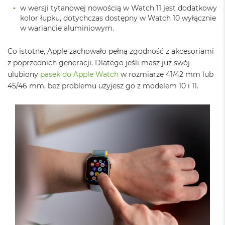
n
w wersji tytanowej nowością w Watch 11 jest dodatkowy
o
kolor łupku, dotychczas dostępny w Watch 10 wyłącznie
ś
w wariancie aluminiowym.
c
i
d
Co istotne, Apple zachowało pełną zgodność z akcesoriami
y
z poprzednich generacji. Dlatego jeśli masz już swój
s
ulubiony
pasek do Apple Watch
w rozmiarze 41/42 mm lub
k
u
45/46 mm, bez problemu użyjesz go z modelem 10 i 11.
M
a
c
B
o
o
k
N
e
o
2
5
6
G