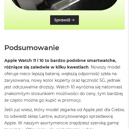
o
o
k
P
r
o
8
G
B
Podsumowanie
R
A
M
Apple Watch 11 i 10 to bardzo podobne smartwatche,
różniące się zaledwie w kilku kwestiach
. Nowszy model
M
a
oferuje nieco lepszą baterię, większą odporność szkła na
c
zarysowania, nowy kolor koperty oraz łączność 5G, jednak
B
jest odczuwalnie droższy. Watch 10 wyróżnia się natomiast
o
znakomitym stosunkiem możliwości do ceny, tym bardziej
o
k
że często można go kupić w promocji.
P
r
Jeśli już wiesz, który model zegarka od Apple jest dla Ciebie,
o
to odwiedź sklep Lantre, autoryzowanego sprzedawcę
1
Apple. W naszym asortymencie znajdziesz szeroką gamę
6