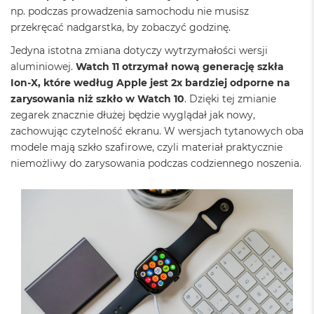
k
np. podczas prowadzenia samochodu nie musisz
A
przekręcać nadgarstka, by zobaczyć godzinę.
i
r
Jedyna istotna zmiana dotyczy wytrzymałości wersji
M
aluminiowej.
Watch 11 otrzymał nową generację szkła
2
Ion-X, które według Apple jest 2x bardziej odporne na
M
zarysowania niż szkło w Watch 10
. Dzięki tej zmianie
a
zegarek znacznie dłużej będzie wyglądał jak nowy,
c
zachowując czytelność ekranu. W wersjach tytanowych oba
B
o
modele mają szkło szafirowe, czyli materiał praktycznie
o
niemożliwy do zarysowania podczas codziennego noszenia.
k
A
i
r
1
3
M
a
c
B
o