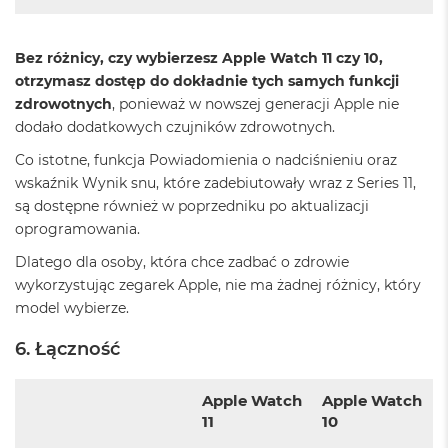
8
G
B
Bez różnicy, czy wybierzesz Apple Watch 11 czy 10,
R
otrzymasz dostęp do dokładnie tych samych funkcji
A
M
zdrowotnych
, ponieważ w nowszej generacji Apple nie
dodało dodatkowych czujników zdrowotnych.
M
a
Co istotne, funkcja Powiadomienia o nadciśnieniu oraz
c
wskaźnik Wynik snu, które zadebiutowały wraz z Series 11,
B
są dostępne również w poprzedniku po aktualizacji
o
oprogramowania.
o
k
Dlatego dla osoby, która chce zadbać o zdrowie
A
i
wykorzystując zegarek Apple, nie ma żadnej różnicy, który
r
model wybierze.
1
6
6. Łączność
G
B
R
Apple Watch
Apple Watch
A
11
10
M