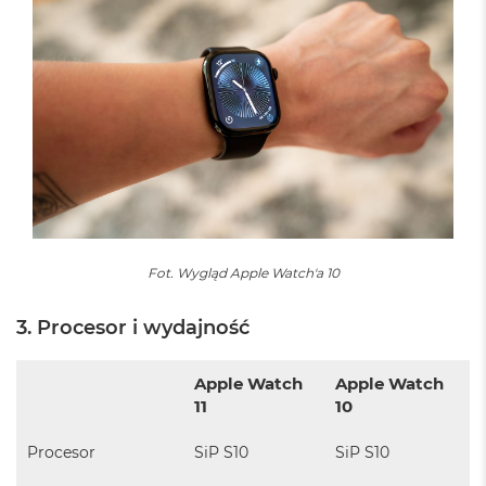
B
o
o
k
A
i
r
B
ł
ę
k
i
t
n
Fot. Wygląd Apple Watch'a 10
y
M
3. Procesor i wydajność
a
c
B
Apple Watch
Apple Watch
o
11
10
o
k
Procesor
SiP S10
SiP S10
A
i