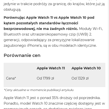
k
jedynie w trakcie podróży za granicę, do krajów, które już ją
A
obsługują.
i
r
Porównując Apple Watch 11 vs Apple Watch 10 pod
3
2
kątem pozostałych standardów łączności
G
bezprzewodowej, nie ma żadnych różnic.
Moduły Wi-Fi,
B
Bluetooth oraz ultraszerokopasmowy czip (UWB) 2.
R
generacji, odpowiadający za precyzyjne lokalizowanie
A
M
zagubionego iPhone'a, są w obu modelach identyczne.
W
Porównanie cen
e
d
ł
Apple Watch 11
Apple Watch 10
u
g
Cena*
Od 1799 zł
Od 1329 zł
p
o
j
*Ceny aktualne w momencie publikacji artykułu
e
m
Apple Watch 11 jest o ponad 35% droższy od poprzednika.
n
Ponadto, model Watch 10 znacznie częściej dostępny jest w
o