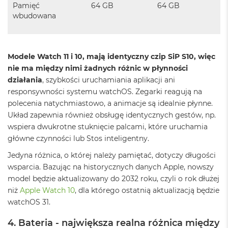
r
Pamięć
64 GB
64 GB
G
wbudowana
w
i
e
z
Modele Watch 11 i 10, mają identyczny czip SiP S10, więc
d
n
nie ma między nimi żadnych różnic w płynności
a
działania
, szybkości uruchamiania aplikacji ani
s
responsywności systemu watchOS. Zegarki reagują na
z
polecenia natychmiastowo, a animacje są idealnie płynne.
a
r
Układ zapewnia również obsługę identycznych gestów, np.
o
wspiera dwukrotne stuknięcie palcami, które uruchamia
ś
główne czynności lub Stos inteligentny.
ć
Jedyna różnica, o której należy pamiętać, dotyczy długości
M
wsparcia. Bazując na historycznych danych Apple, nowszy
a
model będzie aktualizowany do 2032 roku, czyli o rok dłużej
c
B
niż
Apple Watch 10
, dla którego ostatnią aktualizacją będzie
o
watchOS 31.
o
k
4. Bateria - największa realna różnica między
A