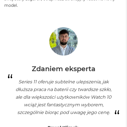
o
model.
k
P
r
o
1
4
M
a
c
B
o
Zdaniem eksperta
o
k
P
Series 11 oferuje subtelne ulepszenia, jak
r
dłuższa praca na baterii czy twardsze szkło,
o
1
ale dla większości użytkowników Watch 10
6
wciąż jest fantastycznym wyborem,
W
szczególnie biorąc pod uwagę jego cenę.
e
d