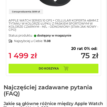
d
n
a
Cena producenta: 3099 zł
C
z
APPLE WATCH SERIES 10 GPS + CELLULAR KOPERTA 46MM Z
e
TYTANU W KOLORZE ŁUPKU Z PASKIEM SPORTOWYM W
r
KOLORZE CZARNYM - M/L - ODNOWIONY (STAN JAK NOWY -
CPO)
ń
Status produktu:
dostępny w magazynie
M
Najszybciej u Ciebie:
11.08
a
20 rat 0% od:
c
1 499 zł
75 zł
B
o
o
k
DO KOSZYKA
P
r
o
G
Najczęściej zadawane pytania
w
i
(FAQ)
e
z
Jakie są główne różnice między Apple Watch
d