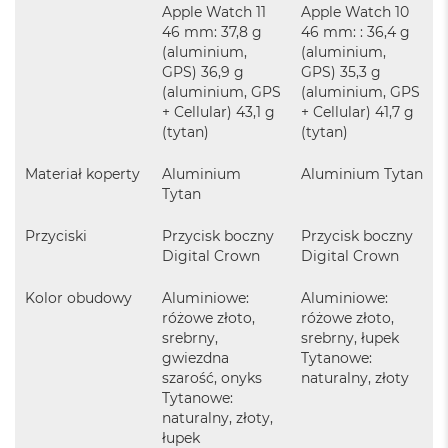
Apple Watch 11
Apple Watch 10
ó
46 mm: 37,8 g
46 mm: : 36,4 g
ż
(aluminium,
(aluminium,
M
GPS) 36,9 g
GPS) 35,3 g
a
(aluminium, GPS
(aluminium, GPS
c
+ Cellular) 43,1 g
+ Cellular) 41,7 g
B
(tytan)
(tytan)
o
o
Materiał koperty
Aluminium
Aluminium Tytan
k
Tytan
N
e
o
Przyciski
Przycisk boczny
Przycisk boczny
I
Digital Crown
Digital Crown
n
d
Kolor obudowy
Aluminiowe:
Aluminiowe:
y
różowe złoto,
różowe złoto,
g
srebrny,
srebrny, łupek
o
gwiezdna
Tytanowe:
szarość, onyks
naturalny, złoty
M
a
Tytanowe:
c
naturalny, złoty,
B
łupek