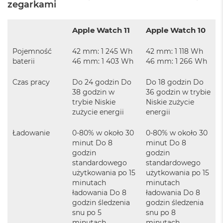
zegarkami
i
r
K
Apple Watch 11
Apple Watch 10
s
i
ę
Pojemność
42 mm: 1 245 Wh
42 mm: 1 118 Wh
ż
baterii
46 mm: 1 403 Wh
46 mm: 1 266 Wh
y
c
Czas pracy
Do 24 godzin Do
Do 18 godzin Do
o
38 godzin w
36 godzin w trybie
w
trybie Niskie
Niskie zużycie
a
zużycie energii
energii
P
o
ś
Ładowanie
0-80% w około 30
0-80% w około 30
w
minut Do 8
minut Do 8
i
godzin
godzin
a
standardowego
standardowego
t
użytkowania po 15
użytkowania po 15
a
minutach
minutach
ładowania Do 8
ładowania Do 8
M
godzin śledzenia
godzin śledzenia
a
snu po 5
snu po 8
c
B
minutach
minutach