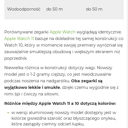
o
o
Wodoodporność
do 50 m
do 50 m
k
N
e
o
S
Porównywane zegarki
Apple Watch
wyglądają identycznie.
r
Apple Watch 11
bazuje na dokładnie tej samej konstrukcji co
e
Watch 10, który w momencie swojej premiery wyróżniał się
b
zauważalnie smuklejszą obudową i większym ekranem niż
r
n
poprzednik.
y
Niewielka różnica w konstrukcji dotyczy wagi. Nowszy
W
model jest o 1-2 gramy cięższy, co jest nieodczuwalne
e
podczas noszenia na nadgarstku.
Oba zegarki są
d
wyjątkowo lekkie i smukłe
, dzięki czemu wygodnie się z
ł
u
nimi śpi i ćwiczy na siłowni.
g
Różnice między Apple Watch 11 a 10 dotyczą kolorów:
p
o
w wersji aluminiowej nowszy model dostępny jest w
j
kolorze gwiezdna szarość oraz błyszczącego onyksu,
e
które zastąpiły ciemny odcień łupku,
m