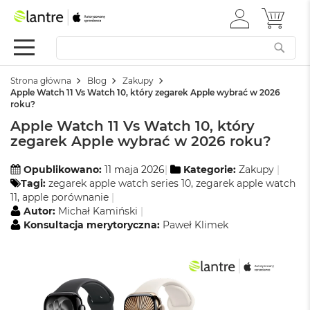
ZALOGUJ
MÓJ 
Apple
SIĘ
Festiwal
Mac
Strona główna
Blog
Zakupy
M
Apple Watch 11 Vs Watch 10, który zegarek Apple wybrać w 2026
a
roku?
c
Apple Watch 11 Vs Watch 10, który
B
o
zegarek Apple wybrać w 2026 roku?
o
k
Opublikowano:
11 maja 2026
Kategorie:
Zakupy
N
Tagi:
zegarek apple watch series 10
,
zegarek apple watch
e
11
,
apple porównanie
o
Autor:
Michał Kamiński
Konsultacja merytoryczna:
Paweł Klimek
W
e
d
ł
u
g
k