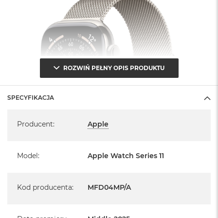
i
r
K
s
i
ę
ż
y
ROZWIŃ PEŁNY OPIS PRODUKTU
c
o
w
SPECYFIKACJA
a
P
Specyfikacja
o
Producent
:
Apple
ś
w
i
a
Model
:
Apple Watch Series 11
t
a
Kod producenta
:
MFD04MP/A
M
Informacje o produkcie:
a
c
B