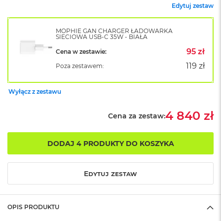
Edytuj zestaw
o
k
A
MOPHIE GAN CHARGER ŁADOWARKA
i
SIECIOWA USB-C 35W - BIAŁA
r
95 zł
1
Cena w zestawie:
5
119 zł
Poza zestawem:
W
e
Wyłącz z zestawu
d
ł
4 840 zł
u
Cena za zestaw:
g
k
o
DODAJ 4 PRODUKTY DO KOSZYKA
l
o
r
Edytuj zestaw
u
M
a
OPIS PRODUKTU
c