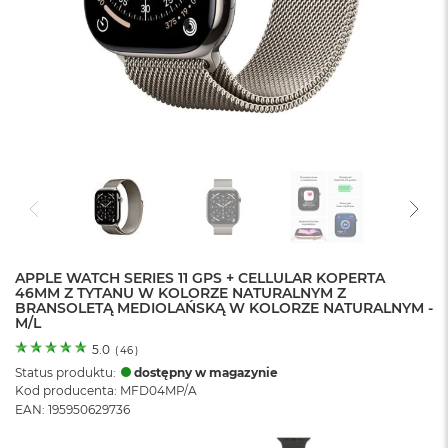
o
l
o
r
u
M
a
c
B
o
o
k
N
e
APPLE WATCH SERIES 11 GPS + CELLULAR KOPERTA
o
46MM Z TYTANU W KOLORZE NATURALNYM Z
C
BRANSOLETĄ MEDIOLAŃSKĄ W KOLORZE NATURALNYM -
y
M/L
t
r
5.0
(
46
)
u
Status produktu:
dostępny w magazynie
s
Kod producenta: MFD04MP/A
o
EAN: 195950629736
w
o