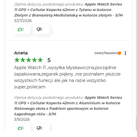
o
Opinia dotyczy podobnego produktu:
Apple Watch Series
k
11 GPS + Cellular Koperta 42mm z Tytanu w kolorze
P
Złotym z Bransoletą Mediolańską w kolorze złotym - S/M
r
3/27/2026
o
0
0
1
4
M
Aneta
a
zweryfikowano
c
5
B
Apple Watch 11 ,wysyłka błyskawiczna,porządnie
o
zapakowana,zegarek piękny ,nie poznałam jeszcze
o
wszystkich funkcji ale jak na razie wszystko
k
P
super,polecam
r
o
Opinia dotyczy podobnego produktu:
Apple Watch Series
1
11 GPS + Cellular Koperta 42mm z Aluminium w kolorze
6
Różowego złota z Paskiem sportowym w kolorze
Łagodnego różu - S/M
3/9/2026
W
e
0
0
d