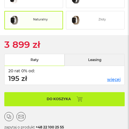
o
o
k
N
Naturalny
Złoty
e
o
S
r
3 899 zł
e
b
r
n
Raty
Leasing
y
20 rat 0% od:
W
195 zł
e
więcej
d
ł
u
DO KOSZYKA
g
p
o
j
e
m
zapytaj o produkt
+48 22 100 25 55