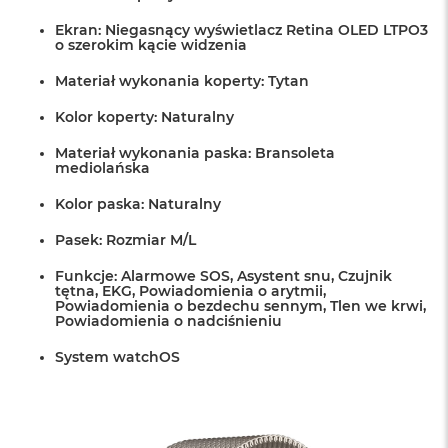
r
G
Ekran: Niegasnący wyświetlacz Retina OLED LTPO3
w
o szerokim kącie widzenia
i
e
Materiał wykonania koperty: Tytan
z
d
Kolor koperty: Naturalny
n
a
Materiał wykonania paska: Bransoleta
mediolańska
s
z
Kolor paska: Naturalny
a
r
Pasek: Rozmiar M/L
o
ś
Funkcje: Alarmowe SOS, Asystent snu, Czujnik
ć
tętna, EKG, Powiadomienia o arytmii,
Powiadomienia o bezdechu sennym, Tlen we krwi,
M
Powiadomienia o nadciśnieniu
a
c
System watchOS
B
o
o
k
A