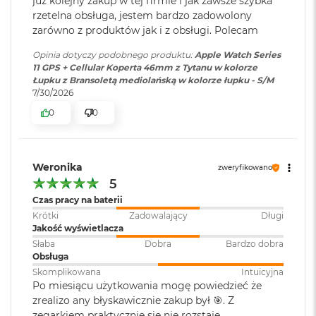
już kolejny zakup w tej firmie i jak zawsze szybka
udziałem, podejmie próbę automatycznego połączenia ze
8
rzetelna obsługa, jestem bardzo zadowolony
G
11
służbami ratunkowymi i powiadomi kontakty alarmowe
.
zarówno z produktów jak i z obsługi. Polecam
Bateria
:
Litowo-jonowa
B
Funkcja Daj znać automatycznie poinformuje bliską osobę,
R
Opinia dotyczy podobnego produktu:
Apple Watch Series
A
gdy dotrzesz na miejsce
11 GPS + Cellular Koperta 46mm z Tytanu w kolorze
M
Zawartość zestawu
:
Apple Watch Series 11, Przewód
Łupku z Bransoletą mediolańską w kolorze łupku - S/M
ZAWSZE W ZASIĘGU I W KONTAKCIE
– Z planem taryfowym
USB‑C do szybkiego ładowania
7/30/2026
M
sieci komórkowej możesz wysłać SMS‑a, zadzwonić i pobrać
Apple Watch podłączany
a
0
0
magnetycznie (1 m), Bransoleta
muzykę lub podcasty, nawet gdy Twojego iPhone’a nie ma w
c
mediolańska
B
12
pobliżu
.
o
o
Weronika
zweryfikowano
k
Szerokość
:
3.9 cm
5
A
i
Czas pracy na baterii
r
Krótki
Zadowalający
Długi
Grubość
:
0.97 cm
1
Jakość wyświetlacza
6
Słaba
Dobra
Bardzo dobra
G
Dane techniczne
Obsługa
B
Kompletne dane techniczne są dostępne na stronie
Wysokość
:
4.6 cm
Skomplikowana
Intuicyjna
R
Po miesiącu użytkowania mogę powiedzieć że
apple.com/watch/compare.
A
zrealizo any błyskawicznie zakup był 🎯. Z
M
Informacje prawne
zegarkiem praktycznie się nie rozstaję.