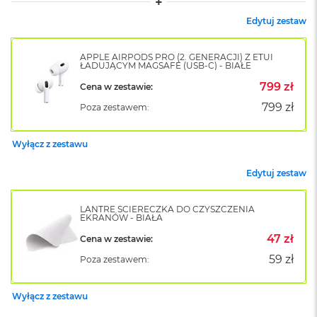
k
A
Edytuj zestaw
i
r
M
APPLE AIRPODS PRO (2. GENERACJI) Z ETUI
ŁADUJĄCYM MAGSAFE (USB-C) - BIAŁE
2
799 zł
Cena w zestawie:
M
799 zł
Poza zestawem:
a
c
B
Wyłącz z zestawu
o
o
Edytuj zestaw
k
A
i
LANTRE ŚCIERECZKA DO CZYSZCZENIA
r
EKRANÓW - BIAŁA
1
3
47 zł
Cena w zestawie:
59 zł
Poza zestawem:
M
a
c
Wyłącz z zestawu
B
o