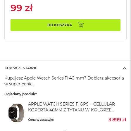
A
99 zł
i
r
M
4
DO KOSZYKA
M
a
c
B
o
o
k
KUP W ZESTAWIE
A
i
Kupujesz Apple Watch Series 11 46 mm? Dobierz akcesoria
r
w super cenie.
M
3
Oglądany produkt
M
APPLE WATCH SERIES 11 GPS + CELLULAR
a
KOPERTA 46MM Z TYTANU W KOLORZE
c
NATURALNYM Z BRANSOLETĄ MEDIOLAŃSKĄ
B
3 899 zł
Cena w zestawie:
W KOLORZE NATURALNYM - M/L
o
o