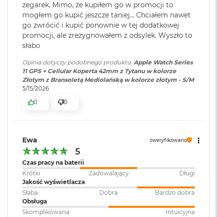
zegarek. Mimo, że kupiłem go w promocji to
M
12
Do korzystania z sieci komórkowej wymagany jest plan taryfowy.
mogłem go kupić jeszcze taniej… Chciałem nawet
a
Szczegółowe informacje można uzyskać od operatora. Nawiązanie
c
go zwrócić i kupić ponownie w tej dodatkowej
połączenia zależy od dostępności sieci. Informacje dotyczące
B
promocji, ale zrezygnowałem z odsylek. Wyszło to
o
współpracujących operatorów i dostępności usługi można znaleźć na
słabo
o
stronie www.apple.com/watch/cellular. Dodatkowe instrukcje
k
Opinia dotyczy podobnego produktu:
Apple Watch Series
A
dotyczące konfigurowania można znaleźć na stronie
11 GPS + Cellular Koperta 42mm z Tytanu w kolorze
i
Złotym z Bransoletą Mediolańską w kolorze złotym - S/M
support.apple.com/HT207578.
r
5/15/2026
5
0
0
1
2
G
B
Ewa
zweryfikowano
M
5
a
Czas pracy na baterii
c
B
Krótki
Zadowalający
Długi
o
Jakość wyświetlacza
o
Słaba
Dobra
Bardzo dobra
k
Obsługa
A
Skomplikowana
Intuicyjna