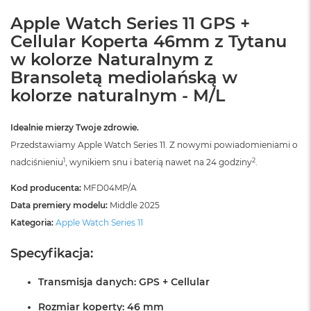
B
o
Apple Watch Series 11 GPS +
o
Cellular Koperta 46mm z Tytanu
k
A
w kolorze Naturalnym z
i
Bransoletą mediolańską w
r
B
kolorze naturalnym - M/L
ł
ę
k
Idealnie mierzy Twoje zdrowie.
i
Przedstawiamy Apple Watch Series 11. Z nowymi powiadomieniami o
t
1
2
nadciśnieniu
, wynikiem snu i baterią nawet na 24 godziny
.
n
y
Kod producenta:
MFD04MP/A
M
Data premiery modelu:
Middle 2025
a
Kategoria:
Apple Watch Series 11
c
B
Specyfikacja:
o
o
k
Transmisja danych: GPS + Cellular
A
i
Rozmiar koperty: 46 mm