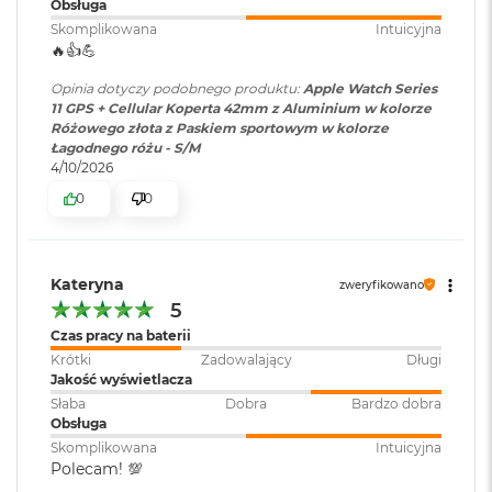
o
Obsługa
k
Skomplikowana
Intuicyjna
A
🔥👍️💪
i
r
Opinia dotyczy podobnego produktu:
Apple Watch Series
4
11 GPS + Cellular Koperta 42mm z Aluminium w kolorze
T
Różowego złota z Paskiem sportowym w kolorze
B
Łagodnego różu - S/M
4/10/2026
M
0
0
a
c
B
o
Kateryna
o
zweryfikowano
k
5
P
Czas pracy na baterii
r
Krótki
Zadowalający
Długi
o
Jakość wyświetlacza
Słaba
Dobra
Bardzo dobra
M
Obsługa
a
c
Skomplikowana
Intuicyjna
B
Polecam! 💯
o