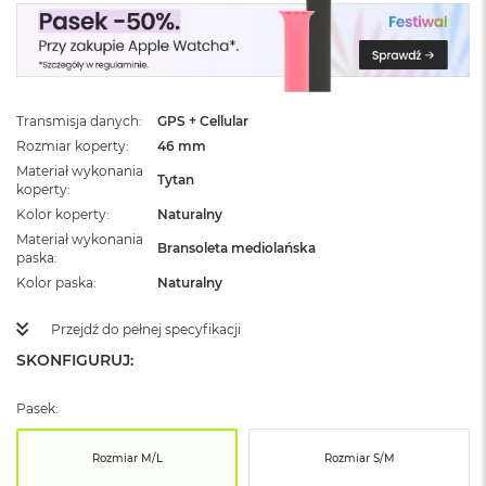
ż
ó
ł
t
y
Transmisja danych
GPS + Cellular
M
Rozmiar koperty
46 mm
a
c
Materiał wykonania
Tytan
B
koperty
o
Kolor koperty
Naturalny
o
Materiał wykonania
k
Bransoleta mediolańska
paska
N
Kolor paska
Naturalny
e
o
S
Przejdź do pełnej specyfikacji
u
SKONFIGURUJ:
b
t
e
Pasek:
l
n
Rozmiar M/L
Rozmiar S/M
y
R