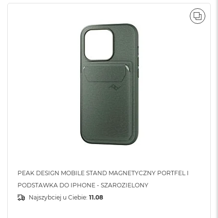
A
i
POR
r
M
a
c
B
o
o
k
A
i
r
M
5
M
a
PEAK DESIGN MOBILE STAND MAGNETYCZNY PORTFEL I
c
B
PODSTAWKA DO IPHONE - SZAROZIELONY
o
Najszybciej u Ciebie:
11.08
o
k