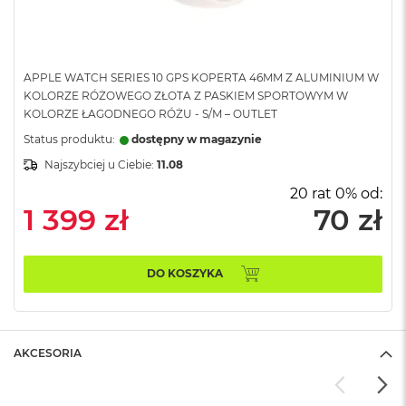
B
M
a
c
APPLE WATCH SERIES 10 GPS KOPERTA 46MM Z ALUMINIUM W
B
KOLORZE RÓŻOWEGO ZŁOTA Z PASKIEM SPORTOWYM W
o
KOLORZE ŁAGODNEGO RÓŻU - S/M – OUTLET
o
Status produktu:
dostępny w magazynie
k
N
Najszybciej u Ciebie:
11.08
e
o
20 rat 0% od:
5
1 399 zł
70 zł
1
2
G
B
DO KOSZYKA
M
a
c
AKCESORIA
B
o
o
k