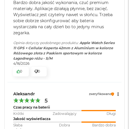
i
Bardzo dobra jakość wykonania, czuć premium
r
materiały. Aplikacje działają płynnie, bez zacięć.
1
Wyświetlacz jest czytelny nawet w słońcu. Trzeba
T
sobie dobrze skonfigurować aby bateria
B
wystarczała na cały dzień bo to jedyny minus
M
zegarka.
a
c
Opinia dotyczy podobnego produktu:
Apple Watch Series
B
11 GPS + Cellular Koperta 42mm z Aluminium w kolorze
o
Różowego złota z Paskiem sportowym w kolorze
o
Łagodnego różu - S/M
k
4/16/2026
A
0
0
i
r
2
T
B
Aleksandr
zweryfikowano
5
M
Czas pracy na baterii
a
Krótki
Zadowalający
Długi
c
Jakość wyświetlacza
B
o
Słaba
Dobra
Bardzo dobra