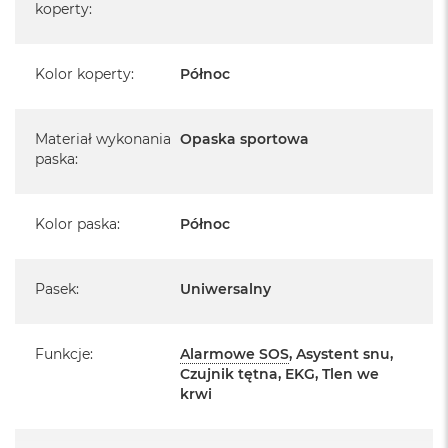
koperty
Przewód USB-C do szybkiego ładowania podłączany
:
k
magnetycznie
A
Dokumentacja
i
r
Kolor koperty
:
Północ
M
2
M
Materiał wykonania
Opaska sportowa
a
paska
:
c
B
o
Kolor paska
:
Północ
o
k
A
i
Pasek
:
Uniwersalny
r
1
3
Funkcje
:
Alarmowe SOS
, Asystent snu,
Czujnik tętna, EKG, Tlen we
M
a
krwi
c
B
o