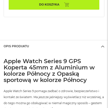
n
DO KOSZYKA
o
ś
c
i
d
y
s
k
u
OPIS PRODUKTU
M
a
c
Apple Watch Series 9 GPS
B
Koperta 45mm z Aluminium w
o
o
kolorze Północy z Opaską
k
sportową w kolorze Północy
N
e
o
Apple Watch Series 9 pomaga zadbać o zdrowie, bezpieczeństwo i
2
kontakt ze światem. Ma jeszcze jaśniejszy wyświetlacz niż wcześniej, a
5
6
do tego można go obsługiwać w niemal magiczny sposób – gestem
G