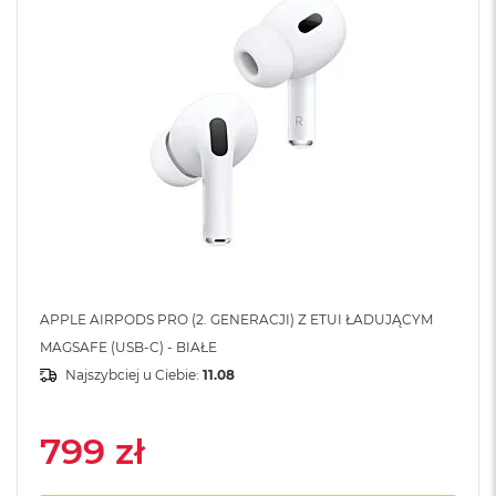
o
o
k
N
e
o
S
r
e
b
r
n
y
W
e
APPLE AIRPODS PRO (2. GENERACJI) Z ETUI ŁADUJĄCYM
d
ł
MAGSAFE (USB-C) - BIAŁE
u
Najszybciej u Ciebie:
11.08
g
p
o
799 zł
j
e
m