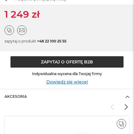
ó
ż
1 249 zł
M
a
c
B
zapytaj o produkt
+48 22 100 25 55
o
o
k
N
ZAPYTAJ O OFERTĘ B2B
e
o
Indywidualna wycena dla Twojej firmy
I
n
Dowiedz się więcej
d
y
g
AKCESORIA
o
M
a
c
POR
B