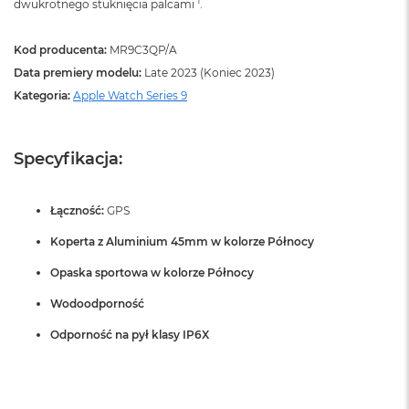
1
dwukrotnego stuknięcia palcami
.
B
M
Kod producenta:
MR9C3QP/A
a
Data premiery modelu:
Late 2023 (Koniec 2023)
c
B
Kategoria:
Apple Watch Series 9
o
o
k
Specyfikacja:
N
e
o
5
Łączność:
GPS
1
2
Koperta z Aluminium 45mm w kolorze Północy
G
Opaska sportowa w kolorze Północy
B
Wodoodporność
M
a
Odporność na pył klasy IP6X
c
B
o
o
k