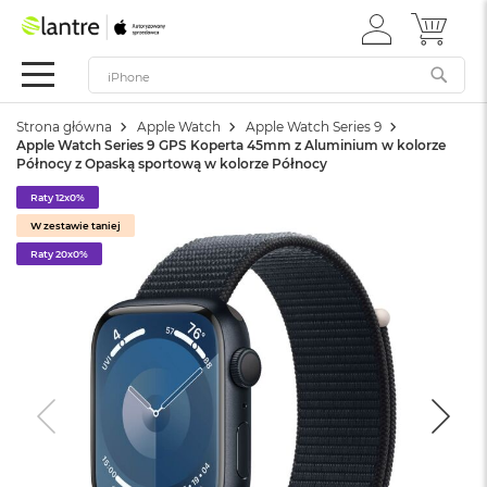
ZALOGUJ
MÓJ 
Apple
SIĘ
Festiwal
Mac
Strona główna
Apple Watch
Apple Watch Series 9
M
Apple Watch Series 9 GPS Koperta 45mm z Aluminium w kolorze
a
Północy z Opaską sportową w kolorze Północy
c
B
Raty 12x0%
o
W zestawie taniej
o
k
Raty 20x0%
N
e
o
W
e
d
ł
u
g
k