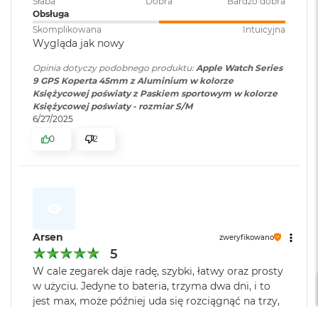
Słaba
Dobra
Bardzo dobra
i
Obsługa
r
Skomplikowana
Intuicyjna
K
Wygląda jak nowy
s
i
Opinia dotyczy podobnego produktu:
Apple Watch Series
ę
9 GPS Koperta 45mm z Aluminium w kolorze
ż
Księżycowej poświaty z Paskiem sportowym w kolorze
y
Księżycowej poświaty - rozmiar S/M
c
6/27/2025
o
w
0
2
a
P
o
ś
w
i
a
Arsen
t
zweryfikowano
a
5
W cale zegarek daje radę, szybki, łatwy oraz prosty
M
w użyciu. Jedyne to bateria, trzyma dwa dni, i to
a
jest max, może później uda się rozciągnąć na trzy,
c
zobaczymy, ale sprzęt polecam!
B