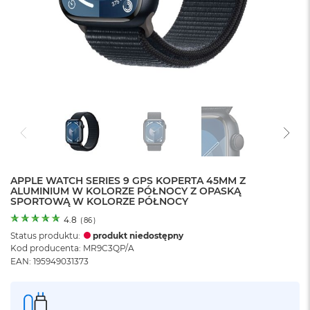
o
l
o
r
u
M
a
c
B
o
o
k
N
e
APPLE WATCH SERIES 9 GPS KOPERTA 45MM Z
ALUMINIUM W KOLORZE PÓŁNOCY Z OPASKĄ
o
SPORTOWĄ W KOLORZE PÓŁNOCY
C
y
4.8
(
86
)
t
Status produktu:
produkt niedostępny
r
Kod producenta: MR9C3QP/A
u
EAN: 195949031373
s
o
w
o