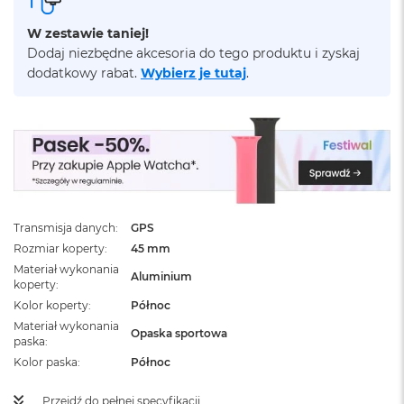
ż
ó
W zestawie taniej!
ł
Dodaj niezbędne akcesoria do tego produktu i zyskaj
t
dodatkowy rabat.
Wybierz je tutaj
.
y
M
a
c
B
o
o
k
N
Transmisja danych
GPS
e
Rozmiar koperty
45 mm
o
Materiał wykonania
S
Aluminium
koperty
u
b
Kolor koperty
Północ
t
Materiał wykonania
Opaska sportowa
e
paska
l
Kolor paska
Północ
n
y
R
Przejdź do pełnej specyfikacji