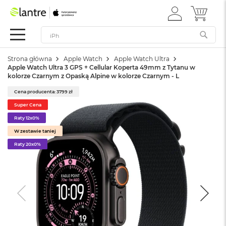
ZALOGUJ
MÓJ 
Apple
SIĘ
Festiwal
Mac
Strona główna
Apple Watch
Apple Watch Ultra
M
Apple Watch Ultra 3 GPS + Cellular Koperta 49mm z Tytanu w
a
kolorze Czarnym z Opaską Alpine w kolorze Czarnym - L
c
B
Cena producenta: 3799 zł
o
Super Cena
o
k
Raty 12x0%
N
W zestawie taniej
e
Raty 20x0%
o
W
e
d
ł
u
g
k