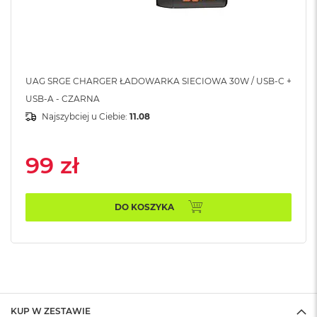
A
i
r
M
a
UAG SRGE CHARGER ŁADOWARKA SIECIOWA 30W / USB-C +
c
USB-A - CZARNA
B
o
Najszybciej u Ciebie:
11.08
o
k
A
99 zł
i
r
M
5
DO KOSZYKA
M
a
c
B
o
o
k
KUP W ZESTAWIE