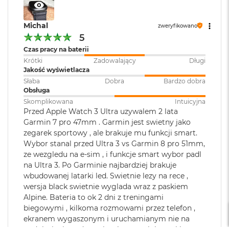
M
a
Michal
c
zweryfikowano
B
5
o
Czas pracy na baterii
o
Krótki
Zadowalający
Długi
k
Jakość wyświetlacza
A
i
Słaba
Dobra
Bardzo dobra
r
Obsługa
5
Skomplikowana
Intuicyjna
1
Przed Apple Watch 3 Ultra uzywalem 2 lata
2
Garmin 7 pro 47mm . Garmin jest swietny jako
G
zegarek sportowy , ale brakuje mu funkcji smart.
B
Wybor stanal przed Ultra 3 vs Garmin 8 pro 51mm,
ze wezgledu na e-sim , i funkcje smart wybor padl
M
a
na Ultra 3. Po Garminie najbardziej brakuje
c
wbudowanej latarki led. Swietnie lezy na rece ,
B
wersja black swietnie wyglada wraz z paskiem
o
Alpine. Bateria to ok 2 dni z treningami
o
biegowymi , kilkoma rozmowami przez telefon ,
k
ekranem wygaszonym i uruchamianym nie na
A