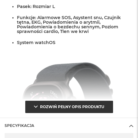
r
Pasek: Rozmiar L
G
w
Funkcje: Alarmowe SOS, Asystent snu, Czujnik
i
tętna, EKG, Powiadomienia o arytmii,
e
Powiadomienia o bezdechu sennym, Poziom
z
sprawności cardio, Tlen we krwi
d
n
System watchOS
a
s
z
a
r
o
ś
ć
M
a
ROZWIŃ PEŁNY OPIS PRODUKTU
c
B
o
o
SPECYFIKACJA
k
Specyfikacja
A