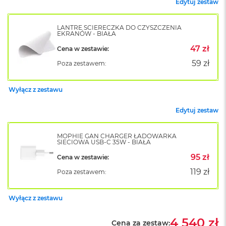
Edytuj zestaw
k
A
i
LANTRE ŚCIERECZKA DO CZYSZCZENIA
r
EKRANÓW - BIAŁA
M
47 zł
Cena w zestawie:
2
59 zł
Poza zestawem:
M
a
c
Wyłącz z zestawu
B
o
Edytuj zestaw
o
k
A
MOPHIE GAN CHARGER ŁADOWARKA
i
SIECIOWA USB-C 35W - BIAŁA
r
95 zł
Cena w zestawie:
1
3
119 zł
Poza zestawem:
M
a
Wyłącz z zestawu
c
B
4 540 zł
Cena za zestaw:
o