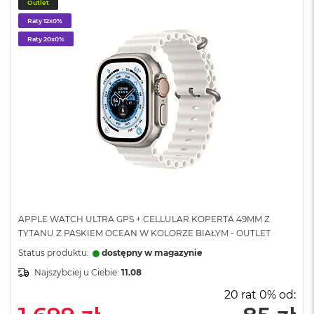
n
Outlet
o
Raty 12x0%
ś
Raty 20x0%
c
i
d
y
s
k
u
M
a
c
B
o
o
APPLE WATCH ULTRA GPS + CELLULAR KOPERTA 49MM Z
k
N
TYTANU Z PASKIEM OCEAN W KOLORZE BIAŁYM - OUTLET
e
Status produktu:
dostępny w magazynie
o
2
Najszybciej u Ciebie:
11.08
5
20 rat 0% od:
6
G