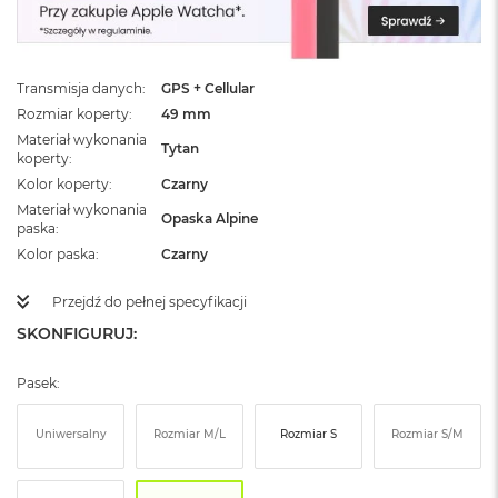
ż
ó
ł
t
Transmisja danych
GPS + Cellular
y
Rozmiar koperty
49 mm
M
Materiał wykonania
Tytan
a
koperty
c
Kolor koperty
Czarny
B
Materiał wykonania
o
Opaska Alpine
paska
o
k
Kolor paska
Czarny
N
e
Przejdź do pełnej specyfikacji
o
SKONFIGURUJ:
S
u
b
Pasek:
t
e
l
Uniwersalny
Rozmiar M/L
Rozmiar S
Rozmiar S/M
n
y
R