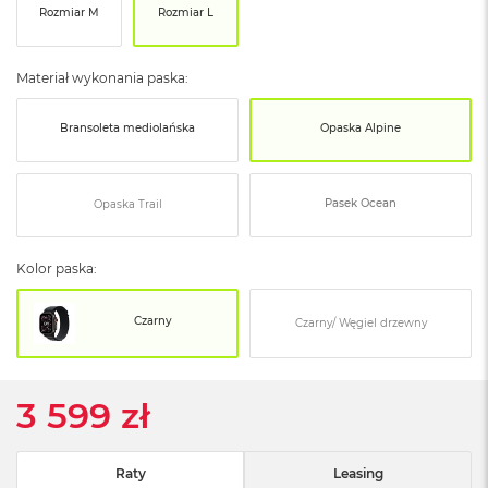
Rozmiar M
Rozmiar L
ó
ż
M
Materiał wykonania paska:
a
c
Bransoleta mediolańska
Opaska Alpine
B
o
o
k
Pasek Ocean
Opaska Trail
N
e
o
Kolor paska:
I
n
d
Czarny
Czarny/ Węgiel drzewny
y
g
o
3 599 zł
M
a
c
B
Raty
Leasing