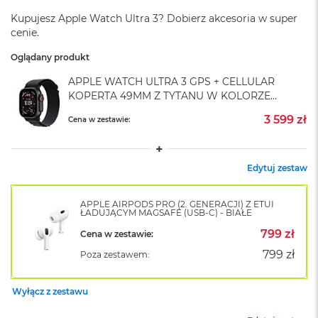
A
i
Kupujesz Apple Watch Ultra 3? Dobierz akcesoria w super
r
cenie.
M
4
Oglądany produkt
M
APPLE WATCH ULTRA 3 GPS + CELLULAR
a
KOPERTA 49MM Z TYTANU W KOLORZE
c
CZARNYM Z OPASKĄ ALPINE W KOLORZE
B
3 599 zł
Cena w zestawie:
CZARNYM - L
o
o
k
Edytuj zestaw
A
i
r
APPLE AIRPODS PRO (2. GENERACJI) Z ETUI
M
ŁADUJĄCYM MAGSAFE (USB-C) - BIAŁE
3
799 zł
Cena w zestawie:
M
799 zł
Poza zestawem:
a
c
B
Wyłącz z zestawu
o
o