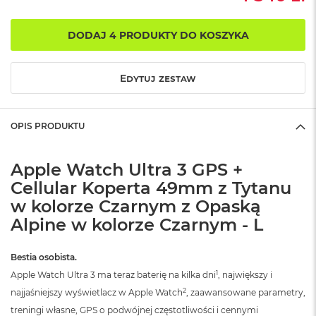
o
k
DODAJ 4 PRODUKTY DO KOSZYKA
A
i
r
1
Edytuj zestaw
5
W
e
OPIS PRODUKTU
d
ł
u
Apple Watch Ultra 3 GPS +
g
Cellular Koperta 49mm z Tytanu
k
w kolorze Czarnym z Opaską
o
l
Alpine w kolorze Czarnym - L
o
r
u
Bestia osobista.
1
Apple Watch Ultra 3 ma teraz baterię na kilka dni
, największy i
M
a
2
najjaśniejszy wyświetlacz w Apple Watch
, zaawansowane parametry,
c
treningi własne, GPS o podwójnej częstotliwości i cennymi