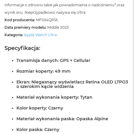
B
3
informacje o zdrowiu takie jak powiadomienia o nadciśnieniu
oraz
o
o
wynik snu. Nieprzypadkowo nazywa się Ultra.
k
Kod producenta:
MF0X4QP/A
A
Data premiery modelu:
Middle 2025
i
r
Kategoria:
Apple Watch Ultra
B
ł
Specyfikacja:
ę
k
i
Transmisja danych: GPS + Cellular
t
n
Rozmiar koperty: 49 mm
y
Ekran: Niegasnący wyświetlacz Retina OLED LTPO3
o szerokim kącie widzenia
M
a
Materiał wykonania koperty: Tytan
c
B
Kolor koperty: Czarny
o
o
Materiał wykonania paska: Opaska Alpine
k
A
Kolor paska: Czarny
i