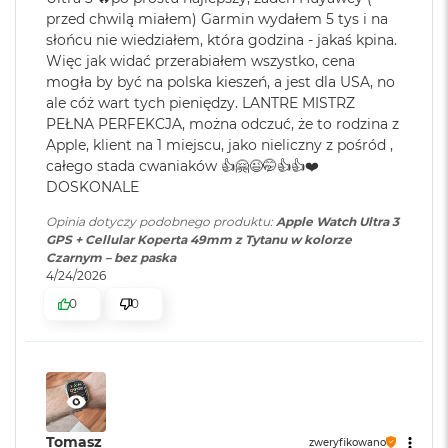
k
przed chwilą miałem) Garmin wydałem 5 tys i na
A
sieć nie obsługuje połączeń alarmowych przez IMS. Więcej informacji
i
słońcu nie wiedziałem, która godzina - jakaś kpina.
na stronach support.apple.com/108374 i apple.com/watch/cellular.
r
Więc jak widać przerabiałem wszystko, cena
6
Funkcja powiadomień o arytmii wymaga najnowszej wersji
3
mogła by być na polska kieszeń, a jest dla USA, no
2
systemów watchOS i iOS. Funkcja nie jest przeznaczona dla osób,
ale cóż wart tych pieniędzy. LANTRE MISTRZ
G
które nie ukończyły 22 lat, ani dla osób, u których rozpoznano
PEŁNA PERFEKCJA, można odczuć, że to rodzina z
B
Apple, klient na 1 miejscu, jako nieliczny z pośród ,
R
migotanie przedsionków.
A
całego stada cwaniaków 👍🤗😉🤭👍👍❤️
7
Powiadomienia o bezdechu sennym są dostępne w Apple Watch
M
DOSKONALE
Series 9 i nowszych, Ultra 2 i nowszych, a także w modelu SE 3.
W
Funkcja służy do wykrywania objawów umiarkowanego i poważnego
Opinia dotyczy podobnego produktu:
Apple Watch Ultra 3
e
GPS + Cellular Koperta 49mm z Tytanu w kolorze
bezdechu sennego u osób w wieku co najmniej 18 lat, u których nie
d
Czarnym – bez paska
zdiagnozowano wcześniej bezdechu sennego.
ł
4/24/2026
u
8
Aplikacja Parametry życiowe służy wyłącznie do dbania o dobre
0
0
g
samopoczucie i nie jest przeznaczona do zastosowań medycznych.
p
9
o
Aplikacja Tlen we krwi służy wyłącznie do dbania o dobre
j
samopoczucie i nie jest przeznaczona do zastosowań medycznych.
e
Wyniki pomiarów są przetwarzane i wyświetlane w aplikacji Zdrowie
m
n
na iPhonie.
o
Tomasz
zweryfikowano
10
Do korzystania z sieci komórkowej wymagany jest plan taryfowy.