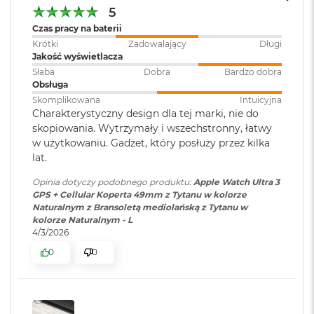
ś
5
Szczegółowe informacje można uzyskać od operatora. Nawiązanie
c
Czas pracy na baterii
i
połączenia zależy od dostępności sieci. Informacje dotyczące
d
Krótki
Zadowalający
Długi
współpracujących operatorów i dostępności usługi można znaleźć na
y
Jakość wyświetlacza
s
stronie www.apple.com/watch/cellular. Dodatkowe instrukcje
Słaba
Dobra
Bardzo dobra
k
Obsługa
dotyczące konfigurowania można znaleźć na stronie
u
Skomplikowana
Intuicyjna
support.apple.com/HT207578.
Charakterystyczny design dla tej marki, nie do
M
skopiowania. Wytrzymały i wszechstronny, łatwy
a
w użytkowaniu. Gadżet, który posłuży przez kilka
c
lat.
B
o
Opinia dotyczy podobnego produktu:
Apple Watch Ultra 3
o
GPS + Cellular Koperta 49mm z Tytanu w kolorze
k
Naturalnym z Bransoletą mediolańską z Tytanu w
A
kolorze Naturalnym - L
i
4/3/2026
r
2
0
0
5
6
G
B