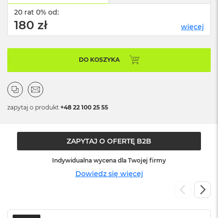
o
o
20 rat 0% od:
k
180 zł
więcej
N
e
o
S
DO KOSZYKA
r
e
b
r
n
y
zapytaj o produkt
+48 22 100 25 55
W
e
ZAPYTAJ O OFERTĘ B2B
d
ł
u
Indywidualna wycena dla Twojej firmy
g
Dowiedz się więcej
p
o
j
e
m