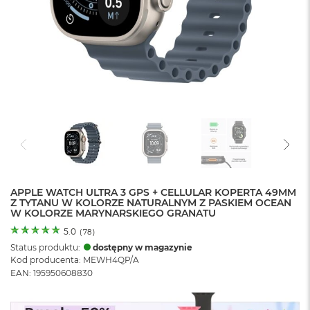
o
l
o
r
u
M
a
c
B
o
o
k
N
e
APPLE WATCH ULTRA 3 GPS + CELLULAR KOPERTA 49MM
o
Z TYTANU W KOLORZE NATURALNYM Z PASKIEM OCEAN
C
W KOLORZE MARYNARSKIEGO GRANATU
y
t
5.0
(
78
)
r
Status produktu:
dostępny w magazynie
u
Kod producenta: MEWH4QP/A
s
EAN: 195950608830
o
w
o