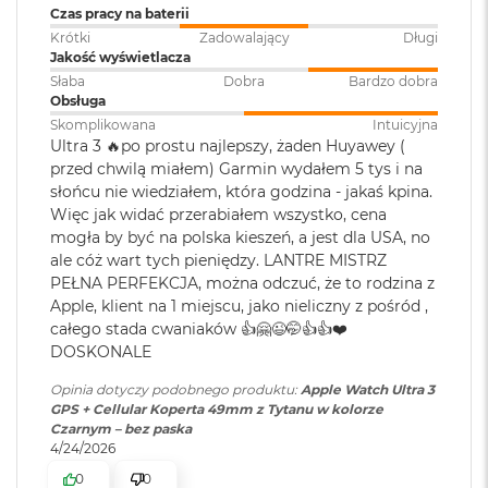
ś
Series 9 i nowszych, Ultra 2 i nowszych, a także w modelu SE 3.
Czas pracy na baterii
c
Funkcja służy do wykrywania objawów umiarkowanego i poważnego
Krótki
Zadowalający
Długi
i
Jakość wyświetlacza
bezdechu sennego u osób w wieku co najmniej 18 lat, u których nie
d
Słaba
Dobra
Bardzo dobra
y
zdiagnozowano wcześniej bezdechu sennego.
Obsługa
s
8
Aplikacja Parametry życiowe służy wyłącznie do dbania o dobre
Skomplikowana
Intuicyjna
k
Ultra 3 🔥po prostu najlepszy, żaden Huyawey (
u
samopoczucie i nie jest przeznaczona do zastosowań medycznych.
przed chwilą miałem) Garmin wydałem 5 tys i na
9
Aplikacja Tlen we krwi służy wyłącznie do dbania o dobre
M
słońcu nie wiedziałem, która godzina - jakaś kpina.
samopoczucie i nie jest przeznaczona do zastosowań medycznych.
a
Więc jak widać przerabiałem wszystko, cena
c
Wyniki pomiarów są przetwarzane i wyświetlane w aplikacji Zdrowie
mogła by być na polska kieszeń, a jest dla USA, no
B
na iPhonie.
ale cóż wart tych pieniędzy. LANTRE MISTRZ
o
10
Do korzystania z sieci komórkowej wymagany jest plan taryfowy.
PEŁNA PERFEKCJA, można odczuć, że to rodzina z
o
k
Apple, klient na 1 miejscu, jako nieliczny z pośród ,
Szczegółowe informacje można uzyskać od operatora. Nawiązanie
A
całego stada cwaniaków 👍🤗😉🤭👍👍❤️
połączenia zależy od dostępności sieci. Informacje dotyczące
i
DOSKONALE
r
współpracujących operatorów i dostępności usługi można znaleźć na
2
Opinia dotyczy podobnego produktu:
Apple Watch Ultra 3
stronie www.apple.com/watch/cellular. Dodatkowe instrukcje
5
GPS + Cellular Koperta 49mm z Tytanu w kolorze
dotyczące konfigurowania można znaleźć na stronie
6
Czarnym – bez paska
G
support.apple.com/HT207578.
4/24/2026
B
0
0