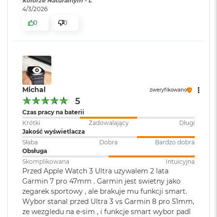
i
kolorze Naturalnym - L
przygód, a duży, niezwykle jasny wyświetlacz Retina o
r
4/3/2026
jasności do 3000 nitów sprawia, że wyświetlane treści
1
0
0
pozostają czytelne nawet w pełnym słońcu.
T
B
Dzięki łączności komórkowej eSIM możesz pozostawać w
kontakcie oraz odbierać powiadomienia i streamować
M
muzykę bez konieczności noszenia przy sobie iPhone’a.
a
c
B
Praktyczne korzyści z wyboru tego zegarka
o
Michal
zweryfikowano
o
Inwestując w Apple Watch Ultra 3, zyskujesz niezawodny
5
k
zegarek, który kompleksowo dba o Twoje zdrowie i
Czas pracy na baterii
A
kondycję. Zaawansowane czujniki monitorują Twój puls,
i
Krótki
Zadowalający
Długi
poziom tlenu we krwi, a nawet temperaturę skóry,
r
Jakość wyświetlacza
dostarczając cennych informacji o stanie zdrowia. Pamiętaj,
2
Słaba
Dobra
Bardzo dobra
że kupując Apple Watch Ultra 3 w Lantre, masz pewność, że
T
Obsługa
B
sprzęt pochodzi z oficjalnej dystrybucji i posiada gwarancje
Skomplikowana
Intuicyjna
Apple.
Przed Apple Watch 3 Ultra uzywalem 2 lata
M
Garmin 7 pro 47mm . Garmin jest swietny jako
a
zegarek sportowy , ale brakuje mu funkcji smart.
c
Wybor stanal przed Ultra 3 vs Garmin 8 pro 51mm,
B
o
ze wezgledu na e-sim , i funkcje smart wybor padl