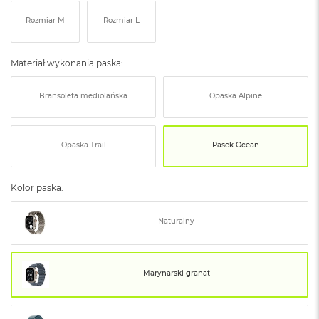
ó
Rozmiar M
Rozmiar L
ż
M
a
Materiał wykonania paska:
c
B
Bransoleta mediolańska
Opaska Alpine
o
o
k
N
Opaska Trail
Pasek Ocean
e
o
I
Kolor paska:
n
d
y
Naturalny
g
o
M
Marynarski granat
a
c
B