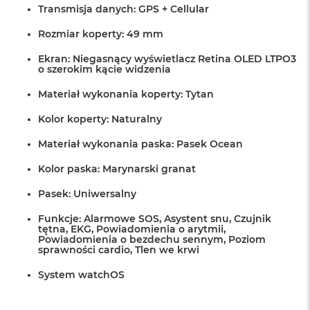
r
Transmisja danych: GPS + Cellular
G
w
Rozmiar koperty: 49 mm
i
e
Ekran: Niegasnący wyświetlacz Retina OLED LTPO3
z
o szerokim kącie widzenia
d
n
Materiał wykonania koperty: Tytan
a
s
Kolor koperty: Naturalny
z
a
Materiał wykonania paska: Pasek Ocean
r
o
Kolor paska: Marynarski granat
ś
ć
Pasek: Uniwersalny
M
Funkcje: Alarmowe SOS, Asystent snu, Czujnik
tętna, EKG, Powiadomienia o arytmii,
a
Powiadomienia o bezdechu sennym, Poziom
c
sprawności cardio, Tlen we krwi
B
o
System watchOS
o
k
A