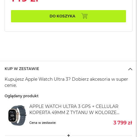
A
i
r
DO KOSZYKA
M
4
M
a
c
B
o
o
k
KUP W ZESTAWIE
A
i
Kupujesz Apple Watch Ultra 3? Dobierz akcesoria w super
r
cenie.
M
3
Oglądany produkt
APPLE WATCH ULTRA 3 GPS + CELLULAR
M
a
KOPERTA 49MM Z TYTANU W KOLORZE
c
NATURALNYM Z PASKIEM OCEAN W KOLORZE
3 799 zł
B
Cena w zestawie:
MARYNARSKIEGO GRANATU
o
o