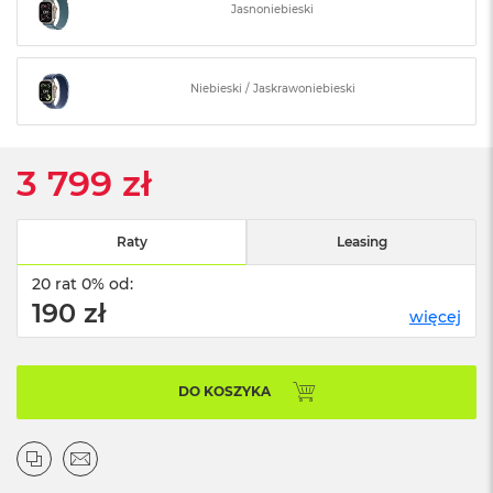
o
Jasnoniebieski
o
k
N
e
Niebieski / Jaskrawoniebieski
o
S
r
e
3 799 zł
b
r
n
y
Raty
Leasing
W
20 rat 0% od:
e
190 zł
więcej
d
ł
u
g
DO KOSZYKA
p
o
j
e
m