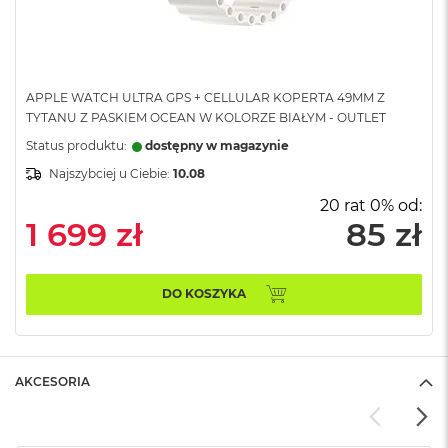
B
M
a
c
APPLE WATCH ULTRA GPS + CELLULAR KOPERTA 49MM Z
B
TYTANU Z PASKIEM OCEAN W KOLORZE BIAŁYM - OUTLET
o
o
Status produktu:
dostępny w magazynie
k
N
Najszybciej u Ciebie:
10.08
e
20 rat 0% od:
o
1 699 zł
85 zł
5
1
2
G
DO KOSZYKA
B
M
a
c
AKCESORIA
B
o
o
k