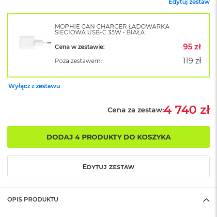
Edytuj zestaw
o
k
A
MOPHIE GAN CHARGER ŁADOWARKA
SIECIOWA USB-C 35W - BIAŁA
i
r
95 zł
Cena w zestawie:
1
5
119 zł
Poza zestawem:
W
Wyłącz z zestawu
e
d
ł
4 740 zł
Cena za zestaw:
u
g
k
DODAJ 4 PRODUKTY DO KOSZYKA
o
l
o
r
Edytuj zestaw
u
M
OPIS PRODUKTU
a
c