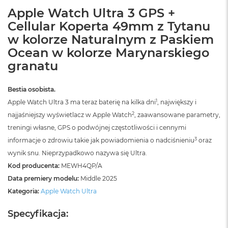
B
Apple Watch Ultra 3 GPS +
o
o
Cellular Koperta 49mm z Tytanu
k
w kolorze Naturalnym z Paskiem
A
i
Ocean w kolorze Marynarskiego
r
granatu
B
ł
ę
Bestia osobista.
k
i
1
Apple Watch Ultra 3 ma teraz baterię na kilka dni
, największy i
t
2
najjaśniejszy wyświetlacz w Apple Watch
, zaawansowane parametry,
n
treningi własne, GPS o podwójnej częstotliwości i cennymi
y
3
informacje o zdrowiu takie jak powiadomienia o nadciśnieniu
oraz
M
wynik snu. Nieprzypadkowo nazywa się Ultra.
a
Kod producenta:
MEWH4QP/A
c
B
Data premiery modelu:
Middle 2025
o
Kategoria:
Apple Watch Ultra
o
k
Specyfikacja:
A
i