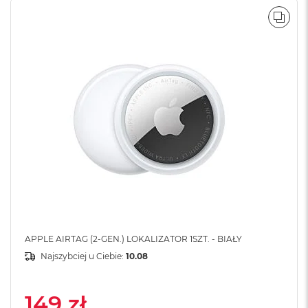
A
POR
i
r
M
a
c
B
o
o
k
A
i
r
M
5
M
a
APPLE AIRTAG (2-GEN.) LOKALIZATOR 1SZT. - BIAŁY
c
Najszybciej u Ciebie:
10.08
B
o
o
149 zł
k