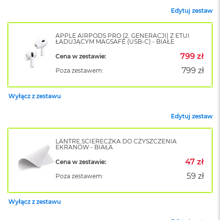
k
Edytuj zestaw
A
i
r
APPLE AIRPODS PRO (2. GENERACJI) Z ETUI
M
ŁADUJĄCYM MAGSAFE (USB-C) - BIAŁE
2
799 zł
Cena w zestawie:
M
799 zł
Poza zestawem:
a
c
B
Wyłącz z zestawu
o
o
Edytuj zestaw
k
A
i
LANTRE ŚCIERECZKA DO CZYSZCZENIA
r
EKRANÓW - BIAŁA
1
47 zł
Cena w zestawie:
3
59 zł
Poza zestawem:
M
a
c
Wyłącz z zestawu
B
o