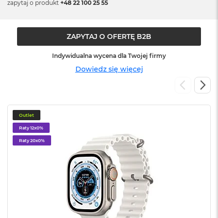
n
zapytaj o produkt
+48 22 100 25 55
o
ś
c
ZAPYTAJ O OFERTĘ B2B
i
d
y
Indywidualna wycena dla Twojej firmy
s
Dowiedz się więcej
k
u
M
a
Outlet
c
B
Raty 12x0%
o
Raty 20x0%
o
k
N
e
o
2
5
6
G