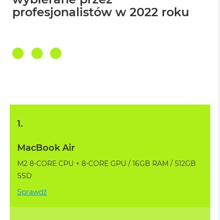
A
profesjonalistów w 2022 roku
i
r
M
4
M
a
c
B
o
o
k
A
1.
i
r
M
MacBook Air
3
M2 8-CORE CPU + 8-CORE GPU / 16GB RAM / 512GB
M
SSD
a
c
Sprawdź
B
o
o