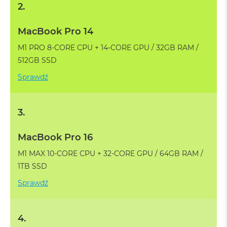
k
2.
A
i
MacBook Pro 14
r
M
M1 PRO 8-CORE CPU + 14-CORE GPU / 32GB RAM /
2
512GB SSD
M
Sprawdź
a
c
B
o
3.
o
k
A
MacBook Pro 16
i
r
M1 MAX 10‑CORE CPU + 32‑CORE GPU / 64GB RAM /
1
1TB SSD
3
Sprawdź
M
a
c
B
4.
o