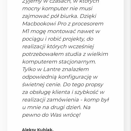
Żyjemy w czasach, w których
i
mocny komputer nie musi
r
K
zajmować pół biurka. Dzięki
s
Macbookowi Pro z procesorem
i
ę
M1 mogę montować nawet w
ż
pociągu i robić projekty, do
y
c
realizacji których wcześniej
o
potrzebowałem studia z wielkim
w
komputerem stacjonarnym.
a
P
Tylko w Lantre znalazłem
o
odpowiednią konfigurację w
ś
w
świetnej cenie. Do tego propsy
i
za obsługę klienta i szybkość w
a
t
realizacji zamówienia - komp był
a
u mnie na drugi dzień. Na
pewno do Was wrócę!
M
a
c
Aleksy Kubiak,
B