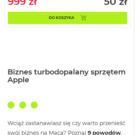
ł
999 zł
50 zł
o
o
k
P
DO KOSZYKA
r
o
8
G
B
R
A
M
Biznes turbodopalany sprzętem
M
a
Apple
c
B
o
o
k
P
r
o
Wciąż zastanawiasz się czy warto przenieść
1
6
swój biznes na Maca? Poznaj
9 powodów
,