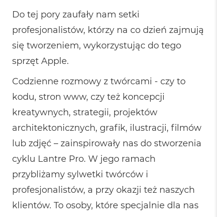
8
Do tej pory zaufały nam setki
G
B
profesjonalistów, którzy na co dzień zajmują
R
A
się tworzeniem, wykorzystując do tego
M
sprzęt Apple.
M
a
Codzienne rozmowy z twórcami - czy to
c
B
kodu, stron www, czy też koncepcji
o
o
kreatywnych, strategii, projektów
k
architektonicznych, grafik, ilustracji, filmów
A
i
lub zdjęć – zainspirowały nas do stworzenia
r
1
cyklu Lantre Pro. W jego ramach
6
G
przybliżamy sylwetki twórców i
B
profesjonalistów, a przy okazji też naszych
R
A
klientów. To osoby, które specjalnie dla nas
M