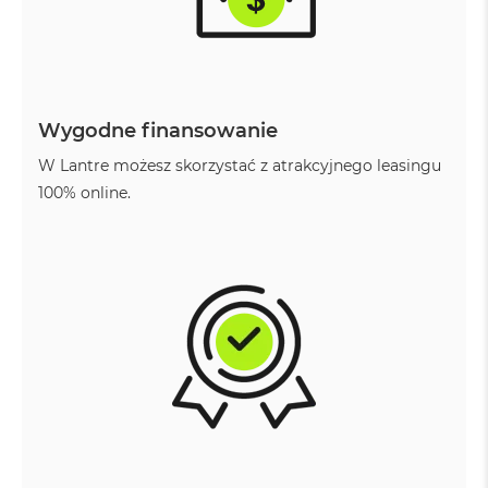
B
M
a
c
B
Wygodne finansowanie
o
o
W Lantre możesz skorzystać z atrakcyjnego leasingu
k
N
100% online.
e
o
5
1
2
G
B
M
a
c
B
o
o
k