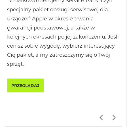
Dodatkowo oferujemy Service Pack, czyli
n
a
specjalny pakiet obsługi serwisowej dla
s
z
urządzeń Apple w okresie trwania
a
gwarancji podstawowej, a także w
r
o
kolejnych okresach po jej zakończeniu. Jeśli
ś
ć
cenisz sobie wygodę, wybierz interesujący
M
Cię pakiet, a my zatroszczymy się o Twój
a
sprzęt.
c
B
o
o
k
PRZEGLĄDAJ
P
r
o
S
r
e
b
r