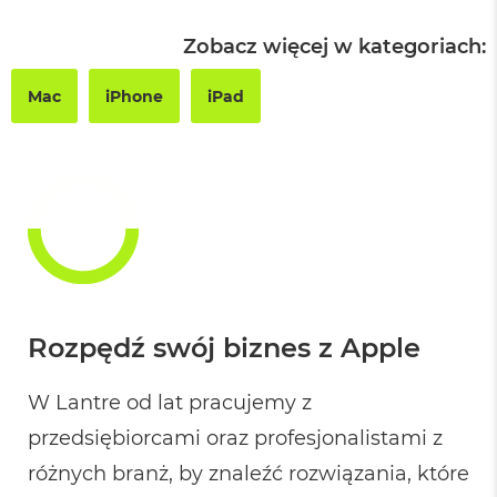
ż
ó
Zobacz więcej w kategoriach:
ł
t
y
Mac
iPhone
iPad
M
a
c
B
o
o
k
N
e
o
S
Rozpędź swój biznes z Apple
u
b
t
W Lantre od lat pracujemy z
e
l
przedsiębiorcami oraz profesjonalistami z
n
różnych branż, by znaleźć rozwiązania, które
y
R