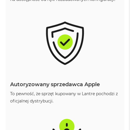
o
o
k
N
e
o
S
r
e
b
r
n
y
W
e
Autoryzowany sprzedawca Apple
d
ł
To pewność, że sprzęt kupowany w Lantre pochodzi z
u
g
oficjalnej dystrybucji.
p
o
j
e
m