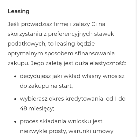
k
A
Leasing
i
r
3
Jeśli prowadzisz firmę i zależy Ci na
2
skorzystaniu z preferencyjnych stawek
G
B
podatkowych, to leasing będzie
R
A
optymalnym sposobem sfinansowania
M
zakupu. Jego zaletą jest duża elastyczność:
W
e
decydujesz jaki wkład własny wnosisz
d
ł
do zakupu na start;
u
g
wybierasz okres kredytowania: od 1 do
p
o
48 miesięcy;
j
e
proces składania wniosku jest
m
n
niezwykle prosty, warunki umowy
o