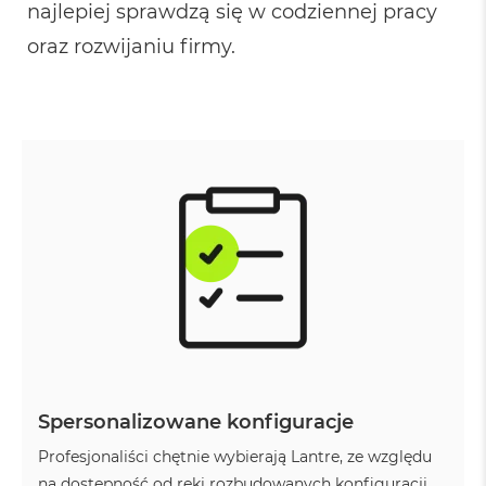
najlepiej sprawdzą się w codziennej pracy
ó
ż
oraz rozwijaniu firmy.
M
a
c
B
o
o
k
N
e
o
I
n
d
y
g
o
M
Spersonalizowane konfiguracje
a
c
Profesjonaliści chętnie wybierają Lantre, ze względu
B
na dostępność od ręki rozbudowanych konfiguracji.