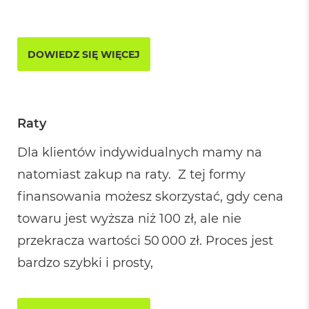
i
r
1
T
B
DOWIEDZ SIĘ WIĘCEJ
M
a
c
B
Raty
o
o
k
Dla klientów indywidualnych mamy na
A
natomiast zakup na raty. Z tej formy
i
r
finansowania możesz skorzystać, gdy cena
2
T
towaru jest wyższa niż 100 zł, ale nie
B
przekracza wartości 50 000 zł. Proces jest
M
bardzo szybki i prosty,
a
c
B
o