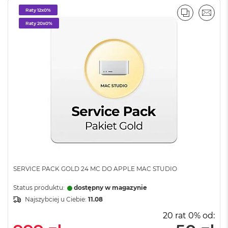
n
Raty 12x0%
y
WNAJ
MAIL
PORÓWNA
EMAI
Raty 20x0%
W
e
d
ł
u
g
p
a
m
i
ę
c
i
R
A
SERVICE PACK GOLD 24 MC DO APPLE MAC STUDIO
M
Status produktu:
dostępny w magazynie
M
Najszybciej u Ciebie:
11.08
a
c
:
20 rat 0% od:
B