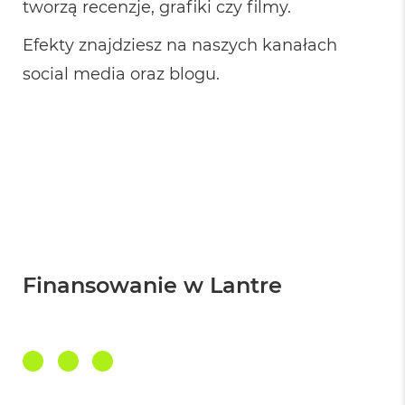
tworzą recenzje, grafiki czy filmy.
M
a
Efekty znajdziesz na naszych kanałach
c
B
social media oraz
blogu
.
o
o
k
A
i
r
2
4
G
B
R
A
M
Finansowanie w Lantre
M
a
c
B
o
o