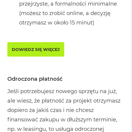
ś
przejrzyste, a formalności minimalne
c
(możesz to zrobić online, a decyzję
i
d
otrzymasz w około 15 minut)
y
s
k
u
DOWIEDZ SIĘ WIĘCEJ
M
a
c
B
o
o
Odroczona płatność
k
A
Jeśli potrzebujesz nowego sprzętu na już,
i
r
ale wiesz, że płatność za projekt otrzymasz
2
5
dopiero za jakiś czas i nie chcesz
6
finansować zakupu w dłuższym terminie,
G
B
np. w leasingu, to usługa odroczonej