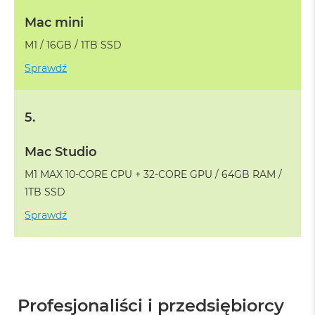
o
Mac mini
k
A
M1 / 16GB / 1TB SSD
i
r
Sprawdź
1
5
W
5.
e
d
Mac Studio
ł
u
M1 MAX 10-CORE CPU + 32-CORE GPU / 64GB RAM /
g
k
1TB SSD
o
Sprawdź
l
o
r
u
M
a
Profesjonaliści i przedsiębiorcy
c