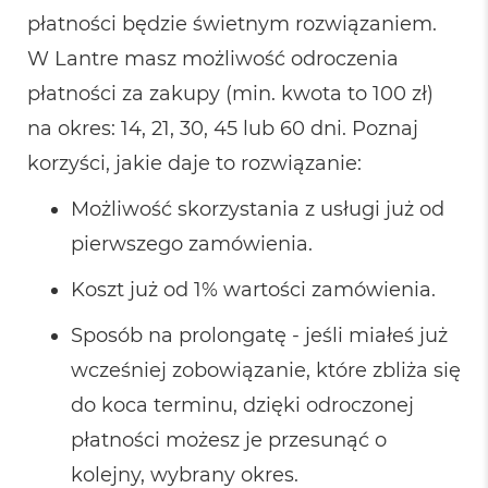
M
płatności będzie świetnym rozwiązaniem.
a
c
W Lantre masz możliwość odroczenia
B
płatności za zakupy (min. kwota to 100 zł)
o
o
na okres: 14, 21, 30, 45 lub 60 dni. Poznaj
k
A
korzyści, jakie daje to rozwiązanie:
i
r
Możliwość skorzystania z usługi już od
5
1
pierwszego zamówienia.
2
G
Koszt już od 1% wartości zamówienia.
B
M
Sposób na prolongatę - jeśli miałeś już
a
wcześniej zobowiązanie, które zbliża się
c
B
do koca terminu, dzięki odroczonej
o
o
płatności możesz je przesunąć o
k
A
kolejny, wybrany okres.