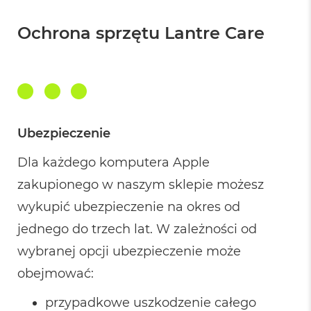
ł
u
g
Ochrona sprzętu Lantre Care
k
o
l
o
r
u
M
Ubezpieczenie
a
c
Dla każdego komputera Apple
B
o
zakupionego w naszym sklepie możesz
o
k
wykupić ubezpieczenie na okres od
P
r
jednego do trzech lat. W zależności od
o
wybranej opcji ubezpieczenie może
G
w
obejmować:
i
e
z
przypadkowe uszkodzenie całego