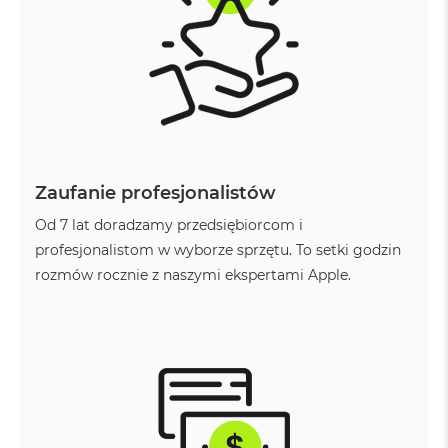
n
o
ś
c
i
d
y
s
k
u
Zaufanie profesjonalistów
M
a
Od 7 lat doradzamy przedsiębiorcom i
c
profesjonalistom w wyborze sprzętu. To setki godzin
B
rozmów rocznie z naszymi ekspertami Apple.
o
o
k
N
e
o
2
5
6
G