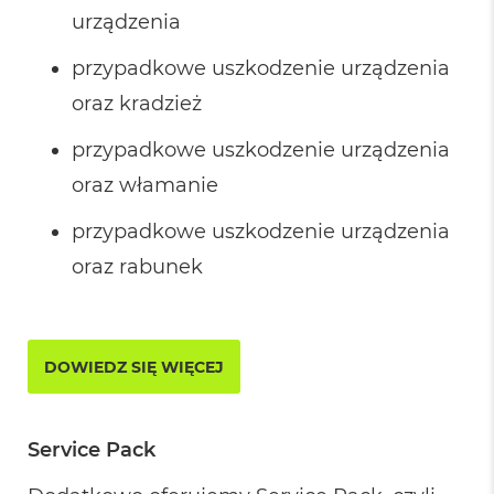
d
urządzenia
n
a
C
przypadkowe uszkodzenie urządzenia
z
oraz kradzież
e
r
ń
przypadkowe uszkodzenie urządzenia
oraz włamanie
M
a
c
przypadkowe uszkodzenie urządzenia
B
o
oraz rabunek
o
k
P
r
o
DOWIEDZ SIĘ WIĘCEJ
G
w
i
e
Service Pack
z
d