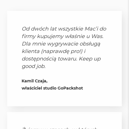
r
G
w
i
e
Od dwóch lat wszystkie Mac’i do
z
d
firmy kupujemy właśnie u Was.
n
Dla mnie wygrywacie obsługą
a
s
klienta (naprawdę pro!) i
z
dostępnością towaru. Keep up
a
r
good job.
o
ś
ć
Kamil Czaja,
właściciel studio GoPackshot
M
a
c
B
o
o
k
A