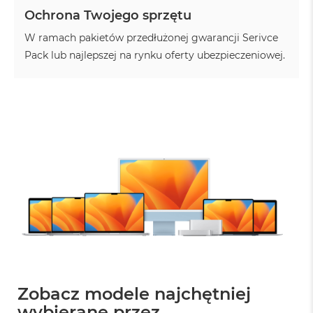
A
Ochrona Twojego sprzętu
i
r
W ramach pakietów przedłużonej gwarancji Serivce
Pack lub najlepszej na rynku oferty ubezpieczeniowej.
M
a
c
B
o
o
k
A
i
r
M
5
M
a
c
B
o
Zobacz modele najchętniej
o
k
wybierane przez