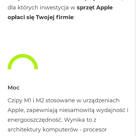
G
B
dla których inwestycja w
sprzęt Apple
R
opłaci się Twojej firmie
:
A
M
M
a
c
B
o
o
k
P
r
o
Moc
3
2
Czipy M1 i M2 stosowane w urządzeniach
G
B
Apple, zapewniają niesamowitą wydajność i
R
A
energooszczędność. Wynika to z
M
architektury komputerów - procesor
M