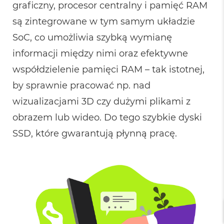
graficzny, procesor centralny i pamięć RAM
a
c
są zintegrowane w tym samym układzie
B
o
SoC, co umożliwia szybką wymianę
o
k
informacji między nimi oraz efektywne
P
r
współdzielenie pamięci RAM – tak istotnej,
o
by sprawnie pracować np. nad
6
4
wizualizacjami 3D czy dużymi plikami z
G
B
obrazem lub wideo. Do tego szybkie dyski
R
A
SSD, które gwarantują płynną pracę.
M
M
a
c
B
o
o
k
P