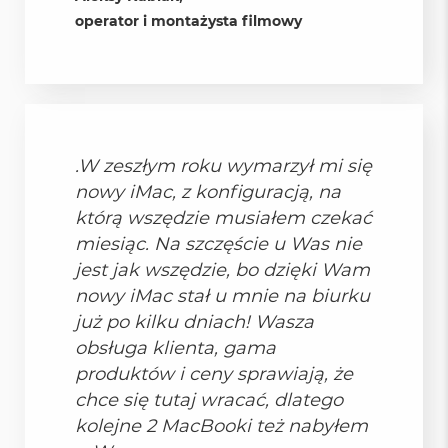
o
operator i montażysta filmowy
o
k
A
i
r
P
ó
ł
.W zeszłym roku wymarzył mi się
n
nowy iMac, z konfiguracją, na
o
c
którą wszędzie musiałem czekać
miesiąc. Na szczęście u Was nie
M
jest jak wszędzie, bo dzięki Wam
a
c
nowy iMac stał u mnie na biurku
B
już po kilku dniach! Wasza
o
o
obsługa klienta, gama
k
produktów i ceny sprawiają, że
A
i
chce się tutaj wracać, dlatego
r
kolejne 2 MacBooki też nabyłem
S