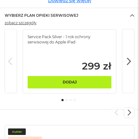
Dowiedz się więcej
n
o
ś
WYBIERZ PLAN OPIEKI SERWISOWEJ
c
zobacz szczegóły
i
d
y
Service Pack Silver - 1 rok ochrony
Servi
s
serwisowej do Apple iPad
serw
k
u
299 zł
M
a
c
B
DODAJ
o
o
k
N
e
o
2
5
6
Outlet
G