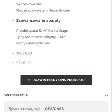
i
5-rdzeniowe GPU
r
16-rdzeniowy system Neural Engine
K
s
Zaawansowane aparaty
i
ę
ż
Przedni aparat 12 MP Center Stage
y
Tylny aparat szerokokątny 12 MP
c
o
Nagrywanie wideo 4K
w
a
Touch ID
P
o
Czujniki
ś
w
Żyroskop trójosiowy, Akcelerometr, Barometr, Czujnik
i
światła otoczenia
a
ROZWIŃ PEŁNY OPIS PRODUKTU
t
a
System operacyjny iPadOS 18
SPECYFIKACJA
M
- lub nowszy, z darmową aktualizacją.
a
Specyfikacja
c
System nawigacji
GPS/GNSS
B