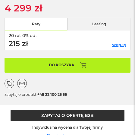
o
4 299 zł
o
k
N
e
Raty
Leasing
o
S
20 rat 0% od:
r
215 zł
e
więcej
b
r
n
DO KOSZYKA
y
W
e
d
ł
zapytaj o produkt
+48 22 100 25 55
u
g
p
o
ZAPYTAJ O OFERTĘ B2B
j
e
Indywidualna wycena dla Twojej firmy
m