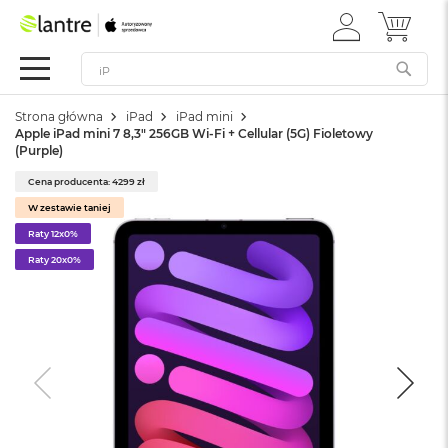
ZALOGUJ
MÓJ 
Apple
SIĘ
Festiwal
Mac
Strona główna
iPad
iPad mini
M
Apple iPad mini 7 8,3" 256GB Wi-Fi + Cellular (5G) Fioletowy
a
(Purple)
c
B
Cena producenta: 4299 zł
o
W zestawie taniej
o
k
Raty 12x0%
N
Raty 20x0%
e
o
W
e
d
ł
u
g
k