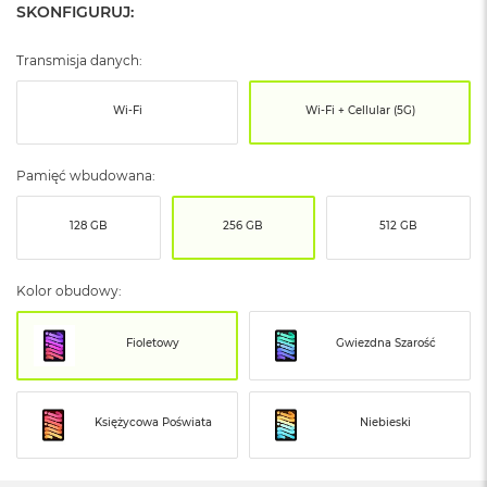
SKONFIGURUJ:
ó
ż
Transmisja danych:
M
a
Wi-Fi
Wi-Fi + Cellular (5G)
c
B
o
o
Pamięć wbudowana:
k
N
128 GB
256 GB
512 GB
e
o
I
n
Kolor obudowy:
d
y
Fioletowy
Gwiezdna Szarość
g
o
M
Księżycowa Poświata
Niebieski
a
c
B