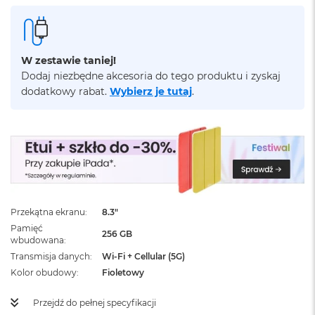
ż
ó
ł
t
y
W zestawie taniej!
Dodaj niezbędne akcesoria do tego produktu i zyskaj
M
dodatkowy rabat.
Wybierz je tutaj
.
a
c
B
o
o
k
N
e
o
S
Przekątna ekranu
8.3"
u
Pamięć
256 GB
b
wbudowana
t
Transmisja danych
Wi-Fi + Cellular (5G)
e
Kolor obudowy
Fioletowy
l
n
y
Przejdź do pełnej specyfikacji
R