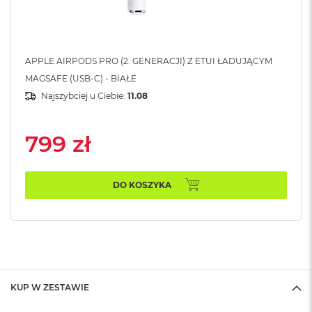
A
i
r
M
4
APPLE AIRPODS PRO (2. GENERACJI) Z ETUI ŁADUJĄCYM
MAGSAFE (USB-C) - BIAŁE
M
a
Najszybciej u Ciebie:
11.08
c
B
o
799 zł
o
k
A
i
DO KOSZYKA
r
M
3
M
a
c
B
KUP W ZESTAWIE
o
o