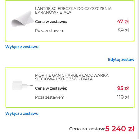
o
LANTRE ŚCIERECZKA DO CZYSZCZENIA
k
EKRANÓW - BIAŁA
A
47 zł
i
Cena w zestawie:
r
59 zł
Poza zestawem:
1
5
Wyłącz z zestawu
W
e
Edytuj zestaw
d
ł
u
MOPHIE GAN CHARGER ŁADOWARKA
g
SIECIOWA USB-C 35W - BIAŁA
k
95 zł
Cena w zestawie:
o
l
119 zł
Poza zestawem:
o
r
u
Wyłącz z zestawu
M
5 240 zł
Cena za zestaw:
a
c