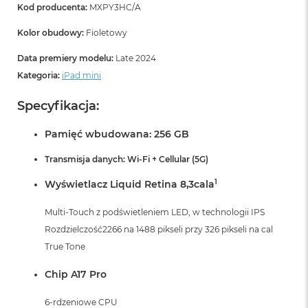
r
Kod producenta:
MXPY3HC/A
G
w
Kolor obudowy:
Fioletowy
i
e
Data premiery modelu:
Late 2024
z
Kategoria:
iPad mini
d
n
a
Specyfikacja:
s
z
Pamięć wbudowana: 256 GB
a
r
Transmisja danych: Wi-Fi + Cellular (5G)
o
ś
1
Wyświetlacz Liquid Retina 8,3cala
ć
Multi-Touch z podświetleniem LED, w technologii IPS
M
a
Rozdzielczość2266 na 1488 pikseli przy 326 pikseli na cal
c
True Tone
B
o
Chip A17 Pro
o
k
6-rdzeniowe CPU
A