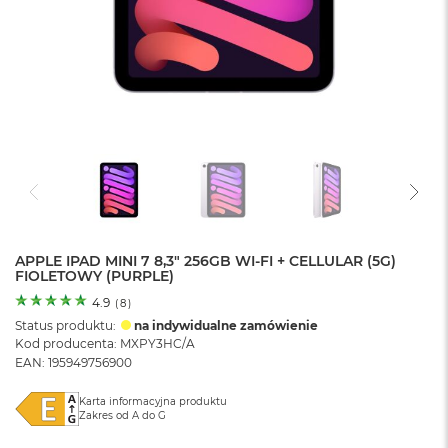
o
l
o
r
u
M
a
c
B
o
o
k
N
e
APPLE IPAD MINI 7 8,3" 256GB WI-FI + CELLULAR (5G)
FIOLETOWY (PURPLE)
o
C
4.9
(
8
)
y
Status produktu:
na indywidualne zamówienie
t
Kod producenta: MXPY3HC/A
r
EAN: 195949756900
u
s
o
Karta informacyjna produktu
Zakres od A do G
w
o