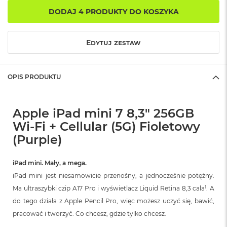
B
o
DODAJ 4 PRODUKTY DO KOSZYKA
o
k
A
Edytuj zestaw
i
r
B
ł
OPIS PRODUKTU
ę
k
i
Apple iPad mini 7 8,3" 256GB
t
n
Wi-Fi + Cellular (5G) Fioletowy
y
(Purple)
M
a
iPad mini. Mały, a mega.
c
B
iPad mini jest niesamowicie przenośny, a jednocześnie potężny.
o
1
Ma ultraszybki czip A17 Pro i wyświetlacz Liquid Retina 8,3 cala
. A
o
do tego działa z Apple Pencil Pro, więc możesz uczyć się, bawić,
k
A
pracować i tworzyć. Co chcesz, gdzie tylko chcesz.
i