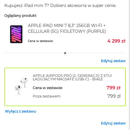
k
Kupujesz iPad mini 7? Dobierz akcesoria w super cenie.
A
i
Oglądany produkt
r
M
APPLE IPAD MINI 7 8,3" 256GB WI-FI +
2
CELLULAR (5G) FIOLETOWY (PURPLE)
M
4 299 zł
Cena w zestawie:
a
c
B
o
Edytuj zestaw
o
k
APPLE AIRPODS PRO (2. GENERACJI) Z ETUI
A
ŁADUJĄCYM MAGSAFE (USB-C) - BIAŁE
i
r
799 zł
Cena w zestawie:
1
799 zł
Poza zestawem:
3
M
Wyłącz z zestawu
a
c
Edytuj zestaw
B
o