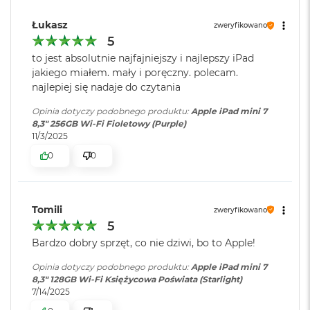
k
Pojemność baterii
:
19,3 Wh
Pełna laminacja
A
Łukasz
zweryfikowano
i
r
Powłoka antyodblaskowa
5
3
Szacunkowy czas
do 10h
to jest absolutnie najfajniejszy i najlepszy iPad
2
Jasność 500 nitów
pracy na baterii
:
jakiego miałem. mały i poręczny. polecam.
G
najlepiej się nadaje do czytania
B
Działa z Apple Pencil Pro i Apple Pencil (USB-C)
R
Zainstalowany
iPadOS
Opinia dotyczy podobnego produktu:
Apple iPad mini 7
A
Funkcja zbliżeniowa Apple Pencil
8,3" 256GB Wi-Fi Fioletowy (Purple)
system operacyjny
:
M
11/3/2025
Wyświetlacz iPada mini ma zaokrąglone rogi. Przy założeniu, że
W
0
0
powierzchnia ekranu jest prostokątem, jego przekątna wynosi 8,3
e
Wersja systemu
iPadOS 18 lub nowszy
cala. Faktyczny obszar wyświetlania jest mniejszy.
d
operacyjnego
:
ł
u
Tomili
zweryfikowano
g
5
p
Dołączone
Wbudowane aplikacje systemu
Chip
o
Bardzo dobry sprzęt, co nie dziwi, bo to Apple!
oprogramowanie
:
iPadOS
j
e
Opinia dotyczy podobnego produktu:
Apple iPad mini 7
A17 Pro
m
8,3" 128GB Wi-Fi Księżycowa Poświata (Starlight)
Dodatkowe
Touch ID
, Akcelerometr,
n
7/14/2025
6-rdzeniowe CPU z 2 rdzeniami zapewniającymi wydajność i 4
informacje
:
Barometr, Czujnik światła
o