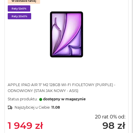
W zestawie taniej
B
Raty 12x0%
M
Raty 20x0%
a
c
B
o
o
k
N
e
o
5
1
2
G
APPLE IPAD AIR 11" M2 128GB WI-FI FIOLETOWY (PURPLE) -
B
ODNOWIONY (STAN JAK NOWY - ASIS)
Status produktu:
dostępny w magazynie
M
a
Najszybciej u Ciebie:
11.08
c
B
20 rat 0% od:
o
1 949 zł
98 zł
o
k