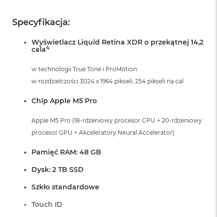
r
G
Specyfikacja:
w
i
e
Wyświetlacz Liquid Retina XDR o przekątnej 14,2
z
4
cala
d
n
w technologii True Tone i ProMotion
a
w rozdzielczości 3024 x 1964 pikseli, 254 pikseli na cal
s
z
a
Chip Apple M5 Pro
r
o
Apple M5 Pro (18-rdzeniowy procesor CPU + 20-rdzeniowy
ś
procesor GPU + Akceleratory Neural Accelerator)
ć
Pamięć RAM: 48 GB
M
a
Dysk: 2 TB SSD
c
B
Szkło standardowe
o
o
Touch ID
k
A