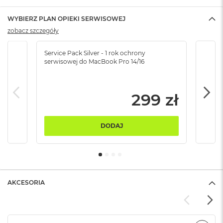
B
WYBIERZ PLAN OPIEKI SERWISOWEJ
M
zobacz szczegóły
a
c
B
Service Pack Silver - 1 rok ochrony
Servi
o
serwisowej do MacBook Pro 14/16
serw
o
k
N
299 zł
e
o
5
1
DODAJ
2
G
B
M
a
AKCESORIA
c
B
o
o
k