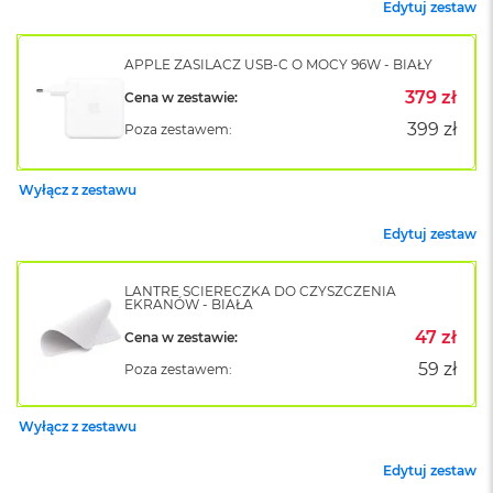
Edytuj zestaw
k
A
i
APPLE ZASILACZ USB-C O MOCY 96W - BIAŁY
r
M
379 zł
Cena w zestawie:
2
399 zł
Poza zestawem:
M
a
Wyłącz z zestawu
c
B
o
Edytuj zestaw
o
k
A
LANTRE ŚCIERECZKA DO CZYSZCZENIA
EKRANÓW - BIAŁA
i
r
47 zł
Cena w zestawie:
1
59 zł
3
Poza zestawem:
M
Wyłącz z zestawu
a
c
B
Edytuj zestaw
o