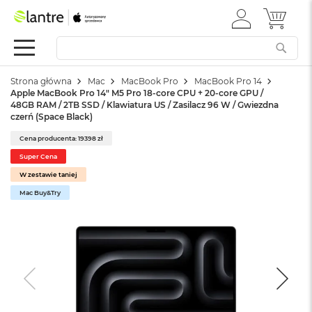
ZALOGUJ
MÓJ 
Apple
SIĘ
Festiwal
Mac
Strona główna
Mac
MacBook Pro
MacBook Pro 14
M
Apple MacBook Pro 14" M5 Pro 18-core CPU + 20-core GPU /
a
48GB RAM / 2TB SSD / Klawiatura US / Zasilacz 96 W / Gwiezdna
c
czerń (Space Black)
B
o
Cena producenta: 19398 zł
o
Super Cena
k
W zestawie taniej
N
e
Mac Buy&Try
o
W
e
d
ł
u
g
k