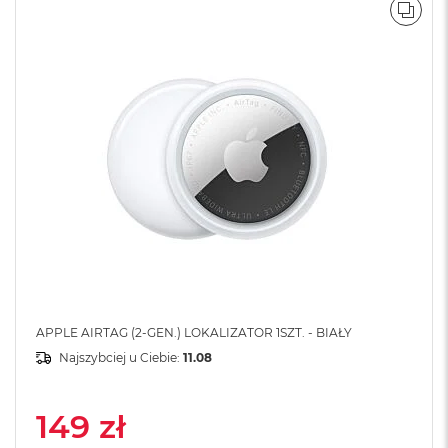
A
POR
i
r
M
a
c
B
o
o
k
A
i
r
M
5
M
APPLE AIRTAG (2-GEN.) LOKALIZATOR 1SZT. - BIAŁY
a
Najszybciej u Ciebie:
11.08
c
B
o
149 zł
o
k