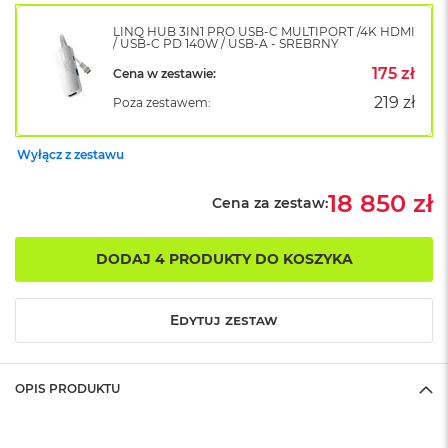
o
LINQ HUB 3IN1 PRO USB-C MULTIPORT /4K HDMI
k
/ USB-C PD 140W / USB-A - SREBRNY
A
i
175 zł
Cena w zestawie:
r
219 zł
Poza zestawem:
1
5
Wyłącz z zestawu
W
e
18 850 zł
d
Cena za zestaw:
ł
u
g
DODAJ 4 PRODUKTY DO KOSZYKA
k
o
l
Edytuj zestaw
o
r
u
OPIS PRODUKTU
M
a
c