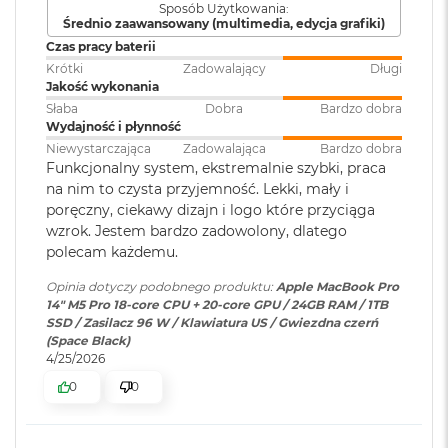
ś
Sposób Użytkowania:
Klawiatura
NIE
Średnio zaawansowany (multimedia, edycja grafiki)
Jasność XDR: 1000 nitów utrzymywana na całym ekranie, 1600
c
numeryczna
:
i
Czas pracy baterii
1
nitów szczytowo
(tylko treści HDR)
d
Krótki
Zadowalający
Długi
y
Jasność w trybie SDR: nawet 1000 nitów (w plenerze)
Jakość wykonania
s
Podświetlana
TAK
Słaba
Dobra
Bardzo dobra
k
klawiatura
:
Wydajność i płynność
Kolory
u
Niewystarczająca
Zadowalająca
Bardzo dobra
1 miliard kolorów
Funkcjonalny system, ekstremalnie szybki, praca
M
Touch ID
:
TAK
na nim to czysta przyjemność. Lekki, mały i
a
Szeroka gama kolorów (P3)
c
poręczny, ciekawy dizajn i logo które przyciąga
B
wzrok. Jestem bardzo zadowolony, dlatego
Technologia True Tone
o
polecam każdemu.
Obsługa
Obsługa maks. trzech
o
wyświetlaczy
:
wyświetlaczy zewnętrznych do
k
Częstotliwość odświeżania
Opinia dotyczy podobnego produktu:
Apple MacBook Pro
6K przy 60 Hz lub jednego
A
14" M5 Pro 18-core CPU + 20-core GPU / 24GB RAM / 1TB
wyświetlacza do 8K przy 60 Hz.
i
Technologia ProMotion zapewniająca adaptacyjną częstotliwość
SSD / Zasilacz 96 W / Klawiatura US / Gwiezdna czerń
r
(Space Black)
odświeżania do 120 Hz
2
4/25/2026
5
Odtwarzanie wideo
:
Obsługiwane formaty: m.in.
Stałe częstotliwości odświeżania: 47,95 Hz, 48,00 Hz, 50,00 Hz,
0
0
6
HEVC,
H.264
, AV1 i ProRes; HDR z
G
59,94 Hz, 60,00 Hz
Dolby Vision, HDR10 i HLG
B