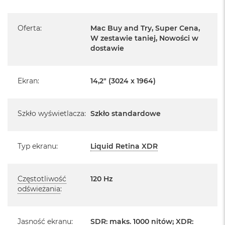
o
Pochodzi od polskiego, oficjalnego dystrybutora Apple.
o
k
Oferta
:
Mac Buy and Try, Super Cena,
Posiada pełną, 12 miesięczną gwarancję
A
producenta
W zestawie taniej, Nowości w
i
dostawie
r
Realizowaną w każdym autoryzowanym punkcie
P
serwisowym Apple na terenie całego świata.
ó
ł
Ekran
:
14,2" (3024 x 1964)
Istnieje możliwość przedłużenia gwarancji producenta.
n
Szczegółowe informacje na ten temat uzyskają Państwo
o
kontaktując się z naszym handlowcem.
c
Szkło wyświetlacza
:
Szkło standardowe
M
Posiada fabryczne zafoliowane opakowanie
a
c
Posiada system operacyjny macOS w języku
Typ ekranu
:
Liquid Retina XDR
polskim oraz polskie menu
B
o
o
Język polski wybieramy przy pierwszym uruchomieniu
Częstotliwość
120 Hz
k
urządzenia.
odświeżania
:
A
i
r
Zawartość zestawu:
S
Jasność ekranu
:
SDR: maks. 1000 nitów; XDR: