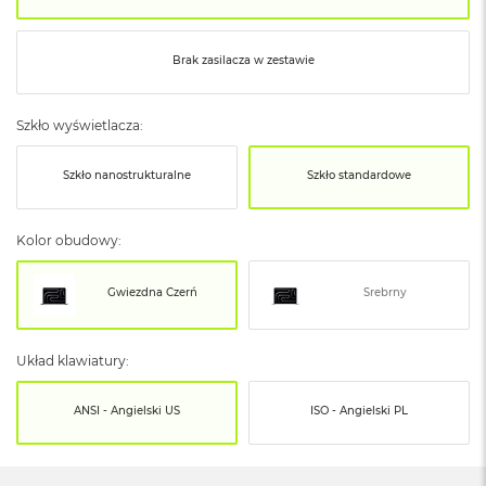
o
o
k
N
Brak zasilacza w zestawie
e
o
S
Szkło wyświetlacza:
r
e
Szkło nanostrukturalne
Szkło standardowe
b
r
n
y
Kolor obudowy:
W
Gwiezdna Czerń
Srebrny
e
d
ł
u
Układ klawiatury:
g
p
ANSI - Angielski US
ISO - Angielski PL
o
j
e
m