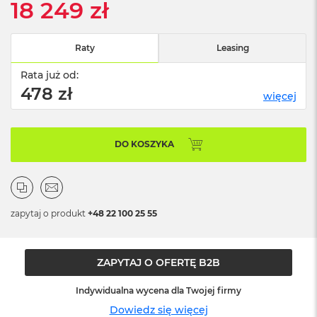
18 249 zł
n
o
ś
c
Raty
Leasing
i
d
Rata już od:
y
478 zł
s
więcej
k
u
DO KOSZYKA
M
a
c
B
o
o
zapytaj o produkt
+48 22 100 25 55
k
N
e
o
ZAPYTAJ O OFERTĘ B2B
2
5
Indywidualna wycena dla Twojej firmy
6
Dowiedz się więcej
G