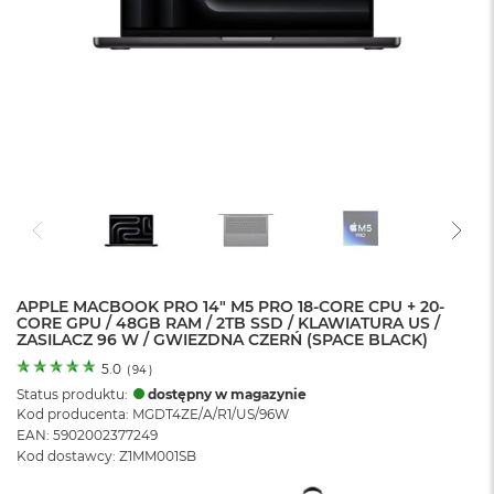
o
l
o
r
u
M
a
c
B
o
o
k
N
e
APPLE MACBOOK PRO 14" M5 PRO 18-CORE CPU + 20-
o
CORE GPU / 48GB RAM / 2TB SSD / KLAWIATURA US /
C
ZASILACZ 96 W / GWIEZDNA CZERŃ (SPACE BLACK)
y
t
5.0
(
94
)
r
Status produktu:
dostępny w magazynie
u
Kod producenta: MGDT4ZE/A/R1/US/96W
s
EAN: 5902002377249
o
Kod dostawcy: Z1MM001SB
w
o