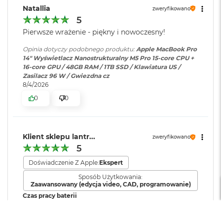
M
Natallia
zweryfikowano
a
Odtwarzanie
Obsługiwane formaty: m.in.
5
Chip
c
dźwięku
:
AAC, MP3,
Apple Lossless
,
FLAC
,
Pierwsze wrażenie - piękny i nowoczesny!
B
Dolby Digital
, Dolby Digital
o
Apple M5 Pro
Plus i Dolby Atmos
Opinia dotyczy podobnego produktu:
Apple MacBook Pro
o
14" Wyświetlacz Nanostrukturalny M5 Pro 15-core CPU +
k
Apple M5 Pro (18-rdzeniowy procesor CPU + 20-rdzeniowy
16-core GPU / 48GB RAM / 1TB SSD / Klawiatura US /
A
Zasilacz 96 W / Gwiezdna cz
procesor GPU + Akceleratory Neural Accelerator)
i
Zainstalowany
macOS
8/4/2026
r
system operacyjny
:
16-rdzeniowy system Neural Engine
5
0
0
1
2
Sprzętowa akceleracja ray tracingu
Wersja systemu
macOS Sequoia lub nowszy
G
operacyjnego
:
B
307 GB/s przepustowości pamięci
Klient sklepu lantr...
zweryfikowano
5
M
Silnik multimedialny
a
Dołączone
Wbudowane aplikacje systemu
Doświadczenie Z Apple:
Ekspert
c
Sprzętowa akceleracja obsługi H.264, HEVC, ProRes i ProRes RAW
oprogramowanie
:
macOS
B
Sposób Użytkowania:
Zaawansowany (edycja video, CAD, programowanie)
o
Silnik dekodowania wideo
o
Czas pracy baterii
k
Dodatkowe
Klawiatura z Touch ID, Gładzik
Krótki
Zadowalający
Długi
Silnik kodowania wideo
A
informacje
:
Force Touch wyczuwający siłę
Jakość wykonania