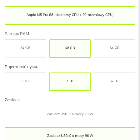
ó
ż
Apple M5 Pro (18-rdzeniowy CPU + 20-rdzeniowy GPU)
M
a
c
Pamięć RAM:
B
o
24 GB
48 GB
64 GB
o
k
N
e
Pojemność dysku:
o
I
1 TB
2 TB
4 TB
n
d
y
Zasilacz:
g
o
Zasilacz USB‑C o mocy 70 W
M
a
c
B
Zasilacz USB‑C o mocy 96 W