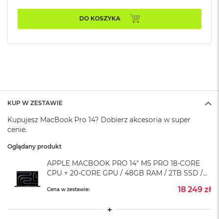
A
i
DO KOSZYKA
r
M
4
M
a
c
B
o
o
KUP W ZESTAWIE
k
A
Kupujesz MacBook Pro 14? Dobierz akcesoria w super
i
cenie.
r
M
Oglądany produkt
3
APPLE MACBOOK PRO 14" M5 PRO 18-CORE
M
CPU + 20-CORE GPU / 48GB RAM / 2TB SSD /
a
KLAWIATURA US / ZASILACZ 96 W /
c
18 249 zł
Cena w zestawie:
GWIEZDNA CZERŃ (SPACE BLACK)
B
o
o