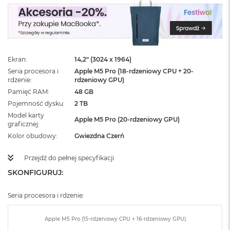
ż
ó
ł
t
y
Ekran
14,2" (3024 x 1964)
M
a
Seria procesora i
Apple M5 Pro (18-rdzeniowy CPU + 20-
c
rdzenie
rdzeniowy GPU)
B
Pamięć RAM
48 GB
o
Pojemność dysku
2 TB
o
Model karty
k
Apple M5 Pro (20-rdzeniowy GPU)
graficznej
N
e
Kolor obudowy
Gwiezdna Czerń
o
S
Przejdź do pełnej specyfikacji
u
SKONFIGURUJ:
b
t
e
Seria procesora i rdzenie:
l
n
y
Apple M5 Pro (15-rdzeniowy CPU + 16-rdzeniowy GPU)
R