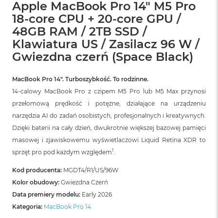
B
Apple MacBook Pro 14" M5 Pro
o
18-core CPU + 20-core GPU /
o
k
48GB RAM / 2TB SSD /
A
Klawiatura US / Zasilacz 96 W /
i
Gwiezdna czerń (Space Black)
r
B
ł
MacBook Pro 14″. Turboszybkość. To rodzinne.
ę
k
14-calowy MacBook Pro z czipem M5 Pro lub M5 Max przynosi
i
przełomową prędkość i potężne, działające na urządzeniu
t
n
narzędzia AI do zadań osobistych, profesjonalnych i kreatywnych.
y
Dzięki baterii na cały dzień, dwukrotnie większej bazowej pamięci
masowej i zjawiskowemu wyświetlaczowi Liquid Retina XDR to
M
a
1
sprzęt pro pod każdym względem
.
c
B
Kod producenta:
MGDT4/R1/US/96W
o
Kolor obudowy:
Gwiezdna Czerń
o
Data premiery modelu:
Early 2026
k
A
Kategoria:
MacBook Pro 14
i