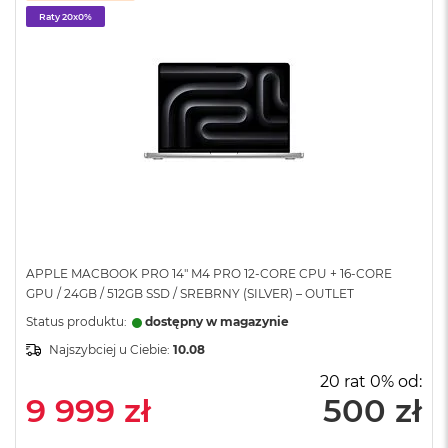
A
Raty 20x0%
i
r
M
a
c
B
o
o
k
A
i
r
M
APPLE MACBOOK PRO 14" M4 PRO 12-CORE CPU + 16-CORE
5
GPU / 24GB / 512GB SSD / SREBRNY (SILVER) – OUTLET
Status produktu:
dostępny w magazynie
M
a
Najszybciej u Ciebie:
10.08
c
B
20 rat 0% od:
o
9 999 zł
500 zł
o
k