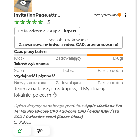
Czytnik kart
TAK
ś
pamięci
:
c
Atmos sprawią, że zawsze będzie Cię doskonale słychać i
i
invitationPage.attr...
widać w perfekcyjnie skomponowanym kadrze.
zweryfikowano
d
5
y
Karta sieciowa
Wi-Fi 7 (802.11be)
POŁĄCZ WSZYSTKO
– Wyposażony w trzy porty
s
Doświadczenie Z Apple:
Ekspert
bezprzewodowa
Thunderbolt 5 i port MagSafe 3 do ładowania, gniazdo na
k
WLAN
:
Sposób Użytkowania:
u
kartę SDXC, port HDMI, gniazdo słuchawkowe i
Zaawansowany (edycja video, CAD, programowanie)
zaprojektowany przez Apple czip do łączności
Czas pracy baterii
M
6
bezprzewodowej N1 obsługujący interfejsy Wi-Fi 7
i
a
Kamera
Kamera 12MP Center Stage z
Krótki
Zadowalający
Długi
c
Jakość wykonania
internetowa
:
obsługą funkcji Widok blatu
Bluetooth 6. Do modelu z czipem M5 Pro podłączysz aż trzy
B
Słaba
Dobra
Bardzo dobra
wyświetlacze zewnętrzne, a do modelu z czipem M5 Max –
o
Wydajność i płynność
o
nawet cztery.
Niewystarczająca
Zadowalająca
Bardzo dobra
Bateria
:
Litowo-polimerowa
k
Jeden z najlepszych zakupów, LLMy działają
A
lokalnie, polecam!👌
i
r
Pojemność baterii
:
72,4 Wh
Opinia dotyczy podobnego produktu:
Apple MacBook Pro
2
14" M5 Pro 18-core CPU + 20-core GPU / 64GB RAM / 1TB
5
SSD / Gwiezdna czerń (Space Black)
6
5/19/2026
G
Szybkie ładowanie
:
Możliwość szybkiego ładowania
Wyświetlacz
B
zasilaczem USB PD o mocy
1
0
96W lub wyższą