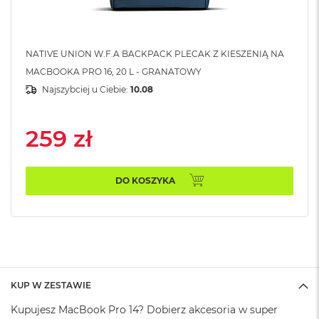
k
A
i
r
NATIVE UNION W.F.A BACKPACK PLECAK Z KIESZENIĄ NA
M
2
MACBOOKA PRO 16, 20 L - GRANATOWY
Najszybciej u Ciebie:
10.08
M
a
c
259 zł
B
o
o
k
DO KOSZYKA
A
i
r
1
3
M
a
KUP W ZESTAWIE
c
B
Kupujesz MacBook Pro 14? Dobierz akcesoria w super
o