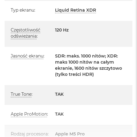
d
ł
Posiada system operacyjny macOS w języku
Typ ekranu
:
Liquid Retina XDR
u
polskim oraz polskie menu
g
p
Język polski wybieramy przy pierwszym uruchomieniu
a
Częstotliwość
120 Hz
urządzenia.
m
odświeżania
:
i
ę
Zawartość zestawu:
c
Jasność ekranu
:
SDR: maks. 1000 nitów; XDR:
i
14 -calowy MacBook Pro
maks 1000 nitów na całym
R
ekranie, 1600 nitów szczytowo
A
Przewód USB-C na MagSafe 3 do ładowania (2m)
M
(tylko treści HDR)
Zasilacz USB‑C o mocy 96 W
M
a
True Tone
:
TAK
c
B
o
o
Apple ProMotion
:
TAK
k
Układ klawiatury:
A
i
MacBook posiada układ klawiatury widoczny na zdjęciu - jest to
Rodzaj procesora
:
Apple M5 Pro
r