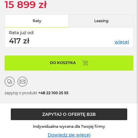
15 899 zł
n
o
ś
c
Raty
Leasing
i
d
Rata już od:
y
417 zł
s
więcej
k
u
DO KOSZYKA
M
a
c
B
o
o
zapytaj o produkt
+48 22 100 25 55
k
N
e
o
ZAPYTAJ O OFERTĘ B2B
2
5
Indywidualna wycena dla Twojej firmy
6
Dowiedz się więcej
G