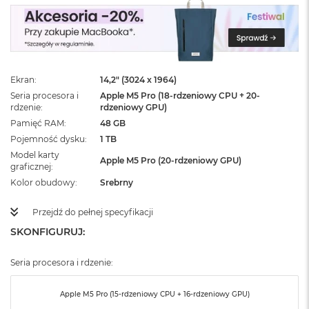
ż
ó
ł
t
y
Ekran
14,2" (3024 x 1964)
M
a
Seria procesora i
Apple M5 Pro (18-rdzeniowy CPU + 20-
c
rdzenie
rdzeniowy GPU)
B
Pamięć RAM
48 GB
o
Pojemność dysku
1 TB
o
Model karty
k
Apple M5 Pro (20-rdzeniowy GPU)
graficznej
N
e
Kolor obudowy
Srebrny
o
S
Przejdź do pełnej specyfikacji
u
SKONFIGURUJ:
b
t
e
Seria procesora i rdzenie:
l
n
y
Apple M5 Pro (15-rdzeniowy CPU + 16-rdzeniowy GPU)
R