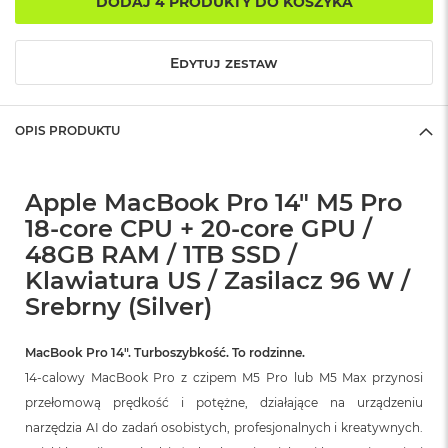
DODAJ 4 PRODUKTY DO KOSZYKA
r
G
w
i
Edytuj zestaw
e
z
d
OPIS PRODUKTU
n
a
s
z
Apple MacBook Pro 14" M5 Pro
a
18-core CPU + 20-core GPU /
r
o
48GB RAM / 1TB SSD /
ś
Klawiatura US / Zasilacz 96 W /
ć
Srebrny (Silver)
M
a
c
MacBook Pro 14″. Turboszybkość. To rodzinne.
B
14-calowy MacBook Pro z czipem M5 Pro lub M5 Max przynosi
o
przełomową prędkość i potężne, działające na urządzeniu
o
k
narzędzia AI do zadań osobistych, profesjonalnych i kreatywnych.
A