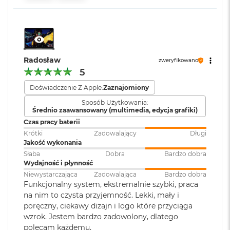
Wyświetlacz Super Retina XDR
M
a
c
4
Wyświetlacz Liquid Retina XDR o przekątnej 14,2 cala
;
Ładowanie i
Trzy porty Thunderbolt 5
B
rozdzielczość natywna 3024 na 1964 piksele przy 254 pikselach na
rozbudowa
:
(USB‑C) obsługujące:
o
cal
Ładowanie,
DisplayPort
,
o
Radosław
zweryfikowano
k
Thunderbolt 5 (do 120 Gb/s),
5
A
XDR (Extreme Dynamic Range)
USB 4 (do 120 Gb/s)
i
Doświadczenie Z Apple:
Zaznajomiony
r
Kontrast 1 000 000:1
5
Sposób Użytkowania:
Klawiatura
NIE
1
Średnio zaawansowany (multimedia, edycja grafiki)
Jasność XDR: 1000 nitów utrzymywana na całym ekranie, 1600
numeryczna
:
2
Czas pracy baterii
1
nitów szczytowo
(tylko treści HDR)
G
Krótki
Zadowalający
Długi
B
Jasność w trybie SDR: nawet 1000 nitów (w plenerze)
Jakość wykonania
Podświetlana
TAK
Słaba
Dobra
Bardzo dobra
M
klawiatura
:
Wydajność i płynność
Kolory
a
c
Niewystarczająca
Zadowalająca
Bardzo dobra
1 miliard kolorów
B
Funkcjonalny system, ekstremalnie szybki, praca
o
Touch ID
:
TAK
na nim to czysta przyjemność. Lekki, mały i
o
Szeroka gama kolorów (P3)
poręczny, ciekawy dizajn i logo które przyciąga
k
wzrok. Jestem bardzo zadowolony, dlatego
A
Technologia True Tone
polecam każdemu.
Obsługa
Obsługa maks. trzech