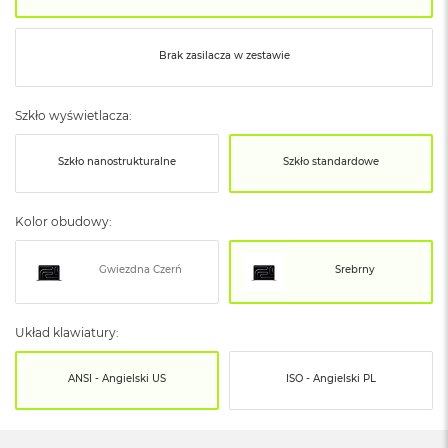
o
o
k
N
Brak zasilacza w zestawie
e
o
S
Szkło wyświetlacza:
r
e
Szkło nanostrukturalne
Szkło standardowe
b
r
n
y
Kolor obudowy:
W
Gwiezdna Czerń
Srebrny
e
d
ł
u
Układ klawiatury:
g
p
ANSI - Angielski US
ISO - Angielski PL
o
j
e
m