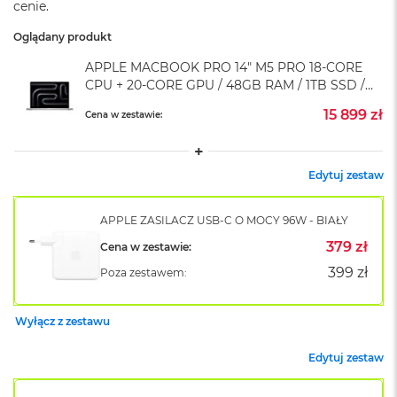
cenie.
o
k
Oglądany produkt
A
i
APPLE MACBOOK PRO 14" M5 PRO 18-CORE
r
CPU + 20-CORE GPU / 48GB RAM / 1TB SSD /
1
KLAWIATURA US / ZASILACZ 96 W / SREBRNY
5
15 899 zł
Cena w zestawie:
(SILVER)
W
e
d
Edytuj zestaw
ł
u
APPLE ZASILACZ USB-C O MOCY 96W - BIAŁY
g
k
379 zł
Cena w zestawie:
o
l
399 zł
Poza zestawem:
o
r
u
Wyłącz z zestawu
M
Edytuj zestaw
a
c