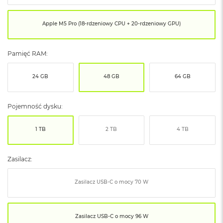
ó
ż
Apple M5 Pro (18-rdzeniowy CPU + 20-rdzeniowy GPU)
M
a
c
Pamięć RAM:
B
o
24 GB
48 GB
64 GB
o
k
N
e
Pojemność dysku:
o
I
1 TB
2 TB
4 TB
n
d
y
Zasilacz:
g
o
Zasilacz USB‑C o mocy 70 W
M
a
c
B
Zasilacz USB‑C o mocy 96 W