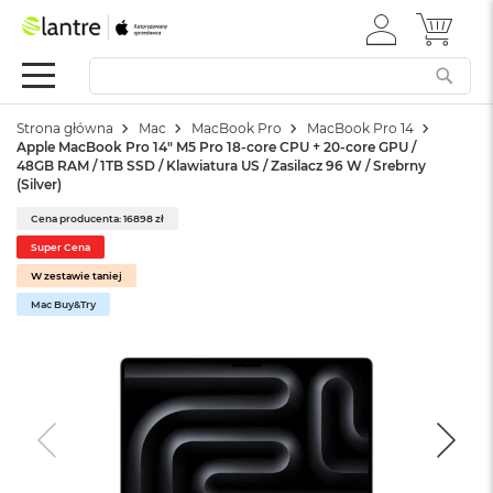
ZALOGUJ
MÓJ 
Apple
SIĘ
Festiwal
Mac
Strona główna
Mac
MacBook Pro
MacBook Pro 14
M
Apple MacBook Pro 14" M5 Pro 18-core CPU + 20-core GPU /
a
48GB RAM / 1TB SSD / Klawiatura US / Zasilacz 96 W / Srebrny
c
(Silver)
B
o
Cena producenta: 16898 zł
o
Super Cena
k
W zestawie taniej
N
e
Mac Buy&Try
o
W
e
d
ł
u
g
k