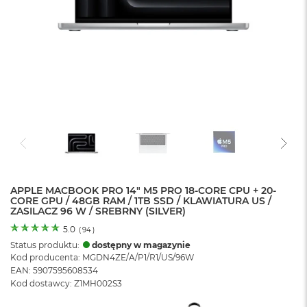
o
l
o
r
u
M
a
c
B
o
o
k
N
e
APPLE MACBOOK PRO 14" M5 PRO 18-CORE CPU + 20-
o
CORE GPU / 48GB RAM / 1TB SSD / KLAWIATURA US /
C
ZASILACZ 96 W / SREBRNY (SILVER)
y
t
5.0
(
94
)
r
Status produktu:
dostępny w magazynie
u
Kod producenta: MGDN4ZE/A/P1/R1/US/96W
s
EAN: 5907595608534
o
Kod dostawcy: Z1MH002S3
w
o