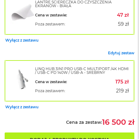
B
LANTRE ŚCIERECZKA DO CZYSZCZENIA
EKRANÓW - BIAŁA
o
o
47 zł
Cena w zestawie:
k
A
59 zł
Poza zestawem:
i
r
B
Wyłącz z zestawu
ł
ę
Edytuj zestaw
k
i
t
LINQ HUB 3IN1 PRO USB-C MULTIPORT /4K HDMI
/ USB-C PD 140W / USB-A - SREBRNY
n
y
175 zł
Cena w zestawie:
219 zł
M
Poza zestawem:
a
c
Wyłącz z zestawu
B
o
o
16 500 zł
Cena za zestaw:
k
A
i