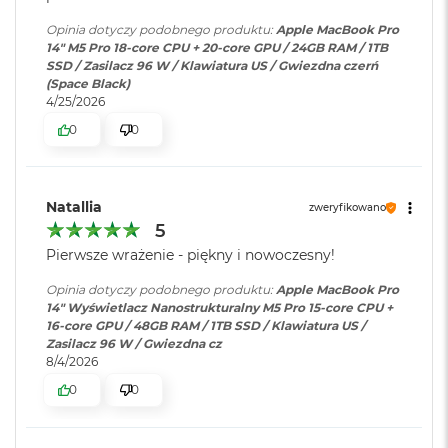
i
wyświetlaczy
:
wyświetlaczy zewnętrznych do
r
Częstotliwość odświeżania
Opinia dotyczy podobnego produktu:
Apple MacBook Pro
6K przy 60 Hz lub jednego
1
14" M5 Pro 18-core CPU + 20-core GPU / 24GB RAM / 1TB
T
wyświetlacza do 8K przy 60 Hz.
Technologia ProMotion zapewniająca adaptacyjną częstotliwość
SSD / Zasilacz 96 W / Klawiatura US / Gwiezdna czerń
B
(Space Black)
odświeżania do 120 Hz
4/25/2026
M
Odtwarzanie wideo
:
Obsługiwane formaty: m.in.
Stałe częstotliwości odświeżania: 47,95 Hz, 48,00 Hz, 50,00 Hz,
a
0
0
HEVC,
H.264
, AV1 i ProRes; HDR z
c
59,94 Hz, 60,00 Hz
Dolby Vision, HDR10 i HLG
B
o
o
Natallia
zweryfikowano
k
Odtwarzanie
Obsługiwane formaty: m.in.
5
A
Chip
dźwięku
:
AAC, MP3,
Apple Lossless
,
FLAC
,
i
Pierwsze wrażenie - piękny i nowoczesny!
Dolby Digital
, Dolby Digital
r
Apple M5 Pro
Plus i Dolby Atmos
2
Opinia dotyczy podobnego produktu:
Apple MacBook Pro
T
14" Wyświetlacz Nanostrukturalny M5 Pro 15-core CPU +
Apple M5 Pro (18-rdzeniowy procesor CPU + 20-rdzeniowy
B
16-core GPU / 48GB RAM / 1TB SSD / Klawiatura US /
Zasilacz 96 W / Gwiezdna cz
procesor GPU + Akceleratory Neural Accelerator)
Zainstalowany
macOS
8/4/2026
M
system operacyjny
:
a
16-rdzeniowy system Neural Engine
0
0
c
B
Sprzętowa akceleracja ray tracingu
Wersja systemu
macOS Sequoia lub nowszy
o