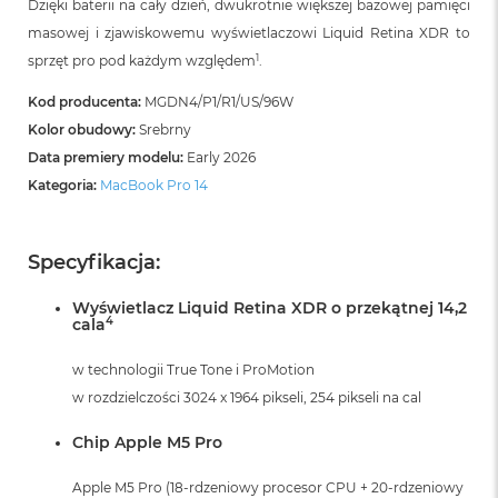
Dzięki baterii na cały dzień, dwukrotnie większej bazowej pamięci
i
r
masowej i zjawiskowemu wyświetlaczowi Liquid Retina XDR to
K
1
sprzęt pro pod każdym względem
.
s
i
Kod producenta:
MGDN4/P1/R1/US/96W
ę
Kolor obudowy:
Srebrny
ż
y
Data premiery modelu:
Early 2026
c
Kategoria:
MacBook Pro 14
o
w
a
P
Specyfikacja:
o
ś
Wyświetlacz Liquid Retina XDR o przekątnej 14,2
w
4
cala
i
a
w technologii True Tone i ProMotion
t
a
w rozdzielczości 3024 x 1964 pikseli, 254 pikseli na cal
M
Chip Apple M5 Pro
a
c
Apple M5 Pro (18-rdzeniowy procesor CPU + 20-rdzeniowy
B