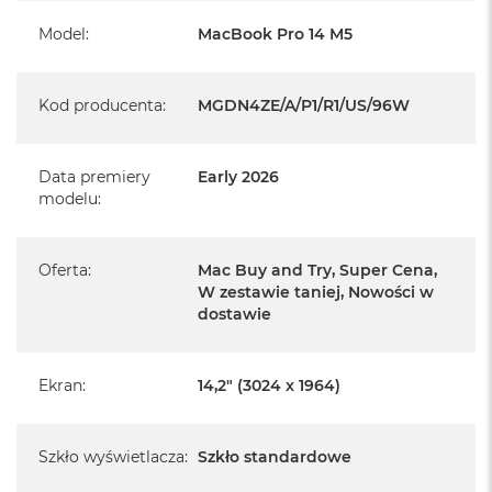
r
System operacyjny macOS
e
Model
:
MacBook Pro 14 M5
b
r
n
y
Kod producenta
:
MGDN4ZE/A/P1/R1/US/96W
Informacje o produkcie:
M
a
Data premiery
Early 2026
c
MacBook Pro jest nowy
modelu
:
B
o
Pochodzi od polskiego, oficjalnego dystrybutora Apple.
o
k
Oferta
:
Mac Buy and Try, Super Cena,
Posiada pełną, 12 miesięczną gwarancję
A
producenta
W zestawie taniej, Nowości w
i
dostawie
r
Realizowaną w każdym autoryzowanym punkcie
Z
ł
serwisowym Apple na terenie całego świata.
o
Ekran
:
14,2" (3024 x 1964)
Istnieje możliwość przedłużenia gwarancji producenta.
t
Szczegółowe informacje na ten temat uzyskają Państwo
y
kontaktując się z naszym handlowcem.
Szkło wyświetlacza
:
Szkło standardowe
W
e
Posiada fabryczne zafoliowane opakowanie