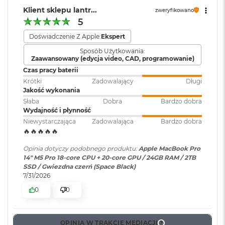
o
operacyjnego
:
307 GB/s przepustowości pamięci
Klient sklepu lantr...
zweryfikowano
k
5
A
Silnik multimedialny
i
Dołączone
Wbudowane aplikacje systemu
Doświadczenie Z Apple:
Ekspert
r
Sprzętowa akceleracja obsługi H.264, HEVC, ProRes i ProRes RAW
oprogramowanie
:
macOS
4
Sposób Użytkowania:
T
Zaawansowany (edycja video, CAD, programowanie)
Silnik dekodowania wideo
B
Czas pracy baterii
Dodatkowe
Klawiatura z Touch ID, Gładzik
Krótki
Zadowalający
Długi
Silnik kodowania wideo
M
informacje
:
Force Touch wyczuwający siłę
Jakość wykonania
a
nacisku, Czujnik światła
Silnik kodujący i dekodujący format ProRes
Słaba
Dobra
Bardzo dobra
c
otoczenia
Wydajność i płynność
B
Dekoder AV1
o
Niewystarczająca
Zadowalająca
Bardzo dobra
o
🔥🔥🔥🔥🔥
k
Układ klawiatury
:
ANSI - Angielski US
P
Opinia dotyczy podobnego produktu:
Apple MacBook Pro
r
14" M5 Pro 18-core CPU + 20-core GPU / 24GB RAM / 2TB
o
SSD / Gwiezdna czerń (Space Black)
Ładowanie i rozbudowa
Materiał wykonania
:
Aluminium
7/31/2026
M
0
0
Gniazdo na kartę SDXC
a
c
Port HDMI
Kolor obudowy
:
Srebrny
B
Gniazdo słuchawkowe 3,5 mm
o
OPINIA W TRAKCIE MEDIACJI
?