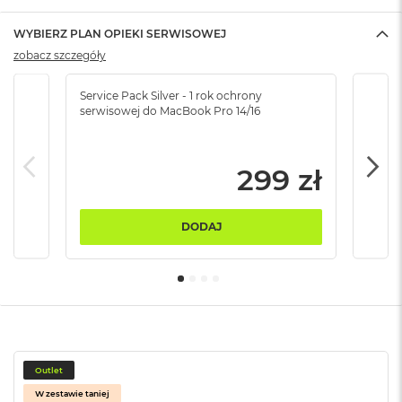
B
WYBIERZ PLAN OPIEKI SERWISOWEJ
M
zobacz szczegóły
a
c
B
Service Pack Silver - 1 rok ochrony
Servi
o
serwisowej do MacBook Pro 14/16
serw
o
k
N
299 zł
e
o
5
1
DODAJ
2
G
B
M
a
c
B
o
Outlet
o
W zestawie taniej
k