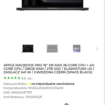
o
l
o
r
u
M
a
c
B
o
o
k
N
e
APPLE MACBOOK PRO 16" M5 MAX 18-CORE CPU + 40-
o
CORE GPU / 128GB RAM / 2TB SSD / KLAWIATURA US /
C
ZASILACZ 140 W / GWIEZDNA CZERŃ (SPACE BLACK)
y
t
5.0
(
34
)
r
Status produktu:
na indywidualne zamówienie
u
Kod producenta: MGEE4ZE/A/R2/US/140W
s
EAN: 5902002377911
o
Kod dostawcy: Z1N2000QP
w
o