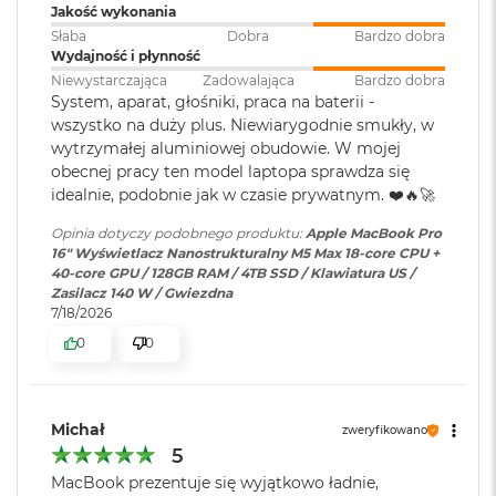
k
zasilaczem USB PD o mocy
Jakość wykonania
A
Wyświetlacz Super Retina XDR
140W lub wyższą
Słaba
Dobra
Bardzo dobra
i
Wydajność i płynność
r
4
Wyświetlacz Liquid Retina XDR o przekątnej 16,2 cala
;
Niewystarczająca
Zadowalająca
Bardzo dobra
3
rozdzielczość natywna 3456 na 2234 piksele przy 254 pikselach na
System, aparat, głośniki, praca na baterii -
2
Ładowanie i
Trzy porty Thunderbolt 5
G
wszystko na duży plus. Niewiarygodnie smukły, w
cal
rozbudowa
:
(USB‑C) obsługujące:
B
wytrzymałej aluminiowej obudowie. W mojej
Ładowanie,
DisplayPort
,
R
obecnej pracy ten model laptopa sprawdza się
XDR (Extreme Dynamic Range)
Thunderbolt 5 (do 120 Gb/s),
A
idealnie, podobnie jak w czasie prywatnym. ❤️🔥🚀
USB 4 (do 120 Gb/s)
M
Kontrast 1 000 000:1
Opinia dotyczy podobnego produktu:
Apple MacBook Pro
W
Jasność XDR: 1000 nitów utrzymywana na całym ekranie, 1600
16" Wyświetlacz Nanostrukturalny M5 Max 18-core CPU +
e
Klawiatura
NIE
40-core GPU / 128GB RAM / 4TB SSD / Klawiatura US /
1
nitów szczytowo
(tylko treści HDR)
d
numeryczna
:
Zasilacz 140 W / Gwiezdna
ł
7/18/2026
Jasność w trybie SDR: nawet 1000 nitów (w plenerze)
u
0
0
g
Podświetlana
TAK
p
Kolory
klawiatura
:
o
j
1 miliard kolorów
e
Michał
zweryfikowano
m
Szeroka gama kolorów (P3)
5
Touch ID
:
TAK
n
MacBook prezentuje się wyjątkowo ładnie,
o
Technologia True Tone