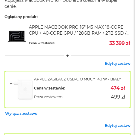
Kupujesz MacBook Pro 16? Dobierz akcesoria w super
A
cenie.
i
r
Oglądany produkt
M
4
APPLE MACBOOK PRO 16" M5 MAX 18-CORE
CPU + 40-CORE GPU / 128GB RAM / 2TB SSD /
M
KLAWIATURA US / ZASILACZ 140 W /
a
33 399 zł
Cena w zestawie:
GWIEZDNA CZERŃ (SPACE BLACK)
c
B
o
o
Edytuj zestaw
k
A
i
APPLE ZASILACZ USB-C O MOCY 140 W - BIAŁY
r
474 zł
Cena w zestawie:
M
3
499 zł
Poza zestawem:
M
a
Wyłącz z zestawu
c
B
Edytuj zestaw
o
o