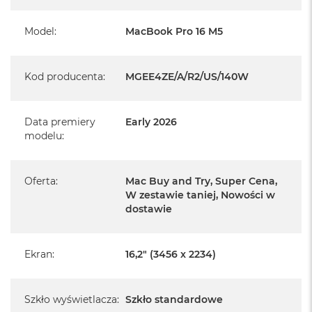
i
System operacyjny macOS
r
Model
:
MacBook Pro 16 M5
K
s
i
ę
Kod producenta
:
MGEE4ZE/A/R2/US/140W
ż
Informacje o produkcie:
y
c
o
Data premiery
Early 2026
MacBook Pro jest nowy
w
modelu
:
a
Pochodzi od polskiego, oficjalnego dystrybutora Apple.
P
o
Oferta
:
Mac Buy and Try, Super Cena,
Posiada pełną, 12 miesięczną gwarancję
ś
producenta
W zestawie taniej, Nowości w
w
dostawie
i
Realizowaną w każdym autoryzowanym punkcie
a
t
serwisowym Apple na terenie całego świata.
a
Ekran
:
16,2" (3456 x 2234)
Istnieje możliwość przedłużenia gwarancji producenta.
M
Szczegółowe informacje na ten temat uzyskają Państwo
a
kontaktując się z naszym handlowcem.
c
Szkło wyświetlacza
:
Szkło standardowe
B