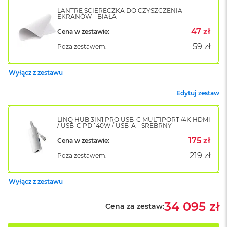
k
LANTRE ŚCIERECZKA DO CZYSZCZENIA
A
EKRANÓW - BIAŁA
i
47 zł
Cena w zestawie:
r
M
59 zł
Poza zestawem:
2
M
Wyłącz z zestawu
a
c
Edytuj zestaw
B
o
o
LINQ HUB 3IN1 PRO USB-C MULTIPORT /4K HDMI
k
/ USB-C PD 140W / USB-A - SREBRNY
A
175 zł
Cena w zestawie:
i
r
219 zł
Poza zestawem:
1
3
Wyłącz z zestawu
M
a
34 095 zł
Cena za zestaw:
c
B
o