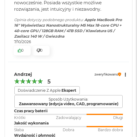
ś
nowocześnie. Posiada wszystkie możliwe
c
Obsługa
Obsługa maks. czterech
rozwiązania, jest intuicyjny i niezawodny.
Częstotliwość odświeżania
i
wyświetlaczy
:
wyświetlaczy zewnętrznych do
d
Opinia dotyczy podobnego produktu:
Apple MacBook Pro
6K przy 60 Hz lub dwóch
Technologia ProMotion zapewniająca adaptacyjną częstotliwość
y
16" Wyświetlacz Nanostrukturalny M5 Max 18-core CPU +
wyświetlaczy do 8K przy 60 Hz.
s
odświeżania do 120 Hz
40-core GPU / 128GB RAM / 4TB SSD / Klawiatura US /
k
Zasilacz 140 W / Gwiezdna
u
Stałe częstotliwości odświeżania: 47,95 Hz, 48,00 Hz, 50,00 Hz,
7/10/2026
Odtwarzanie wideo
:
Obsługiwane formaty: m.in.
59,94 Hz, 60,00 Hz
0
0
M
HEVC,
H.264
, AV1 i ProRes; HDR z
a
Dolby Vision, HDR10 i HLG
c
B
Andrzej
o
zweryfikowano
Chip
Odtwarzanie
Obsługiwane formaty: m.in.
o
5
dźwięku
:
AAC, MP3,
Apple Lossless
,
FLAC
,
k
Doświadczenie Z Apple:
Ekspert
A
Apple M5 Max
Dolby Digital
, Dolby Digital
i
Plus i Dolby Atmos
Sposób Użytkowania:
r
Apple M5 Max (18-rdzeniowy procesor CPU + 40-rdzeniowy
Zaawansowany (edycja video, CAD, programowanie)
2
procesor GPU + Akceleratory Neural Accelerator)
Czas pracy baterii
5
Zainstalowany
macOS
Krótki
Zadowalający
Długi
6
16-rdzeniowy system Neural Engine
system operacyjny
:
Jakość wykonania
G
B
Słaba
Dobra
Bardzo dobra
Sprzętowa akceleracja ray tracingu
Wydajność i płynność