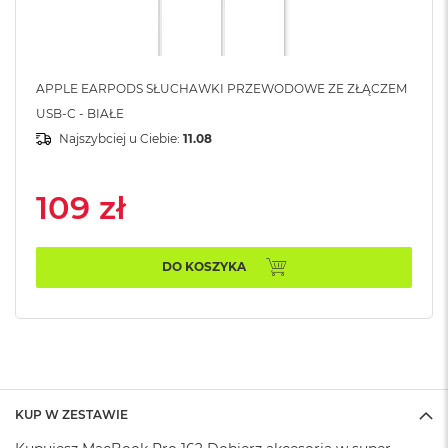
A
i
r
APPLE EARPODS SŁUCHAWKI PRZEWODOWE ZE ZŁĄCZEM
M
a
USB-C - BIAŁE
c
Najszybciej u Ciebie:
11.08
B
o
o
109 zł
k
A
i
r
DO KOSZYKA
M
5
M
a
c
B
o
KUP W ZESTAWIE
o
k