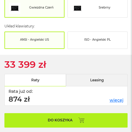
o
o
Gwiezdna Czerń
Srebrny
k
N
e
Układ klawiatury:
o
S
r
ANSI - Angielski US
ISO - Angielski PL
e
b
r
n
33 399 zł
y
W
Raty
Leasing
e
d
Rata już od:
ł
u
874 zł
więcej
g
p
o
j
DO KOSZYKA
e
m