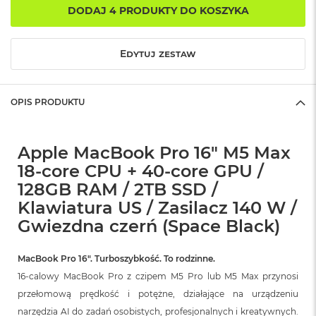
DODAJ 4 PRODUKTY DO KOSZYKA
o
k
A
i
Edytuj zestaw
r
1
5
OPIS PRODUKTU
W
e
d
Apple MacBook Pro 16" M5 Max
ł
u
18-core CPU + 40-core GPU /
g
128GB RAM / 2TB SSD /
k
o
Klawiatura US / Zasilacz 140 W /
l
Gwiezdna czerń (Space Black)
o
r
u
MacBook Pro 16″. Turboszybkość. To rodzinne.
16-calowy MacBook Pro z czipem M5 Pro lub M5 Max przynosi
M
a
przełomową prędkość i potężne, działające na urządzeniu
c
narzędzia AI do zadań osobistych, profesjonalnych i kreatywnych.