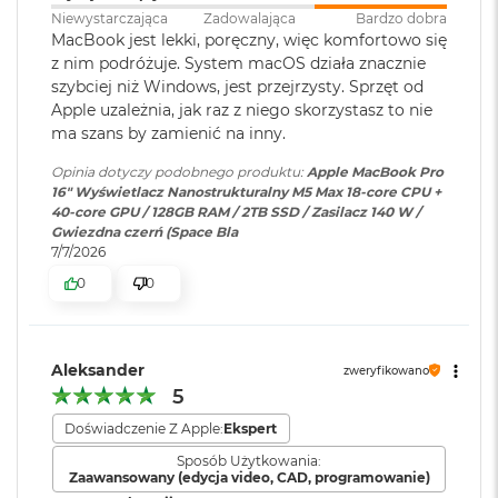
M
Niewystarczająca
Zadowalająca
Bardzo dobra
Wersja systemu
macOS Sequoia lub nowszy
614 GB/s przepustowości pamięci
a
MacBook jest lekki, poręczny, więc komfortowo się
operacyjnego
:
c
z nim podróżuje. System macOS działa znacznie
B
Silnik multimedialny
szybciej niż Windows, jest przejrzysty. Sprzęt od
o
Apple uzależnia, jak raz z niego skorzystasz to nie
o
Dołączone
Wbudowane aplikacje systemu
Sprzętowa akceleracja obsługi H.264, HEVC, ProRes i ProRes RAW
ma szans by zamienić na inny.
k
oprogramowanie
:
macOS
A
Silnik dekodowania wideo
Opinia dotyczy podobnego produktu:
Apple MacBook Pro
i
16" Wyświetlacz Nanostrukturalny M5 Max 18-core CPU +
r
Dwa silniki kodujące wideo
Dodatkowe
Klawiatura z Touch ID, Gładzik
40-core GPU / 128GB RAM / 2TB SSD / Zasilacz 140 W /
5
Gwiezdna czerń (Space Bla
informacje
:
Force Touch wyczuwający siłę
1
Dwa silniki kodujące i dekodujące format ProRes
7/7/2026
2
nacisku, Czujnik światła
G
otoczenia
0
0
Dekoder AV1
B
M
Układ klawiatury
:
ANSI - Angielski US
a
Aleksander
zweryfikowano
c
5
B
Ładowanie i rozbudowa
o
Materiał wykonania
:
Aluminium
Doświadczenie Z Apple:
Ekspert
o
Gniazdo na kartę SDXC
k
Sposób Użytkowania:
Port HDMI
A
Zaawansowany (edycja video, CAD, programowanie)
Kolor obudowy
:
Gwiezdna Czerń