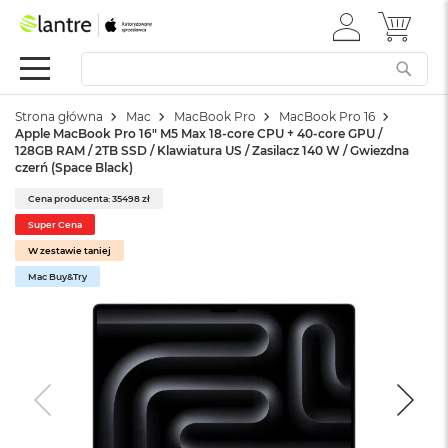
ZALOGUJ
MÓJ 
Apple
SIĘ
Festiwal
Mac
Strona główna
Mac
MacBook Pro
MacBook Pro 16
M
Apple MacBook Pro 16" M5 Max 18-core CPU + 40-core GPU /
a
128GB RAM / 2TB SSD / Klawiatura US / Zasilacz 140 W / Gwiezdna
c
czerń (Space Black)
B
o
Cena producenta: 35498 zł
o
Super Cena
k
W zestawie taniej
N
e
Mac Buy&Try
o
W
e
d
ł
u
g
k