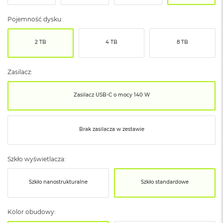
ó
ż
Pojemność dysku:
M
2 TB
4 TB
8 TB
a
c
B
o
Zasilacz:
o
k
Zasilacz USB‑C o mocy 140 W
N
e
o
I
Brak zasilacza w zestawie
n
d
y
Szkło wyświetlacza:
g
o
Szkło nanostrukturalne
Szkło standardowe
M
a
c
Kolor obudowy:
B