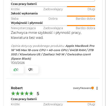
głośników z dźwiękiem przestrzennym i obsługą Dolby
M
Czas pracy baterii
Czytnik kart
TAK
a
Atmos sprawią, że zawsze będzie Cię doskonale słychać i
Krótki
Zadowalający
Długi
c
pamięci
:
Jakość wykonania
widać w perfekcyjnie skomponowanym kadrze.
B
Słaba
Dobra
Bardzo dobra
o
Wydajność i płynność
POŁĄCZ WSZYSTKO
– Wyposażony w trzy porty
o
Karta sieciowa
Wi-Fi 7 (802.11be)
Niewystarczająca
Zadowalająca
Bardzo dobra
k
Thunderbolt 5, port MagSafe 3 do ładowania, gniazdo na
Zachwyca mnie szybkość i płynność pracy,
bezprzewodowa
A
kartę SDXC, port HDMI, gniazdo słuchawkowe i
klawiatura bez wad.
WLAN
:
i
zaprojektowany przez Apple czip do łączności
r
Opinia dotyczy podobnego produktu:
Apple MacBook Pro
2
6
bezprzewodowej N1 obsługujący interfejsy Wi-Fi 7
i
16" M5 Max 18-core CPU + 40-core GPU / 64GB RAM / 2TB
4
Kamera
Kamera 12MP Center Stage z
Bluetooth 6. Do modelu z czipem M5 Pro podłączysz aż trzy
SSD / Klawiatura US / Zasilacz 140 W / Gwiezdna czerń
G
internetowa
:
obsługą funkcji Widok blatu
(Space Black)
wyświetlacze zewnętrzne, a do modelu z czipem M5 Max –
B
7/20/2026
R
nawet cztery.
A
0
0
M
Bateria
:
Litowo-polimerowa
M
a
Robert
Pojemność baterii
:
100 Wh
zweryfikowano
c
5
B
o
Czas pracy baterii
Wyświetlacz
o
Szybkie ładowanie
:
Możliwość szybkiego ładowania
Krótki
Zadowalający
Długi