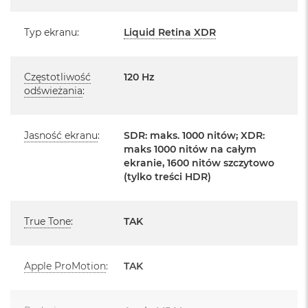
Posiada fabryczne zafoliowane opakowanie
o
o
Posiada system operacyjny macOS w języku
Typ ekranu
:
Liquid Retina XDR
k
polskim oraz polskie menu
A
i
Język polski wybieramy przy pierwszym uruchomieniu
r
Częstotliwość
120 Hz
P
urządzenia.
odświeżania
:
ó
ł
Zawartość zestawu:
n
o
Jasność ekranu
:
SDR: maks. 1000 nitów; XDR:
16 -calowy MacBook Pro
c
maks 1000 nitów na całym
ekranie, 1600 nitów szczytowo
Przewód USB-C na MagSafe 3 do ładowania (2m)
M
(tylko treści HDR)
a
Zasilacz USB‑C o mocy 140 W
c
B
True Tone
:
TAK
o
o
k
A
Apple ProMotion
:
TAK
i
Układ klawiatury:
r
S