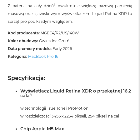
B
1
Z baterią na cały dzień
, dwukrotnie większą bazową pamięcią
o
o
masową oraz zjawiskowym wyświetlaczem Liquid Retina XDR to
k
sprzęt pro pod każdym względem.
A
i
Kod producenta:
MGEE4/R2/US/140W
r
B
Kolor obudowy:
Gwiezdna Czerń
ł
Data premiery modelu:
Early 2026
ę
Kategoria:
MacBook Pro 16
k
i
t
n
Specyfikacja:
y
Wyświetlacz Liquid Retina XDR o przekątnej 16,2
M
4
cala
a
c
w technologii True Tone i ProMotion
B
o
w rozdzielczości 3456 x 2234 pikseli, 254 pikseli na cal
o
k
Chip Apple M5 Max
A
i