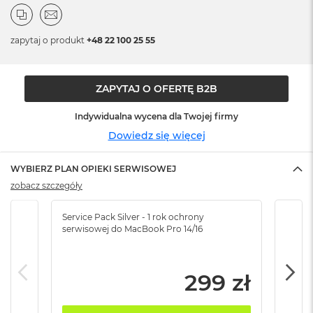
n
o
ś
zapytaj o produkt
+48 22 100 25 55
c
i
d
y
ZAPYTAJ O OFERTĘ B2B
s
k
Indywidualna wycena dla Twojej firmy
u
Dowiedz się więcej
M
a
c
WYBIERZ PLAN OPIEKI SERWISOWEJ
B
zobacz szczegóły
o
o
Service Pack Silver - 1 rok ochrony
Servi
k
serwisowej do MacBook Pro 14/16
serw
N
e
o
2
299 zł
5
6
G