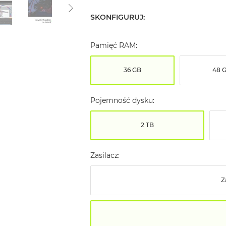
SKONFIGURUJ:
Pamięć RAM:
36 GB
48 
Pojemność dysku:
2 TB
Zasilacz:
Z