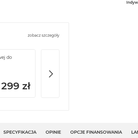
Indyw
zobacz szczegóły
wej do
Service Pack Gold - 2 lata ochrony serwi
MacBook Pro 14/16
299 zł
SPECYFIKACJA
OPINIE
OPCJE FINANSOWANIA
LA