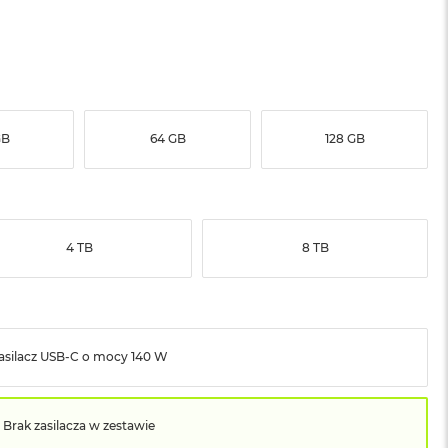
GB
64 GB
128 GB
4 TB
8 TB
asilacz USB‑C o mocy 140 W
Brak zasilacza w zestawie