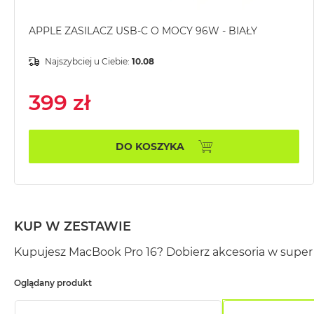
MacBook
Pro
APPLE ZASILACZ USB-C O MOCY 96W - BIAŁY
Gwiezdna
szarość
Najszybciej u Ciebie:
10.08
MacBook
399 zł
Pro
Srebrny
Według
DO KOSZYKA
pamięci
RAM
MacBook
Pro
8GB
KUP W ZESTAWIE
RAM
Kupujesz MacBook Pro 16? Dobierz akcesoria w super 
MacBook
Pro
Oglądany produkt
16GB
RAM