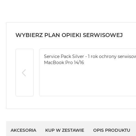
MacBook
Air
32GB
RAM
WYBIERZ PLAN OPIEKI SERWISOWEJ
Według
pojemności
dysku
Service Pack Silver - 1 rok ochrony serwiso
MacBook
MacBook Pro 14/16
Air
256GB
MacBook
Air
512GB
MacBook
Air
1TB
MacBook
AKCESORIA
KUP W ZESTAWIE
OPIS PRODUKTU
Air