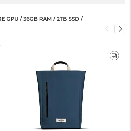
GPU / 36GB RAM / 2TB SSD /
WNAJ
PORÓ