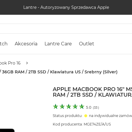
Lantre - Autoryzowany Sprzedawca Apple
tch
Akcesoria
Lantre Care
Outlet
ok Pro 16
 36GB RAM / 2TB SSD / Klawiatura US / Srebrny (Silver)
APPLE MACBOOK PRO 16" M5
RAM / 2TB SSD / KLAWIATUR
5.0
(
33
)
Status produktu:
na indywidualne zamów
Kod producenta: MGE74ZE/A/US