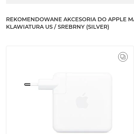
2TB
MacBook
REKOMENDOWANE AKCESORIA DO APPLE MACBO
Air
4TB
KLAWIATURA US / SREBRNY (SILVER)
MacBook
Pro
MacBook
Pro
POR
14
MacBook
Pro
16
Według
koloru
MacBook
Pro
Gwiezdna
Czerń