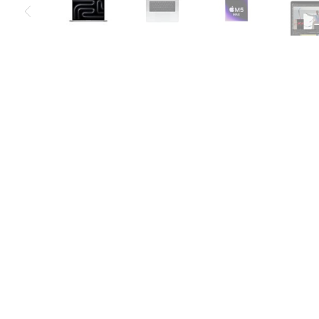
Air
M5
MacBook
Air
M4
MacBook
Air
M3
MacBook
Air
M2
MacBook
Air
13
MacBook
Air
15