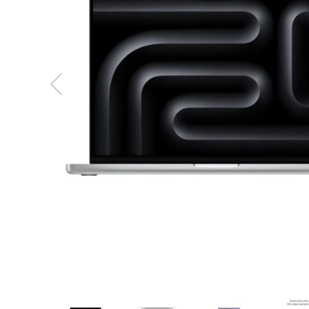
MacBook
Neo
Indygo
MacBook
Neo
Srebrny
Według
pojemności
dysku
MacBook
Neo
256GB
MacBook
Neo
512GB
MacBook
Air
MacBook