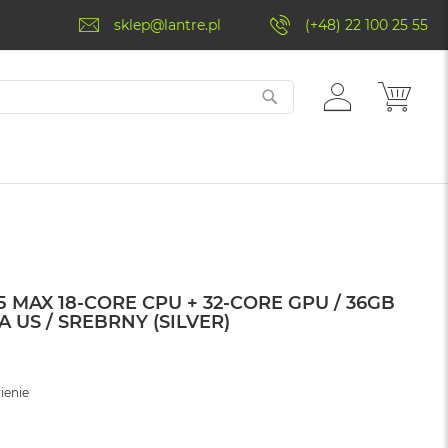
sklep@lantre.pl
(+48) 22 100 25 55
ZALOGUJ
MÓJ 
SIĘ
 MAX 18-CORE CPU + 32-CORE GPU / 36GB
A US / SREBRNY (SILVER)
ienie