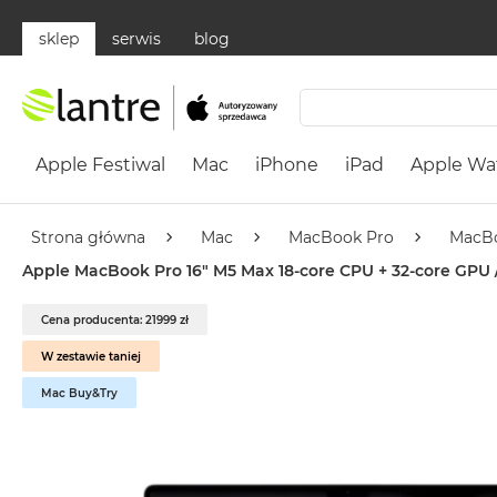
sklep
serwis
blog
Apple
Festiwal
Apple Festiwal
Mac
iPhone
iPad
Apple Wa
Mac
MacBook
Neo
Strona główna
Mac
MacBook Pro
MacBo
Według
Apple MacBook Pro 16" M5 Max 18-core CPU + 32-core GPU /
koloru
MacBook
Cena producenta: 21999 zł
Neo
W zestawie taniej
Cytrusowożółty
Mac Buy&Try
MacBook
Neo
Subtelny
Róż