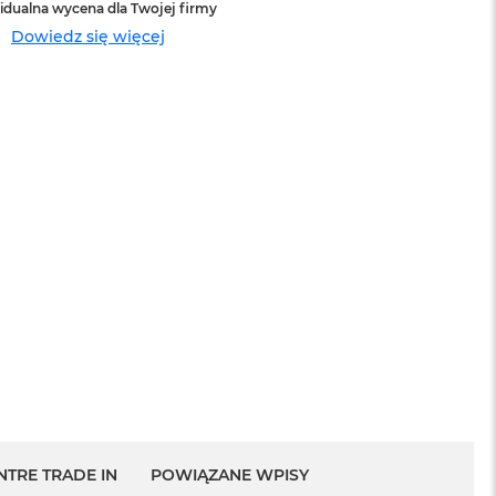
idualna wycena dla Twojej firmy
Dowiedz się więcej
sowej do
Service Pack Platinum - 3 lata ochrony
MacBook Pro 14/16
1 199 zł
NTRE TRADE IN
POWIĄZANE WPISY