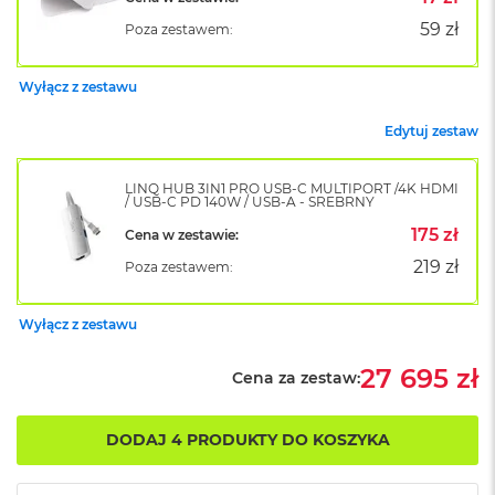
k
59 zł
Poza zestawem:
A
i
r
Wyłącz z zestawu
M
2
Edytuj zestaw
M
a
LINQ HUB 3IN1 PRO USB-C MULTIPORT /4K HDMI
c
/ USB-C PD 140W / USB-A - SREBRNY
B
o
175 zł
Cena w zestawie:
o
219 zł
Poza zestawem:
k
A
i
Wyłącz z zestawu
r
1
3
27 695 zł
Cena za zestaw:
M
a
DODAJ 4 PRODUKTY DO KOSZYKA
c
B
o