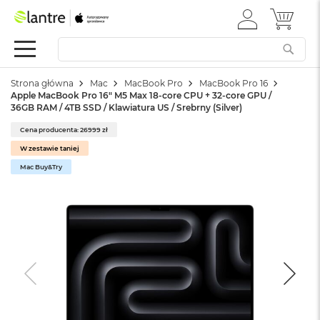
ZALOGUJ
MÓJ 
Apple
SIĘ
Festiwal
Mac
Strona główna
Mac
MacBook Pro
MacBook Pro 16
M
Apple MacBook Pro 16" M5 Max 18-core CPU + 32-core GPU /
a
36GB RAM / 4TB SSD / Klawiatura US / Srebrny (Silver)
c
B
Cena producenta: 26999 zł
o
W zestawie taniej
o
k
Mac Buy&Try
N
e
o
W
e
d
ł
u
g
k