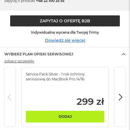
zapytaj o produkt
+48 22 100 25 55
n
o
ś
c
ZAPYTAJ O OFERTĘ B2B
i
d
Indywidualna wycena dla Twojej firmy
y
s
Dowiedz się więcej
k
u
WYBIERZ PLAN OPIEKI SERWISOWEJ
M
zobacz szczegóły
a
c
Service Pack Silver - 1 rok ochrony
Servi
B
serwisowej do MacBook Pro 14/16
serw
o
o
k
N
299 zł
e
o
2
DODAJ
5
6
G