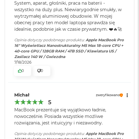
k
System, aparat, głośniki, praca na baterii -
Ładowanie i
Trzy porty Thunderbolt 5
A
wszystko na duży plus. Niewiarygodnie smukły, w
rozbudowa
:
(USB‑C) obsługujące:
i
Wyświetlacz Super Retina XDR
Ładowanie,
DisplayPort
,
wytrzymałej aluminiowej obudowie. W mojej
r
Thunderbolt 5 (do 120 Gb/s),
obecnej pracy ten model laptopa sprawdza się
3
4
Wyświetlacz Liquid Retina XDR o przekątnej 16,2 cala
;
USB 4 (do 120 Gb/s)
idealnie, podobnie jak w czasie prywatnym. ❤️🔥🚀
2
rozdzielczość natywna 3456 na 2234 piksele przy 254 pikselach na
G
Opinia dotyczy podobnego produktu:
Apple MacBook Pro
B
cal
16" Wyświetlacz Nanostrukturalny M5 Max 18-core CPU +
R
Klawiatura
NIE
40-core GPU / 128GB RAM / 4TB SSD / Klawiatura US /
A
XDR (Extreme Dynamic Range)
numeryczna
:
Zasilacz 140 W / Gwiezdna
M
7/18/2026
Kontrast 1 000 000:1
W
0
0
e
Podświetlana
TAK
Jasność XDR: 1000 nitów utrzymywana na całym ekranie, 1600
d
klawiatura
:
1
nitów szczytowo
(tylko treści HDR)
ł
u
Michał
Jasność w trybie SDR: nawet 1000 nitów (w plenerze)
zweryfikowano
g
Touch ID
:
TAK
5
p
o
Kolory
MacBook prezentuje się wyjątkowo ładnie,
j
nowocześnie. Posiada wszystkie możliwe
e
1 miliard kolorów
Obsługa
Obsługa maks. czterech
rozwiązania, jest intuicyjny i niezawodny.
m
wyświetlaczy
:
wyświetlaczy zewnętrznych do
n
Szeroka gama kolorów (P3)
6K przy 60 Hz lub dwóch
Opinia dotyczy podobnego produktu:
Apple MacBook Pro
o