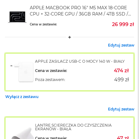
A
i
APPLE MACBOOK PRO 16" M5 MAX 18-CORE
r
CPU + 32-CORE GPU / 36GB RAM / 4TB SSD /
M
KLAWIATURA US / SREBRNY (SILVER)
4
26 999 zł
Cena w zestawie:
M
a
Edytuj zestaw
c
B
o
APPLE ZASILACZ USB-C O MOCY 140 W - BIAŁY
o
k
474 zł
Cena w zestawie:
A
499 zł
Poza zestawem:
i
r
M
3
Wyłącz z zestawu
M
Edytuj zestaw
a
c
B
LANTRE ŚCIERECZKA DO CZYSZCZENIA
EKRANÓW - BIAŁA
o
o
47 zł
Cena w zestawie: