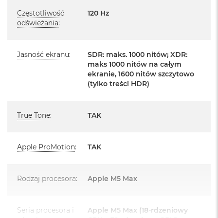
o
Posiada fabryczne zafoliowane opakowanie
Częstotliwość
120 Hz
o
odświeżania
:
k
Posiada system operacyjny macOS w języku
A
polskim oraz polskie menu
i
r
Jasność ekranu
:
SDR: maks. 1000 nitów; XDR:
Język polski wybieramy przy pierwszym uruchomieniu
P
maks 1000 nitów na całym
ó
urządzenia.
ekranie, 1600 nitów szczytowo
ł
(tylko treści HDR)
n
Zawartość zestawu:
o
c
16 -calowy MacBook Pro
True Tone
:
TAK
M
Przewód USB-C na MagSafe 3 do ładowania (2m)
a
c
Apple ProMotion
:
TAK
UWAGA: Brak zasilacza w zestawie
B
o
o
k
Rodzaj procesora
:
Apple M5 Max
A
i
r
Układ klawiatury:
Seria procesora i
Apple M5 Max (18-rdzeniowy
S