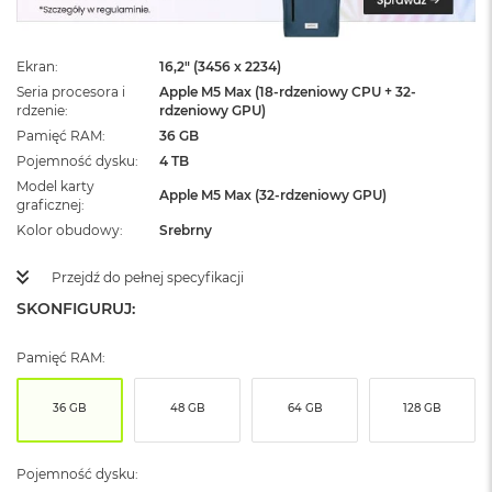
ż
ó
ł
Ekran
16,2" (3456 x 2234)
t
y
Seria procesora i
Apple M5 Max (18-rdzeniowy CPU + 32-
rdzenie
rdzeniowy GPU)
M
Pamięć RAM
36 GB
a
Pojemność dysku
4 TB
c
Model karty
B
Apple M5 Max (32-rdzeniowy GPU)
graficznej
o
o
Kolor obudowy
Srebrny
k
N
Przejdź do pełnej specyfikacji
e
SKONFIGURUJ:
o
S
u
Pamięć RAM:
b
t
e
36 GB
48 GB
64 GB
128 GB
l
n
y
Pojemność dysku:
R