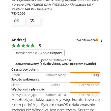
16" Wyświetlacz Nanostrukturalny M5 Max 18-core CPU +
wyświetlaczy do 8K przy 60 Hz.
ś
Technologia True Tone
40-core GPU / 128GB RAM / 4TB SSD / Klawiatura US /
c
Zasilacz 140 W / Gwiezdna
i
Częstotliwość odświeżania
7/10/2026
d
Odtwarzanie wideo
:
Obsługiwane formaty: m.in.
y
0
0
HEVC,
H.264
, AV1 i ProRes; HDR z
Technologia ProMotion zapewniająca adaptacyjną częstotliwość
s
Dolby Vision, HDR10 i HLG
k
odświeżania do 120 Hz
u
Stałe częstotliwości odświeżania: 47,95 Hz, 48,00 Hz, 50,00 Hz,
Andrzej
zweryfikowano
M
Odtwarzanie
Obsługiwane formaty: m.in.
59,94 Hz, 60,00 Hz
5
a
dźwięku
:
AAC, MP3,
Apple Lossless
,
FLAC
,
c
Dolby Digital
, Dolby Digital
Doświadczenie Z Apple:
Ekspert
B
Plus i Dolby Atmos
o
Sposób Użytkowania:
Zaawansowany (edycja video, CAD, programowanie)
o
Chip
k
Czas pracy baterii
A
Zainstalowany
macOS
Krótki
Zadowalający
Długi
Apple M5 Max
i
system operacyjny
:
Jakość wykonania
r
Słaba
Dobra
Bardzo dobra
2
Apple M5 Max (18-rdzeniowy procesor CPU + 32-rdzeniowy
Wydajność i płynność
5
procesor GPU + Akceleratory Neural Accelerator)
Wersja systemu
macOS Sequoia lub nowszy
Niewystarczająca
Zadowalająca
Bardzo dobra
6
MacBook jest lekki, poręczny, więc komfortowo się
operacyjnego
:
G
16-rdzeniowy system Neural Engine
z nim podróżuje. System macOS działa znacznie
B
szybciej niż Windows, jest przejrzysty. Sprzęt od