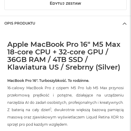
Edytuj zestaw
o
k
A
i
OPIS PRODUKTU
r
1
5
Apple MacBook Pro 16" M5 Max
W
18-core CPU + 32-core GPU /
e
36GB RAM / 4TB SSD /
d
ł
Klawiatura US / Srebrny (Silver)
u
g
k
MacBook Pro 16″. Turboszybkość. To rodzinne.
o
16-calowy MacBook Pro z czipem M5 Pro lub M5 Max przynosi
l
o
przełomową prędkość i potężne, działające na urządzeniu
r
narzędzia AI do zadań osobistych, profesjonalnych i kreatywnych.
u
1
Z baterią na cały dzień
, dwukrotnie większą bazową pamięcią
M
masową oraz zjawiskowym wyświetlaczem Liquid Retina XDR to
a
sprzęt pro pod każdym względem.
c