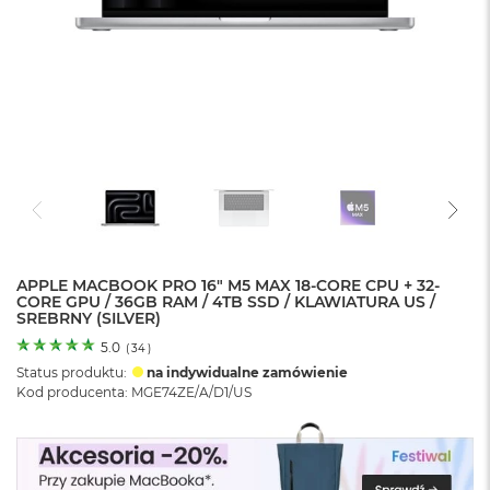
o
l
o
r
u
M
a
c
B
o
o
k
N
e
APPLE MACBOOK PRO 16" M5 MAX 18-CORE CPU + 32-
CORE GPU / 36GB RAM / 4TB SSD / KLAWIATURA US /
o
SREBRNY (SILVER)
C
y
5.0
(
34
)
t
Status produktu:
na indywidualne zamówienie
r
Kod producenta: MGE74ZE/A/D1/US
u
s
o
w
o