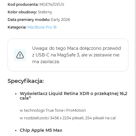
B
Kod producenta:
MGE74/D1/US
o
o
Kolor obudowy:
Srebrny
k
Data premiery modelu:
Early 2026
A
Kategoria:
MacBook Pro 16
i
r
B
ł
Uwaga: do tego Maca dołączono przewód
ę
z USB‑C na MagSafe 3, ale w zestawie nie
k
i
ma zasilacza.
t
n
y
Specyfikacja:
M
Wyświetlacz Liquid Retina XDR o przekątnej 16,2
a
4
cala
c
B
w technologii True Tone i ProMotion
o
o
w rozdzielczości 3456 x 2234 pikseli, 254 pikseli na cal
k
A
Chip Apple M5 Max
i