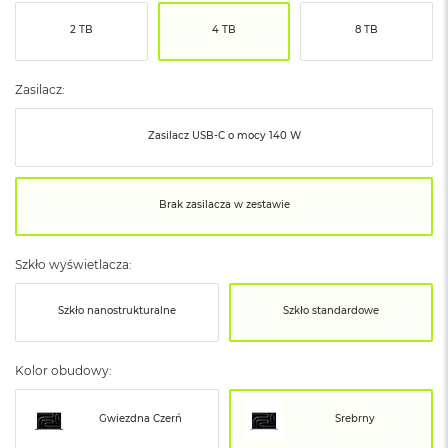
ó
2 TB
4 TB
8 TB
ż
M
a
Zasilacz:
c
B
Zasilacz USB‑C o mocy 140 W
o
o
k
N
Brak zasilacza w zestawie
e
o
I
Szkło wyświetlacza:
n
d
y
Szkło nanostrukturalne
Szkło standardowe
g
o
Kolor obudowy:
M
a
c
Gwiezdna Czerń
Srebrny
B