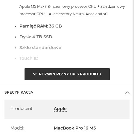
r
Apple M5 Max (18-rdzeniowy procesor CPU + 32-rdzeniowy
G
w
procesor GPU + Akceleratory Neural Accelerator)
i
e
Pamięć RAM: 36 GB
z
d
Dysk: 4 TB SSD
n
a
Szkło standardowe
s
z
Touch ID
a
r
Czytnik linii papilarnych do bezpiecznego logowania oraz
o
ROZWIŃ PEŁNY OPIS PRODUKTU
ś
zakupów
ć
Dostępne złącza:
SPECYFIKACJA
M
a
Specyfikacja
3 x Thunderbolt 5 (USB-C)
c
Producent
:
Apple
1 x Port HDMI
B
o
1 x Port MagSafe 3
o
1 x Gniazdo na kartę SDXC
k
Model
:
MacBook Pro 16 M5
A
1 x Gniazdo słuchawkowe 3,5 mm