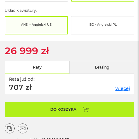
o
o
Układ klawiatury:
k
N
e
ANSI - Angielski US
ISO - Angielski PL
o
S
r
e
26 999 zł
b
r
n
Raty
Leasing
y
Rata już od:
W
e
707 zł
więcej
d
ł
u
g
DO KOSZYKA
p
o
j
e
m