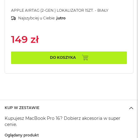
A
i
APPLE AIRTAG (2-GEN.) LOKALIZATOR 1SZT. - BIAŁY
r
Najszybciej u Ciebie:
jutro
M
a
149 zł
c
B
o
o
DO KOSZYKA
k
A
i
r
M
5
M
a
KUP W ZESTAWIE
c
B
Kupujesz MacBook Pro 16? Dobierz akcesoria w super
o
cenie.
o
k
Oglądany produkt