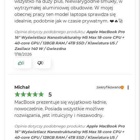
wszystko na duży plus. Niewiarygodnie smukły, w
Stage 12 MP, trzy mikrofony jakości studyjnej i sześć
Karta sieciowa
Wi-Fi 7 (802.11be)
M
wytrzymałej aluminiowej obudowie. W mojej
głośników z dźwiękiem przestrzennym i obsługą Dolby
bezprzewodowa
a
obecnej pracy ten model laptopa sprawdza się
c
WLAN
:
Atmos sprawią, że zawsze będzie Cię doskonale słychać i
idealnie, podobnie jak w czasie prywatnym. ❤️🔥🚀
B
widać w perfekcyjnie skomponowanym kadrze.
o
Opinia dotyczy podobnego produktu:
Apple MacBook Pro
o
POŁĄCZ WSZYSTKO
– Wyposażony w trzy porty
Kamera
Kamera 12MP Center Stage z
16" Wyświetlacz Nanostrukturalny M5 Max 18-core CPU +
k
40-core GPU / 128GB RAM / 4TB SSD / Klawiatura US /
internetowa
:
obsługą funkcji Widok blatu
Thunderbolt 5, port MagSafe 3 do ładowania, gniazdo na
A
Zasilacz 140 W / Gwiezdna
i
kartę SDXC, port HDMI, gniazdo słuchawkowe i
7/18/2026
r
zaprojektowany przez Apple czip do łączności
2
0
0
Bateria
:
Litowo-polimerowa
4
6
bezprzewodowej N1 obsługujący interfejsy Wi-Fi 7
i
G
Bluetooth 6. Do modelu z czipem M5 Pro podłączysz aż trzy
B
wyświetlacze zewnętrzne, a do modelu z czipem M5 Max –
Pojemność baterii
:
100 Wh
R
Michał
zweryfikowano
A
nawet cztery.
5
M
MacBook prezentuje się wyjątkowo ładnie,
Szybkie ładowanie
:
Możliwość szybkiego ładowania
M
nowocześnie. Posiada wszystkie możliwe
zasilaczem USB PD o mocy
a
rozwiązania, jest intuicyjny i niezawodny.
140W lub wyższą
c
B
Opinia dotyczy podobnego produktu:
Apple MacBook Pro
o
16" Wyświetlacz Nanostrukturalny M5 Max 18-core CPU +
o
Ładowanie i
Trzy porty Thunderbolt 5
40-core GPU / 128GB RAM / 4TB SSD / Klawiatura US /
Wyświetlacz