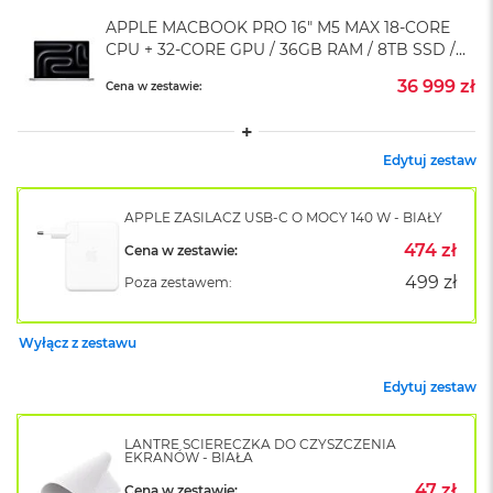
A
i
APPLE MACBOOK PRO 16" M5 MAX 18-CORE
r
CPU + 32-CORE GPU / 36GB RAM / 8TB SSD /
M
KLAWIATURA US / SREBRNY (SILVER)
4
36 999 zł
Cena w zestawie:
M
a
Edytuj zestaw
c
B
o
APPLE ZASILACZ USB-C O MOCY 140 W - BIAŁY
o
k
474 zł
Cena w zestawie:
A
499 zł
Poza zestawem:
i
r
M
3
Wyłącz z zestawu
M
Edytuj zestaw
a
c
B
LANTRE ŚCIERECZKA DO CZYSZCZENIA
EKRANÓW - BIAŁA
o
o
47 zł
Cena w zestawie: