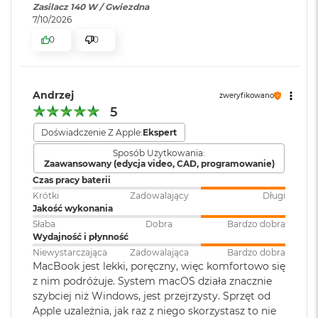
k
Zasilacz 140 W / Gwiezdna
rozbudowa
:
(USB‑C) obsługujące:
A
7/10/2026
Ładowanie,
DisplayPort
,
i
Wyświetlacz Super Retina XDR
Thunderbolt 5 (do 120 Gb/s),
0
0
r
USB 4 (do 120 Gb/s)
3
4
Wyświetlacz Liquid Retina XDR o przekątnej 16,2 cala
;
2
rozdzielczość natywna 3456 na 2234 piksele przy 254 pikselach na
G
B
cal
Andrzej
Klawiatura
NIE
zweryfikowano
R
5
numeryczna
:
A
XDR (Extreme Dynamic Range)
M
Doświadczenie Z Apple:
Ekspert
Kontrast 1 000 000:1
Sposób Użytkowania:
Podświetlana
TAK
W
Zaawansowany (edycja video, CAD, programowanie)
e
klawiatura
:
Jasność XDR: 1000 nitów utrzymywana na całym ekranie, 1600
Czas pracy baterii
d
1
nitów szczytowo
(tylko treści HDR)
ł
Krótki
Zadowalający
Długi
u
Jakość wykonania
Touch ID
:
TAK
Jasność w trybie SDR: nawet 1000 nitów (w plenerze)
g
Słaba
Dobra
Bardzo dobra
p
Wydajność i płynność
o
Kolory
Niewystarczająca
Zadowalająca
Bardzo dobra
j
Obsługa
Obsługa maks. czterech
MacBook jest lekki, poręczny, więc komfortowo się
e
1 miliard kolorów
wyświetlaczy
:
wyświetlaczy zewnętrznych do
z nim podróżuje. System macOS działa znacznie
m
6K przy 60 Hz lub dwóch
szybciej niż Windows, jest przejrzysty. Sprzęt od
n
Szeroka gama kolorów (P3)
wyświetlaczy do 8K przy 60 Hz.
o
Apple uzależnia, jak raz z niego skorzystasz to nie