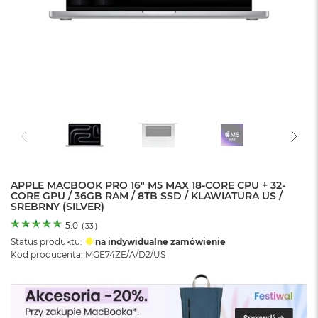
o
l
o
r
u
M
a
c
B
o
o
k
N
e
APPLE MACBOOK PRO 16" M5 MAX 18-CORE CPU + 32-
CORE GPU / 36GB RAM / 8TB SSD / KLAWIATURA US /
o
SREBRNY (SILVER)
C
y
5.0
(
33
)
t
Status produktu:
na indywidualne zamówienie
r
Kod producenta: MGE74ZE/A/D2/US
u
s
o
w
o