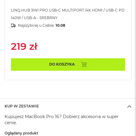
A
i
LINQ HUB 3IN1 PRO USB-C MULTIPORT /4K HDMI / USB-C PD
r
140W / USB-A - SREBRNY
Najszybciej u Ciebie:
10.08
M
a
c
219 zł
B
o
o
k
DO KOSZYKA
A
i
r
M
5
M
a
KUP W ZESTAWIE
c
B
Kupujesz MacBook Pro 16? Dobierz akcesoria w super
o
cenie.
o
k
Oglądany produkt