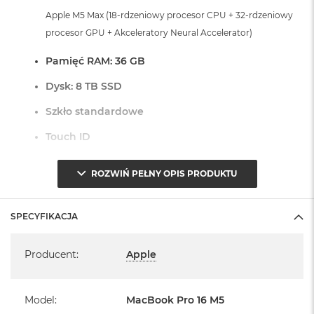
r
Apple M5 Max (18-rdzeniowy procesor CPU + 32-rdzeniowy
G
w
procesor GPU + Akceleratory Neural Accelerator)
i
e
Pamięć RAM: 36 GB
z
d
Dysk: 8 TB SSD
n
a
Szkło standardowe
s
z
Touch ID
a
r
Czytnik linii papilarnych do bezpiecznego logowania oraz
o
ROZWIŃ PEŁNY OPIS PRODUKTU
ś
zakupów
ć
Dostępne złącza:
SPECYFIKACJA
M
a
Specyfikacja
3 x Thunderbolt 5 (USB-C)
c
Producent
:
Apple
1 x Port HDMI
B
o
1 x Port MagSafe 3
o
1 x Gniazdo na kartę SDXC
k
Model
:
MacBook Pro 16 M5
A
1 x Gniazdo słuchawkowe 3,5 mm