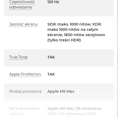
Częstotliwość
120 Hz
o
Posiada fabryczne zafoliowane opakowanie
odświeżania
:
o
k
Posiada system operacyjny macOS w języku
A
polskim oraz polskie menu
i
Jasność ekranu
:
SDR: maks. 1000 nitów; XDR:
r
maks 1000 nitów na całym
Język polski wybieramy przy pierwszym uruchomieniu
P
ekranie, 1600 nitów szczytowo
ó
urządzenia.
(tylko treści HDR)
ł
n
Zawartość zestawu:
o
c
True Tone
:
TAK
16 -calowy MacBook Pro
M
Przewód USB-C na MagSafe 3 do ładowania (2m)
a
Apple ProMotion
:
TAK
c
UWAGA: Brak zasilacza w zestawie
B
o
o
Rodzaj procesora
:
Apple M5 Max
k
A
i
Seria procesora i
Apple M5 Max (18-rdzeniowy
r
Układ klawiatury:
rdzenie
:
CPU + 32-rdzeniowy GPU)
S