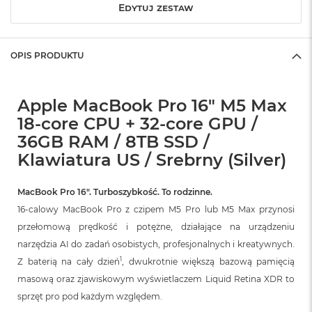
Edytuj zestaw
o
k
A
i
OPIS PRODUKTU
r
1
5
Apple MacBook Pro 16" M5 Max
W
18-core CPU + 32-core GPU /
e
36GB RAM / 8TB SSD /
d
ł
Klawiatura US / Srebrny (Silver)
u
g
k
MacBook Pro 16″. Turboszybkość. To rodzinne.
o
16-calowy MacBook Pro z czipem M5 Pro lub M5 Max przynosi
l
o
przełomową prędkość i potężne, działające na urządzeniu
r
narzędzia AI do zadań osobistych, profesjonalnych i kreatywnych.
u
1
Z baterią na cały dzień
, dwukrotnie większą bazową pamięcią
M
masową oraz zjawiskowym wyświetlaczem Liquid Retina XDR to
a
sprzęt pro pod każdym względem.
c