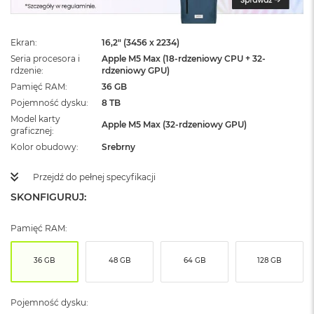
ż
ó
ł
Ekran
16,2" (3456 x 2234)
t
y
Seria procesora i
Apple M5 Max (18-rdzeniowy CPU + 32-
rdzenie
rdzeniowy GPU)
M
Pamięć RAM
36 GB
a
Pojemność dysku
8 TB
c
Model karty
B
Apple M5 Max (32-rdzeniowy GPU)
graficznej
o
o
Kolor obudowy
Srebrny
k
N
Przejdź do pełnej specyfikacji
e
SKONFIGURUJ:
o
S
u
Pamięć RAM:
b
t
e
36 GB
48 GB
64 GB
128 GB
l
n
y
Pojemność dysku:
R