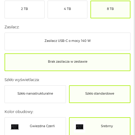
ó
2 TB
4 TB
8 TB
ż
M
a
Zasilacz:
c
B
Zasilacz USB‑C o mocy 140 W
o
o
k
N
Brak zasilacza w zestawie
e
o
I
Szkło wyświetlacza:
n
d
y
Szkło nanostrukturalne
Szkło standardowe
g
o
Kolor obudowy:
M
a
c
Gwiezdna Czerń
Srebrny
B