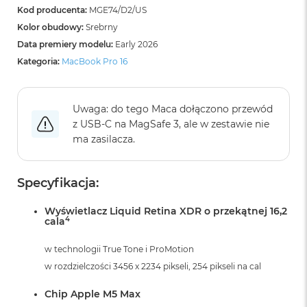
B
Kod producenta:
MGE74/D2/US
o
o
Kolor obudowy:
Srebrny
k
Data premiery modelu:
Early 2026
A
Kategoria:
MacBook Pro 16
i
r
B
ł
Uwaga: do tego Maca dołączono przewód
ę
z USB‑C na MagSafe 3, ale w zestawie nie
k
i
ma zasilacza.
t
n
y
Specyfikacja:
M
Wyświetlacz Liquid Retina XDR o przekątnej 16,2
a
4
cala
c
B
w technologii True Tone i ProMotion
o
o
w rozdzielczości 3456 x 2234 pikseli, 254 pikseli na cal
k
A
Chip Apple M5 Max
i