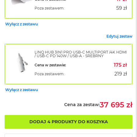
k
59 zł
Poza zestawem:
A
i
r
Wyłącz z zestawu
M
2
Edytuj zestaw
M
a
LINQ HUB 3IN1 PRO USB-C MULTIPORT /4K HDMI
c
/ USB-C PD 140W / USB-A - SREBRNY
B
o
175 zł
Cena w zestawie:
o
219 zł
Poza zestawem:
k
A
i
Wyłącz z zestawu
r
1
3
37 695 zł
Cena za zestaw:
M
a
DODAJ 4 PRODUKTY DO KOSZYKA
c
B
o