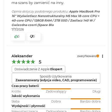
ś
ma szans by zamienić na inny.
Technologia True Tone
c
i
Opinia dotyczy podobnego produktu:
Apple MacBook Pro
Odtwarzanie wideo
:
Obsługiwane formaty: m.in.
Częstotliwość odświeżania
d
16" Wyświetlacz Nanostrukturalny M5 Max 18-core CPU +
HEVC,
H.264
, AV1 i ProRes; HDR z
y
40-core GPU / 128GB RAM / 2TB SSD / Zasilacz 140 W /
Dolby Vision, HDR10 i HLG
Technologia ProMotion zapewniająca adaptacyjną częstotliwość
s
Gwiezdna czerń (Space Bla
k
odświeżania do 120 Hz
7/7/2026
u
0
0
Odtwarzanie
Obsługiwane formaty: m.in.
Stałe częstotliwości odświeżania: 47,95 Hz, 48,00 Hz, 50,00 Hz,
M
dźwięku
:
AAC, MP3,
Apple Lossless
,
FLAC
,
59,94 Hz, 60,00 Hz
a
Dolby Digital
, Dolby Digital
c
Plus i Dolby Atmos
Aleksander
B
zweryfikowano
o
5
o
Chip
Doświadczenie Z Apple:
Ekspert
Zainstalowany
macOS
k
A
system operacyjny
:
Sposób Użytkowania:
Apple M5 Max
i
Zaawansowany (edycja video, CAD, programowanie)
r
Czas pracy baterii
2
Apple M5 Max (18-rdzeniowy procesor CPU + 32-rdzeniowy
Wersja systemu
macOS Sequoia lub nowszy
Krótki
Zadowalający
Długi
5
procesor GPU + Akceleratory Neural Accelerator)
operacyjnego
:
Jakość wykonania
6
G
Słaba
Dobra
Bardzo dobra
16-rdzeniowy system Neural Engine
B
Wydajność i płynność
Niewystarczająca
Zadowalająca
Bardzo dobra