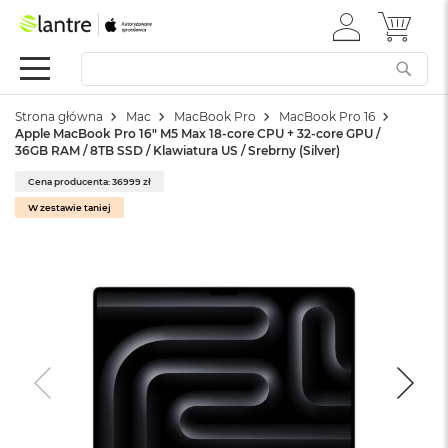
ZALOGUJ
MÓJ 
Apple
SIĘ
Festiwal
Mac
Strona główna
Mac
MacBook Pro
MacBook Pro 16
M
Apple MacBook Pro 16" M5 Max 18-core CPU + 32-core GPU /
a
36GB RAM / 8TB SSD / Klawiatura US / Srebrny (Silver)
c
B
Cena producenta: 36999 zł
o
W zestawie taniej
o
k
N
e
o
W
e
d
ł
u
g
k