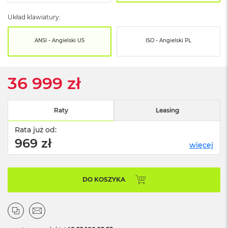
o
o
Układ klawiatury:
k
N
e
ANSI - Angielski US
ISO - Angielski PL
o
S
r
e
36 999 zł
b
r
n
Raty
Leasing
y
Rata już od:
W
e
969 zł
więcej
d
ł
u
g
DO KOSZYKA
p
o
j
e
m