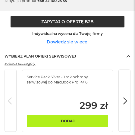
zapytaj o produkt
+48 22 100 25 55
n
o
ś
c
ZAPYTAJ O OFERTĘ B2B
i
d
Indywidualna wycena dla Twojej firmy
y
s
Dowiedz się więcej
k
u
WYBIERZ PLAN OPIEKI SERWISOWEJ
M
zobacz szczegóły
a
c
Service Pack Silver - 1 rok ochrony
Servi
B
serwisowej do MacBook Pro 14/16
serw
o
o
k
N
299 zł
e
o
2
DODAJ
5
6
G