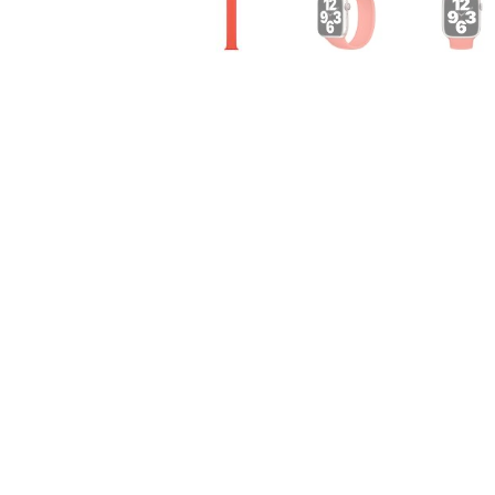
Air
M5
MacBook
Air
M4
MacBook
Air
M3
MacBook
Air
M2
MacBook
Air
13
MacBook
Air
15