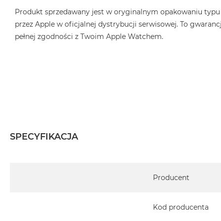
2TB
Produkt sprzedawany jest w oryginalnym opakowaniu typu
MacBook
przez Apple w oficjalnej dystrybucji serwisowej. To gwarancj
Air
pełnej zgodności z Twoim Apple Watchem.
4TB
MacBook
Pro
MacBook
Pro
14
MacBook
Pro
SPECYFIKACJA
16
Według
Specyfikacja
koloru
Producent
MacBook
Pro
Gwiezdna
Kod producenta
Czerń