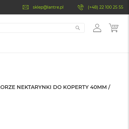
sklep@lantre.pl
(+48) 22 100 25 55
ZALOGUJ
MÓJ 
SIĘ
ORZE NEKTARYNKI DO KOPERTY 40MM /