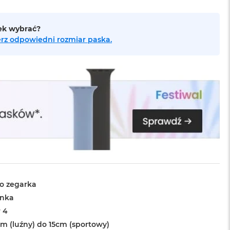
sek wybrać?
bierz odpowiedni rozmiar paska.
o zegarka
ynka
 4
cm (luźny) do 15cm (sportowy)