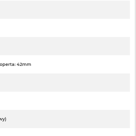
Koperta: 42mm
wy)