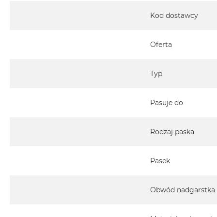
MacBook
Kod dostawcy
Pro
Gwiezdna
szarość
Oferta
MacBook
Pro
Typ
Srebrny
Według
Pasuje do
pamięci
RAM
MacBook
Rodzaj paska
Pro
8GB
RAM
Pasek
MacBook
Pro
Obwód nadgarstka
16GB
RAM