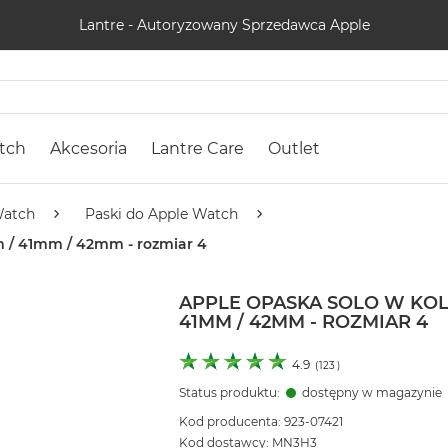
Lantre - Autoryzowany Sprzedawca Apple
tch
Akcesoria
Lantre Care
Outlet
Watch
Paski do Apple Watch
m / 41mm / 42mm - rozmiar 4
APPLE OPASKA SOLO W KOL
41MM / 42MM - ROZMIAR 4
4.9
(
123
)
Status produktu:
dostępny w magazynie
Kod producenta: 923-07421
Kod dostawcy: MN3H3