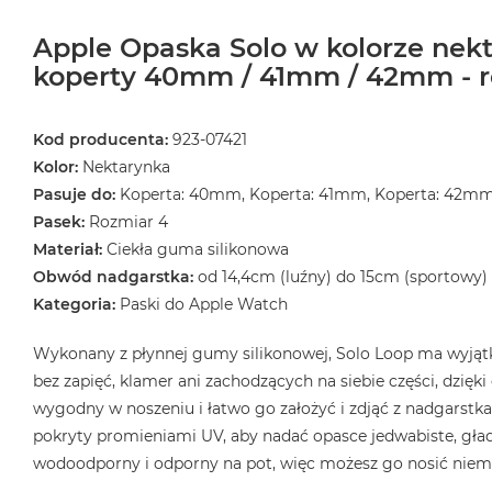
MacBook
Apple Opaska Solo w kolorze nekt
Air
32GB
koperty 40mm / 41mm / 42mm - r
RAM
Według
Kod producenta:
923-07421
pojemności
Kolor:
Nektarynka
dysku
Pasuje do:
Koperta: 40mm, Koperta: 41mm, Koperta: 42m
MacBook
Pasek:
Rozmiar 4
Air
Materiał:
Ciekła guma silikonowa
256GB
Obwód nadgarstka:
od 14,4cm (luźny) do 15cm (sportowy)
MacBook
Kategoria:
Paski do Apple Watch
Air
512GB
Wykonany z płynnej gumy silikonowej, Solo Loop ma wyjątk
MacBook
bez zapięć, klamer ani zachodzących na siebie części, dzięk
Air
wygodny w noszeniu i łatwo go założyć i zdjąć z nadgarstka.
1TB
pokryty promieniami UV, aby nadać opasce jedwabiste, gład
MacBook
wodoodporny i odporny na pot, więc możesz go nosić niema
Air