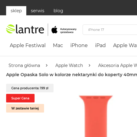
sklep
serwis
blog
Apple
Festiwal
Apple Festiwal
Mac
iPhone
iPad
Apple Wa
Mac
MacBook
Neo
Strona główna
Apple Watch
Akcesoria Apple 
Według
Apple Opaska Solo w kolorze nektarynki do koperty 40m
koloru
MacBook
Cena producenta: 199 zł
Neo
Super Cena
Cytrusowożółty
W zestawie taniej
MacBook
Neo
Subtelny
Róż