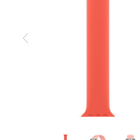
MacBook
Neo
Indygo
MacBook
Neo
Srebrny
Według
pojemności
dysku
MacBook
Neo
256GB
MacBook
Neo
512GB
MacBook
Air
MacBook