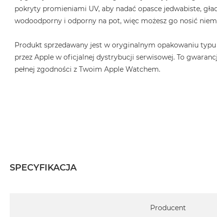
2TB
pokryty promieniami UV, aby nadać opasce jedwabiste, gład
MacBook
wodoodporny i odporny na pot, więc możesz go nosić niema
Air
4TB
Produkt sprzedawany jest w oryginalnym opakowaniu typu
przez Apple w oficjalnej dystrybucji serwisowej. To gwarancj
MacBook
Pro
pełnej zgodności z Twoim Apple Watchem.
MacBook
Pro
14
MacBook
Pro
16
Według
koloru
SPECYFIKACJA
MacBook
Pro
Specyfikacja
Gwiezdna
Producent
Czerń