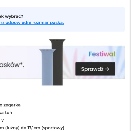
sek wybrać?
bierz odpowiedni rozmiar paska.
o zegarka
ka toń
 7
m (luźny) do 17,1cm (sportowy)