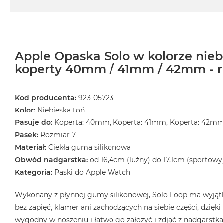
MacBook
Air
32GB
RAM
Apple Opaska Solo w kolorze niebi
Według
koperty 40mm / 41mm / 42mm - r
pojemności
dysku
MacBook
Kod producenta:
923-05723
Air
Kolor:
Niebieska toń
256GB
Pasuje do:
Koperta: 40mm, Koperta: 41mm, Koperta: 42m
MacBook
Pasek:
Rozmiar 7
Air
Materiał:
Ciekła guma silikonowa
512GB
Obwód nadgarstka:
od 16,4cm (luźny) do 17,1cm (sportowy
MacBook
Kategoria:
Paski do Apple Watch
Air
1TB
Wykonany z płynnej gumy silikonowej, Solo Loop ma wyjątk
MacBook
bez zapięć, klamer ani zachodzących na siebie części, dzięk
Air
wygodny w noszeniu i łatwo go założyć i zdjąć z nadgarstka.