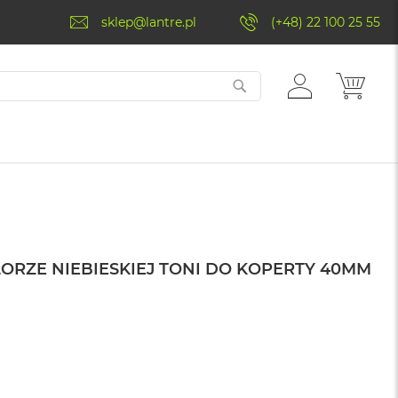
sklep@lantre.pl
(+48) 22 100 25 55
ZALOGUJ
MÓJ 
SIĘ
ORZE NIEBIESKIEJ TONI DO KOPERTY 40MM