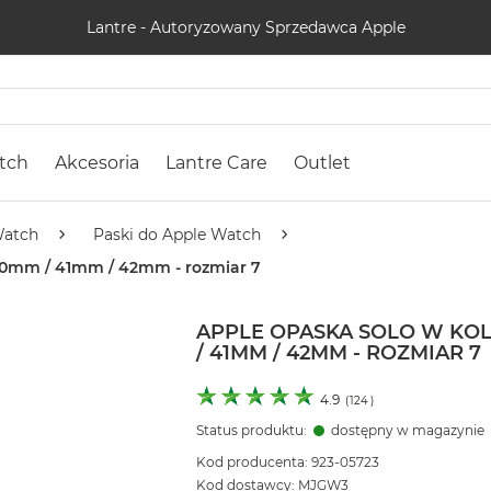
Lantre - Autoryzowany Sprzedawca Apple
tch
Akcesoria
Lantre Care
Outlet
Watch
Paski do Apple Watch
 40mm / 41mm / 42mm - rozmiar 7
APPLE OPASKA SOLO W KOL
/ 41MM / 42MM - ROZMIAR 7
4.9
(
124
)
Status produktu:
dostępny w magazynie
Kod producenta: 923-05723
Kod dostawcy: MJGW3