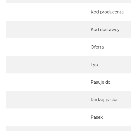
MacBook
Pro
Kod producenta
Gwiezdna
szarość
Kod dostawcy
MacBook
Pro
Srebrny
Oferta
Według
pamięci
Typ
RAM
MacBook
Pasuje do
Pro
8GB
RAM
Rodzaj paska
MacBook
Pro
Pasek
16GB
RAM