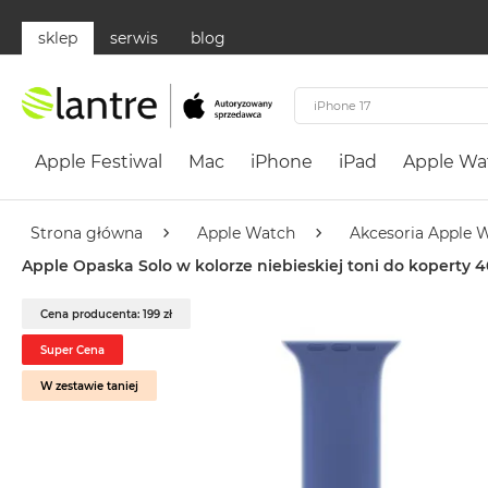
sklep
serwis
blog
Apple
Festiwal
Apple Festiwal
Mac
iPhone
iPad
Apple Wa
Mac
MacBook
Neo
Strona główna
Apple Watch
Akcesoria Apple 
Według
Apple Opaska Solo w kolorze niebieskiej toni do koperty
koloru
MacBook
Cena producenta: 199 zł
Neo
Super Cena
Cytrusowożółty
W zestawie taniej
MacBook
Neo
Subtelny
Róż