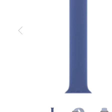
MacBook
Neo
Indygo
MacBook
Neo
Srebrny
Według
pojemności
dysku
MacBook
Neo
256GB
MacBook
Neo
512GB
MacBook
Air
MacBook