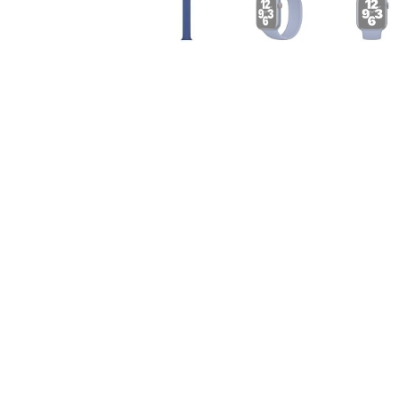
Air
M5
MacBook
Air
M4
MacBook
Air
M3
MacBook
Air
M2
MacBook
Air
13
MacBook
Air
15