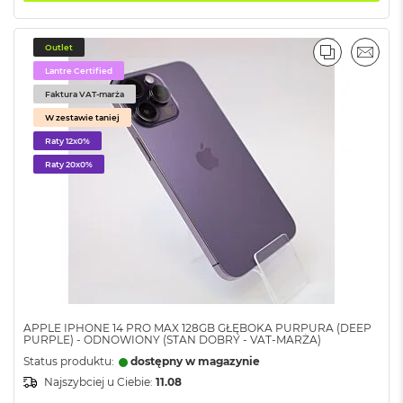
ż
ó
ł
Outlet
t
PORÓWNA
EMAI
Lantre Certified
y
Faktura VAT-marża
M
W zestawie taniej
a
c
Raty 12x0%
B
Raty 20x0%
o
o
k
N
e
o
S
u
b
t
APPLE IPHONE 14 PRO MAX 128GB GŁĘBOKA PURPURA (DEEP
e
PURPLE) - ODNOWIONY (STAN DOBRY - VAT-MARŻA)
l
Status produktu:
dostępny w magazynie
n
Najszybciej u Ciebie:
11.08
y
R