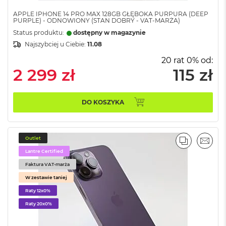
o
o
APPLE IPHONE 14 PRO MAX 128GB GŁĘBOKA PURPURA (DEEP
k
PURPLE) - ODNOWIONY (STAN DOBRY - VAT-MARŻA)
N
Status produktu:
dostępny w magazynie
e
Najszybciej u Ciebie:
11.08
o
S
20 rat 0% od:
r
2 299 zł
115 zł
e
b
r
n
DO KOSZYKA
y
W
e
Outlet
PORÓWNA
EMAI
d
Lantre Certified
ł
u
Faktura VAT-marża
g
W zestawie taniej
p
Raty 12x0%
o
j
Raty 20x0%
e
m