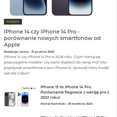
o
k
P
r
o
PORADY
1
iPhone 14 czy iPhone 14 Pro -
4
porównanie nowych smartfonów od
M
Apple
a
c
Redakcja Lantre
-
31 grudnia 2025
B
iPhone 14 czy iPhone 14 Pro w 2026 roku. Czym różnią się
o
poszczególne modele i czy warto dopłacić do wersji Pro? Oto
o
pojedynek smartfonów z serii iPhone 14. Sprawdź który model
k
jest dla Ciebie?
P
r
o
iPhone 15 Vs iPhone 14 Pro.
1
Porównanie flagowca z wersją pro z
6
2022 roku!
W
Michał Kamiński
-
29 kwietnia 2024
e
d