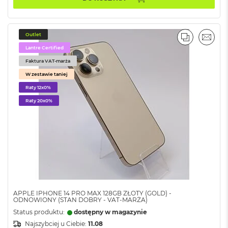
o
k
A
i
Outlet
PORÓWNA
EMAI
r
Lantre Certified
1
Faktura VAT-marża
5
W zestawie taniej
W
Raty 12x0%
e
d
Raty 20x0%
ł
u
g
k
o
l
o
r
u
APPLE IPHONE 14 PRO MAX 128GB ZŁOTY (GOLD) -
ODNOWIONY (STAN DOBRY - VAT-MARŻA)
M
a
Status produktu:
dostępny w magazynie
c
Najszybciej u Ciebie:
11.08