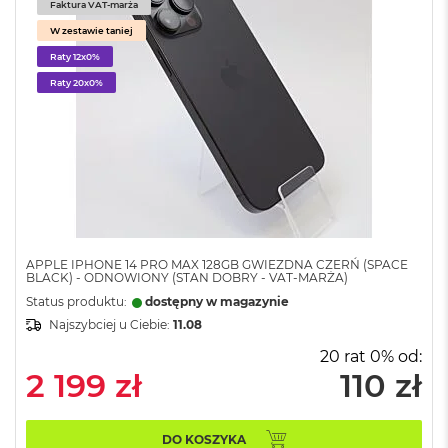
Faktura VAT-marża
o
W zestawie taniej
o
k
Raty 12x0%
A
Raty 20x0%
i
r
P
ó
ł
n
o
c
M
APPLE IPHONE 14 PRO MAX 128GB GWIEZDNA CZERŃ (SPACE
a
BLACK) - ODNOWIONY (STAN DOBRY - VAT-MARŻA)
c
Status produktu:
dostępny w magazynie
B
o
Najszybciej u Ciebie:
11.08
o
20 rat 0% od:
k
2 199 zł
110 zł
A
i
r
S
DO KOSZYKA