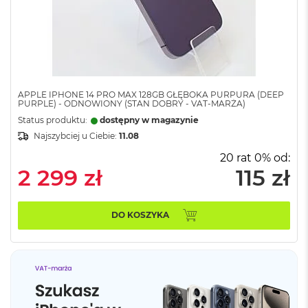
n
o
ś
c
i
d
y
s
APPLE IPHONE 14 PRO MAX 128GB GŁĘBOKA PURPURA (DEEP
k
PURPLE) - ODNOWIONY (STAN DOBRY - VAT-MARŻA)
u
Status produktu:
dostępny w magazynie
Najszybciej u Ciebie:
11.08
M
a
20 rat 0% od:
c
2 299 zł
115 zł
B
o
o
k
DO KOSZYKA
N
e
o
2
5
6
G