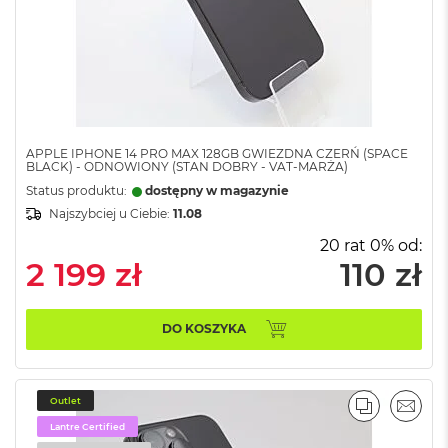
i
r
K
s
i
ę
ż
y
APPLE IPHONE 14 PRO MAX 128GB GWIEZDNA CZERŃ (SPACE
c
BLACK) - ODNOWIONY (STAN DOBRY - VAT-MARŻA)
o
Status produktu:
dostępny w magazynie
w
a
Najszybciej u Ciebie:
11.08
P
20 rat 0% od:
o
2 199 zł
110 zł
ś
w
i
a
DO KOSZYKA
t
a
M
Outlet
a
PORÓWNA
EMAI
c
Lantre Certified
B