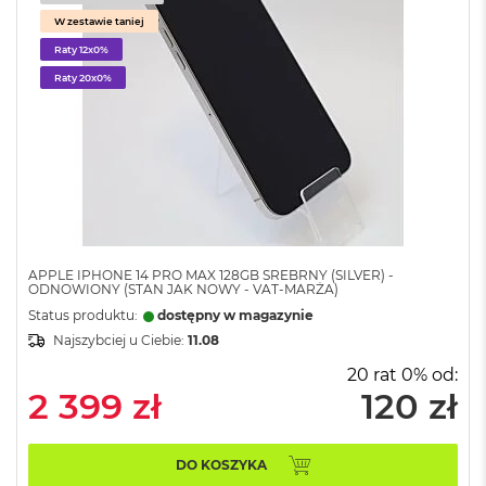
o
W zestawie taniej
l
o
Raty 12x0%
r
Raty 20x0%
u
M
a
c
B
o
o
k
N
APPLE IPHONE 14 PRO MAX 128GB SREBRNY (SILVER) -
e
ODNOWIONY (STAN JAK NOWY - VAT-MARŻA)
o
Status produktu:
dostępny w magazynie
C
y
Najszybciej u Ciebie:
11.08
t
20 rat 0% od:
r
2 399 zł
120 zł
u
s
o
w
DO KOSZYKA
o