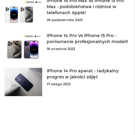
ł
iPhone 14 Pro Max Vs iPhone 15 Pro
u
Max - podobieństwa i różnice w
g
telefonach Apple!
k
26 października 2023
o
l
o
iPhone 14 Pro Vs iPhone 15 Pro -
r
porównanie profesjonalnych modeli!
u
18 września 2023
M
a
c
iPhone 14 Pro aparat - radykalny
B
o
progres w jakości zdjęć
o
17 lutego 2023
k
P
r
o
G
w
i
e
z