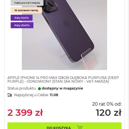
k
Faktura VAT-marża
A
W zestawie taniej
i
r
Raty 12x0%
M
Raty 20x0%
2
M
a
c
B
o
o
k
A
APPLE IPHONE 14 PRO MAX 128GB GŁĘBOKA PURPURA (DEEP
i
PURPLE) - ODNOWIONY (STAN JAK NOWY - VAT-MARŻA)
r
Status produktu:
dostępny w magazynie
1
Najszybciej u Ciebie:
11.08
3
20 rat 0% od:
M
2 399 zł
120 zł
a
c
B
DO KOSZYKA
o