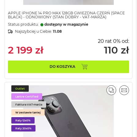
r
G
w
APPLE IPHONE 14 PRO MAX 128GB GWIEZDNA CZERŃ (SPACE
BLACK) - ODNOWIONY (STAN DOBRY - VAT-MARŻA)
i
e
Status produktu:
dostępny w magazynie
z
Najszybciej u Ciebie:
11.08
d
n
20 rat 0% od:
a
2 199 zł
110 zł
s
z
a
DO KOSZYKA
r
o
ś
ć
Outlet
PORÓWNA
EMAI
M
Lantre Certified
a
Faktura VAT-marża
c
B
W zestawie taniej
o
Raty 12x0%
o
Raty 20x0%
k
A