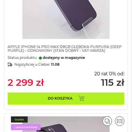
A
i
r
M
4
M
a
c
APPLE IPHONE 14 PRO MAX 128GB GŁĘBOKA PURPURA (DEEP
B
PURPLE) - ODNOWIONY (STAN DOBRY - VAT-MARŻA)
o
Status produktu:
dostępny w magazynie
o
Najszybciej u Ciebie:
11.08
k
A
20 rat 0% od:
i
2 299 zł
115 zł
r
M
3
DO KOSZYKA
M
a
c
B
Outlet
PORÓWNA
EMAI
o
Lantre Certified
o