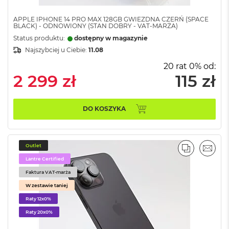
8
G
APPLE IPHONE 14 PRO MAX 128GB GWIEZDNA CZERŃ (SPACE
B
BLACK) - ODNOWIONY (STAN DOBRY - VAT-MARŻA)
R
Status produktu:
dostępny w magazynie
A
Najszybciej u Ciebie:
11.08
M
20 rat 0% od:
M
2 299 zł
115 zł
a
c
B
o
DO KOSZYKA
o
k
A
i
Outlet
PORÓWNA
EMAI
r
Lantre Certified
1
6
Faktura VAT-marża
G
W zestawie taniej
B
R
Raty 12x0%
A
Raty 20x0%
M