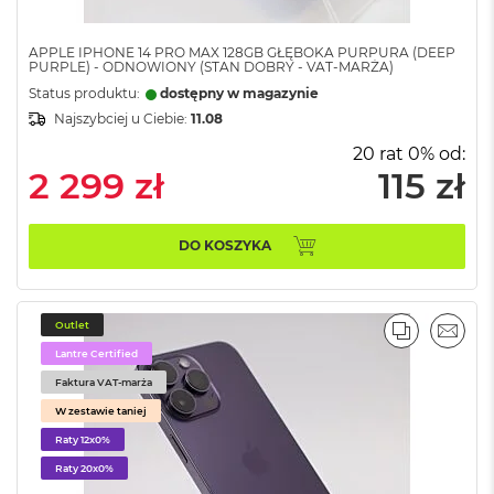
A
i
APPLE IPHONE 14 PRO MAX 128GB GŁĘBOKA PURPURA (DEEP
r
PURPLE) - ODNOWIONY (STAN DOBRY - VAT-MARŻA)
Status produktu:
dostępny w magazynie
M
a
Najszybciej u Ciebie:
11.08
c
20 rat 0% od:
B
2 299 zł
115 zł
o
o
k
A
DO KOSZYKA
i
r
M
5
Outlet
PORÓWNA
EMAI
Lantre Certified
M
a
Faktura VAT-marża
c
W zestawie taniej
B
o
Raty 12x0%
o
Raty 20x0%
k