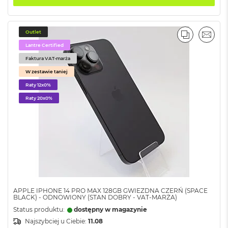
r
e
b
r
Outlet
n
PORÓWNA
EMAI
y
Lantre Certified
Faktura VAT-marża
M
W zestawie taniej
a
c
Raty 12x0%
B
Raty 20x0%
o
o
k
A
i
r
Z
ł
o
t
APPLE IPHONE 14 PRO MAX 128GB GWIEZDNA CZERŃ (SPACE
y
BLACK) - ODNOWIONY (STAN DOBRY - VAT-MARŻA)
Status produktu:
dostępny w magazynie
W
Najszybciej u Ciebie:
11.08
e