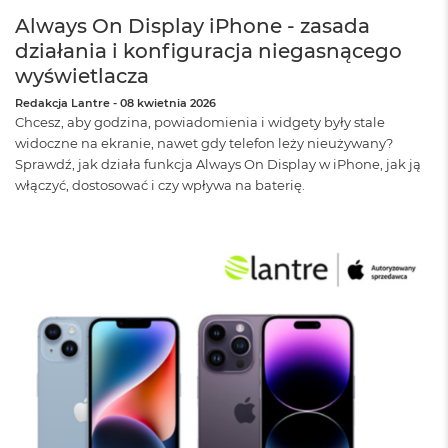
o
Always On Display iPhone - zasada
k
A
działania i konfiguracja niegasnącego
i
wyświetlacza
r
4
Redakcja Lantre
-
08 kwietnia 2026
T
Chcesz, aby godzina, powiadomienia i widgety były stale
B
widoczne na ekranie, nawet gdy telefon leży nieużywany?
Sprawdź, jak działa funkcja Always On Display w iPhone, jak ją
M
włączyć, dostosować i czy wpływa na baterię.
a
c
B
o
o
k
P
r
o
M
a
c
B
o