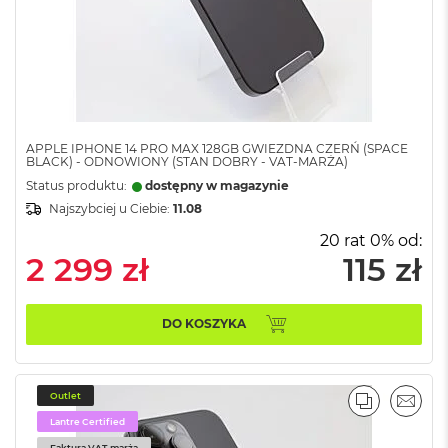
M
a
c
B
o
o
k
A
APPLE IPHONE 14 PRO MAX 128GB GWIEZDNA CZERŃ (SPACE
i
BLACK) - ODNOWIONY (STAN DOBRY - VAT-MARŻA)
r
Status produktu:
dostępny w magazynie
2
Najszybciej u Ciebie:
11.08
4
G
20 rat 0% od:
B
2 299 zł
115 zł
R
A
M
DO KOSZYKA
M
a
c
B
Outlet
PORÓWNA
EMAI
o
Lantre Certified
o
Faktura VAT-marża