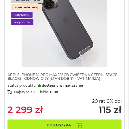
k
A
W zestawie taniej
i
Raty 12x0%
r
3
Raty 20x0%
2
G
B
R
A
M
W
e
d
APPLE IPHONE 14 PRO MAX 128GB GWIEZDNA CZERŃ (SPACE
BLACK) - ODNOWIONY (STAN DOBRY - VAT-MARŻA)
ł
u
Status produktu:
dostępny w magazynie
g
Najszybciej u Ciebie:
11.08
p
o
20 rat 0% od:
j
2 299 zł
115 zł
e
m
n
DO KOSZYKA
o