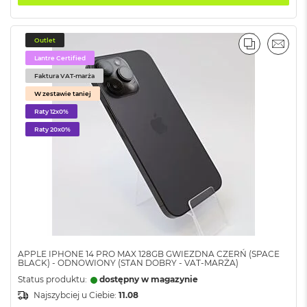
ś
c
i
Outlet
d
PORÓWNA
EMAI
y
Lantre Certified
s
Faktura VAT-marża
k
u
W zestawie taniej
Raty 12x0%
M
a
Raty 20x0%
c
B
o
o
k
A
i
r
2
5
APPLE IPHONE 14 PRO MAX 128GB GWIEZDNA CZERŃ (SPACE
BLACK) - ODNOWIONY (STAN DOBRY - VAT-MARŻA)
6
G
Status produktu:
dostępny w magazynie
B
Najszybciej u Ciebie:
11.08