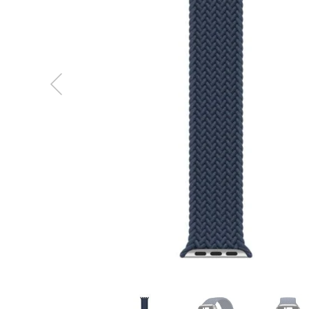
MacBook
Neo
Indygo
MacBook
Neo
Srebrny
Według
pojemności
dysku
MacBook
Neo
256GB
MacBook
Neo
512GB
MacBook
Air
MacBook