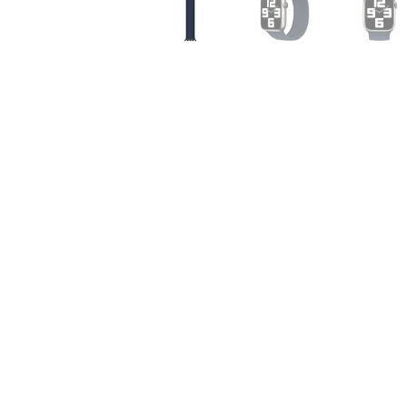
Air
M5
MacBook
Air
M4
MacBook
Air
M3
MacBook
Air
M2
MacBook
Air
13
MacBook
Air
15