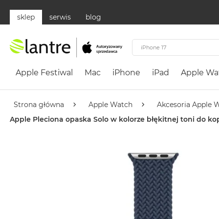
sklep
serwis
blog
Apple
Festiwal
Apple Festiwal
Mac
iPhone
iPad
Apple Wa
Mac
MacBook
Neo
Strona główna
Apple Watch
Akcesoria Apple 
Według
Apple Pleciona opaska Solo w kolorze błękitnej toni do
koloru
MacBook
Neo
Cytrusowożółty
MacBook
Neo
Subtelny
Róż