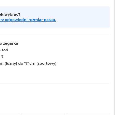
sek wybrać?
bierz odpowiedni rozmiar paska.
o zegarka
a toń
 7
m (luźny) do 17,1cm (sportowy)