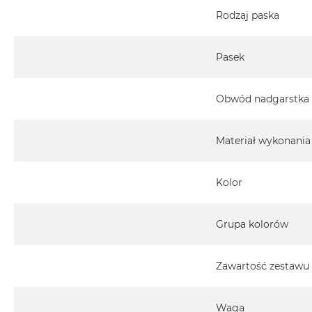
MacBook
Rodzaj paska
Pro
Gwiezdna
Pasek
szarość
MacBook
Pro
Obwód nadgarstka
Srebrny
Według
Materiał wykonania
pamięci
RAM
Kolor
MacBook
Pro
8GB
Grupa kolorów
RAM
MacBook
Zawartość zestawu
Pro
16GB
RAM
Waga