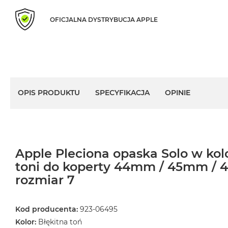
MacBook
OFICJALNA DYSTRYBUCJA APPLE
Air
Złoty
Według
pamięci
RAM
MacBook
OPIS PRODUKTU
SPECYFIKACJA
OPINIE
Air
8GB
RAM
MacBook
Air
Apple Pleciona opaska Solo w kolo
16GB
toni do koperty 44mm / 45mm /
RAM
rozmiar 7
MacBook
Air
Kod producenta:
923-06495
24GB
RAM
Kolor:
Błękitna toń