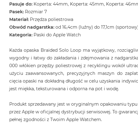
Pasuje do:
Koperta: 44mm, Koperta: 45mm, Koperta: 46m
MacBook
Pasek:
Rozmiar 7
Air
32GB
Materiał:
Przędza poliestrowa
RAM
Obwód nadgarstka:
od 16,4cm (luźny) do 17,1cm (sportowy
Kategoria:
Paski do Apple Watch
Według
pojemności
dysku
Każda opaska Braided Solo Loop ma wyjątkowy, rozciągliwy
MacBook
wygodny i łatwy do zakładania i zdejmowania z nadgarstka
Air
000 włókien przędzy poliestrowej z recyklingu wokół ultrac
256GB
użyciu zaawansowanych, precyzyjnych maszyn do zaplat
MacBook
cięcia opaski na dokładną długość w celu uzyskania indyw
Air
jest miękka, teksturowana i odporna na pot i wodę.
512GB
Produkt sprzedawany jest w oryginalnym opakowaniu typu
MacBook
Air
przez Apple w oficjalnej dystrybucji serwisowej. To gwarancj
1TB
pełnej zgodności z Twoim Apple Watchem.
MacBook
Air