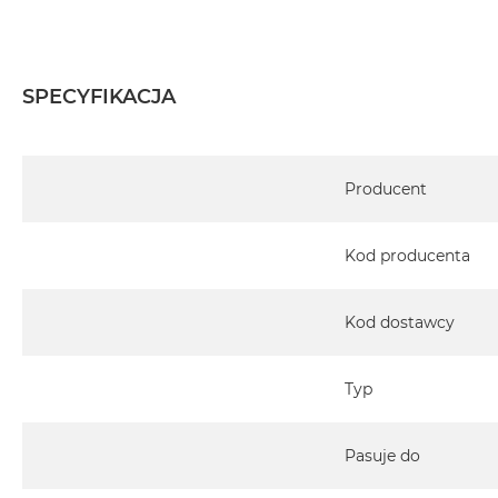
2TB
MacBook
Air
SPECYFIKACJA
4TB
MacBook
Pro
Specyfikacja
MacBook
Producent
Pro
14
Kod producenta
MacBook
Pro
16
Kod dostawcy
Według
koloru
Typ
MacBook
Pro
Pasuje do
Gwiezdna
Czerń