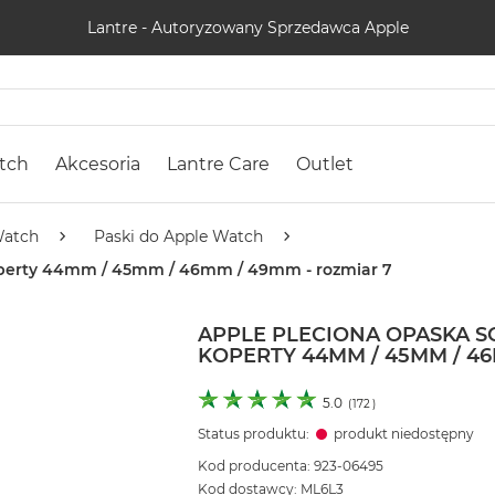
Lantre - Autoryzowany Sprzedawca Apple
tch
Akcesoria
Lantre Care
Outlet
Watch
Paski do Apple Watch
 koperty 44mm / 45mm / 46mm / 49mm - rozmiar 7
APPLE PLECIONA OPASKA S
KOPERTY 44MM / 45MM / 46
5.0
(
172
)
Status produktu:
produkt niedostępny
Kod producenta: 923-06495
Kod dostawcy: ML6L3