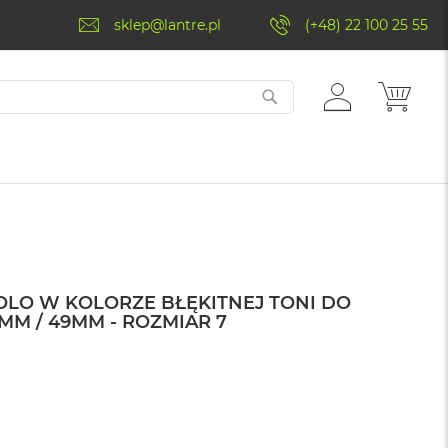
sklep@lantre.pl
(+48) 22 100 25 55
ZALOGUJ
MÓJ 
SIĘ
OLO W KOLORZE BŁĘKITNEJ TONI DO
MM / 49MM - ROZMIAR 7