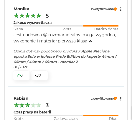
r
e
Monika
zweryfikowano
b
5
r
n
Jakość wyświetlacza
y
Słaba
Dobra
Bardzo dobra
Jest cudowna 🤩 rozmiar idealny, mega wygodna,
M
wykonanie i materiał pierwsza klasa 🔥
a
c
Opinia dotyczy podobnego produktu:
Apple Pleciona
B
opaska Solo w kolorze Pride Edition do koperty 44mm /
o
45mm / 46mm / 49mm - rozmiar 2
o
8/1/2026
k
A
0
0
i
r
Z
ł
Fabian
zweryfikowano
o
3
t
Czas pracy na baterii
y
Krótki
Zadowalający
Długi
W
Jakość wyświetlacza
e
Słaba
Dobra
Bardzo dobra