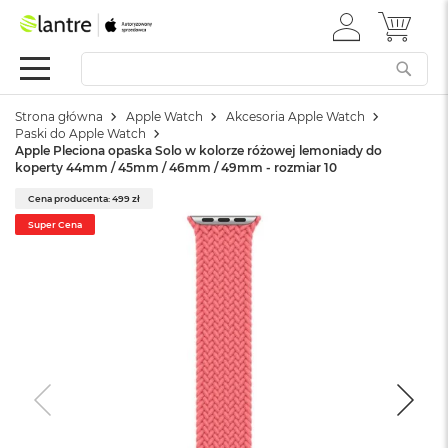
ZALOGUJ
MÓJ 
Apple
SIĘ
Festiwal
Mac
Strona główna
Apple Watch
Akcesoria Apple Watch
M
Paski do Apple Watch
a
Apple Pleciona opaska Solo w kolorze różowej lemoniady do
c
koperty 44mm / 45mm / 46mm / 49mm - rozmiar 10
B
o
Cena producenta: 499 zł
o
Super Cena
k
N
e
o
W
e
d
ł
u
g
k