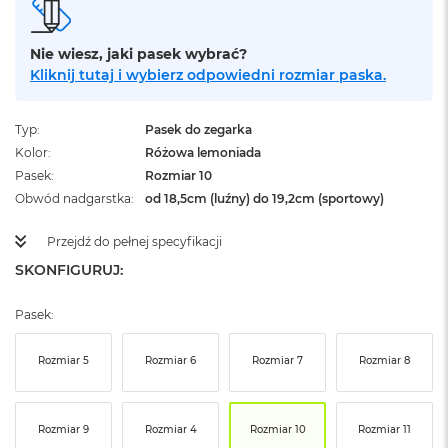
ż
ó
ł
Nie wiesz, jaki pasek wybrać?
t
Kliknij tutaj i wybierz odpowiedni rozmiar paska.
y
M
Typ
Pasek do zegarka
a
Kolor
Różowa lemoniada
c
B
Pasek
Rozmiar 10
o
Obwód nadgarstka
od 18,5cm (luźny) do 19,2cm (sportowy)
o
k
Przejdź do pełnej specyfikacji
N
e
SKONFIGURUJ:
o
S
Pasek:
u
b
t
Rozmiar 5
Rozmiar 6
Rozmiar 7
Rozmiar 8
e
l
n
y
Rozmiar 9
Rozmiar 4
Rozmiar 10
Rozmiar 11
R