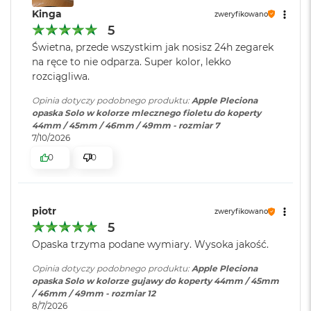
B
Kinga
o
zweryfikowano
o
5
k
Świetna, przede wszystkim jak nosisz 24h zegarek
A
na ręce to nie odparza. Super kolor, lekko
i
rozciągliwa.
r
B
Opinia dotyczy podobnego produktu:
Apple Pleciona
ł
opaska Solo w kolorze mlecznego fioletu do koperty
ę
44mm / 45mm / 46mm / 49mm - rozmiar 7
k
7/10/2026
i
t
0
0
n
y
M
piotr
zweryfikowano
a
5
c
B
Opaska trzyma podane wymiary. Wysoka jakość.
o
o
Opinia dotyczy podobnego produktu:
Apple Pleciona
k
opaska Solo w kolorze gujawy do koperty 44mm / 45mm
A
/ 46mm / 49mm - rozmiar 12
i
8/7/2026