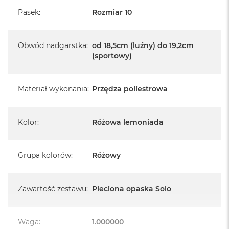
A
i
Pasek
:
Rozmiar 10
r
M
4
Obwód nadgarstka
:
od 18,5cm (luźny) do 19,2cm
(sportowy)
M
a
c
B
Materiał wykonania
:
Przędza poliestrowa
o
o
k
Kolor
:
Różowa lemoniada
A
i
r
M
Grupa kolorów
:
Różowy
3
M
a
Zawartość zestawu
:
Pleciona opaska Solo
c
B
o
Waga
:
1.000000
o