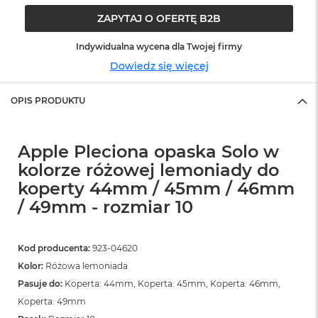
o
o
ZAPYTAJ O OFERTĘ B2B
k
N
Indywidualna wycena dla Twojej firmy
e
o
Dowiedz się więcej
S
r
OPIS PRODUKTU
e
b
r
n
Apple Pleciona opaska Solo w
y
kolorze różowej lemoniady do
W
koperty 44mm / 45mm / 46mm
e
/ 49mm - rozmiar 10
d
ł
u
g
Kod producenta:
923-04620
p
Kolor:
Różowa lemoniada
o
j
Pasuje do:
Koperta: 44mm, Koperta: 45mm, Koperta: 46mm,
e
Koperta: 49mm
m