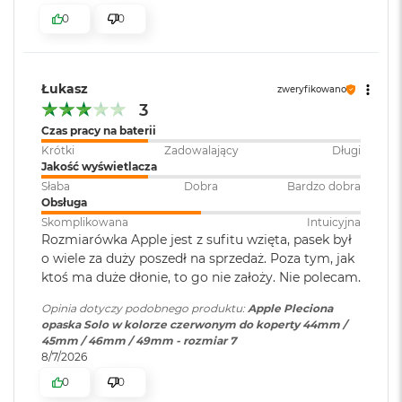
r
0
0
G
w
i
e
z
Łukasz
zweryfikowano
d
3
n
Czas pracy na baterii
a
Krótki
Zadowalający
Długi
s
Jakość wyświetlacza
z
a
Słaba
Dobra
Bardzo dobra
r
Obsługa
o
Skomplikowana
Intuicyjna
ś
Rozmiarówka Apple jest z sufitu wzięta, pasek był
ć
o wiele za duży poszedł na sprzedaż. Poza tym, jak
ktoś ma duże dłonie, to go nie założy. Nie polecam.
M
a
Opinia dotyczy podobnego produktu:
Apple Pleciona
c
opaska Solo w kolorze czerwonym do koperty 44mm /
B
45mm / 46mm / 49mm - rozmiar 7
o
8/7/2026
o
k
0
0
A