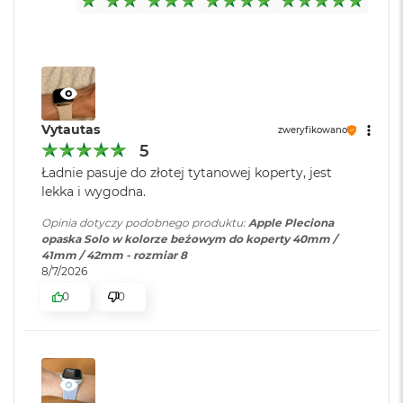
o
k
A
i
r
1
5
Vytautas
zweryfikowano
W
5
e
Ładnie pasuje do złotej tytanowej koperty, jest
d
lekka i wygodna.
ł
u
Opinia dotyczy podobnego produktu:
Apple Pleciona
g
opaska Solo w kolorze beżowym do koperty 40mm /
k
41mm / 42mm - rozmiar 8
o
8/7/2026
l
o
0
0
r
u
M
a
c