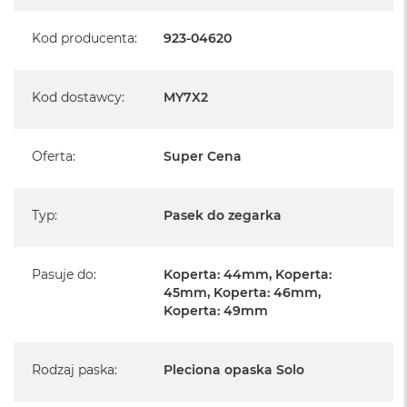
A
i
Kod producenta
:
923-04620
r
M
Kod dostawcy
:
MY7X2
a
c
B
o
Oferta
:
Super Cena
o
k
A
i
Typ
:
Pasek do zegarka
r
M
5
Pasuje do
:
Koperta: 44mm, Koperta:
45mm, Koperta: 46mm,
M
Koperta: 49mm
a
c
B
o
Rodzaj paska
:
Pleciona opaska Solo
o
k