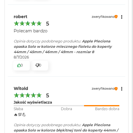
i
r
K
robert
zweryfikowano
s
5
i
ę
Polecam bardzo
ż
y
Opinia dotyczy podobnego produktu:
Apple Pleciona
c
opaska Solo w kolorze mlecznego fioletu do koperty
o
44mm / 45mm / 46mm / 49mm - rozmiar 8
w
8/7/2026
a
0
0
P
o
ś
w
Witold
i
zweryfikowano
a
5
t
Jakość wyświetlacza
a
Słaba
Dobra
Bardzo dobra
🔥💯💪
M
a
Opinia dotyczy podobnego produktu:
Apple Pleciona
c
opaska Solo w kolorze błękitnej toni do koperty 44mm /
B