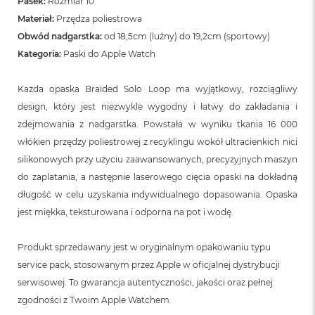
Pasek:
Rozmiar 10
n
o
Materiał:
Przędza poliestrowa
ś
Obwód nadgarstka:
od 18,5cm (luźny) do 19,2cm (sportowy)
c
Kategoria:
Paski do Apple Watch
i
d
y
Każda opaska Braided Solo Loop ma wyjątkowy, rozciągliwy
s
k
design, który jest niezwykle wygodny i łatwy do zakładania i
u
zdejmowania z nadgarstka. Powstała w wyniku tkania 16 000
włókien przędzy poliestrowej z recyklingu wokół ultracienkich nici
M
a
silikonowych przy użyciu zaawansowanych, precyzyjnych maszyn
c
do zaplatania, a następnie laserowego cięcia opaski na dokładną
B
długość w celu uzyskania indywidualnego dopasowania. Opaska
o
o
jest miękka, teksturowana i odporna na pot i wodę.
k
N
e
Produkt sprzedawany jest w oryginalnym opakowaniu typu
o
service pack, stosowanym przez Apple w oficjalnej dystrybucji
2
serwisowej. To gwarancja autentyczności, jakości oraz pełnej
5
6
zgodności z Twoim Apple Watchem.
G