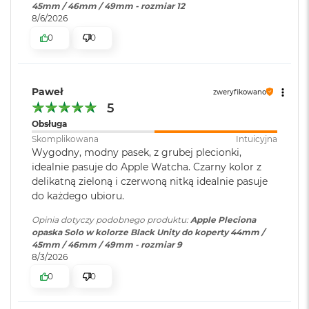
45mm / 46mm / 49mm - rozmiar 12
o
8/6/2026
o
k
0
0
A
i
r
P
Paweł
zweryfikowano
ó
5
ł
n
Obsługa
o
Skomplikowana
Intuicyjna
c
Wygodny, modny pasek, z grubej plecionki,
idealnie pasuje do Apple Watcha. Czarny kolor z
M
delikatną zieloną i czerwoną nitką idealnie pasuje
a
do każdego ubioru.
c
B
Opinia dotyczy podobnego produktu:
Apple Pleciona
o
opaska Solo w kolorze Black Unity do koperty 44mm /
o
45mm / 46mm / 49mm - rozmiar 9
k
8/3/2026
A
i
0
0
r
S