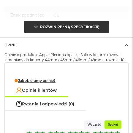
k
A
i
Znak zgodności
:
CE
r
M
ROZWIŃ PEŁNĄ SPECYFIKACJĘ
2
Opakowanie
Serwisowe
(pudełko)
:
M
OPINIE
a
c
Opinie o produkcie Apple Pleciona opaska Solo w kolorze różowej
B
lemoniady do koperty 44mm / 45mm / 46mm / 49mm - rozmiar 10
o
o
k
A
Jak zbieramy opinie?
i
r
Opinie klientów
1
3
Pytania i odpowiedzi (0)
M
a
c
Wyczyść
Szukaj
B
o