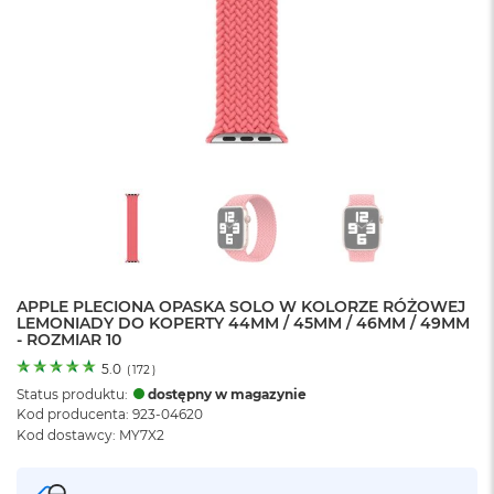
o
l
o
r
u
M
a
c
B
o
o
k
N
e
APPLE PLECIONA OPASKA SOLO W KOLORZE RÓŻOWEJ
o
LEMONIADY DO KOPERTY 44MM / 45MM / 46MM / 49MM
C
- ROZMIAR 10
y
t
5.0
(
172
)
r
Status produktu:
dostępny w magazynie
u
Kod producenta: 923-04620
s
Kod dostawcy: MY7X2
o
w
o