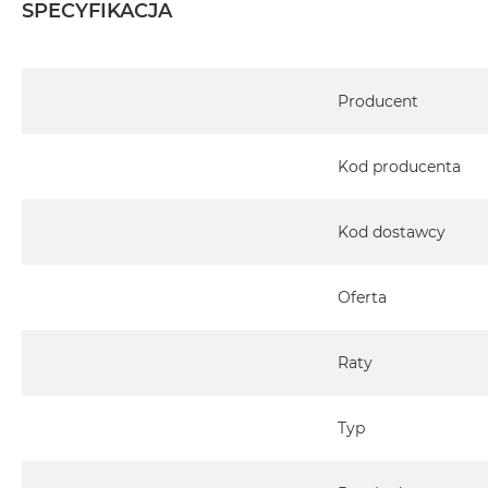
SPECYFIKACJA
2TB
MacBook
Air
Specyfikacja
4TB
Producent
MacBook
Pro
Kod producenta
MacBook
Pro
14
Kod dostawcy
MacBook
Pro
Oferta
16
Według
Raty
koloru
MacBook
Pro
Typ
Gwiezdna
Czerń