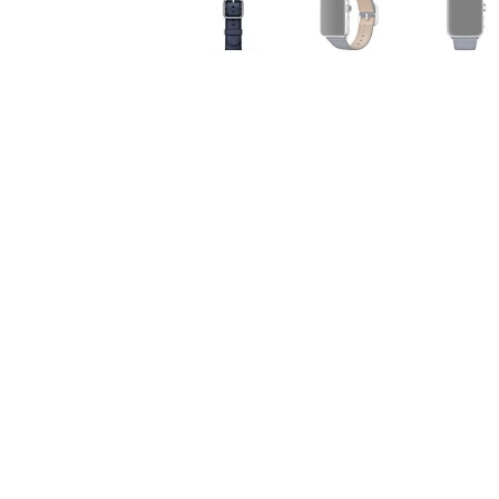
Air
M5
MacBook
Air
M4
MacBook
Air
M3
MacBook
Air
M2
MacBook
Air
13
MacBook
Air
15