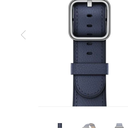
MacBook
Neo
Indygo
MacBook
Neo
Srebrny
Według
pojemności
dysku
MacBook
Neo
256GB
MacBook
Neo
512GB
MacBook
Air
MacBook