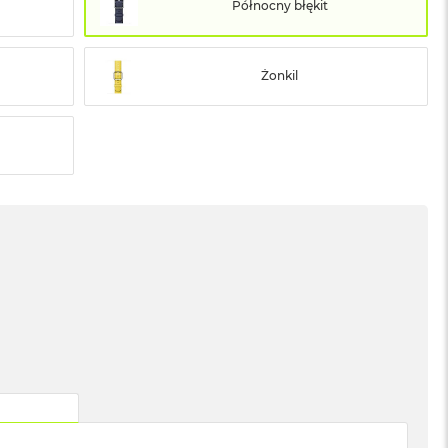
Północny błękit
Żonkil