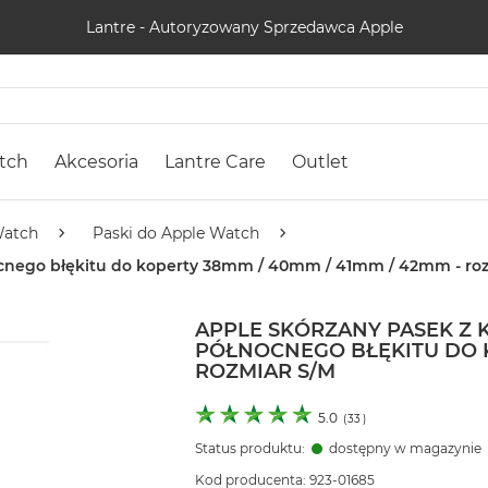
Lantre - Autoryzowany Sprzedawca Apple
tch
Akcesoria
Lantre Care
Outlet
Watch
Paski do Apple Watch
ocnego błękitu do koperty 38mm / 40mm / 41mm / 42mm - ro
APPLE SKÓRZANY PASEK Z
PÓŁNOCNEGO BŁĘKITU DO K
ROZMIAR S/M
5.0
(
33
)
Status produktu:
dostępny w magazynie
Kod producenta: 923-01685