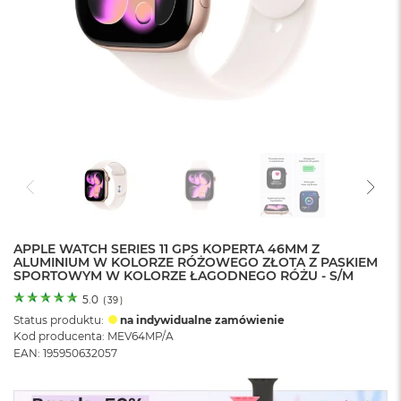
o
l
o
r
u
M
a
c
B
o
o
k
N
e
APPLE WATCH SERIES 11 GPS KOPERTA 46MM Z
o
ALUMINIUM W KOLORZE RÓŻOWEGO ZŁOTA Z PASKIEM
C
SPORTOWYM W KOLORZE ŁAGODNEGO RÓŻU - S/M
y
t
5.0
(
39
)
r
Status produktu:
na indywidualne zamówienie
u
Kod producenta: MEV64MP/A
s
EAN: 195950632057
o
w
o