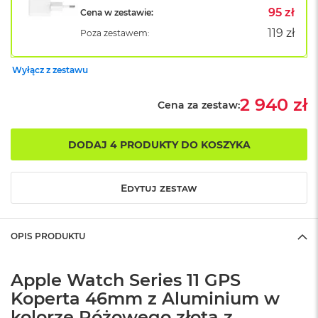
o
95 zł
Cena w zestawie:
k
119 zł
Poza zestawem:
A
i
r
Wyłącz z zestawu
1
5
2 940 zł
Cena za zestaw:
W
e
d
DODAJ 4 PRODUKTY DO KOSZYKA
ł
u
g
Edytuj zestaw
k
o
l
o
OPIS PRODUKTU
r
u
Apple Watch Series 11 GPS
M
Koperta 46mm z Aluminium w
a
c
kolorze Różowego złota z