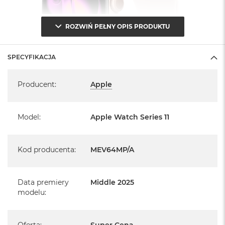
i
r
K
ROZWIŃ PEŁNY OPIS PRODUKTU
s
i
ę
SPECYFIKACJA
ż
y
Specyfikacja
c
Producent
:
Apple
o
w
a
P
Model
:
Apple Watch Series 11
o
ś
w
Informacje o produkcie:
Kod producenta
:
MEV64MP/A
i
a
t
Apple Watch jest nowy
a
Data premiery
Middle 2025
modelu
:
pochodzi od polskiego, oficjalnego dystrybutora Apple.
M
a
c
Posiada pełną, 12 miesięczną gwarancję producenta
B