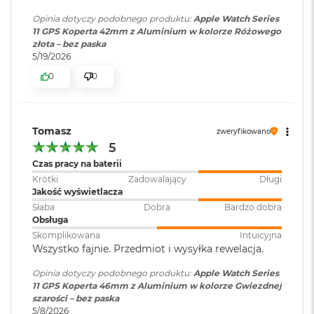
o
k
Opinia dotyczy podobnego produktu:
Apple Watch Series
A
11 GPS Koperta 42mm z Aluminium w kolorze Różowego
i
złota – bez paska
r
5/19/2026
4
0
0
T
B
M
Tomasz
a
zweryfikowano
c
5
B
Czas pracy na baterii
o
Krótki
Zadowalający
Długi
o
Jakość wyświetlacza
k
P
Słaba
Dobra
Bardzo dobra
r
Obsługa
o
Skomplikowana
Intuicyjna
Wszystko fajnie. Przedmiot i wysyłka rewelacja.
M
a
Opinia dotyczy podobnego produktu:
Apple Watch Series
c
11 GPS Koperta 46mm z Aluminium w kolorze Gwiezdnej
B
szarości – bez paska
o
5/8/2026