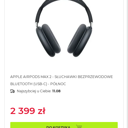
A
i
r
M
a
c
B
o
o
k
A
i
r
APPLE AIRPODS MAX 2 - SŁUCHAWKI BEZPRZEWODOWE
M
5
BLUETOOTH (USB-C) - PÓŁNOC
Najszybciej u Ciebie:
11.08
M
a
c
2 399 zł
B
o
o
k
DO KOSZYKA