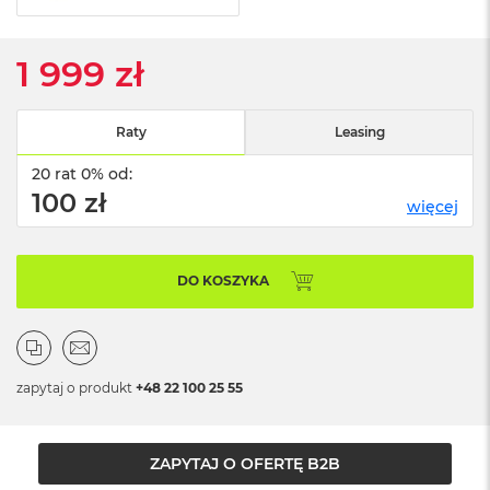
o
o
k
N
1 999 zł
e
o
S
Raty
Leasing
r
e
20 rat 0% od:
b
100 zł
r
więcej
n
y
W
DO KOSZYKA
e
d
ł
u
g
zapytaj o produkt
+48 22 100 25 55
p
o
j
e
ZAPYTAJ O OFERTĘ B2B
m