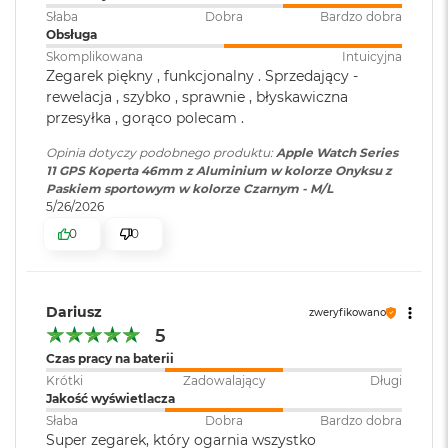
i
Słaba
Dobra
Bardzo dobra
r
Obsługa
1
T
Skomplikowana
Intuicyjna
B
Zegarek piękny , funkcjonalny . Sprzedający -
rewelacja , szybko , sprawnie , błyskawiczna
M
przesyłka , gorąco polecam .
a
c
Opinia dotyczy podobnego produktu:
Apple Watch Series
B
11 GPS Koperta 46mm z Aluminium w kolorze Onyksu z
o
Paskiem sportowym w kolorze Czarnym - M/L
o
5/26/2026
k
0
0
A
i
r
2
T
Dariusz
zweryfikowano
B
5
Czas pracy na baterii
M
a
Krótki
Zadowalający
Długi
c
Jakość wyświetlacza
B
Słaba
Dobra
Bardzo dobra
o
Super zegarek, który ogarnia wszystko