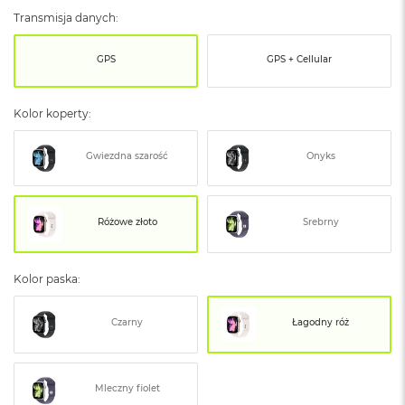
ó
Transmisja danych:
ż
GPS
GPS + Cellular
M
a
c
B
Kolor koperty:
o
o
Gwiezdna szarość
Onyks
k
N
e
o
Różowe złoto
Srebrny
I
n
d
y
Kolor paska:
g
o
Czarny
Łagodny róż
M
a
c
B
Mleczny fiolet