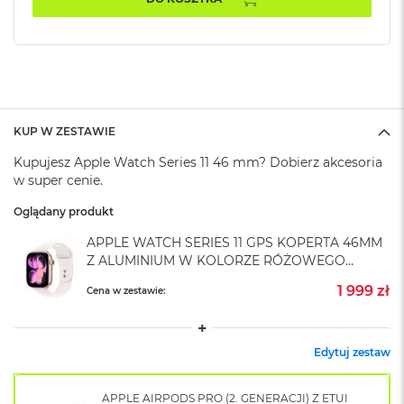
A
i
r
M
4
M
a
KUP W ZESTAWIE
c
B
Kupujesz Apple Watch Series 11 46 mm? Dobierz akcesoria
o
w super cenie.
o
k
Oglądany produkt
A
i
APPLE WATCH SERIES 11 GPS KOPERTA 46MM
r
Z ALUMINIUM W KOLORZE RÓŻOWEGO
M
ZŁOTA Z PASKIEM SPORTOWYM W KOLORZE
3
1 999 zł
Cena w zestawie:
ŁAGODNEGO RÓŻU - S/M
M
a
c
Edytuj zestaw
B
o
o
APPLE AIRPODS PRO (2. GENERACJI) Z ETUI