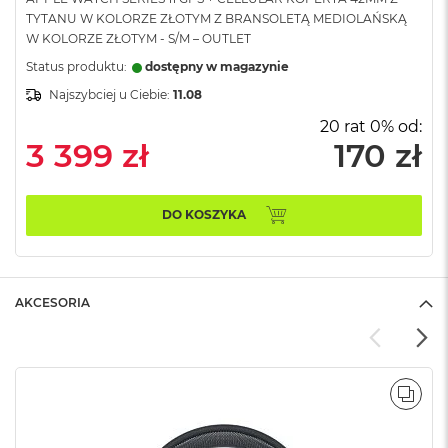
B
TYTANU W KOLORZE ZŁOTYM Z BRANSOLETĄ MEDIOLAŃSKĄ
W KOLORZE ZŁOTYM - S/M – OUTLET
M
a
Status produktu:
dostępny w magazynie
c
Najszybciej u Ciebie:
11.08
B
o
20 rat 0% od:
o
3 399 zł
170 zł
k
N
e
o
DO KOSZYKA
5
1
2
G
B
AKCESORIA
M
a
c
B
POR
o
o
k