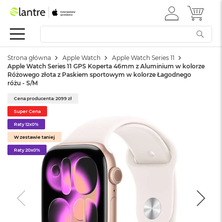
ZALOGUJ
MÓJ 
Apple
SIĘ
Festiwal
Mac
Strona główna
Apple Watch
Apple Watch Series 11
M
Apple Watch Series 11 GPS Koperta 46mm z Aluminium w kolorze
a
Różowego złota z Paskiem sportowym w kolorze Łagodnego
c
różu - S/M
B
o
Cena producenta: 2099 zł
o
Super Cena
k
Raty 12x0%
N
e
W zestawie taniej
o
Raty 20x0%
W
e
d
ł
u
g
k