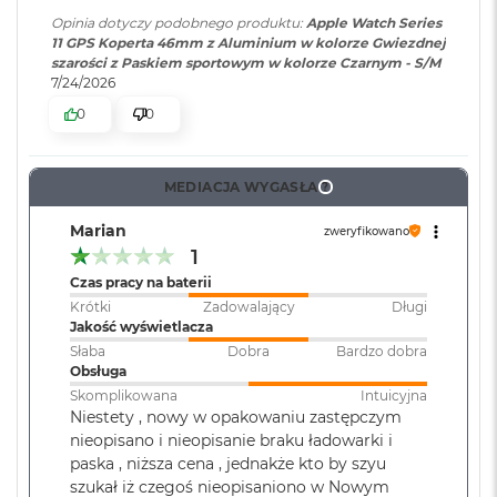
ś
odporności na pył IP6X.
Opinia dotyczy podobnego produktu:
Apple Watch Series
c
11
Funkcja Alarmowe SOS wymaga sieci komórkowej lub aktywnej
11 GPS Koperta 46mm z Aluminium w kolorze Gwiezdnej
i
szarości z Paskiem sportowym w kolorze Czarnym - S/M
d
funkcji Rozmowy przez Wi-Fi i połączenia z internetem za
7/24/2026
y
pośrednictwem Apple Watch lub znajdującego się w pobliżu
s
0
0
iPhone’a. Połączenia alarmowe działają w wielu lokalizacjach, na
k
u
każdym modelu Apple Watch z łącznością komórkową, pod
warunkiem dostępności sieci komórkowej. Niektóre sieci
MEDIACJA WYGASŁA
?
M
komórkowe mogą odrzucić połączenie alarmowe z Apple Watch, jeśli
a
Marian
c
zweryfikowano
nie jest on aktywowany, kompatybilny lub jego ustawienia
B
1
uniemożliwiają pracę w danej sieci komórkowej, a także wtedy, gdy w
o
Czas pracy na baterii
o
ogóle nie jest on skonfigurowany do pracy w sieci komórkowej lub
Krótki
Zadowalający
Długi
k
sieć nie obsługuje połączeń alarmowych przez IMS. Więcej informacji
Jakość wyświetlacza
A
na stronach support.apple.com/108374 i apple.com/watch/cellular.
i
Słaba
Dobra
Bardzo dobra
r
Obsługa
2
Skomplikowana
Intuicyjna
5
Niestety , nowy w opakowaniu zastępczym
6
nieopisano i nieopisanie braku ładowarki i
G
paska , niższa cena , jednakże kto by szyu
B
szukał iż czegoś nieopisaniono w Nowym