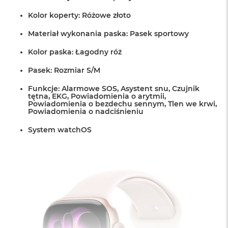
r
G
Kolor koperty: Różowe złoto
w
i
Materiał wykonania paska: Pasek sportowy
e
z
Kolor paska: Łagodny róż
d
n
Pasek: Rozmiar S/M
a
s
Funkcje: Alarmowe SOS, Asystent snu, Czujnik
z
tętna, EKG, Powiadomienia o arytmii,
Powiadomienia o bezdechu sennym, Tlen we krwi,
a
Powiadomienia o nadciśnieniu
r
o
System watchOS
ś
ć
M
a
c
B
o
o
k
A