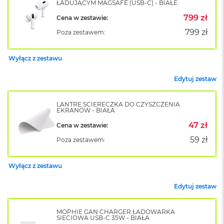
ŁADUJĄCYM MAGSAFE (USB-C) - BIAŁE
k
A
799 zł
Cena w zestawie:
i
r
799 zł
Poza zestawem:
M
2
Wyłącz z zestawu
M
a
Edytuj zestaw
c
B
o
LANTRE ŚCIERECZKA DO CZYSZCZENIA
EKRANÓW - BIAŁA
o
k
47 zł
Cena w zestawie:
A
59 zł
Poza zestawem:
i
r
1
Wyłącz z zestawu
3
Edytuj zestaw
M
a
c
MOPHIE GAN CHARGER ŁADOWARKA
B
SIECIOWA USB-C 35W - BIAŁA
o