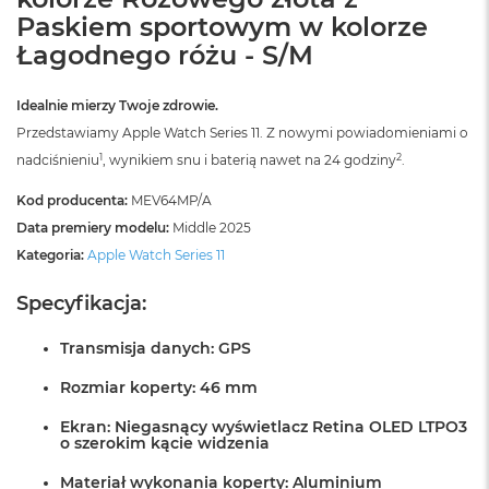
B
Paskiem sportowym w kolorze
o
o
Łagodnego różu - S/M
k
A
i
Idealnie mierzy Twoje zdrowie.
r
Przedstawiamy Apple Watch Series 11. Z nowymi powiadomieniami o
B
ł
1
2
nadciśnieniu
, wynikiem snu i baterią nawet na 24 godziny
.
ę
k
Kod producenta:
MEV64MP/A
i
Data premiery modelu:
Middle 2025
t
Kategoria:
Apple Watch Series 11
n
y
Specyfikacja:
M
a
Transmisja danych: GPS
c
B
Rozmiar koperty: 46 mm
o
o
Ekran: Niegasnący wyświetlacz Retina OLED LTPO3
k
o szerokim kącie widzenia
A
i
Materiał wykonania koperty: Aluminium