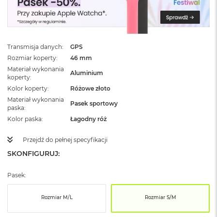
ż
ó
ł
t
y
Transmisja danych
GPS
M
Rozmiar koperty
46 mm
a
Materiał wykonania
Aluminium
c
koperty
B
Kolor koperty
Różowe złoto
o
Materiał wykonania
o
Pasek sportowy
paska
k
N
Kolor paska
Łagodny róż
e
o
Przejdź do pełnej specyfikacji
S
SKONFIGURUJ:
u
b
t
Pasek:
e
l
n
Rozmiar M/L
Rozmiar S/M
y
R