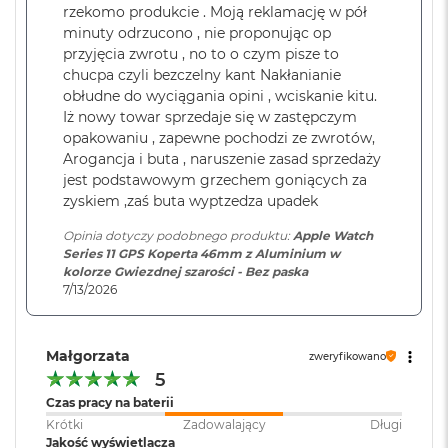
rzekomo produkcie . Moją reklamację w pół
M
a
minuty odrzucono , nie proponując op
c
przyjęcia zwrotu , no to o czym pisze to
B
chucpa czyli bezczelny kant Nakłanianie
o
obłudne do wyciągania opini , wciskanie kitu.
o
Iż nowy towar sprzedaje się w zastępczym
k
opakowaniu , zapewne pochodzi ze zwrotów,
A
i
Arogancja i buta , naruszenie zasad sprzedaży
r
jest podstawowym grzechem goniących za
5
zyskiem ,zaś buta wyptzedza upadek
1
2
Opinia dotyczy podobnego produktu:
Apple Watch
G
Series 11 GPS Koperta 46mm z Aluminium w
B
kolorze Gwiezdnej szarości - Bez paska
7/13/2026
M
a
c
Małgorzata
B
zweryfikowano
o
5
o
Czas pracy na baterii
k
Krótki
Zadowalający
Długi
A
Jakość wyświetlacza