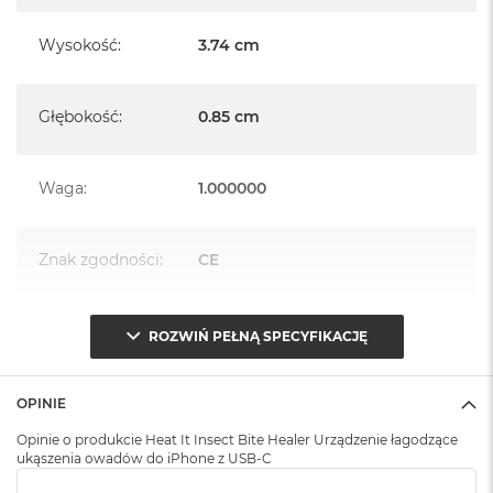
A
i
Wysokość
:
3.74 cm
r
M
Głębokość
:
0.85 cm
a
c
B
o
Waga
:
1.000000
o
k
A
i
Znak zgodności
:
CE
r
M
5
ROZWIŃ PEŁNĄ SPECYFIKACJĘ
M
a
c
OPINIE
B
o
Opinie o produkcie Heat It Insect Bite Healer Urządzenie łagodzące
o
ukąszenia owadów do iPhone z USB-C
k