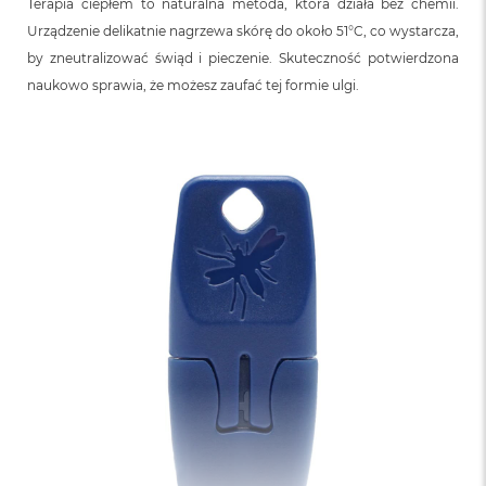
o
Terapia ciepłem to naturalna metoda, która działa bez chemii.
o
Urządzenie delikatnie nagrzewa skórę do około 51°C, co wystarcza,
k
by zneutralizować świąd i pieczenie. Skuteczność potwierdzona
N
e
naukowo sprawia, że możesz zaufać tej formie ulgi.
o
S
r
e
b
r
n
y
W
e
d
ł
u
g
p
o
j
e
m