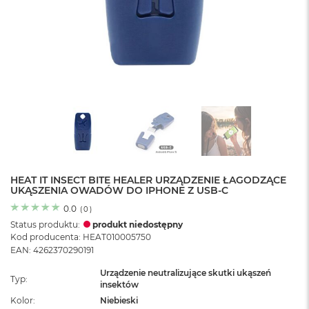
o
l
o
r
u
M
a
c
B
o
o
k
N
e
HEAT IT INSECT BITE HEALER URZĄDZENIE ŁAGODZĄCE
UKĄSZENIA OWADÓW DO IPHONE Z USB-C
o
C
0.0
(
0
)
y
Status produktu:
produkt niedostępny
t
Kod producenta: HEAT010005750
r
EAN: 4262370290191
u
s
Urządzenie neutralizujące skutki ukąszeń
o
Typ
insektów
w
Kolor
Niebieski
o