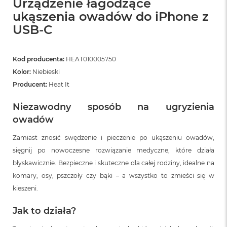
Urządzenie łagodzące
ó
ukąszenia owadów do iPhone z
ż
USB-C
M
a
c
Kod producenta:
HEAT010005750
B
o
Kolor:
Niebieski
o
Producent:
Heat It
k
N
Niezawodny sposób na ugryzienia
e
o
owadów
I
n
Zamiast znosić swędzenie i pieczenie po ukąszeniu owadów,
d
sięgnij po nowoczesne rozwiązanie medyczne, które działa
y
g
błyskawicznie. Bezpieczne i skuteczne dla całej rodziny, idealne na
o
komary, osy, pszczoły czy bąki – a wszystko to zmieści się w
kieszeni.
M
a
Jak to działa?
c
B