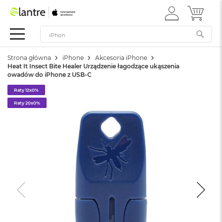
ZALOGUJ
MÓJ 
Apple
SIĘ
Festiwal
Mac
Strona główna
iPhone
Akcesoria iPhone
M
Heat It Insect Bite Healer Urządzenie łagodzące ukąszenia
a
owadów do iPhone z USB-C
c
B
Raty 12x0%
o
Raty 20x0%
o
k
N
e
o
W
e
d
ł
u
g
k