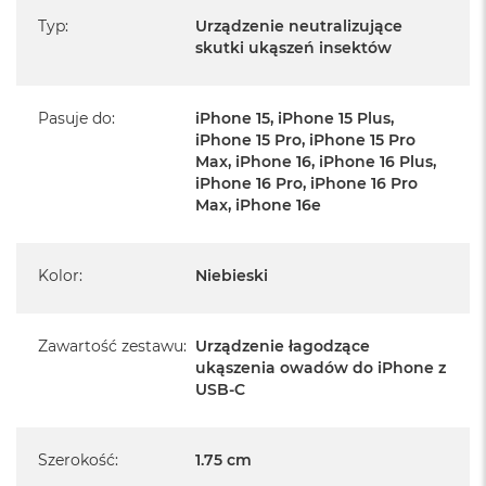
B
Typ
:
Urządzenie neutralizujące
intensywność kuracji do wieku i wrażliwości skóry. Już 3-latki
skutki ukąszeń insektów
M
mogą z niego korzystać pod opieką dorosłych, a starsze dzieci
a
samodzielnie.
c
B
Pasuje do
:
iPhone 15, iPhone 15 Plus,
Zero ładowania, maksymalna wydajność
o
iPhone 15 Pro, iPhone 15 Pro
o
Max, iPhone 16, iPhone 16 Plus,
To sprytne urządzenie korzysta z energii Twojego smartfona – nie
k
iPhone 16 Pro, iPhone 16 Pro
N
potrzebuje własnej baterii. Jedno naładowanie telefonu wystarcza
Max, iPhone 16e
e
na 1000 użyć.
o
5
1
Specyfikacja techniczna:
Kolor
:
Niebieski
2
Ograniczenia wiekowe: do użytku powyżej 3 roku życia
G
(samodzielnie od 12 roku życia)
B
Zakres temperatury: od 47 do 52°C
Zawartość zestawu
:
Urządzenie łagodzące
Czas trwania kuracji: 4, 7 lub 9 sekund
M
ukąszenia owadów do iPhone z
Nie działa z iPhone’ami 6s–14 przez przejściówkę.
a
USB-C
c
B
o
Szerokość
:
1.75 cm
o
k