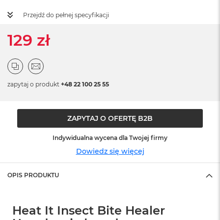
ż
ó
Przejdź do pełnej specyfikacji
ł
t
129 zł
y
M
a
c
zapytaj o produkt
+48 22 100 25 55
B
o
o
k
ZAPYTAJ O OFERTĘ B2B
N
e
o
Indywidualna wycena dla Twojej firmy
S
Dowiedz się więcej
u
b
t
OPIS PRODUKTU
e
l
n
Heat It Insect Bite Healer
y
R