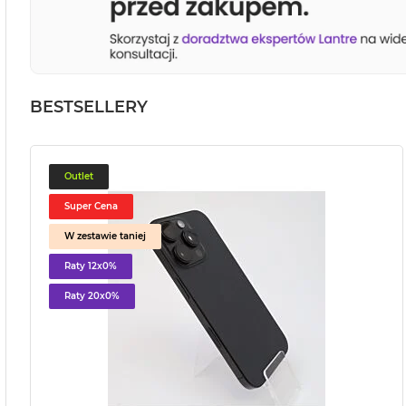
BESTSELLERY
Outlet
Super Cena
W zestawie taniej
Raty 12x0%
Raty 20x0%