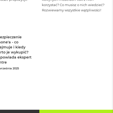
korzystać? Co musisz o nich wiedzieć?
Rozwiewamy wszystkie wątpliwości!
ezpieczenie
hone'a - co
ejmuje i kiedy
rto je wykupić?
powiada ekspert
ntre
września 2025