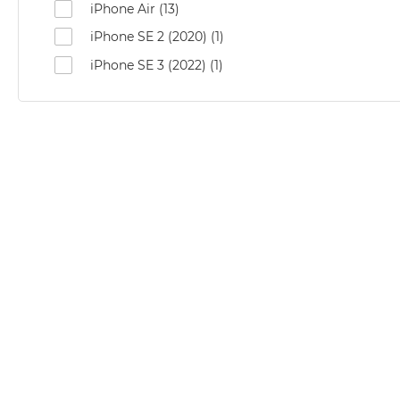
Według
iPhone Air (13)
koloru
iPhone SE 2 (2020) (1)
MacBook
Air
iPhone SE 3 (2022) (1)
Błękitny
MacBook
Air
Gwiezdna
szarość
MacBook
Air
Księżycowa
Poświata
MacBook
Air
Północ
MacBook
Air
Srebrny