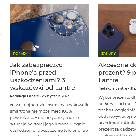
PORADY
ZAKUPY
Jak zabezpieczyć
Akcesoria d
iPhone'a przed
prezent? 9
uszkodzeniami? 3
Lantre
wskazówki od Lantre
Redakcja Lantre
-
31 
Redakcja Lantre
-
25 stycznia 2023
Wybór prezentu dla
niełatwe zadanie.
Nawet najbardziej ostrożny użytkownik
trzeba uwzględnić
smartfona nie może mieć 100%
obdarowywanej i p
pewności, czy nie przydarzy mu się
przedmiotu. Atra
sytuacja, w której jego iPhone ulegnie
prezent są gadżety 
uszkodzeniu. Upuszczenie telefonu lub
telefonów. Poznaj 