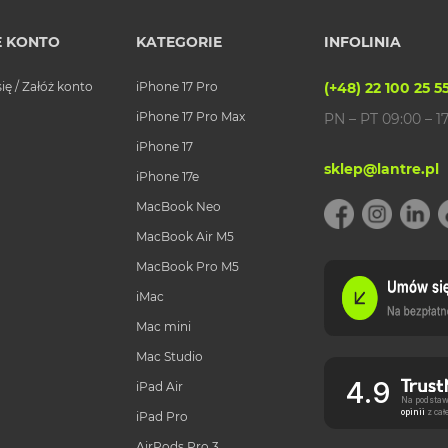
 KONTO
KATEGORIE
INFOLINIA
się / Załóż konto
iPhone 17 Pro
(+48) 22 100 25 5
iPhone 17 Pro Max
PN – PT 09:00 – 1
iPhone 17
sklep@lantre.pl
iPhone 17e
MacBook Neo
MacBook Air M5
MacBook Pro M5
iMac
Mac mini
Mac Studio
4.9
iPad Air
Na podstaw
opinii
z ca
iPad Pro
AirPods Pro 3