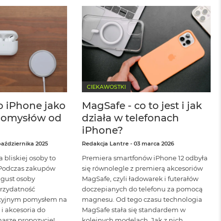
CIEKAWOSTKI
o iPhone jako
MagSafe - co to jest i jak
 pomysłów od
działa w telefonach
iPhone?
października 2025
Redakcja Lantre
-
03 marca 2026
 bliskiej osoby to
Premiera smartfonów iPhone 12 odbyła
 Podczas zakupów
się równolegle z premierą akcesoriów
 gust osoby
MagSafe, czyli ładowarek i futerałów
rzydatność
doczepianych do telefonu za pomocą
kcyjnym pomysłem na
magnesu. Od tego czasu technologia
i akcesoria do
MagSafe stała się standardem w
nasze propozycje!
kolejnych modelach. Jak z nich