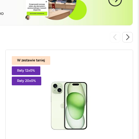
W zestawie taniej
Raty 12x0%
Raty 20x0%