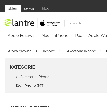
sklep
serwis
blog
Apple
Festiwal
Apple Festiwal
Mac
iPhone
iPad
Apple Wa
Mac
MacBook
Neo
Strona główna
iPhone
Akcesoria iPhone
Według
koloru
KATEGORIE
MacBook
Neo
Akcesoria IPhone
Cytrusowożółty
Etui iPhone
(147)
MacBook
Neo
Subtelny
Róż