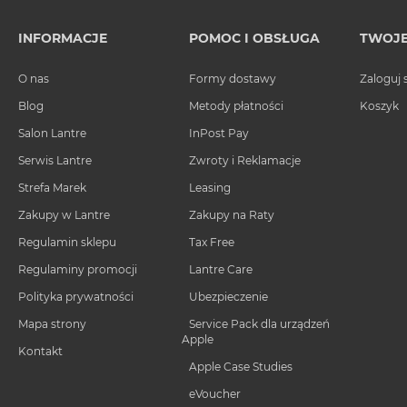
MacBook
Air
INFORMACJE
POMOC I OBSŁUGA
TWOJE
32GB
RAM
O nas
Formy dostawy
Zaloguj 
Według
Blog
Metody płatności
Koszyk
pojemności
Salon Lantre
InPost Pay
dysku
Serwis Lantre
Zwroty i Reklamacje
MacBook
Strefa Marek
Leasing
Air
256GB
Zakupy w Lantre
Zakupy na Raty
MacBook
Regulamin sklepu
Tax Free
Air
Regulaminy promocji
Lantre Care
512GB
Polityka prywatności
Ubezpieczenie
MacBook
Mapa strony
Service Pack dla urządzeń
Air
Apple
1TB
Kontakt
Apple Case Studies
MacBook
eVoucher
Air