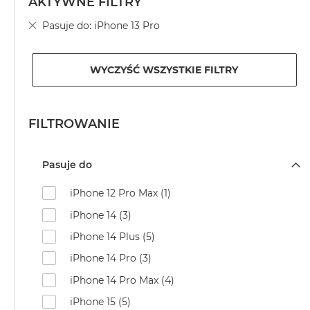
AKTYWNE FILTRY
MacBook
Usuń
Pasuje do
iPhone 13 Pro
Neo
ten
Indygo
element
MacBook
WYCZYŚĆ WSZYSTKIE FILTRY
Neo
Srebrny
Według
FILTROWANIE
pojemności
dysku
Pasuje do
MacBook
Neo
iPhone 12 Pro Max (1)
256GB
iPhone 14 (3)
MacBook
Neo
iPhone 14 Plus (5)
512GB
iPhone 14 Pro (3)
MacBook
iPhone 14 Pro Max (4)
Air
iPhone 15 (5)
MacBook