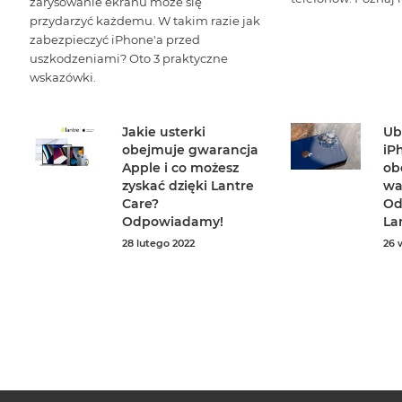
zarysowanie ekranu może się
przydarzyć każdemu. W takim razie jak
zabezpieczyć iPhone'a przed
uszkodzeniami? Oto 3 praktyczne
wskazówki.
Jakie usterki
Ub
obejmuje gwarancja
iP
Apple i co możesz
ob
zyskać dzięki Lantre
wa
Care?
Od
Odpowiadamy!
La
28 lutego 2022
26 