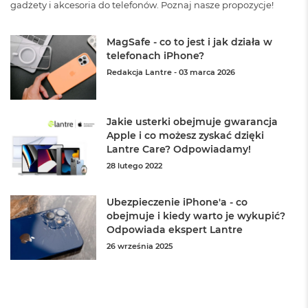
k
gadżety i akcesoria do telefonów. Poznaj nasze propozycje!
A
i
r
MagSafe - co to jest i jak działa w
3
telefonach iPhone?
2
Redakcja Lantre
-
03 marca 2026
G
B
R
A
Jakie usterki obejmuje gwarancja
M
Apple i co możesz zyskać dzięki
Lantre Care? Odpowiadamy!
W
e
28 lutego 2022
d
ł
u
Ubezpieczenie iPhone'a - co
g
obejmuje i kiedy warto je wykupić?
p
Odpowiada ekspert Lantre
o
26 września 2025
j
e
m
n
o