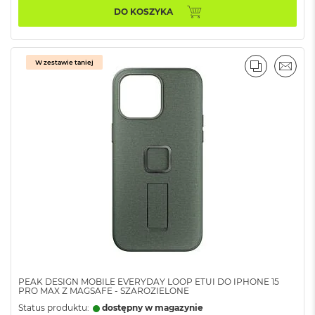
ó
DO KOSZYKA
ż
M
a
W zestawie taniej
PORÓWNA
EMAI
c
B
o
o
k
N
e
o
I
n
d
y
g
o
M
a
PEAK DESIGN MOBILE EVERYDAY LOOP ETUI DO IPHONE 15
c
PRO MAX Z MAGSAFE - SZAROZIELONE
B
Status produktu:
dostępny w magazynie