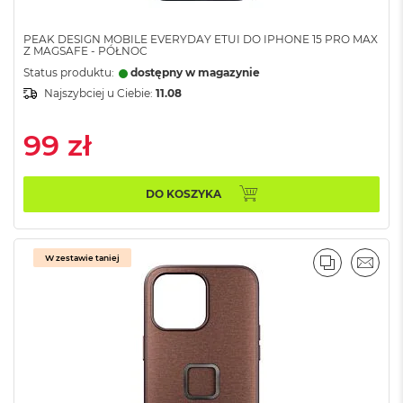
o
k
PEAK DESIGN MOBILE EVERYDAY ETUI DO IPHONE 15 PRO MAX
A
Z MAGSAFE - PÓŁNOC
i
Status produktu:
dostępny w magazynie
r
Najszybciej u Ciebie:
11.08
1
5
99 zł
W
e
d
ł
DO KOSZYKA
u
g
k
o
W zestawie taniej
PORÓWNA
EMAI
l
o
r
u
M
a
c