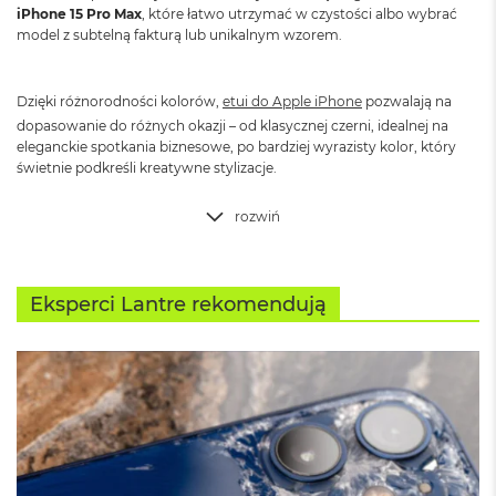
d
iPhone 15 Pro Max
, które łatwo utrzymać w czystości albo wybrać
ł
model z subtelną fakturą lub unikalnym wzorem.
u
g
p
Dzięki różnorodności kolorów,
etui do Apple iPhone
pozwalają na
a
dopasowanie do różnych okazji – od klasycznej czerni, idealnej na
m
eleganckie spotkania biznesowe, po bardziej wyrazisty kolor, który
i
ę
świetnie podkreśli kreatywne stylizacje.
c
i
rozwiń
R
A
M
Eksperci Lantre rekomendują
M
a
c
B
o
o
k
A
i
r