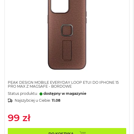
A
i
r
M
a
c
B
o
o
k
A
i
r
M
PEAK DESIGN MOBILE EVERYDAY LOOP ETUI DO IPHONE 15
5
PRO MAX Z MAGSAFE - BORDOWE
Status produktu:
dostępny w magazynie
M
Najszybciej u Ciebie:
11.08
a
c
B
99 zł
o
o
k
DO KOSZYKA