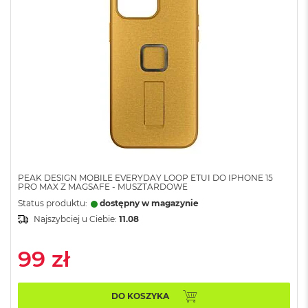
r
G
w
i
e
z
d
n
a
s
z
a
r
o
ś
PEAK DESIGN MOBILE EVERYDAY LOOP ETUI DO IPHONE 15
PRO MAX Z MAGSAFE - MUSZTARDOWE
ć
Status produktu:
dostępny w magazynie
M
Najszybciej u Ciebie:
11.08
a
c
99 zł
B
o
o
k
DO KOSZYKA
A