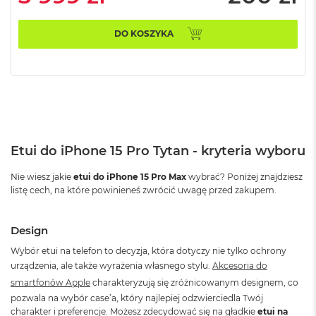
r
e
b
DO KOSZYKA
r
n
y
M
a
c
B
o
Etui do iPhone 15 Pro Tytan - kryteria wyboru
o
k
Nie wiesz jakie
etui do iPhone 15 Pro Max
wybrać? Poniżej znajdziesz
A
listę cech, na które powinieneś zwrócić uwagę przed zakupem.
i
r
Z
Design
ł
o
Wybór etui na telefon to decyzja, która dotyczy nie tylko ochrony
t
urządzenia, ale także wyrażenia własnego stylu.
Akcesoria do
y
smartfonów Apple
charakteryzują się zróżnicowanym designem, co
W
pozwala na wybór case’a, który najlepiej odzwierciedla Twój
e
charakter i preferencje. Możesz zdecydować się na gładkie
etui na