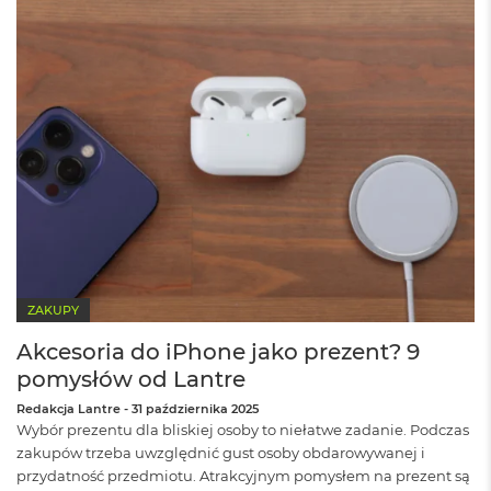
M
a
c
B
o
o
k
A
i
r
2
4
G
B
R
ZAKUPY
A
M
Akcesoria do iPhone jako prezent? 9
pomysłów od Lantre
M
a
Redakcja Lantre
-
31 października 2025
c
Wybór prezentu dla bliskiej osoby to niełatwe zadanie. Podczas
B
zakupów trzeba uwzględnić gust osoby obdarowywanej i
o
o
przydatność przedmiotu. Atrakcyjnym pomysłem na prezent są