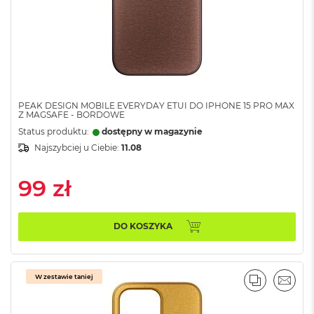
B
o
o
k
A
i
r
B
ł
PEAK DESIGN MOBILE EVERYDAY ETUI DO IPHONE 15 PRO MAX
Z MAGSAFE - BORDOWE
ę
k
Status produktu:
dostępny w magazynie
i
Najszybciej u Ciebie:
11.08
t
n
y
99 zł
M
a
DO KOSZYKA
c
B
o
o
W zestawie taniej
k
PORÓWNA
EMAI
A
i