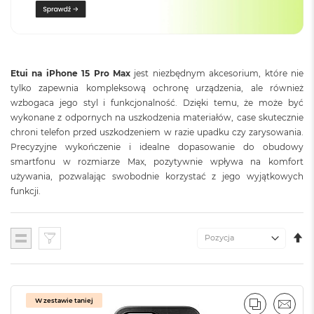
o
l
o
r
u
Etui na iPhone 15 Pro Max
jest niezbędnym akcesorium, które nie
M
tylko zapewnia kompleksową ochronę urządzenia, ale również
a
wzbogaca jego styl i funkcjonalność. Dzięki temu, że może być
c
wykonane z odpornych na uszkodzenia materiałów, case skutecznie
B
o
chroni telefon przed uszkodzeniem w razie upadku czy zarysowania.
o
Precyzyjne wykończenie i idealne dopasowanie do obudowy
k
smartfonu w rozmiarze Max, pozytywnie wpływa na komfort
N
używania, pozwalając swobodnie korzystać z jego wyjątkowych
e
funkcji.
o
C
y
t
U
Lista
r
K
u
M
s
o
w
W zestawie taniej
o
PORÓWNA
EMAI