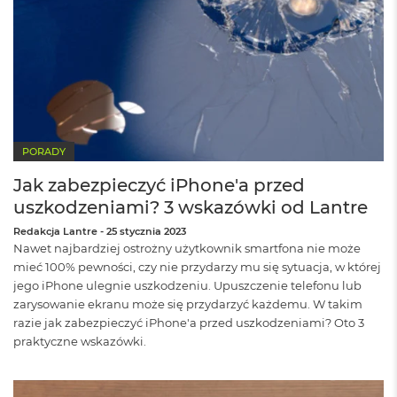
8
G
B
R
A
M
M
a
PORADY
c
B
Jak zabezpieczyć iPhone'a przed
o
o
uszkodzeniami? 3 wskazówki od Lantre
k
Redakcja Lantre
-
25 stycznia 2023
A
Nawet najbardziej ostrożny użytkownik smartfona nie może
i
r
mieć 100% pewności, czy nie przydarzy mu się sytuacja, w której
1
jego iPhone ulegnie uszkodzeniu. Upuszczenie telefonu lub
6
zarysowanie ekranu może się przydarzyć każdemu. W takim
G
razie jak zabezpieczyć iPhone'a przed uszkodzeniami? Oto 3
B
praktyczne wskazówki.
R
A
M