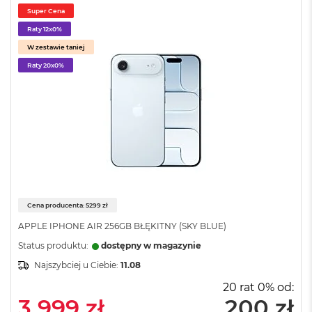
o
Super Cena
o
Raty 12x0%
k
A
W zestawie taniej
i
Raty 20x0%
r
P
ó
ł
n
o
c
M
a
c
Cena producenta: 5299 zł
B
o
APPLE IPHONE AIR 256GB BŁĘKITNY (SKY BLUE)
o
Status produktu:
dostępny w magazynie
k
A
Najszybciej u Ciebie:
11.08
i
20 rat 0% od:
r
3 999 zł
200 zł
S