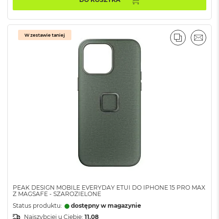
A
i
r
M
W zestawie taniej
4
PORÓWNA
EMAI
M
a
c
B
o
o
k
A
i
r
M
3
M
a
PEAK DESIGN MOBILE EVERYDAY ETUI DO IPHONE 15 PRO MAX
c
Z MAGSAFE - SZAROZIELONE
B
Status produktu:
dostępny w magazynie
o
o
Najszybciej u Ciebie:
11.08