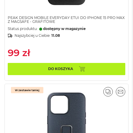
n
o
ś
c
PEAK DESIGN MOBILE EVERYDAY ETUI DO IPHONE 15 PRO MAX
Z MAGSAFE - GRAFITOWE
i
d
Status produktu:
dostępny w magazynie
y
Najszybciej u Ciebie:
11.08
s
k
99 zł
u
M
a
DO KOSZYKA
c
B
o
o
W zestawie taniej
k
PORÓWNA
EMAI
N
e
o
2
5
6
G