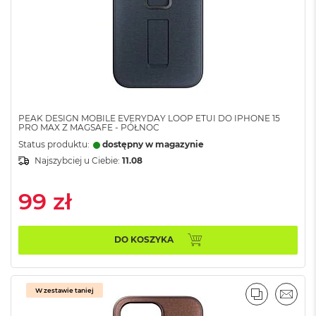
B
M
a
c
B
o
o
k
PEAK DESIGN MOBILE EVERYDAY LOOP ETUI DO IPHONE 15
N
PRO MAX Z MAGSAFE - PÓŁNOC
e
Status produktu:
dostępny w magazynie
o
5
Najszybciej u Ciebie:
11.08
1
2
99 zł
G
B
M
DO KOSZYKA
a
c
B
o
W zestawie taniej
PORÓWNA
EMAI
o
k