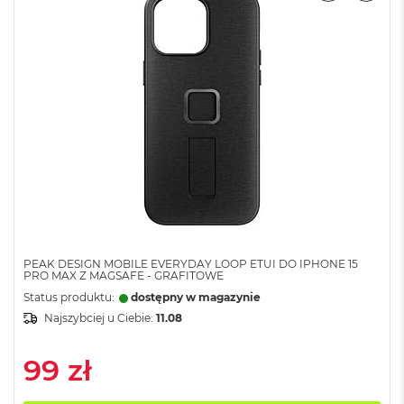
ż
ó
ł
t
y
M
a
c
B
o
o
k
N
e
o
PEAK DESIGN MOBILE EVERYDAY LOOP ETUI DO IPHONE 15
S
PRO MAX Z MAGSAFE - GRAFITOWE
u
Status produktu:
dostępny w magazynie
b
Najszybciej u Ciebie:
11.08
t
e
l
99 zł
n
y
R