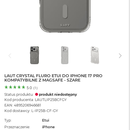
o
l
o
r
u
M
a
c
B
o
o
k
N
e
LAUT CRYSTAL FLURO ETUI DO IPHONE 17 PRO
KOMPATYBILNE Z MAGSAFE - SZARE
o
C
5.0
(
1
)
y
Status produktu:
produkt niedostępny
t
Kod producenta: LAUTLIP25BCFGY
r
EAN: 4895206946681
u
Kod dostawcy: L-IP25B-CF-GY
s
o
Typ
Etui
w
Przeznaczenie
iPhone
o