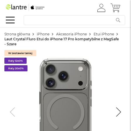
ZALOGUJ
MÓJ 
Apple
SIĘ
Festiwal
Mac
Strona główna
iPhone
Akcesoria iPhone
Etui iPhone
M
Laut Crystal Fluro Etui do iPhone 17 Pro kompatybilne z MagSafe
a
- Szare
c
B
W zestawie taniej
o
Raty 12x0%
o
k
Raty 20x0%
N
e
o
W
e
d
ł
u
g
k