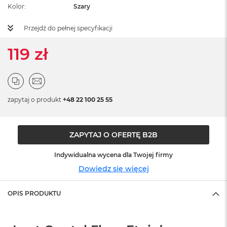
ż
Kolor
Szary
ó
ł
Przejdź do pełnej specyfikacji
t
y
119 zł
M
a
c
B
o
zapytaj o produkt
+48 22 100 25 55
o
k
N
e
ZAPYTAJ O OFERTĘ B2B
o
S
Indywidualna wycena dla Twojej firmy
u
Dowiedz się więcej
b
t
e
OPIS PRODUKTU
l
n
y
R