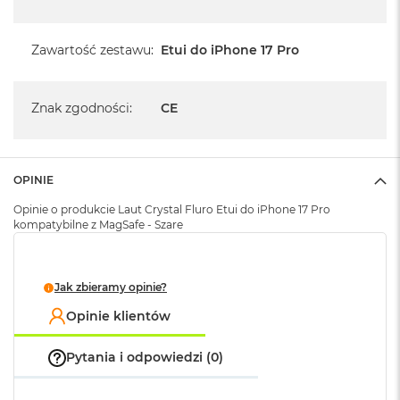
A
i
r
Zawartość zestawu
:
Etui do iPhone 17 Pro
M
a
Znak zgodności
:
CE
c
B
o
o
k
OPINIE
A
i
Opinie o produkcie Laut Crystal Fluro Etui do iPhone 17 Pro
r
kompatybilne z MagSafe - Szare
M
5
Jak zbieramy opinie?
M
a
Opinie klientów
c
B
o
Pytania i odpowiedzi (0)
o
k