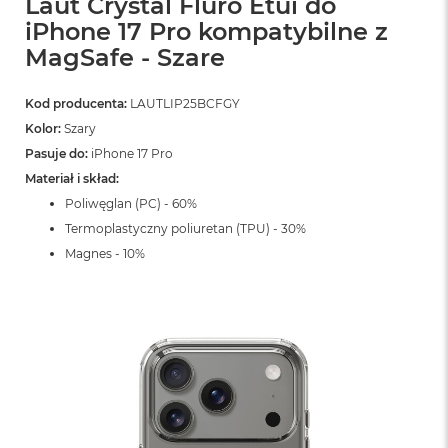
Laut Crystal Fluro Etui do
ó
iPhone 17 Pro kompatybilne z
ż
MagSafe - Szare
M
a
Kod producenta:
LAUTLIP25BCFGY
c
B
Kolor:
Szary
o
Pasuje do:
iPhone 17 Pro
o
k
Materiał i skład:
N
Poliwęglan (PC) - 60%
e
Termoplastyczny poliuretan (TPU) - 30%
o
I
Magnes - 10%
n
d
y
g
o
M
a
c
B