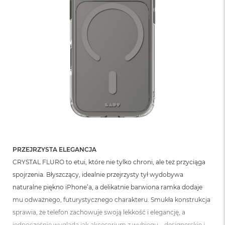
o
o
k
N
e
o
S
r
e
b
r
n
y
W
e
d
PRZEJRZYSTA ELEGANCJA
ł
CRYSTAL FLURO to etui, które nie tylko chroni, ale też przyciąga
u
g
spojrzenia. Błyszczący, idealnie przejrzysty tył wydobywa
p
naturalne piękno iPhone’a, a delikatnie barwiona ramka dodaje
o
mu odważnego, futurystycznego charakteru. Smukła konstrukcja
j
e
sprawia, że telefon zachowuje swoją lekkość i elegancję, a
m
jednocześnie wygląda jak akcesorium z wybiegu – designerskie i