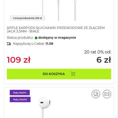
n
o
ś
c
Cena producenta: 109 zł
i
d
APPLE EARPODS SŁUCHAWKI PRZEWODOWE ZE ZŁĄCZEM
y
JACK 3,5MM - BIAŁE
s
Status produktu:
dostępny w magazynie
k
Najszybciej u Ciebie:
11.08
u
20 rat 0% od:
M
109 zł
6 zł
a
c
B
o
DO KOSZYKA
o
k
N
e
Raty 12x0%
PORÓWNA
EMAI
o
Raty 20x0%
2
5
6
G