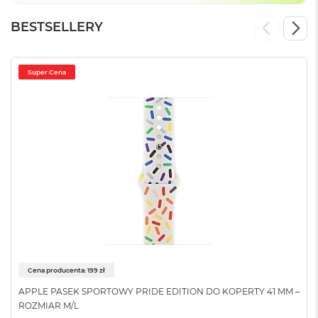
k
A
BESTSELLERY
i
r
M
2
Super Cena
M
a
c
B
o
o
k
A
i
r
1
3
M
Cena producenta: 199 zł
a
c
APPLE PASEK SPORTOWY PRIDE EDITION DO KOPERTY 41 MM –
B
ROZMIAR M/L
o