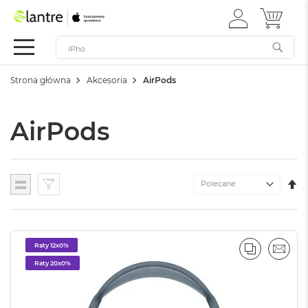
ZALOGUJ
MÓJ 
Apple
SIĘ
Festiwal
Mac
Strona główna
Akcesoria
AirPods
M
a
c
AirPods
B
o
o
k
N
U
Lista
e
K
o
M
W
e
Raty 12x0%
d
PORÓWNA
EMAI
ł
Raty 20x0%
u
g
k