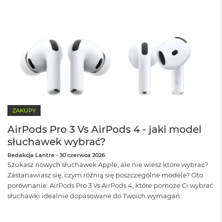
B
o
o
k
A
i
r
B
ł
ę
k
i
t
ZAKUPY
n
y
AirPods Pro 3 Vs AirPods 4 - jaki model
słuchawek wybrać?
M
a
Redakcja Lantre
-
30 czerwca 2026
c
Szukasz nowych słuchawek Apple, ale nie wiesz które wybrać?
B
Zastanawiasz się, czym różnią się poszczególne modele? Oto
o
porównanie: AirPods Pro 3 Vs AirPods 4, które pomoże Ci wybrać
o
słuchawki idealnie dopasowane do Twoich wymagań.
k
A
i