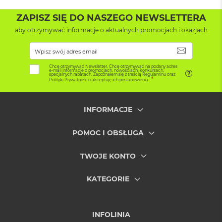
d
ł
ZAPISZ SIĘ DO NASZEGO NEWSLETTERA
u
g
aby otrzymywać informacje o aktualnych promocjach i okazjach
p
a
SUBSKRYB
m
i
Chcę otrzymywać Newsletter. Chcę otrzymywać na podany adres
e-mail informacje o promocjach, nowościach, konkursach,
ę
specjalnych rabatach. Zapoznałem się z treścią Regulaminu oraz
Polityki Prywatności i akceptuję ich postanowienia.
c
i
R
INFORMACJE
A
M
POMOC I OBSŁUGA
M
a
TWOJE KONTO
c
B
o
KATEGORIE
o
k
A
i
INFOLINIA
r