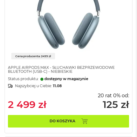
o
l
o
r
u
M
a
c
B
Cena producenta: 2499 zł
o
o
APPLE AIRPODS MAX - SŁUCHAWKI BEZPRZEWODOWE
k
BLUETOOTH (USB-C) - NIEBIESKIE
N
Status produktu:
dostępny w magazynie
e
o
Najszybciej u Ciebie:
11.08
C
20 rat 0% od:
y
2 499 zł
125 zł
t
r
u
s
DO KOSZYKA
o
w
o