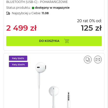
o
BLUETOOTH (USB-C) - POMARAŃCZOWE
o
Status produktu:
dostępny w magazynie
k
Najszybciej u Ciebie:
11.08
N
e
20 rat 0% od:
o
2 499 zł
125 zł
S
r
e
b
DO KOSZYKA
r
n
y
Raty 12x0%
PORÓWNA
EMAI
W
Raty 20x0%
e
d
ł
u
g
p
o
j
e
m