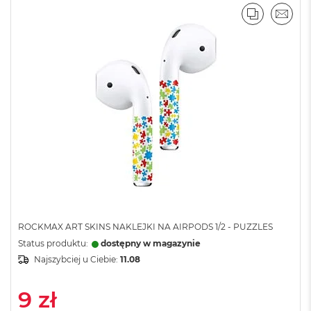
A
PORÓWNA
EMAI
i
r
M
a
c
B
o
o
k
A
i
r
M
5
M
ROCKMAX ART SKINS NAKLEJKI NA AIRPODS 1/2 - PUZZLES
a
Status produktu:
dostępny w magazynie
c
Najszybciej u Ciebie:
11.08
B
o
o
9 zł
k