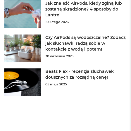
r
Jak znaleźć AirPods, kiedy zginą lub
e
zostaną skradzione? 4 sposoby do
b
Lantre!
r
n
10 lutego 2026
y
Czy AirPods są wodoszczelne? Zobacz,
M
jak słuchawki radzą sobie w
a
c
kontakcie z wodą i potem!
B
30 września 2025
o
o
k
Beats Flex - recenzja słuchawek
A
dousznych za rozsądną cenę!
i
05 maja 2025
r
Z
ł
o
t
y
W
e