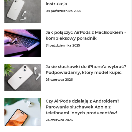
Instrukcja
o
o
08 października 2025
k
A
i
r
Jak połączyć AirPods z MacBookiem -
P
kompleksowy poradnik
ó
31 października 2025
ł
n
o
c
Jakie słuchawki do iPhone'a wybrać?
Podpowiadamy, który model kupić!
M
a
26 czerwca 2026
c
B
o
o
Czy AirPods działają z Androidem?
k
Parowanie słuchawek Apple z
A
telefonami innych producentów!
i
24 czerwca 2026
r
S