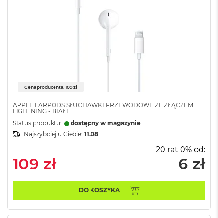
B
M
a
c
B
o
o
k
N
Cena producenta: 109 zł
e
o
APPLE EARPODS SŁUCHAWKI PRZEWODOWE ZE ZŁĄCZEM
5
LIGHTNING - BIAŁE
1
Status produktu:
dostępny w magazynie
2
Najszybciej u Ciebie:
11.08
G
B
20 rat 0% od:
109 zł
6 zł
M
a
c
B
DO KOSZYKA
o
o
k