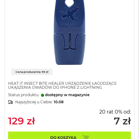
o
l
o
r
u
M
a
c
B
o
o
k
Cena producenta: 99 zł
N
e
HEAT IT INSECT BITE HEALER URZĄDZENIE ŁAGODZĄCE
o
UKĄSZENIA OWADÓW DO IPHONE Z LIGHTNING
C
Status produktu:
dostępny w magazynie
y
Najszybciej u Ciebie:
10.08
t
r
20 rat 0% od:
u
129 zł
7 zł
s
o
w
o
DO KOSZYKA