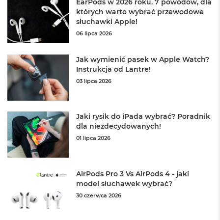
A
EarPods w 2026 roku. 7 powodów, dla
i
których warto wybrać przewodowe
r
słuchawki Apple!
M
06 lipca 2026
4
M
Jak wymienić pasek w Apple Watch?
a
Instrukcja od Lantre!
c
03 lipca 2026
B
o
o
k
Jaki rysik do iPada wybrać? Poradnik
A
dla niezdecydowanych!
i
r
01 lipca 2026
M
3
M
AirPods Pro 3 Vs AirPods 4 - jaki
a
model słuchawek wybrać?
c
30 czerwca 2026
B
o
o