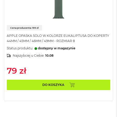
o
o
k
N
e
o
Cena producenta: 199 zł
S
r
APPLE OPASKA SOLO W KOLORZE EUKALIPTUSA DO KOPERTY
e
44MM / 45MM / 46MM / 49MM - ROZMIAR 8
b
r
Status produktu:
dostępny w magazynie
n
Najszybciej u Ciebie:
10.08
y
W
79 zł
e
d
ł
DO KOSZYKA
u
g
p
o
j
e
m