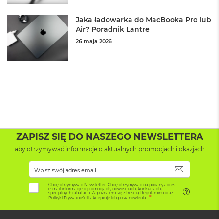
o
k
Jaka ładowarka do MacBooka Pro lub
A
Air? Poradnik Lantre
i
26 maja 2026
r
1
5
W
e
d
ł
u
g
k
ZAPISZ SIĘ DO NASZEGO NEWSLETTERA
o
l
aby otrzymywać informacje o aktualnych promocjach i okazjach
o
r
SUBSKRYB
u
Chcę otrzymywać Newsletter. Chcę otrzymywać na podany adres
e-mail informacje o promocjach, nowościach, konkursach,
M
specjalnych rabatach. Zapoznałem się z treścią Regulaminu oraz
Polityki Prywatności i akceptuję ich postanowienia.
a
c