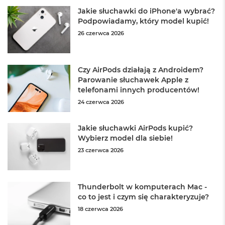
k
Jakie słuchawki do iPhone'a wybrać?
A
Podpowiadamy, który model kupić!
i
r
26 czerwca 2026
M
2
M
Czy AirPods działają z Androidem?
a
Parowanie słuchawek Apple z
c
telefonami innych producentów!
B
24 czerwca 2026
o
o
k
Jakie słuchawki AirPods kupić?
A
Wybierz model dla siebie!
i
r
23 czerwca 2026
1
3
Thunderbolt w komputerach Mac -
M
co to jest i czym się charakteryzuje?
a
c
18 czerwca 2026
B
o