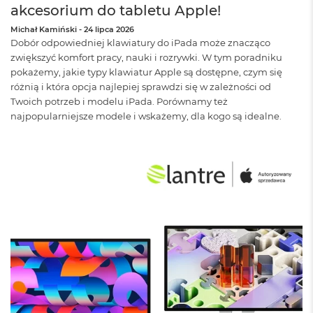
B
akcesorium do tabletu Apple!
Michał Kamiński
-
24 lipca 2026
M
Dobór odpowiedniej klawiatury do iPada może znacząco
a
zwiększyć komfort pracy, nauki i rozrywki. W tym poradniku
c
B
pokażemy, jakie typy klawiatur Apple są dostępne, czym się
o
różnią i która opcja najlepiej sprawdzi się w zależności od
o
Twoich potrzeb i modelu iPada. Porównamy też
k
najpopularniejsze modele i wskażemy, dla kogo są idealne.
N
e
o
5
1
2
G
B
M
a
c
B
o
o
k