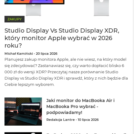
A
i
r
ZAKUPY
M
Studio Display Vs Studio Display XDR,
a
który monitor Apple wybrać w 2026
c
B
roku?
o
o
Michał Kamiński
-
20 lipca 2026
k
Planujesz zakup monitora Apple, ale nie wiesz, na który model
A
się zdecydować? Zastanawiasz się, czy warto dopłacić blisko 6
i
000 zł do wersji XDR? Przeczytaj nasze porównanie Studio
r
Display vs Studio Display XDR i sprawdź, który z nich będzie dla
M
Ciebie lepszym wyborem.
5
M
Jaki monitor do MacBooka Air i
a
MacBooka Pro wybrać -
c
podpowiadamy!
B
o
Redakcja Lantre
-
10 lipca 2026
o
k