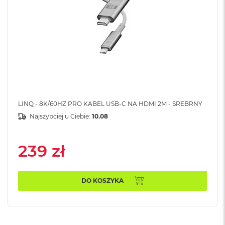
A
i
r
M
a
c
B
o
o
k
LINQ - 8K/60HZ PRO KABEL USB-C NA HDMI 2M - SREBRNY
A
Najszybciej u Ciebie:
10.08
i
r
M
5
239 zł
M
a
DO KOSZYKA
c
B
o
o
k