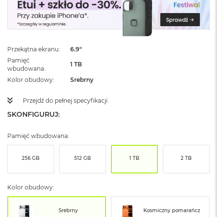
ż
ó
ł
t
y
Przekątna ekranu
6.9"
M
Pamięć
1 TB
a
wbudowana
c
Kolor obudowy
Srebrny
B
o
Przejdź do pełnej specyfikacji
o
k
SKONFIGURUJ:
N
e
Pamięć wbudowana:
o
S
u
256 GB
512 GB
1 TB
2 TB
b
t
e
Kolor obudowy:
l
n
y
Srebrny
Kosmiczny pomarańcz
R