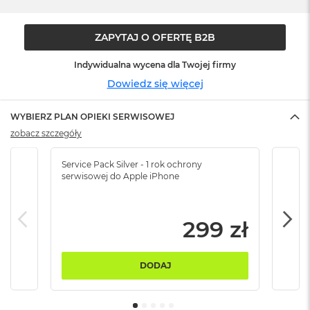
o
o
k
ZAPYTAJ O OFERTĘ B2B
N
e
o
Indywidualna wycena dla Twojej firmy
S
Dowiedz się więcej
r
e
b
WYBIERZ PLAN OPIEKI SERWISOWEJ
r
zobacz szczegóły
n
y
Service Pack Silver - 1 rok ochrony
Servi
serwisowej do Apple iPhone
serw
W
e
d
ł
299 zł
u
g
p
o
DODAJ
j
e
m