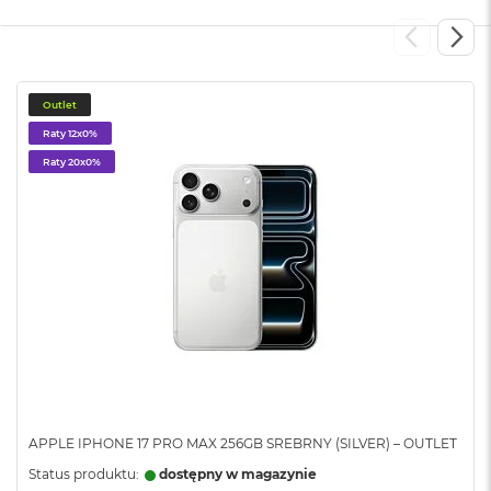
n
o
ś
c
i
d
Outlet
y
Raty 12x0%
s
k
Raty 20x0%
u
M
a
c
B
o
o
k
N
e
o
2
5
APPLE IPHONE 17 PRO MAX 256GB SREBRNY (SILVER) – OUTLET
6
Status produktu:
dostępny w magazynie
G