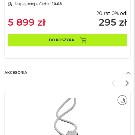
B
Najszybciej u Ciebie:
10.08
20 rat 0% od:
M
5 899 zł
295 zł
a
c
B
o
DO KOSZYKA
o
k
N
e
o
5
AKCESORIA
1
2
G
B
M
POR
a
c
B
o
o
k