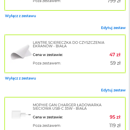
799 zł
Poza zestawem:
k
A
i
Wyłącz z zestawu
r
M
Edytuj zestaw
2
M
LANTRE ŚCIERECZKA DO CZYSZCZENIA
a
EKRANÓW - BIAŁA
c
47 zł
Cena w zestawie:
B
o
59 zł
Poza zestawem:
o
k
A
Wyłącz z zestawu
i
r
Edytuj zestaw
1
3
MOPHIE GAN CHARGER ŁADOWARKA
M
SIECIOWA USB-C 35W - BIAŁA
a
95 zł
Cena w zestawie:
c
B
119 zł
Poza zestawem:
o