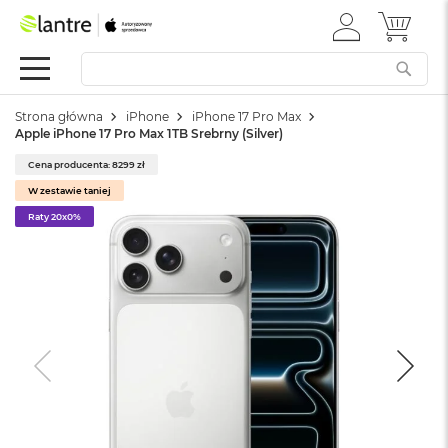
ZALOGUJ
MÓJ 
Apple
SIĘ
Festiwal
Mac
Strona główna
iPhone
iPhone 17 Pro Max
M
Apple iPhone 17 Pro Max 1TB Srebrny (Silver)
a
c
Cena producenta: 8299 zł
B
W zestawie taniej
o
o
Raty 20x0%
k
N
e
o
W
e
d
ł
u
g
k