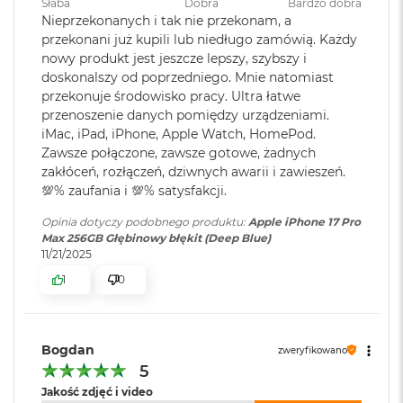
Słaba
Dobra
Bardzo dobra
8
10
6, z technologią eSIM
.
Nieprzekonanych i tak nie przekonam, a
G
Bezpieczne
Face ID
przekonani już kupili lub niedługo zamówią. Każdy
B
KARTA eSIM. BEZPIECZNA. PRAKTYCZNA.
uwierzytelnianie
:
nowy produkt jest jeszcze lepszy, szybszy i
R
BEZPROBLEMOWA.
– Technologia ta zapewnia większe
A
doskonalszy od poprzedniego. Mnie natomiast
M
przekonuje środowisko pracy. Ultra łatwe
bezpieczeństwo, elastyczność i wygodę oraz
Przycisk czynności
:
TAK
przenoszenie danych pomiędzy urządzeniami.
bezproblemową łączność, zwłaszcza podczas
M
iMac, iPad, iPhone, Apple Watch, HomePod.
a
10
zagranicznych podróży.
.
Zawsze połączone, zawsze gotowe, żadnych
c
Funkcje przycisku
Tryb cichy,
Tryb skupienia
,
zakłóceń, rozłączeń, dziwnych awarii i zawieszeń.
B
PRYWATNOŚĆ
– Niespotykane dotąd zabezpieczenia
czynności
:
Aparat, Inteligencja wizualna,
o
💯% zaufania i 💯% satysfakcji.
prywatności i bezpieczeństwo. W standardzie.
Latarka, Notatka głosowa,
o
k
Opinia dotyczy podobnego produktu:
Apple iPhone 17 Pro
Rozpoznawanie muzyki,
A
Max 256GB Głębinowy błękit (Deep Blue)
Tłumacz, Lupa, Narzędzia
i
11/21/2025
z Centrum sterowania, Skrót
r
lub Dostępność
1
0
1
6
G
Wyświetlacz
B
Sterowanie
TAK
Bogdan
zweryfikowano
R
aparatem
:
A
5
Wyświetlacz Super Retina XDR
M
Jakość zdjęć i video