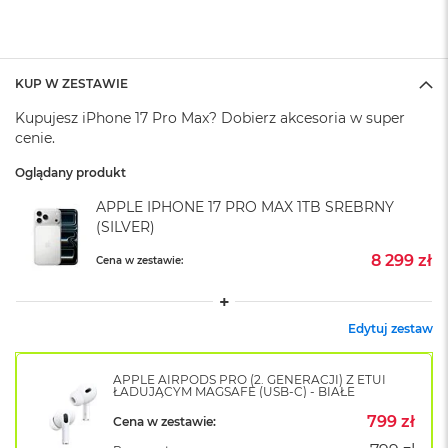
A
i
r
M
4
KUP W ZESTAWIE
M
Kupujesz iPhone 17 Pro Max? Dobierz akcesoria w super
a
cenie.
c
B
Oglądany produkt
o
o
APPLE IPHONE 17 PRO MAX 1TB SREBRNY
k
(SILVER)
A
i
8 299 zł
Cena w zestawie:
r
M
3
Edytuj zestaw
M
a
APPLE AIRPODS PRO (2. GENERACJI) Z ETUI
c
ŁADUJĄCYM MAGSAFE (USB-C) - BIAŁE
B
799 zł
o
Cena w zestawie:
o