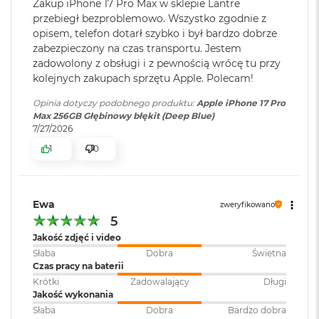
k
nitów (HDR); jasność szczytowa 3000 nitów (w plenerze); jasność
Zakup iPhone 17 Pro Max w sklepie Lantre
A
Zoom wideo
:
Maks. 15x zoom cyfrowy
przebiegł bezproblemowo. Wszystko zgodnie z
minimalna 1 nit
i
opisem, telefon dotarł szybko i był bardzo dobrze
r
Powłoka oleofobowa odporna na odciski palców
zabezpieczony na czas transportu. Jestem
3
Odtwarzanie wideo
:
Do 37 godzin, Obsługa formatu
zadowolony z obsługi i z pewnością wrócę tu przy
2
Powłoka antyodblaskowa
HEVC, H.264, AV1 i ProRes, HDR z
kolejnych zakupach sprzętu Apple. Polecam!
G
Dolby Vision, HDR10+/HDR10 i
B
Jednoczesne wyświetlanie informacji w wielu językach i
Opinia dotyczy podobnego produktu:
Apple iPhone 17 Pro
R
HLG
Max 256GB Głębinowy błękit (Deep Blue)
zestawach znaków
A
7/27/2026
M
Wyświetlacz iPhone’a 17 Pro Max ma zaokrąglone rogi, które
1
0
Transmisja danych
:
5G
, LTE
W
podkreślają jego opływowe kształty, a zarazem wpisują się w
e
kształt regularnego prostokąta. Przy założeniu, że powierzchnia
d
ł
ekranu jest prostokątem, jego przekątna wynosi 6,86 cala
Dual Sim
:
Tak (obsługa nanoSIM i eSIM
Ewa
zweryfikowano
u
lub dwóch kart eSIM)
(faktyczny obszar wyświetlania jest mniejszy).
5
g
p
Jakość zdjęć i video
o
Słaba
Dobra
Świetna
Złącza
:
1 x USB-C, 1 x Tacka na kartę
j
Czas pracy na baterii
nano-SIM
e
Chip
Krótki
Zadowalający
Długi
m
Jakość wykonania
n
Słaba
Dobra
Bardzo dobra
o
A19 Pro