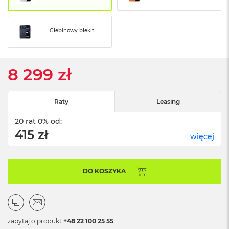
ó
ż
Głębinowy błękit
M
a
c
B
8 299 zł
o
o
k
N
Raty
Leasing
e
o
20 rat 0% od:
I
415 zł
więcej
n
d
y
g
DO KOSZYKA
o
M
a
c
B
zapytaj o produkt
+48 22 100 25 55