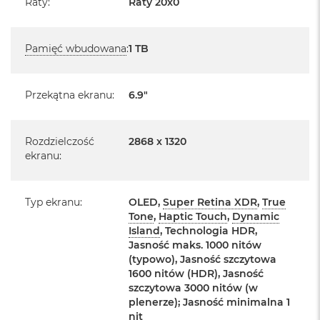
Raty
:
Raty 20x0
o
Posiada system operacyjny iOS w języku polskim
o
k
Język polski wybieramy przy pierwszym uruchomieniu
Pamięć wbudowana
:
1 TB
A
urządzenia.
i
r
P
Zawartość zestawu:
Przekątna ekranu
:
6.9"
ó
ł
iPhone 17 Pro Max
n
Przewód USB-C do ładowania (1m)
o
Rozdzielczość
2868 x 1320
c
ekranu
:
Dokumentacja
M
a
Typ ekranu
:
OLED,
Super Retina XDR
,
True
c
Tone
,
Haptic Touch
,
Dynamic
B
Island
, Technologia HDR,
o
o
Najważniejsze cechy:
Jasność maks. 1000 nitów
k
(typowo), Jasność szczytowa
A
1600 nitów (HDR), Jasność
OBUDOWA UNIBODY. DLA POTĘŻNEJ MOCY.
– Obudowa
i
szczytowa 3000 nitów (w
r
z kutego na gorąco aluminium stworzona dla
plenerze); Jasność minimalna 1
S
nit
najmocniejszego iPhone’a w historii.