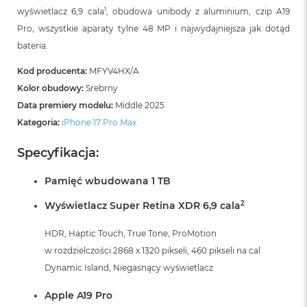
B
1
wyświetlacz 6,9 cala
, obudowa unibody z aluminium, czip A19
o
o
Pro, wszystkie aparaty tylne 48 MP i najwydajniejsza jak dotąd
k
bateria.
A
i
Kod producenta:
MFYV4HX/A
r
B
Kolor obudowy:
Srebrny
ł
Data premiery modelu:
Middle 2025
ę
Kategoria:
iPhone 17 Pro Max
k
i
t
Specyfikacja:
n
y
Pamięć wbudowana 1 TB
M
2
Wyświetlacz Super Retina XDR 6,9 cala
a
c
HDR, Haptic Touch, True Tone, ProMotion
B
o
w rozdzielczości 2868 x 1320 pikseli, 460 pikseli na cal
o
Dynamic Island, Niegasnący wyświetlacz
k
A
Apple A19 Pro
i