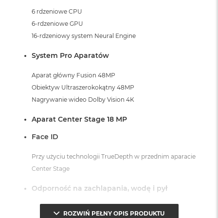
r
6 rdzeniowe CPU
G
w
6-rdzeniowe GPU
i
16-rdzeniowy system Neural Engine
e
z
System Pro Aparatów
d
n
a
Aparat główny Fusion 48MP
s
Obiektyw Ultraszerokokątny 48MP
z
a
Nagrywanie wideo Dolby Vision 4K
r
o
Aparat Center Stage 18 MP
ś
ć
Face ID
M
Przy użyciu technologii TrueDepth w przednim aparacie
a
Center Stage
c
B
Odporność na zachlapania, wodę i pył
o
o
k
Klasa IP68 (maksymalna głębokość 6m do 30 minut)
ROZWIŃ PEŁNY OPIS PRODUKTU
A