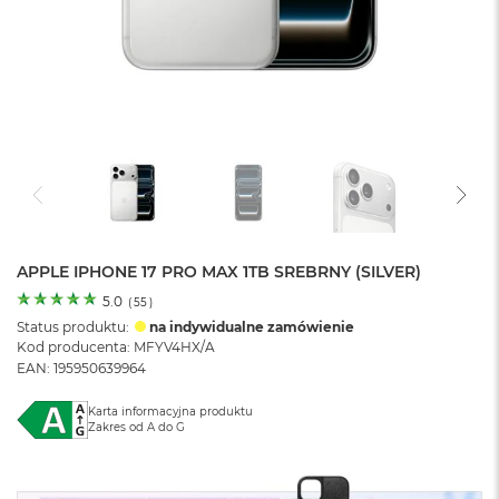
o
l
o
r
u
M
a
c
B
o
o
k
N
APPLE IPHONE 17 PRO MAX 1TB SREBRNY (SILVER)
e
5.0
(
55
)
o
Status produktu:
na indywidualne zamówienie
C
Kod producenta: MFYV4HX/A
y
EAN: 195950639964
t
r
u
Karta informacyjna produktu
s
Zakres od A do G
o
w
o