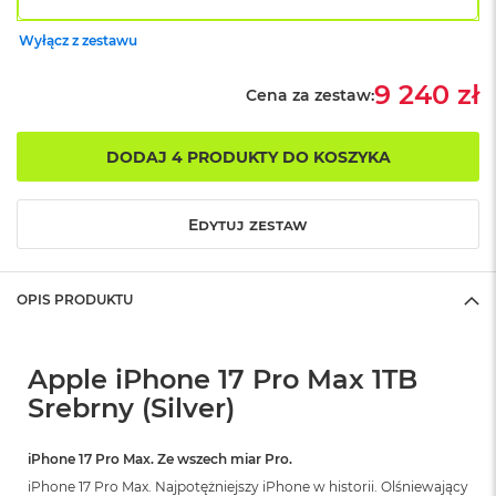
o
k
Wyłącz z zestawu
A
i
9 240 zł
Cena za zestaw:
r
1
5
DODAJ 4 PRODUKTY DO KOSZYKA
W
e
d
Edytuj zestaw
ł
u
g
k
OPIS PRODUKTU
o
l
o
Apple iPhone 17 Pro Max 1TB
r
u
Srebrny (Silver)
M
a
iPhone 17 Pro Max. Ze wszech miar Pro.
c
iPhone 17 Pro Max. Najpotężniejszy iPhone w historii. Olśniewający