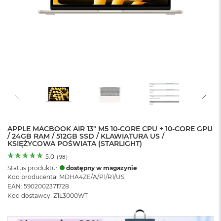
o
l
o
r
u
M
a
c
B
o
o
k
N
e
APPLE MACBOOK AIR 13" M5 10-CORE CPU + 10-CORE GPU
/ 24GB RAM / 512GB SSD / KLAWIATURA US /
o
KSIĘŻYCOWA POŚWIATA (STARLIGHT)
C
y
5.0
(
98
)
t
Status produktu:
dostępny w magazynie
r
Kod producenta: MDHA4ZE/A/P1/R1/US
u
EAN: 5902002371728
s
Kod dostawcy: Z1L3000WT
o
w
o