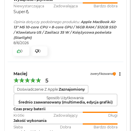
i
6K przy 60 Hz lub jednego
r
Niewystarczająca
Zadowalająca
Bardzo dobra
wyświetlacza do 8K przy 60 Hz.
Silnik kodowania wideo
1
Super💪
T
B
Silnik kodujący i dekodujący format ProRes
Opinia dotyczy podobnego produktu:
Apple MacBook Air
Odtwarzanie wideo
:
Obsługiwane formaty: m.in.
13" M5 10-core CPU + 8-core GPU / 16GB RAM / 512GB SSD
Dekoder AV1
M
/ Klawiatura US / Zasilacz 35 W / Księżycowa poświata
HEVC,
H.264
, AV1 i ProRes; HDR z
a
(Starlight)
Dolby Vision, HDR10 i HLG
c
8/6/2026
B
0
0
o
Odtwarzanie
Obsługiwane formaty: m.in.
o
Ładowanie i rozbudowa
dźwięku
:
AAC, MP3,
Apple Lossless
,
FLAC
,
k
A
Dolby Digital
, Dolby Digital
Maciej
i
Port MagSafe 3
zweryfikowano
Plus i Dolby Atmos
r
5
Gniazdo słuchawkowe 3,5 mm
2
Dwa porty Thunderbolt 4 (USB-C) obsługujące:
Doświadczenie Z Apple:
Zaznajomiony
T
Zainstalowany
macOS
B
Sposób Użytkowania:
system operacyjny
Ładowanie
:
Średnio zaawansowany (multimedia, edycja grafiki)
M
Czas pracy baterii
DisplayPort
a
Krótki
Zadowalający
Długi
c
Wersja systemu
macOS Sequoia lub nowszy
Jakość wykonania
Thunderbolt 4 (do 40 Gb/s)
B
operacyjnego
:
Słaba
Dobra
Bardzo dobra
o