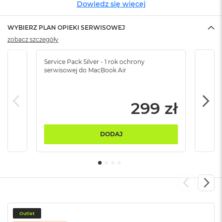
Dowiedz się więcej
B
M
WYBIERZ PLAN OPIEKI SERWISOWEJ
a
zobacz szczegóły
c
B
o
Service Pack Silver - 1 rok ochrony
Servi
o
serwisowej do MacBook Air
serw
k
N
e
299 zł
o
5
1
2
DODAJ
G
B
M
a
c
B
o
o
Outlet
k