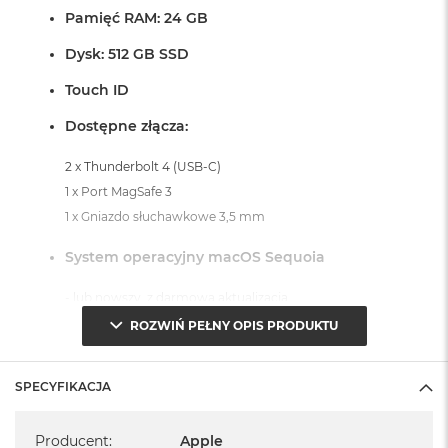
o
Pamięć RAM: 24 GB
o
k
Dysk: 512 GB SSD
A
i
Touch ID
r
P
Dostępne złącza:
ó
ł
2 x Thunderbolt 4 (USB-C)
n
1 x Port MagSafe 3
o
c
1 x Gniazdo słuchawkowe 3,5 mm
M
System operacyjny macOS Sequoia
a
c
- lub nowszy, z darmową aktualizacją.
B
o
ROZWIŃ PEŁNY OPIS PRODUKTU
o
k
A
SPECYFIKACJA
i
r
Specyfikacja
Informacje o produkcie:
S
Producent
:
Apple