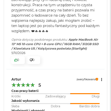
Szeroka gama kolorów (P3)
M
konstrukcji. Praca na tym urządzeniu to czysta
a
Ładowanie i
Dwa porty Thunderbolt 4
Technologia True Tone
przyjemność, a czas pracy na baterii pozwala mi
c
rozbudowa
:
(USB‑C) obsługujące:
zapomnieć o ładowarce na cały dzień. To bez
B
Ładowanie,
DisplayPort
,
wątpienia najlepszy zakup, jaki mogłam zrobić –
o
Thunderbolt 4 (do 40 Gb/s),
o
ten laptop jest po prostu fantastyczny pod każdym
USB 4 (do 40 Gb/s)
k
względem. ❤️🔥🔥🔥🔥
A
Chip
i
Opinia dotyczy podobnego produktu:
Apple MacBook Air
r
13" M5 10-core CPU + 8-core GPU / 16GB RAM / 512GB SSD
Klawiatura
NIE
5
Apple M5
/ Klawiatura US / Księżycowa poświata (Starlight)
numeryczna
:
1
5/10/2026
2
Apple M5 (10-rdzeniowy procesor CPU + 10-rdzeniowy procesor
0
0
G
GPU + 16-rdzeniowy system Neural Engine)
Podświetlana
TAK
B
klawiatura
:
Sprzętowa akceleracja ray tracingu
M
Artur
a
zweryfikowano
153 GB/s przepustowości pamięci
c
5
Touch ID
:
TAK
B
Czas pracy baterii
Silnik multimedialny
o
Krótki
Zadowalający
Długi
o
Jakość wykonania
Sprzętowa akceleracja obsługi H.264, HEVC, ProRes i ProRes RAW
k
Obsługa
Obsługa maks. dwóch
Słaba
Dobra
Bardzo dobra
A
wyświetlaczy
:
wyświetlaczy zewnętrznych do
Silnik dekodowania wideo
Wydajność i płynność