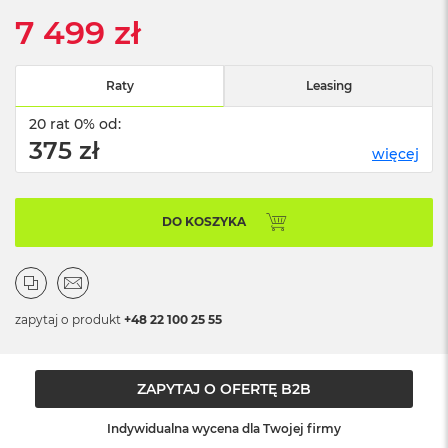
n
7 499 zł
o
ś
c
i
Raty
Leasing
d
y
20 rat 0% od:
s
375 zł
k
więcej
u
M
DO KOSZYKA
a
c
B
o
o
k
zapytaj o produkt
+48 22 100 25 55
N
e
o
2
ZAPYTAJ O OFERTĘ B2B
5
6
Indywidualna wycena dla Twojej firmy
G