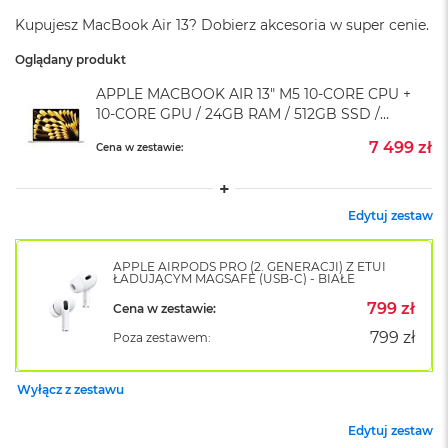
o
Kupujesz MacBook Air 13? Dobierz akcesoria w super cenie.
k
A
Oglądany produkt
i
r
APPLE MACBOOK AIR 13" M5 10-CORE CPU +
1
10-CORE GPU / 24GB RAM / 512GB SSD /
5
KLAWIATURA US / KSIĘŻYCOWA POŚWIATA
7 499 zł
Cena w zestawie:
(STARLIGHT)
W
e
d
ł
Edytuj zestaw
u
g
APPLE AIRPODS PRO (2. GENERACJI) Z ETUI
k
ŁADUJĄCYM MAGSAFE (USB-C) - BIAŁE
o
l
799 zł
Cena w zestawie:
o
799 zł
Poza zestawem:
r
u
Wyłącz z zestawu
M
a
Edytuj zestaw
c