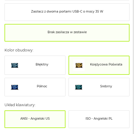
o
o
k
Zasilacz z dwoma portami USB‑C o mocy 35 W
N
e
o
Brak zasilacza w zestawie
S
r
e
b
Kolor obudowy:
r
n
y
Błękitny
Księżycowa Poświata
W
e
Północ
Srebrny
d
ł
u
g
Układ klawiatury:
p
o
ANSI - Angielski US
ISO - Angielski PL
j
e
m