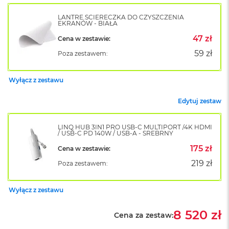
B
o
LANTRE ŚCIERECZKA DO CZYSZCZENIA
o
EKRANÓW - BIAŁA
k
47 zł
A
Cena w zestawie:
i
59 zł
Poza zestawem:
r
B
ł
Wyłącz z zestawu
ę
k
Edytuj zestaw
i
t
n
LINQ HUB 3IN1 PRO USB-C MULTIPORT /4K HDMI
y
/ USB-C PD 140W / USB-A - SREBRNY
175 zł
Cena w zestawie:
M
a
219 zł
Poza zestawem:
c
B
o
Wyłącz z zestawu
o
k
8 520 zł
A
Cena za zestaw:
i