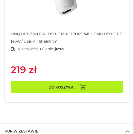
k
A
i
r
M
2
LINQ HUB 3IN1 PRO USB-C MULTIPORT /4K HDMI / USB-C PD
M
140W / USB-A - SREBRNY
a
Najszybciej u Ciebie:
jutro
c
B
o
219 zł
o
k
A
i
DO KOSZYKA
r
1
3
M
a
c
B
KUP W ZESTAWIE
o