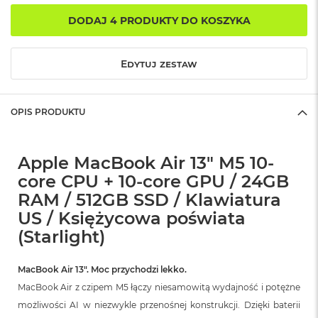
r
G
DODAJ 4 PRODUKTY DO KOSZYKA
w
i
e
Edytuj zestaw
z
d
n
a
OPIS PRODUKTU
s
z
a
r
Apple MacBook Air 13" M5 10-
o
core CPU + 10-core GPU / 24GB
ś
RAM / 512GB SSD / Klawiatura
ć
US / Księżycowa poświata
M
(Starlight)
a
c
B
MacBook Air 13″. Moc przychodzi lekko.
o
o
MacBook Air z czipem M5 łączy niesamowitą wydajność i potężne
k
możliwości AI w niezwykle przenośnej konstrukcji. Dzięki baterii
A