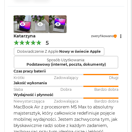
ś
pamięci
:
c
i
d
Karta sieciowa
Wi-Fi 7 (802.11be)
y
s
bezprzewodowa
k
WLAN
:
Katarzyna
zweryfikowano
Wyświetlacz
u
5
M
Wyświetlacz Liquid Retina
Doświadczenie Z Apple:
Nowy w świecie Apple
Kamera
Kamera 12MP Center Stage z
a
internetowa
:
obsługą funkcji Widok blatu
Sposób Użytkowania:
c
Wyświetlacz o przekątnej 13,6 cala z podświetleniem LED, w
Podstawowy (internet, poczta, dokumenty)
B
1
technologii IPS
Czas pracy baterii
o
o
Krótki
Zadowalający
Długi
Bateria
:
Litowo-polimerowa
Rozdzielczość natywna 2560 na 1664 piksele przy 224 pikselach na
k
Jakość wykonania
A
cal
Słaba
Dobra
Bardzo dobra
i
Wydajność i płynność
Pojemność baterii
:
53,8 Wh
r
Jasność 500 nitów
Niewystarczająca
Zadowalająca
Bardzo dobra
2
MacBook Air z procesorem M5 Max to absolutny
5
Kolory
majstersztyk, który całkowicie redefiniuje pojęcie
6
Szybkie ładowanie
:
Możliwość szybkiego ładowania
mobilnej wydajności. Jestem zachwycona tym, jak
G
Możliwość wyświetlania miliarda kolorów
zasilaczem USB-C o mocy 70W
B
błyskawicznie radzi sobie z każdym zadaniem,
zachowując przy tym idealną ciszę i lekkość