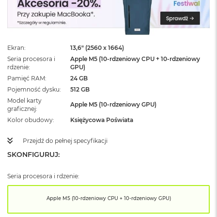
ż
ó
ł
t
y
Ekran
13,6" (2560 x 1664)
M
Seria procesora i
Apple M5 (10-rdzeniowy CPU + 10-rdzeniowy
a
rdzenie
GPU)
c
Pamięć RAM
24 GB
B
Pojemność dysku
512 GB
o
Model karty
o
Apple M5 (10-rdzeniowy GPU)
graficznej
k
N
Kolor obudowy
Księżycowa Poświata
e
o
Przejdź do pełnej specyfikacji
S
u
SKONFIGURUJ:
b
t
Seria procesora i rdzenie:
e
l
n
Apple M5 (10-rdzeniowy CPU + 10-rdzeniowy GPU)
y
R