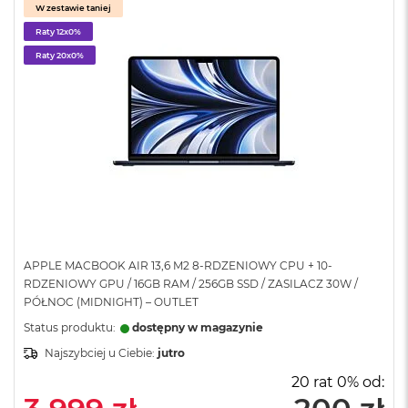
W zestawie taniej
A
i
Raty 12x0%
r
Raty 20x0%
M
a
c
B
o
o
k
A
i
r
M
5
APPLE MACBOOK AIR 13,6 M2 8-RDZENIOWY CPU + 10-
RDZENIOWY GPU / 16GB RAM / 256GB SSD / ZASILACZ 30W /
M
PÓŁNOC (MIDNIGHT) – OUTLET
a
Status produktu:
dostępny w magazynie
c
B
Najszybciej u Ciebie:
jutro
o
o
20 rat 0% od:
k