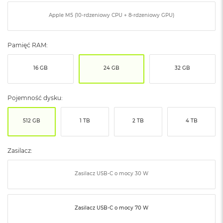
ó
ż
Apple M5 (10-rdzeniowy CPU + 8-rdzeniowy GPU)
M
a
Pamięć RAM:
c
B
16 GB
24 GB
32 GB
o
o
k
N
Pojemność dysku:
e
o
512 GB
1 TB
2 TB
4 TB
I
n
d
Zasilacz:
y
g
o
Zasilacz USB‑C o mocy 30 W
M
a
c
Zasilacz USB‑C o mocy 70 W
B