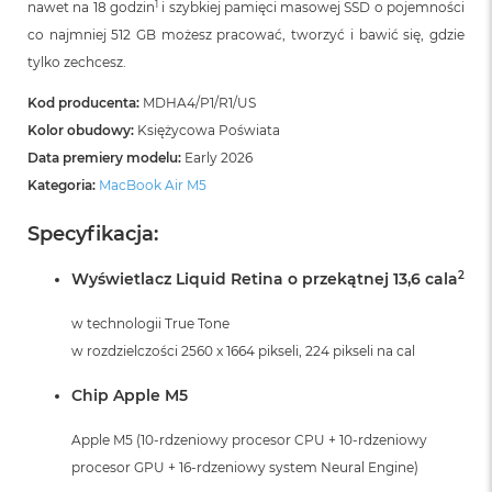
1
nawet na 18 godzin
i szybkiej pamięci masowej SSD o pojemności
i
r
co najmniej 512 GB możesz pracować, tworzyć i bawić się, gdzie
K
tylko zechcesz.
s
i
Kod producenta:
MDHA4/P1/R1/US
ę
ż
Kolor obudowy:
Księżycowa Poświata
y
Data premiery modelu:
Early 2026
c
Kategoria:
MacBook Air M5
o
w
a
Specyfikacja:
P
o
2
Wyświetlacz Liquid Retina o przekątnej 13,6 cala
ś
w
w technologii True Tone
i
a
w rozdzielczości 2560 x 1664 pikseli, 224 pikseli na cal
t
a
Chip Apple M5
M
Apple M5 (10-rdzeniowy procesor CPU + 10-rdzeniowy
a
procesor GPU + 16-rdzeniowy system Neural Engine)
c
B