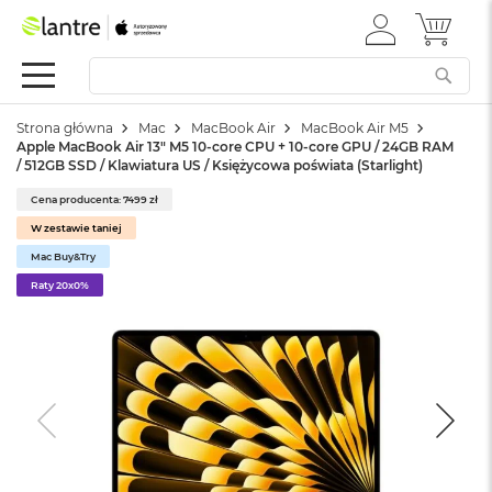
ZALOGUJ
MÓJ 
Apple
SIĘ
Festiwal
Mac
Strona główna
Mac
MacBook Air
MacBook Air M5
M
Apple MacBook Air 13" M5 10-core CPU + 10-core GPU / 24GB RAM
a
/ 512GB SSD / Klawiatura US / Księżycowa poświata (Starlight)
c
B
Cena producenta: 7499 zł
o
W zestawie taniej
o
k
Mac Buy&Try
N
Raty 20x0%
e
o
W
e
d
ł
u
g
k