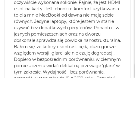
Wersja systemu
macOS Sequoia lub nowszy
oczywiście wykonana solidnie. Fajnie, że jest HDMI
M
operacyjnego
:
307 GB/s przepustowości pamięci
i slot na karty. Jeśli chodzi o komfort użytkowania
a
c
to dla mnie MacBooki od dawna nie mają sobie
Silnik multimedialny
B
równych. Jedyne laptopy, które jestem w stanie
Dołączone
Wbudowane aplikacje systemu
o
używać bez dodatkowych peryferiów. Ponadto - w
Sprzętowa akceleracja obsługi H.264, HEVC, ProRes i ProRes RAW
o
oprogramowanie
:
macOS
jasnych pomieszczeniach oraz na dworzu
k
doskonale sprawdza się powłoka nanostrukturalna.
Silnik dekodowania wideo
A
Bałem się, że kolory i kontrast będą dużo gorsze
i
Dodatkowe
Klawiatura z Touch ID, Gładzik
r
względem wersji 'glare' ale nie czuję degradacji.
Silnik kodowania wideo
informacje
:
Force Touch wyczuwający siłę
5
Dopiero w bezpośrednim porównaniu, w ciemnym
nacisku, Czujnik światła
1
Silnik kodujący i dekodujący format ProRes
pomieszczeniu widać delikatną przewagę 'glare' w
2
otoczenia
tym zakresie. Wydajność - bez porównania,
G
Dekoder AV1
przepaść w stosunku do i9 z 2019 roku. Potwór :)
B
Udało mi się zgarnąć go w promocji i nie żałuję.👍
Układ klawiatury
:
ANSI - Angielski US
M
Opinia dotyczy podobnego produktu:
Apple MacBook Pro
a
16” Wyświetlacz Nanostrukturalny M5 Pro 18-core CPU +
c
Ładowanie i rozbudowa
20-core GPU / 48GB RAM / 1TB SSD / Zasilacz 140 W /
B
Materiał wykonania
:
Aluminium
Srebrny (Silver)
o
8/3/2026
o
Gniazdo na kartę SDXC
k
0
0
Port HDMI
Kolor obudowy
:
Srebrny
A
Gniazdo słuchawkowe 3,5 mm