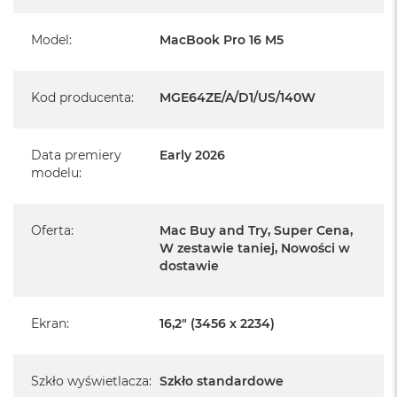
i
System operacyjny macOS
r
Model
:
MacBook Pro 16 M5
K
s
i
ę
Kod producenta
:
MGE64ZE/A/D1/US/140W
ż
Informacje o produkcie:
y
c
o
Data premiery
Early 2026
MacBook Pro jest nowy
w
modelu
:
a
Pochodzi od polskiego, oficjalnego dystrybutora Apple.
P
o
Oferta
:
Mac Buy and Try, Super Cena,
Posiada pełną, 12 miesięczną gwarancję
ś
producenta
W zestawie taniej, Nowości w
w
dostawie
i
Realizowaną w każdym autoryzowanym punkcie
a
t
serwisowym Apple na terenie całego świata.
a
Ekran
:
16,2" (3456 x 2234)
Istnieje możliwość przedłużenia gwarancji producenta.
M
Szczegółowe informacje na ten temat uzyskają Państwo
a
kontaktując się z naszym handlowcem.
c
Szkło wyświetlacza
:
Szkło standardowe
B