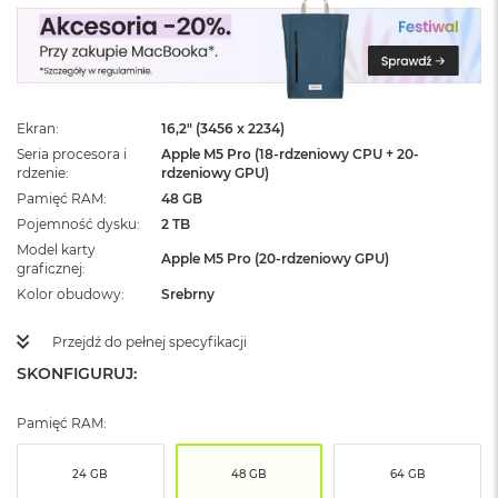
ż
ó
ł
t
y
Ekran
16,2" (3456 x 2234)
M
a
Seria procesora i
Apple M5 Pro (18-rdzeniowy CPU + 20-
c
rdzenie
rdzeniowy GPU)
B
Pamięć RAM
48 GB
o
Pojemność dysku
2 TB
o
Model karty
k
Apple M5 Pro (20-rdzeniowy GPU)
graficznej
N
e
Kolor obudowy
Srebrny
o
S
Przejdź do pełnej specyfikacji
u
SKONFIGURUJ:
b
t
e
Pamięć RAM:
l
n
y
24 GB
48 GB
64 GB
R