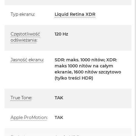
Posiada fabryczne zafoliowane opakowanie
o
o
Posiada system operacyjny macOS w języku
Typ ekranu
:
Liquid Retina XDR
k
polskim oraz polskie menu
A
i
Język polski wybieramy przy pierwszym uruchomieniu
r
Częstotliwość
120 Hz
P
urządzenia.
odświeżania
:
ó
ł
Zawartość zestawu:
n
o
Jasność ekranu
:
SDR: maks. 1000 nitów; XDR:
16 -calowy MacBook Pro
c
maks 1000 nitów na całym
ekranie, 1600 nitów szczytowo
Przewód USB-C na MagSafe 3 do ładowania (2m)
M
(tylko treści HDR)
a
Zasilacz USB‑C o mocy 140 W
c
B
True Tone
:
TAK
o
o
k
A
Apple ProMotion
:
TAK
i
Układ klawiatury:
r
S