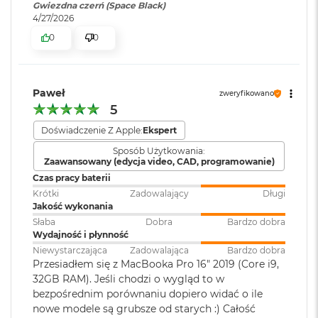
ś
Obsługa
Obsługa maks. trzech
Gwiezdna czerń (Space Black)
c
4/27/2026
wyświetlaczy
:
wyświetlaczy zewnętrznych do
Częstotliwość odświeżania
i
6K przy 60 Hz lub jednego
0
0
d
wyświetlacza do 8K przy 60 Hz.
Technologia ProMotion zapewniająca adaptacyjną częstotliwość
y
s
odświeżania do 120 Hz
k
Paweł
Odtwarzanie wideo
:
Obsługiwane formaty: m.in.
u
zweryfikowano
Stałe częstotliwości odświeżania: 47,95 Hz, 48,00 Hz, 50,00 Hz,
5
HEVC,
H.264
, AV1 i ProRes; HDR z
59,94 Hz, 60,00 Hz
M
Dolby Vision, HDR10 i HLG
Doświadczenie Z Apple:
Ekspert
a
c
Sposób Użytkowania:
B
Zaawansowany (edycja video, CAD, programowanie)
Odtwarzanie
Obsługiwane formaty: m.in.
o
Czas pracy baterii
Chip
dźwięku
:
AAC, MP3,
Apple Lossless
,
FLAC
,
o
Krótki
Zadowalający
Długi
Dolby Digital
, Dolby Digital
k
Jakość wykonania
A
Apple M5 Pro
Plus i Dolby Atmos
Słaba
Dobra
Bardzo dobra
i
Wydajność i płynność
r
Apple M5 Pro (18-rdzeniowy procesor CPU + 20-rdzeniowy
2
Niewystarczająca
Zadowalająca
Bardzo dobra
procesor GPU + Akceleratory Neural Accelerator)
Zainstalowany
macOS
5
Przesiadłem się z MacBooka Pro 16" 2019 (Core i9,
system operacyjny
:
6
32GB RAM). Jeśli chodzi o wygląd to w
16-rdzeniowy system Neural Engine
G
bezpośrednim porównaniu dopiero widać o ile
B
Sprzętowa akceleracja ray tracingu
nowe modele są grubsze od starych :) Całość