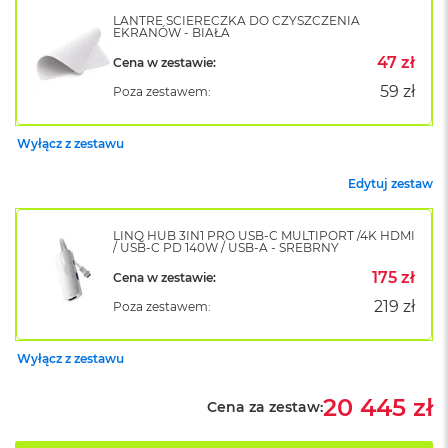
k
LANTRE ŚCIERECZKA DO CZYSZCZENIA
A
EKRANÓW - BIAŁA
i
47 zł
Cena w zestawie:
r
M
59 zł
Poza zestawem:
2
M
Wyłącz z zestawu
a
c
Edytuj zestaw
B
o
o
LINQ HUB 3IN1 PRO USB-C MULTIPORT /4K HDMI
k
/ USB-C PD 140W / USB-A - SREBRNY
A
175 zł
Cena w zestawie:
i
r
219 zł
Poza zestawem:
1
3
Wyłącz z zestawu
M
a
20 445 zł
Cena za zestaw:
c
B
o