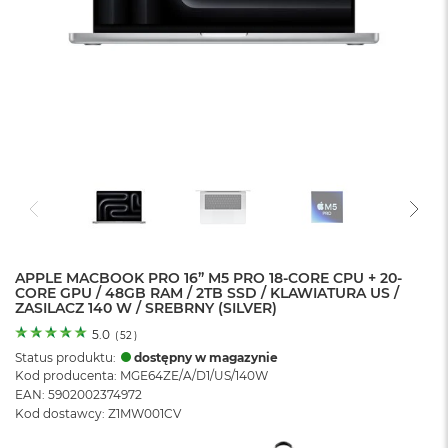
o
l
o
r
u
M
a
c
B
o
o
k
N
e
APPLE MACBOOK PRO 16” M5 PRO 18-CORE CPU + 20-
o
CORE GPU / 48GB RAM / 2TB SSD / KLAWIATURA US /
C
ZASILACZ 140 W / SREBRNY (SILVER)
y
t
5.0
(
52
)
r
Status produktu:
dostępny w magazynie
u
Kod producenta: MGE64ZE/A/D1/US/140W
s
EAN: 5902002374972
o
Kod dostawcy: Z1MW001CV
w
o