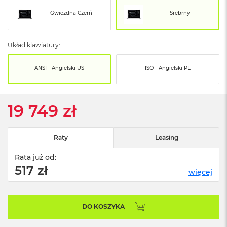
o
o
Gwiezdna Czerń
Srebrny
k
N
e
Układ klawiatury:
o
S
r
ANSI - Angielski US
ISO - Angielski PL
e
b
r
n
19 749 zł
y
W
Raty
Leasing
e
d
Rata już od:
ł
u
517 zł
więcej
g
p
o
j
DO KOSZYKA
e
m