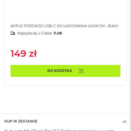
A
i
r
APPLE PRZEWÓD USB-C DO ŁADOWANIA 240W 2M - BIAŁY
M
a
Najszybciej u Ciebie:
11.08
c
B
o
149 zł
o
k
A
i
DO KOSZYKA
r
M
5
M
a
c
B
o
KUP W ZESTAWIE
o
k