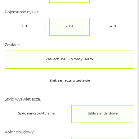
ó
ż
Pojemność dysku:
M
1 TB
2 TB
4 TB
a
c
B
o
Zasilacz:
o
k
Zasilacz USB‑C o mocy 140 W
N
e
o
I
Brak zasilacza w zestawie
n
d
y
Szkło wyświetlacza:
g
o
Szkło nanostrukturalne
Szkło standardowe
M
a
c
Kolor obudowy:
B