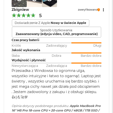
k
140W lub wyższą
A
Wyświetlacz Super Retina XDR
Zbigniew
i
zweryfikowano
r
5
4
Wyświetlacz Liquid Retina XDR o przekątnej 16,2 cala
;
3
Ładowanie i
Trzy porty Thunderbolt 5
rozdzielczość natywna 3456 na 2234 piksele przy 254 pikselach na
Doświadczenie Z Apple:
Nowy w świecie Apple
2
rozbudowa
:
(USB‑C) obsługujące:
G
cal
Ładowanie,
DisplayPort
,
Sposób Użytkowania:
B
Zaawansowany (edycja video, CAD, programowanie)
Thunderbolt 5 (do 120 Gb/s),
R
XDR (Extreme Dynamic Range)
USB 4 (do 120 Gb/s)
Czas pracy baterii
A
Krótki
Zadowalający
Długi
M
Kontrast 1 000 000:1
Jakość wykonania
Klawiatura
NIE
Słaba
Dobra
Bardzo dobra
W
Jasność XDR: 1000 nitów utrzymywana na całym ekranie, 1600
Wydajność i płynność
e
numeryczna
:
1
nitów szczytowo
(tylko treści HDR)
d
Niewystarczająca
Zadowalająca
Bardzo dobra
ł
Przesiadka z Windowsa to ogromna ulga,
Jasność w trybie SDR: nawet 1000 nitów (w plenerze)
u
wszystko intuicyjne i łatwo to ogarnąć. Laptop jest
Podświetlana
TAK
g
świetny , wszystko uruchamia się bardzo szybko. i
klawiatura
:
p
Kolory
jest mega cichy nawet jak działa pod obciążeniem
o
. Jestem zadowolony z zakupu i z obsługi sklepu.
j
1 miliard kolorów
e
👍️:)💪🚀💯
Touch ID
:
TAK
m
Szeroka gama kolorów (P3)
n
Opinia dotyczy podobnego produktu:
Apple MacBook Pro
o
16" M5 Pro 18-core CPU + 20-core GPU / 48GB / 1TB SSD /
Technologia True Tone