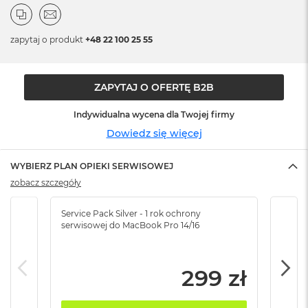
n
o
ś
zapytaj o produkt
+48 22 100 25 55
c
i
d
y
ZAPYTAJ O OFERTĘ B2B
s
k
Indywidualna wycena dla Twojej firmy
u
Dowiedz się więcej
M
a
c
WYBIERZ PLAN OPIEKI SERWISOWEJ
B
zobacz szczegóły
o
o
Service Pack Silver - 1 rok ochrony
Servi
k
serwisowej do MacBook Pro 14/16
serw
N
e
o
2
299 zł
5
6
G