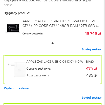
Kupujesz MacBook Pro 16? Dobierz akcesoria w super
A
cenie.
i
r
Oglądany produkt
M
4
APPLE MACBOOK PRO 16” M5 PRO 18-CORE
CPU + 20-CORE GPU / 48GB RAM / 2TB SSD /
M
KLAWIATURA US / ZASILACZ 140 W / SREBRNY
a
19 749 zł
Cena w zestawie:
(SILVER)
c
B
o
o
Edytuj zestaw
k
A
i
APPLE ZASILACZ USB-C O MOCY 140 W - BIAŁY
r
474 zł
Cena w zestawie:
M
3
499 zł
Poza zestawem:
M
a
Wyłącz z zestawu
c
B
Edytuj zestaw
o
o