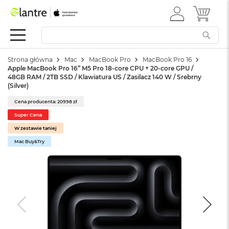
ZALOGUJ
MÓJ 
Apple
SIĘ
Festiwal
Mac
Strona główna
Mac
MacBook Pro
MacBook Pro 16
M
Apple MacBook Pro 16” M5 Pro 18-core CPU + 20-core GPU /
a
48GB RAM / 2TB SSD / Klawiatura US / Zasilacz 140 W / Srebrny
c
(Silver)
B
o
Cena producenta: 20998 zł
o
Super Cena
k
W zestawie taniej
N
e
Mac Buy&Try
o
W
e
d
ł
u
g
k