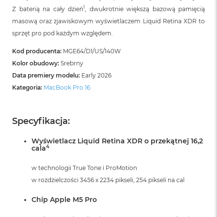
B
1
Z baterią na cały dzień
, dwukrotnie większą bazową pamięcią
o
o
masową oraz zjawiskowym wyświetlaczem Liquid Retina XDR to
k
sprzęt pro pod każdym względem.
A
i
Kod producenta:
MGE64/D1/US/140W
r
B
Kolor obudowy:
Srebrny
ł
Data premiery modelu:
Early 2026
ę
Kategoria:
MacBook Pro 16
k
i
t
n
Specyfikacja:
y
Wyświetlacz Liquid Retina XDR o przekątnej 16,2
M
4
cala
a
c
w technologii True Tone i ProMotion
B
o
w rozdzielczości 3456 x 2234 pikseli, 254 pikseli na cal
o
k
Chip Apple M5 Pro
A
i