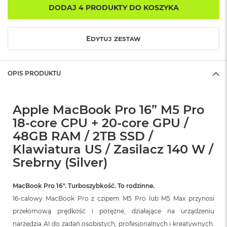
DODAJ 4 PRODUKTY DO KOSZYKA
o
k
A
i
Edytuj zestaw
r
1
5
OPIS PRODUKTU
W
e
d
Apple MacBook Pro 16” M5 Pro
ł
u
18-core CPU + 20-core GPU /
g
48GB RAM / 2TB SSD /
k
o
Klawiatura US / Zasilacz 140 W /
l
Srebrny (Silver)
o
r
u
MacBook Pro 16″. Turboszybkość. To rodzinne.
16-calowy MacBook Pro z czipem M5 Pro lub M5 Max przynosi
M
a
przełomową prędkość i potężne, działające na urządzeniu
c
narzędzia AI do zadań osobistych, profesjonalnych i kreatywnych.