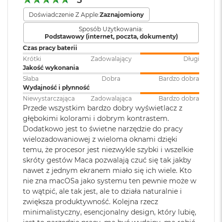
5
MACOS NAPĘDZA APKI
– Wszystkie aplikacje, których
8
używasz na co dzień – w tym te wbudowane, takie jak
G
Doświadczenie Z Apple:
Zaznajomiony
B
FaceTime i Wiadomości – działają na macOS błyskawicznie.
Sposób Użytkowania:
Model karty
Apple M5 Pro (20-rdzeniowy
R
Podstawowy (internet, poczta, dokumenty)
A wbudowana ochrona przed wirusami i bezpłatne
graficznej
:
GPU)
A
Czas pracy baterii
uaktualnienia oprogramowania zapewniają
M
Krótki
Zadowalający
Długi
bezpieczeństwo i sprawne działanie.
Jakość wykonania
M
Rodzaje wejść /
3 x Thunderbolt 5 (USB-C), 1 x
a
Słaba
Dobra
Bardzo dobra
KTO KOCHA IPHONE’A, POKOCHA I MACA
– Mac świetnie
wyjść
:
Gniazdo na kartę SDXC, 1 x
c
Wydajność i płynność
HDMI, 1 x Gniazdo słuchawkowe
dogaduje się z każdym urządzeniem Apple. Razem potrafią
B
Niewystarczająca
Zadowalająca
Bardzo dobra
3.5 mm, 1 x MagSafe 3
o
zdziałać cuda. Możesz skopiować coś na iPhonie i wkleić to
Przede wszystkim bardzo dobry wyświetlacz z
o
na Macu. Albo odebrać na Macu połączenie FaceTime i
głębokimi kolorami i dobrym kontrastem.
k
Dodatkowo jest to świetne narzędzie do pracy
3
wysłać z niego tekst przez apkę Wiadomości
A
Dźwięk
:
System sześciu głośników,
wielozadowaniowej z wieloma oknami dzięki
i
Dźwięk przestrzenny, Dolby
OLŚNIEWAJĄCY PROFESJONALNY WYŚWIETLACZ
–
temu, że procesor jest niezwykle szybki i wszelkie
r
Atmos, Układ trzech
1
skróty gestów Maca pozwalają czuć się tak jakby
4
Wyświetlacz Liquid Retina XDR 16,2 cala
ma 1600 nitów
mikrofonów
6
nawet z jednym ekranem miało się ich wiele. Kto
5
jasności szczytowej
, 1000 nitów jasności utrzymywanej i
G
nie zna macOSa jako systemu ten pewnie może w
B
współczynnik kontrastu 1 000 000:1..
to wątpić, ale tak jest, ale to działa naturalnie i
R
Moduł Bluetooth
:
Bluetooth 6
zwiększa produktywność. Kolejna rzecz
A
ZAAWANSOWANE AUDIO I KAMERA
– Kamera Center
minimalistyczny, esencjonalny design, który lubię,
M
Stage 12 MP, trzy mikrofony jakości studyjnej i sześć