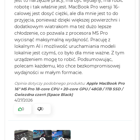
jest to narzędzie pracy, ma być wydajny, ma robić
Czytnik kart
głośników z dźwiękiem przestrzennym i obsługą Dolby
TAK
M
robotę i tak właśnie jest. MacBook Pro wersji 16-
pamięci
:
a
Atmos sprawią, że zawsze będzie Cię doskonale słychać i
calowej jest dosyć ciężki, ale dla mnie jest to do
c
przyjęcia, ponieważ dzięki większej powierzchni i
widać w perfekcyjnie skomponowanym kadrze.
B
dodatkowym wiatrakom ma też dużo lepsze
o
Karta sieciowa
Wi-Fi 7 (802.11be)
POŁĄCZ WSZYSTKO
– Wyposażony w trzy porty
chłodzenie, co pozwala z procesora M5 Pro
o
bezprzewodowa
k
Thunderbolt 5, port MagSafe 3 do ładowania, gniazdo na
wycisnąć maksymalną wydajność. Pracuję z
WLAN
:
A
lokalnym AI i możliwość uruchamiania modeli
kartę SDXC, port HDMI, gniazdo słuchawkowe i
i
lokalnie jest czymś, co było dla mnie ważne. Z tym
zaprojektowany przez Apple czip do łączności
r
urządzeniem mogę to robić. Podsumowując,
2
6
bezprzewodowej N1 obsługujący interfejsy Wi-Fi 7
i
Kamera
Kamera 12MP Center Stage z
polecam każdemu, kto chce bezkompromisowej
4
internetowa
:
obsługą funkcji Widok blatu
Bluetooth 6. Do modelu z czipem M5 Pro podłączysz aż trzy
wydajności w małym formacie.
G
wyświetlacze zewnętrzne, a do modelu z czipem M5 Max –
B
Opinia dotyczy podobnego produktu:
Apple MacBook Pro
R
nawet cztery.
16" M5 Pro 18-core CPU + 20-core GPU / 48GB / 1TB SSD /
A
Bateria
:
Litowo-polimerowa
Gwiezdna czerń (Space Black)
M
4/27/2026
M
0
0
Pojemność baterii
:
100 Wh
a
c
B
o
Szybkie ładowanie
:
Możliwość szybkiego ładowania
Wyświetlacz
o
zasilaczem USB PD o mocy