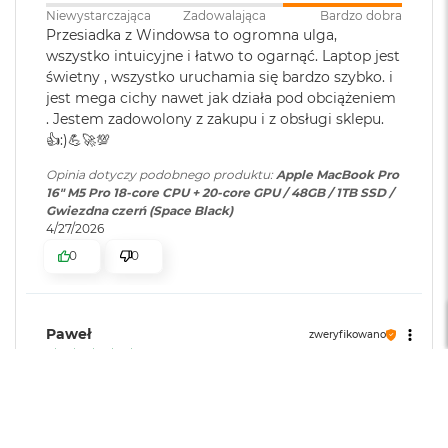
ś
Jasność XDR: 1000 nitów utrzymywana na całym ekranie, 1600
Niewystarczająca
Zadowalająca
Bardzo dobra
c
Przesiadka z Windowsa to ogromna ulga,
1
nitów szczytowo
(tylko treści HDR)
i
wszystko intuicyjne i łatwo to ogarnąć. Laptop jest
Podświetlana
TAK
d
Jasność w trybie SDR: nawet 1000 nitów (w plenerze)
świetny , wszystko uruchamia się bardzo szybko. i
y
klawiatura
:
jest mega cichy nawet jak działa pod obciążeniem
s
Kolory
k
. Jestem zadowolony z zakupu i z obsługi sklepu.
u
👍️:)💪🚀💯
Touch ID
:
TAK
1 miliard kolorów
M
Opinia dotyczy podobnego produktu:
Apple MacBook Pro
Szeroka gama kolorów (P3)
a
16" M5 Pro 18-core CPU + 20-core GPU / 48GB / 1TB SSD /
c
Obsługa
Obsługa maks. trzech
Gwiezdna czerń (Space Black)
Technologia True Tone
B
4/27/2026
wyświetlaczy
:
wyświetlaczy zewnętrznych do
o
6K przy 60 Hz lub jednego
0
0
o
Częstotliwość odświeżania
wyświetlacza do 8K przy 60 Hz.
k
A
Technologia ProMotion zapewniająca adaptacyjną częstotliwość
i
odświeżania do 120 Hz
r
Paweł
Odtwarzanie wideo
:
Obsługiwane formaty: m.in.
zweryfikowano
2
5
HEVC,
H.264
, AV1 i ProRes; HDR z
Stałe częstotliwości odświeżania: 47,95 Hz, 48,00 Hz, 50,00 Hz,
5
Dolby Vision, HDR10 i HLG
6
Doświadczenie Z Apple:
Ekspert
59,94 Hz, 60,00 Hz
G
Sposób Użytkowania:
B
Zaawansowany (edycja video, CAD, programowanie)
Odtwarzanie
Obsługiwane formaty: m.in.