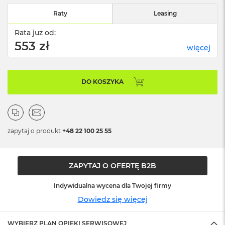
n
o
Raty
Leasing
ś
c
Rata już od:
i
553 zł
więcej
d
y
s
k
DO KOSZYKA
u
M
a
c
B
zapytaj o produkt
+48 22 100 25 55
o
o
k
ZAPYTAJ O OFERTĘ B2B
N
e
o
Indywidualna wycena dla Twojej firmy
2
Dowiedz się więcej
5
6
G
WYBIERZ PLAN OPIEKI SERWISOWEJ