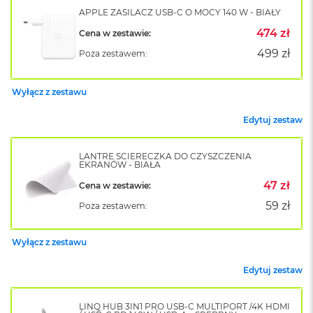
k
APPLE ZASILACZ USB-C O MOCY 140 W - BIAŁY
A
i
474 zł
Cena w zestawie:
r
499 zł
Poza zestawem:
M
2
Wyłącz z zestawu
M
a
Edytuj zestaw
c
B
o
LANTRE ŚCIERECZKA DO CZYSZCZENIA
o
EKRANÓW - BIAŁA
k
A
47 zł
Cena w zestawie:
i
59 zł
Poza zestawem:
r
1
3
Wyłącz z zestawu
M
Edytuj zestaw
a
c
B
LINQ HUB 3IN1 PRO USB-C MULTIPORT /4K HDMI
o