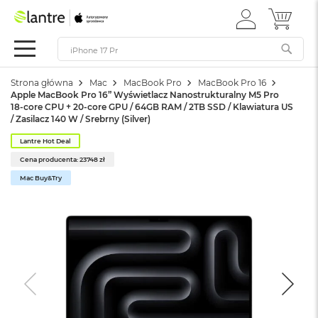
ZALOGUJ
MÓJ 
Apple
SIĘ
Festiwal
Mac
Strona główna
Mac
MacBook Pro
MacBook Pro 16
M
Apple MacBook Pro 16” Wyświetlacz Nanostrukturalny M5 Pro
a
18-core CPU + 20-core GPU / 64GB RAM / 2TB SSD / Klawiatura US
c
/ Zasilacz 140 W / Srebrny (Silver)
B
o
Lantre Hot Deal
o
Cena producenta: 23748 zł
k
Mac Buy&Try
N
e
o
W
e
d
ł
u
g
k