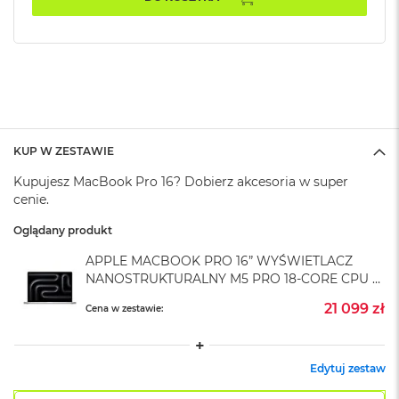
A
i
r
M
4
M
a
c
B
KUP W ZESTAWIE
o
Kupujesz MacBook Pro 16? Dobierz akcesoria w super
o
k
cenie.
A
i
Oglądany produkt
r
APPLE MACBOOK PRO 16” WYŚWIETLACZ
M
3
NANOSTRUKTURALNY M5 PRO 18-CORE CPU +
20-CORE GPU / 64GB RAM / 2TB SSD /
21 099 zł
Cena w zestawie:
M
KLAWIATURA US / ZASILACZ 140 W / SREBRNY
a
(SILVER)
c
B
Edytuj zestaw
o
o