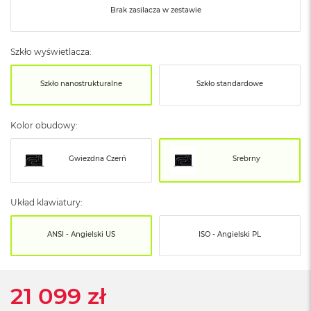
o
Brak zasilacza w zestawie
o
k
N
e
Szkło wyświetlacza:
o
S
Szkło nanostrukturalne
Szkło standardowe
r
e
b
Kolor obudowy:
r
n
y
Gwiezdna Czerń
Srebrny
W
e
d
Układ klawiatury:
ł
u
ANSI - Angielski US
ISO - Angielski PL
g
p
o
j
21 099 zł
e
m