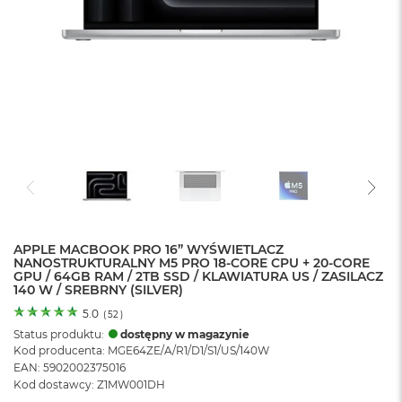
o
l
o
r
u
M
a
c
B
o
o
k
N
e
APPLE MACBOOK PRO 16” WYŚWIETLACZ
o
NANOSTRUKTURALNY M5 PRO 18-CORE CPU + 20-CORE
C
GPU / 64GB RAM / 2TB SSD / KLAWIATURA US / ZASILACZ
y
140 W / SREBRNY (SILVER)
t
r
5.0
(
52
)
u
Status produktu:
dostępny w magazynie
s
Kod producenta: MGE64ZE/A/R1/D1/S1/US/140W
o
EAN: 5902002375016
w
Kod dostawcy: Z1MW001DH
o