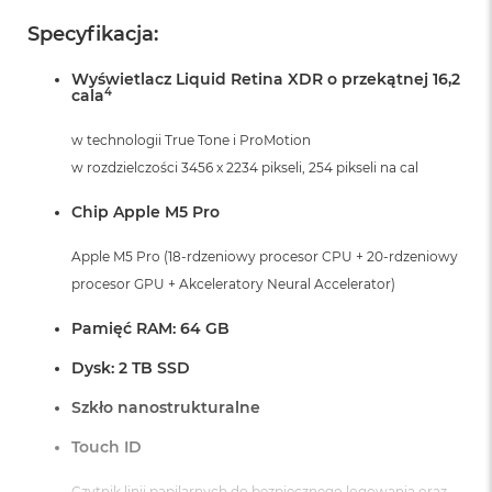
r
G
Specyfikacja:
w
i
Wyświetlacz Liquid Retina XDR o przekątnej 16,2
e
4
cala
z
d
w technologii True Tone i ProMotion
n
a
w rozdzielczości 3456 x 2234 pikseli, 254 pikseli na cal
s
z
Chip Apple M5 Pro
a
r
Apple M5 Pro (18-rdzeniowy procesor CPU + 20-rdzeniowy
o
procesor GPU + Akceleratory Neural Accelerator)
ś
ć
Pamięć RAM: 64 GB
M
a
Dysk: 2 TB SSD
c
B
Szkło nanostrukturalne
o
o
Touch ID
k
A
Czytnik linii papilarnych do bezpiecznego logowania oraz