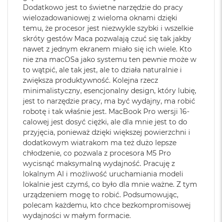
Dodatkowo jest to świetne narzędzie do pracy
M
na Macu. Albo odebrać na Macu połączenie FaceTime i
Dźwięk
:
System sześciu głośników,
wielozadowaniowej z wieloma oknami dzięki
a
3
wysłać z niego tekst przez apkę Wiadomości
Dźwięk przestrzenny, Dolby
c
temu, że procesor jest niezwykle szybki i wszelkie
Atmos, Układ trzech
B
skróty gestów Maca pozwalają czuć się tak jakby
OLŚNIEWAJĄCY PROFESJONALNY WYŚWIETLACZ
–
mikrofonów
o
nawet z jednym ekranem miało się ich wiele. Kto
4
Wyświetlacz Liquid Retina XDR 16,2 cala
ma 1600 nitów
o
nie zna macOSa jako systemu ten pewnie może w
k
5
jasności szczytowej
, 1000 nitów jasności utrzymywanej i
to wątpić, ale tak jest, ale to działa naturalnie i
A
Moduł Bluetooth
:
Bluetooth 6
współczynnik kontrastu 1 000 000:1..
zwiększa produktywność. Kolejna rzecz
i
r
minimalistyczny, esencjonalny design, który lubię,
ZAAWANSOWANE AUDIO I KAMERA
– Kamera Center
2
jest to narzędzie pracy, ma być wydajny, ma robić
4
Czytnik kart
TAK
Stage 12 MP, trzy mikrofony jakości studyjnej i sześć
robotę i tak właśnie jest. MacBook Pro wersji 16-
G
pamięci
:
głośników z dźwiękiem przestrzennym i obsługą Dolby
calowej jest dosyć ciężki, ale dla mnie jest to do
B
przyjęcia, ponieważ dzięki większej powierzchni i
Atmos sprawią, że zawsze będzie Cię doskonale słychać i
R
dodatkowym wiatrakom ma też dużo lepsze
A
widać w perfekcyjnie skomponowanym kadrze.
Karta sieciowa
Wi-Fi 7 (802.11be)
M
chłodzenie, co pozwala z procesora M5 Pro
bezprzewodowa
wycisnąć maksymalną wydajność. Pracuję z
POŁĄCZ WSZYSTKO
– Wyposażony w trzy porty
WLAN
:
M
lokalnym AI i możliwość uruchamiania modeli
Thunderbolt 5, port MagSafe 3 do ładowania, gniazdo na
a
lokalnie jest czymś, co było dla mnie ważne. Z tym
c
kartę SDXC, port HDMI, gniazdo słuchawkowe i
urządzeniem mogę to robić. Podsumowując,
B
zaprojektowany przez Apple czip do łączności
Kamera
Kamera 12MP Center Stage z
polecam każdemu, kto chce bezkompromisowej
o
internetowa
:
obsługą funkcji Widok blatu
6
bezprzewodowej N1 obsługujący interfejsy Wi-Fi 7
i
o
wydajności w małym formacie.