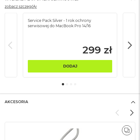
B
zobacz szczegóły
M
a
Service Pack Silver - 1 rok ochrony
Servi
serwisowej do MacBook Pro 14/16
serw
c
B
o
o
299 zł
k
N
e
o
DODAJ
5
1
2
G
B
AKCESORIA
M
a
c
B
o
POR
o
k