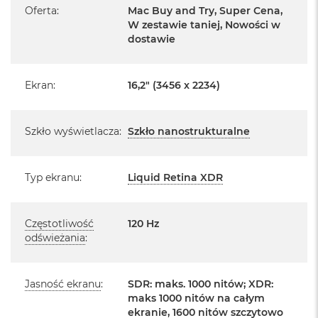
Pochodzi od polskiego, oficjalnego dystrybutora Apple.
Oferta
:
Mac Buy and Try, Super Cena,
o
o
W zestawie taniej, Nowości w
Posiada pełną, 12 miesięczną gwarancję
k
dostawie
producenta
A
i
Realizowaną w każdym autoryzowanym punkcie
r
Ekran
:
16,2" (3456 x 2234)
serwisowym Apple na terenie całego świata.
P
ó
Istnieje możliwość przedłużenia gwarancji producenta.
ł
Szczegółowe informacje na ten temat uzyskają Państwo
n
Szkło wyświetlacza
:
Szkło nanostrukturalne
o
kontaktując się z naszym handlowcem.
c
Posiada fabryczne zafoliowane opakowanie
Typ ekranu
:
Liquid Retina XDR
M
a
Posiada system operacyjny macOS w języku
c
polskim oraz polskie menu
B
Częstotliwość
120 Hz
o
Język polski wybieramy przy pierwszym uruchomieniu
odświeżania
:
o
urządzenia.
k
A
i
Jasność ekranu
:
SDR: maks. 1000 nitów; XDR:
Zawartość zestawu:
r
maks 1000 nitów na całym
S
ekranie, 1600 nitów szczytowo
16 -calowy MacBook Pro