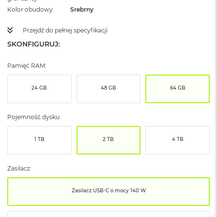
ó
Kolor obudowy
Srebrny
ż
Przejdź do pełnej specyfikacji
M
a
SKONFIGURUJ:
c
B
Pamięć RAM:
o
o
k
24 GB
48 GB
64 GB
N
e
o
Pojemność dysku:
I
n
d
1 TB
2 TB
4 TB
y
g
o
Zasilacz:
M
Zasilacz USB‑C o mocy 140 W
a
c
B