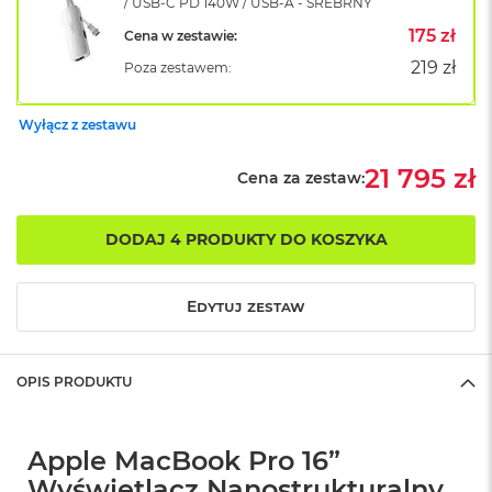
/ USB-C PD 140W / USB-A - SREBRNY
o
175 zł
Cena w zestawie:
k
A
219 zł
Poza zestawem:
i
r
1
Wyłącz z zestawu
5
21 795 zł
W
Cena za zestaw:
e
d
ł
DODAJ 4 PRODUKTY DO KOSZYKA
u
g
k
Edytuj zestaw
o
l
o
r
OPIS PRODUKTU
u
M
Apple MacBook Pro 16”
a
c
Wyświetlacz Nanostrukturalny