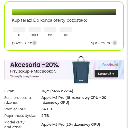
ż
ó
Lantre Hot Deal
ł
t
Kup teraz! Do końca oferty pozostało:
y
M
d
godz
min
sek
a
pozostało
:
0
sprzedane
:
0
c
B
o
o
k
N
e
o
S
u
Ekran
16,2" (3456 x 2234)
b
Seria procesora i
Apple M5 Pro (18-rdzeniowy CPU + 20-
t
rdzenie
rdzeniowy GPU)
e
Pamięć RAM
64 GB
l
Pojemność dysku
2 TB
n
y
Model karty
Apple M5 Pro (20-rdzeniowy GPU)
R
graficznej