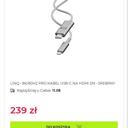
A
i
r
M
a
c
B
o
o
k
A
i
r
M
5
LINQ - 8K/60HZ PRO KABEL USB-C NA HDMI 2M - SREBRNY
Najszybciej u Ciebie:
11.08
M
a
c
239 zł
B
o
o
k
DO KOSZYKA