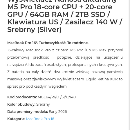
B
M5 Pro 18-core CPU + 20-core
o
o
GPU / 64GB RAM / 2TB SSD /
k
Klawiatura US / Zasilacz 140 W /
A
i
Srebrny (Silver)
r
B
ł
MacBook Pro 16″. Turboszybkość. To rodzinne.
ę
16-calowy MacBook Pro z czipem M5 Pro lub M5 Max przynosi
k
przełomową prędkość i potężne, działające na urządzeniu
i
t
narzędzia AI do zadań osobistych, profesjonalnych i kreatywnych.
n
1
Z baterią na cały dzień
, dwukrotnie większą bazową pamięcią
y
masową oraz zjawiskowym wyświetlaczem Liquid Retina XDR to
M
sprzęt pro pod każdym względem.
a
c
Kod producenta:
MGE64/R1/D1/S1/U/140
B
Kolor obudowy:
Srebrny
o
o
Data premiery modelu:
Early 2026
k
Kategoria:
MacBook Pro 16
A
i