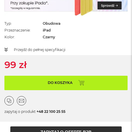
ż
ó
ł
t
Typ
Obudowa
y
Przeznaczenie
iPad
M
Kolor
Czarny
a
c
Przejdź do pełnej specyfikacji
B
o
99 zł
o
k
N
e
DO KOSZYKA
o
S
u
b
t
e
zapytaj o produkt
+48 22 100 25 55
l
n
y
R
ZAPYTAJ O OFERTĘ B2B