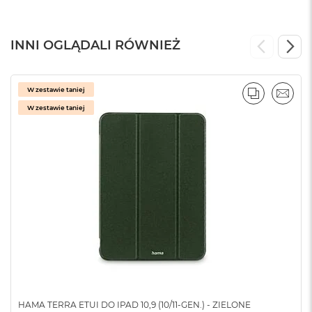
o
k
A
INNI OGLĄDALI RÓWNIEŻ
i
r
1
5
W zestawie taniej
PORÓWNA
EMAI
W zestawie taniej
W
e
d
ł
u
g
k
o
l
o
r
u
M
a
c
HAMA TERRA ETUI DO IPAD 10,9 (10/11-GEN.) - ZIELONE