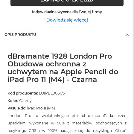
ó
ż
Indywidualna wycena dla Twojej firmy
Dowiedz się więcej
M
a
c
OPIS PRODUKTU
B
o
o
k
dBramante 1928 London Pro
N
Obudowa ochronna z
e
o
uchwytem na Apple Pencil do
I
iPad Pro 11 (M4) - Czarna
n
d
y
Kod producenta:
LOIPBL006175
g
Kolor:
Czarny
o
Pasuje do:
iPad Pro 11 (M4)
M
London Pro to wielofunkcyjne etui chroniące iPada przed
a
upadkiem, wykonane w 58% z materiałów pochodzących z
c
B
recyklingu GRS i w 100% nadające się do recyklingu. Chroń