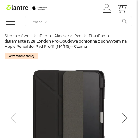
ZALOGUJ
MÓJ 
Apple
SIĘ
Festiwal
Mac
Strona główna
iPad
Akcesoria iPad
Etui iPad
M
dBramante 1928 London Pro Obudowa ochronna z uchwytem na
a
Apple Pencil do iPad Pro 11 (M4/M5) - Czarna
c
B
W zestawie taniej
o
o
k
N
e
o
W
e
d
ł
u
g
k