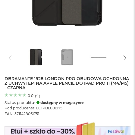
o
l
o
r
u
M
a
c
B
o
o
k
N
e
DBRAMANTE 1928 LONDON PRO OBUDOWA OCHRONNA
Z UCHWYTEM NA APPLE PENCIL DO IPAD PRO 11 (M4/M5)
o
- CZARNA
C
y
0.0
(
0
)
t
Status produktu:
dostępny w magazynie
r
Kod producenta: LOIPBL006175
u
EAN: 5711428061751
s
o
w
o