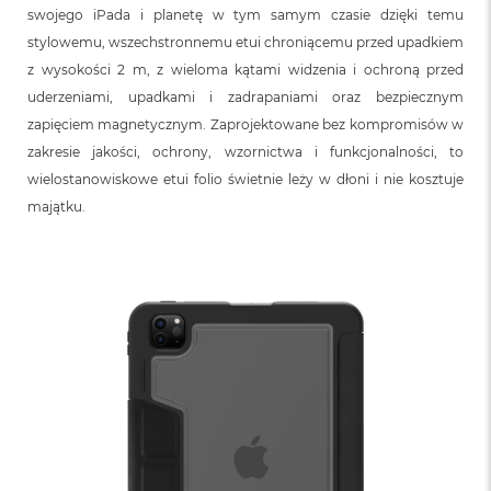
o
swojego iPada i planetę w tym samym czasie dzięki temu
o
k
stylowemu, wszechstronnemu etui chroniącemu przed upadkiem
N
z wysokości 2 m, z wieloma kątami widzenia i ochroną przed
e
uderzeniami, upadkami i zadrapaniami oraz bezpiecznym
o
S
zapięciem magnetycznym. Zaprojektowane bez kompromisów w
r
zakresie jakości, ochrony, wzornictwa i funkcjonalności, to
e
b
wielostanowiskowe etui folio świetnie leży w dłoni i nie kosztuje
r
majątku.
n
y
W
e
d
ł
u
g
p
o
j
e
m