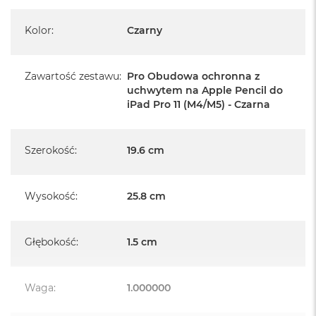
A
i
Kolor
:
Czarny
r
M
Zawartość zestawu
:
Pro Obudowa ochronna z
a
c
uchwytem na Apple Pencil do
B
iPad Pro 11 (M4/M5) - Czarna
o
o
k
Szerokość
:
19.6 cm
A
i
r
M
Wysokość
:
25.8 cm
5
M
Głębokość
:
1.5 cm
a
c
B
o
Waga
:
1.000000
o
k