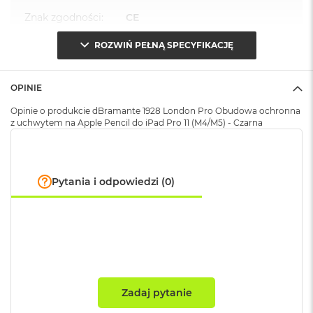
A
i
Znak zgodności
:
CE
r
M
ROZWIŃ PEŁNĄ SPECYFIKACJĘ
4
M
OPINIE
a
c
Opinie o produkcie dBramante 1928 London Pro Obudowa ochronna
B
z uchwytem na Apple Pencil do iPad Pro 11 (M4/M5) - Czarna
o
o
k
A
i
Pytania i odpowiedzi (0)
r
M
3
M
a
c
B
Zadaj pytanie
o
o