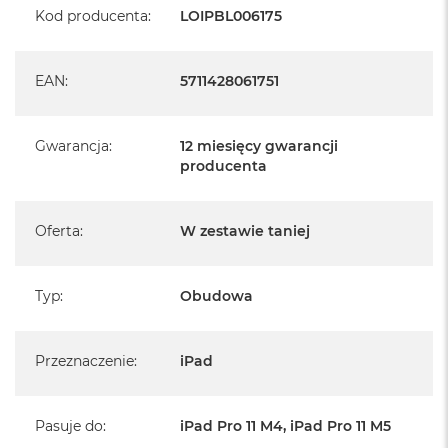
B
Przezroczysty/przezroczysty, odporny na zarysowania tylny
Kod producenta
:
LOIPBL006175
panel, który pięknie eksponuje iPada.
M
a
EAN
:
5711428061751
c
B
o
o
Gwarancja
:
12 miesięcy gwarancji
k
producenta
N
e
o
5
Oferta
:
W zestawie taniej
1
2
G
Typ
:
Obudowa
B
M
a
Przeznaczenie
:
iPad
c
B
o
Pasuje do
:
iPad Pro 11 M4, iPad Pro 11 M5
o
k