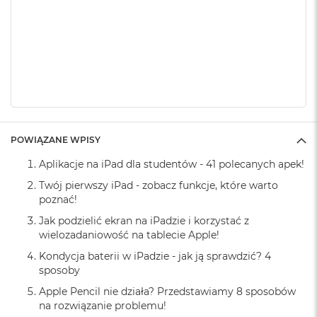
k
A
i
r
M
2
M
a
c
B
POWIĄZANE WPISY
o
o
Aplikacje na iPad dla studentów - 41 polecanych apek!
k
Twój pierwszy iPad - zobacz funkcje, które warto
A
i
poznać!
r
Jak podzielić ekran na iPadzie i korzystać z
1
wielozadaniowość na tablecie Apple!
3
Kondycja baterii w iPadzie - jak ją sprawdzić? 4
M
sposoby
a
c
Apple Pencil nie działa? Przedstawiamy 8 sposobów
B
na rozwiązanie problemu!
o