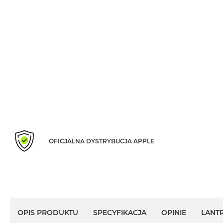
Air
M5
MacBook
Air
M4
MacBook
Air
M3
MacBook
Air
M2
OFICJALNA DYSTRYBUCJA APPLE
MacBook
Air
13
MacBook
Air
15
OPIS PRODUKTU
SPECYFIKACJA
OPINIE
LANTR