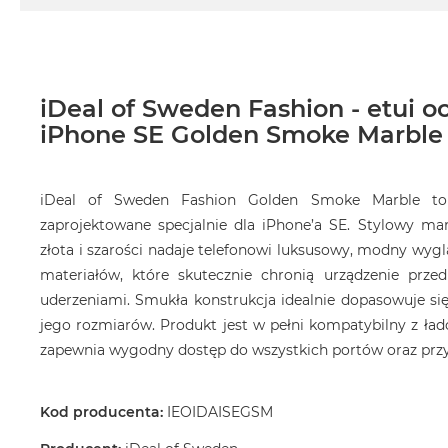
Według
koloru
MacBook
Air
Błękitny
iDeal of Sweden Fashion - etui 
MacBook
iPhone SE Golden Smoke Marble
Air
Gwiezdna
szarość
iDeal of Sweden Fashion Golden Smoke Marble to 
MacBook
zaprojektowane specjalnie dla iPhone’a SE. Stylowy m
Air
złota i szarości nadaje telefonowi luksusowy, modny wygl
Księżycowa
materiałów, które skutecznie chronią urządzenie prze
Poświata
uderzeniami. Smukła konstrukcja idealnie dopasowuje się 
MacBook
jego rozmiarów. Produkt jest w pełni kompatybilny z 
Air
zapewnia wygodny dostęp do wszystkich portów oraz prz
Północ
MacBook
Kod producenta:
IEOIDAISEGSM
Air
Srebrny