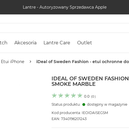
Lantre - Autoryzowany Sprzedawca Apple
tch
Akcesoria
Lantre Care
Outlet
Etui iPhone
iDeal of Sweden Fashion - etui ochronne 
IDEAL OF SWEDEN FASHION
SMOKE MARBLE
0.0
(
0
)
Status produktu:
dostępny w magazynie
Kod producenta: IEOIDAISEGSM
EAN: 7340196201243