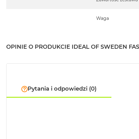
2TB
MacBook
Waga
Air
4TB
MacBook
Pro
OPINIE O PRODUKCIE IDEAL OF SWEDEN FA
MacBook
Pro
14
MacBook
Pro
Pytania i odpowiedzi (0)
16
Według
koloru
MacBook
Pro
Gwiezdna
Czerń