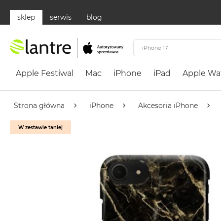
sklep
serwis
blog
Apple
Festiwal
Apple Festiwal
Mac
iPhone
iPad
Apple Wa
Mac
MacBook
Neo
Strona główna
iPhone
Akcesoria iPhone
Według
W zestawie taniej
koloru
MacBook
Neo
Cytrusowożółty
MacBook
Neo
Subtelny
Róż