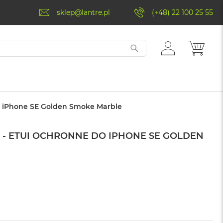
sklep@lantre.pl
(+48) 22 100 25 55
ZALOGUJ
MÓJ 
SIĘ
do iPhone SE Golden Smoke Marble
 - ETUI OCHRONNE DO IPHONE SE GOLDEN