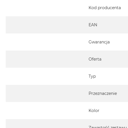
MacBook
Kod producenta
Air
32GB
RAM
EAN
Według
pojemności
Gwarancja
dysku
MacBook
Oferta
Air
256GB
MacBook
Typ
Air
512GB
Przeznaczenie
MacBook
Air
1TB
Kolor
MacBook
Air
Zawartość zestawu