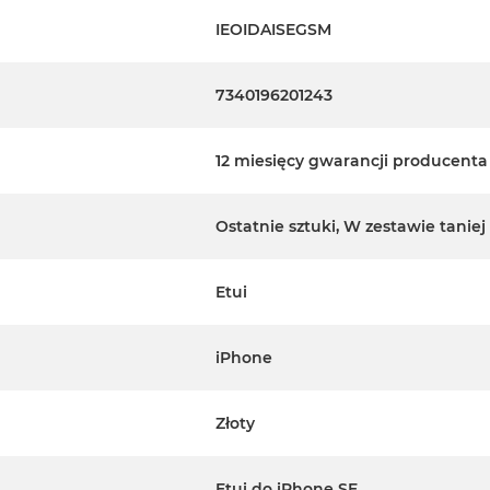
IEOIDAISEGSM
7340196201243
12 miesięcy gwarancji producenta
Ostatnie sztuki, W zestawie taniej
Etui
iPhone
Złoty
Etui do iPhone SE