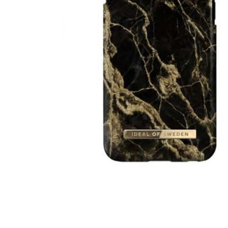
MacBook
Neo
Indygo
MacBook
Neo
Srebrny
Według
pojemności
dysku
MacBook
Neo
256GB
MacBook
Neo
512GB
MacBook
Air
MacBook