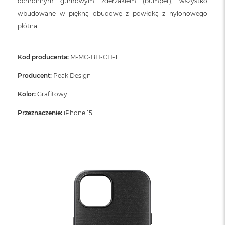
ochronnym gumowym zderzakiem (bumper), wszystko
n
o
wbudowane w piękną obudowę z powłoką z nylonowego
ś
płótna.
c
i
d
y
Kod producenta:
M-MC-BH-CH-1
s
k
Producent:
Peak Design
u
Kolor:
Grafitowy
M
a
Przeznaczenie:
iPhone 15
c
B
o
o
k
N
e
o
2
5
6
G