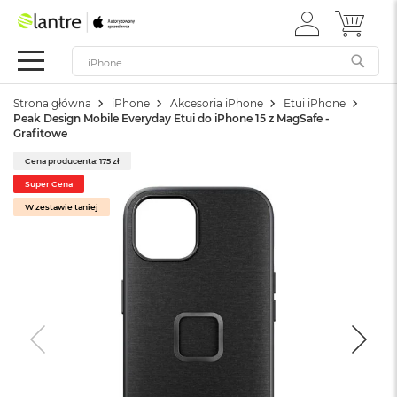
ZALOGUJ
MÓJ 
Apple
SIĘ
Festiwal
Mac
Strona główna
iPhone
Akcesoria iPhone
Etui iPhone
M
Peak Design Mobile Everyday Etui do iPhone 15 z MagSafe -
a
Grafitowe
c
B
Cena producenta: 175 zł
o
Super Cena
o
k
W zestawie taniej
N
e
o
W
e
d
ł
u
g
k