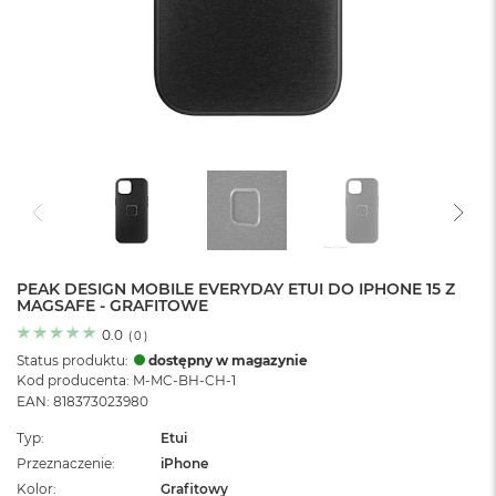
o
l
o
r
u
M
a
c
B
o
o
k
N
e
PEAK DESIGN MOBILE EVERYDAY ETUI DO IPHONE 15 Z
MAGSAFE - GRAFITOWE
o
C
0.0
(
0
)
y
Status produktu:
dostępny w magazynie
t
Kod producenta: M-MC-BH-CH-1
r
EAN: 818373023980
u
s
Typ
Etui
o
Przeznaczenie
iPhone
w
o
Kolor
Grafitowy