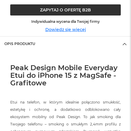
o
o
ZAPYTAJ O OFERTĘ B2B
k
N
e
Indywidualna wycena dla Twojej firmy
o
Dowiedz się więcej
S
r
e
OPIS PRODUKTU
b
r
n
y
Peak Design Mobile Everyday
Etui do iPhone 15 z MagSafe -
W
e
Grafitowe
d
ł
u
g
Etui na telefon, w którym idealnie połączono smukłość,
p
estetykę i ochronę, a dodatkowo odblokowano cały
o
j
ekosystem mobilny od Peak Design. To jak smoking dla
e
Twojego telefonu – smoking o smukłym 2,4mm profilu z
m