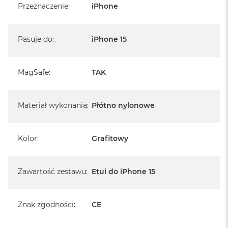
A
Przeznaczenie
:
iPhone
umożliwiają podpięcie / przenoszenie telefonu za
i
pomocą dowolnego paska Peak Design
r
M
4
*MagSafe jest zastrzeżonym znakiem towarowym firmy Apple,
Pasuje do
:
iPhone 15
Inc.
M
a
MagSafe
:
TAK
c
B
o
o
Materiał wykonania
:
Płótno nylonowe
k
A
i
Kolor
:
Grafitowy
r
M
3
Zawartość zestawu
:
Etui do iPhone 15
M
a
c
Znak zgodności
:
CE
B
o
o