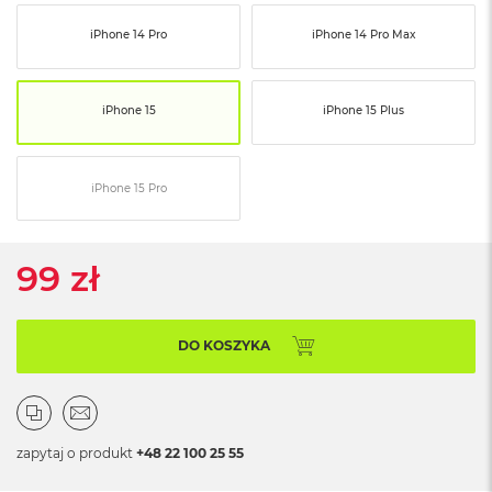
ó
ż
iPhone 14 Pro
iPhone 14 Pro Max
M
a
iPhone 15
iPhone 15 Plus
c
B
o
o
iPhone 15 Pro
k
N
e
o
99 zł
I
n
d
y
DO KOSZYKA
g
o
M
a
zapytaj o produkt
+48 22 100 25 55
c
B