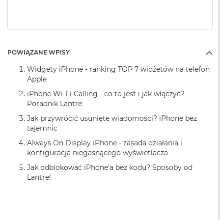
Wysokowytrzymały ceramiczny pierścień blokujący
o
(yttria stabilized zirconia – cyrkonia stabilizowana itrem)
k
A
i
Zawartość pudełka
r
1x Etui Everyday Case Fabric
1
POWIĄZANE WPISY
5
Widgety iPhone - ranking TOP 7 widżetów na telefon
Apple
W
e
iPhone Wi-Fi Calling - co to jest i jak włączyć?
d
Poradnik Lantre
ł
u
Jak przywrócić usunięte wiadomości? iPhone bez
g
tajemnic
k
o
Always On Display iPhone - zasada działania i
l
konfiguracja niegasnącego wyświetlacza
o
Jak odblokować iPhone'a bez kodu? Sposoby od
r
u
Lantre!
M
a
c