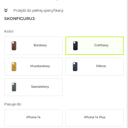
ż
ó
Przejdź do pełnej specyfikacji
ł
t
SKONFIGURUJ:
y
Kolor:
M
a
c
Bordowy
Grafitowy
B
o
o
k
Musztardowy
Północ
N
e
o
S
Szarozielony
u
b
t
Pasuje do:
e
l
n
iPhone 14
iPhone 14 Plus
y
R