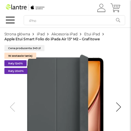
ZALOGUJ
MÓJ 
Apple
SIĘ
Festiwal
Mac
Strona główna
iPad
Akcesoria iPad
Etui iPad
M
Apple Etui Smart Folio do iPada Air 13" M2 – Grafitowe
a
c
Cena producenta: 549 zł
B
W zestawie taniej
o
o
Raty 12x0%
k
Raty 20x0%
N
e
o
W
e
d
ł
u
g
k