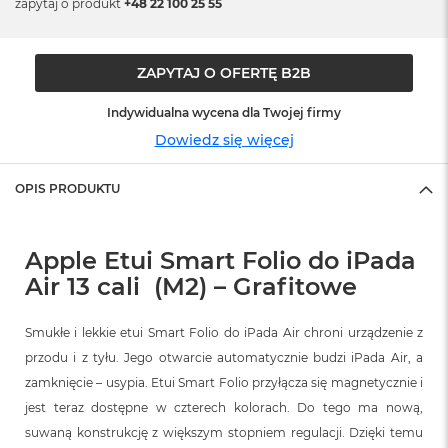
zapytaj o produkt
+48 22 100 25 55
ó
ż
M
ZAPYTAJ O OFERTĘ B2B
a
c
Indywidualna wycena dla Twojej firmy
B
Dowiedz się więcej
o
o
k
OPIS PRODUKTU
N
e
o
I
Apple Etui Smart Folio do iPada
n
Air 13 cali (M2) – Grafitowe
d
y
g
Smukłe i lekkie etui Smart Folio do iPada Air chroni urządzenie z
o
przodu i z tyłu. Jego otwarcie automatycznie budzi iPada Air, a
M
zamknięcie – usypia. Etui Smart Folio przyłącza się magnetycznie i
a
jest teraz dostępne w czterech kolorach. Do tego ma nową,
c
B
suwaną konstrukcję z większym stopniem regulacji. Dzięki temu