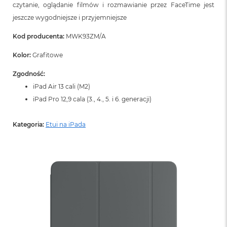
o
czytanie, oglądanie filmów i rozmawianie przez FaceTime jest
o
jeszcze wygodniejsze i przyjemniejsze
k
N
Kod producenta:
MWK93ZM/A
e
o
Kolor:
Grafitowe
S
r
e
Zgodność:
b
iPad Air 13 cali (M2)
r
iPad Pro 12,9 cala (3., 4., 5. i 6. generacji)
n
y
Kategoria:
Etui na iPada
W
e
d
ł
u
g
p
o
j
e
m