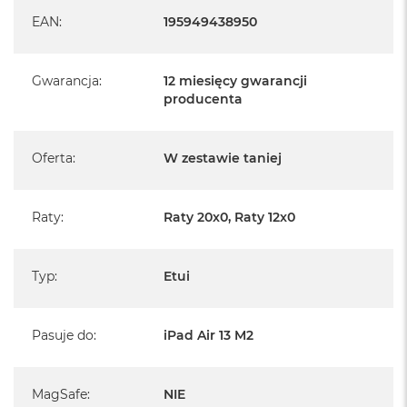
B
EAN
:
195949438950
M
a
c
Gwarancja
:
12 miesięcy gwarancji
B
producenta
o
o
k
Oferta
:
W zestawie taniej
N
e
o
5
Raty
:
Raty 20x0, Raty 12x0
1
2
G
B
Typ
:
Etui
M
a
Pasuje do
:
iPad Air 13 M2
c
B
o
o
MagSafe
:
NIE
k