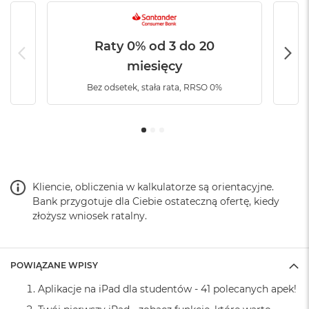
k
A
i
r
Raty 0% od 3 do 20
M
miesięcy
2
Bez odsetek, stała rata, RRSO 0%
M
a
c
B
o
o
k
A
Kliencie, obliczenia w kalkulatorze są orientacyjne.
i
Bank przygotuje dla Ciebie ostateczną ofertę, kiedy
r
złożysz wniosek ratalny.
1
3
M
POWIĄZANE WPISY
a
c
Aplikacje na iPad dla studentów - 41 polecanych apek!
B
o