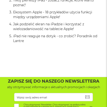
Twój pierwszy iPad - zobacz funkcje, które warto
o
poznać!
k
Ekosystem Apple - 18 przykładów użycia funkcji
A
i
między urządzeniami Apple!
r
Jak podzielić ekran na iPadzie i korzystać z
1
wielozadaniowość na tablecie Apple!
5
iPad nie reaguje na dotyk - co zrobić? Poradnik od
W
Lantre
e
d
ł
u
g
k
o
l
o
ZAPISZ SIĘ DO NASZEGO NEWSLETTERA
r
u
aby otrzymywać informacje o aktualnych promocjach i okazjach
M
SUBSKRYB
a
c
Chcę otrzymywać Newsletter. Chcę otrzymywać na podany adres
e-mail informacje o promocjach, nowościach, konkursach,