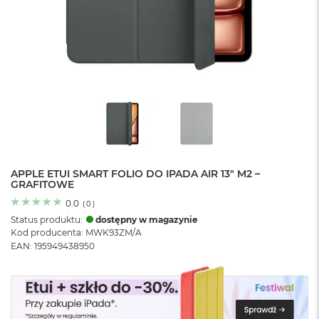
o
l
o
r
u
M
a
c
B
o
o
k
N
APPLE ETUI SMART FOLIO DO IPADA AIR 13" M2 –
GRAFITOWE
e
o
0.0
(
0
)
C
Status produktu:
dostępny w magazynie
y
Kod producenta: MWK93ZM/A
t
EAN: 195949438950
r
u
s
o
w
o