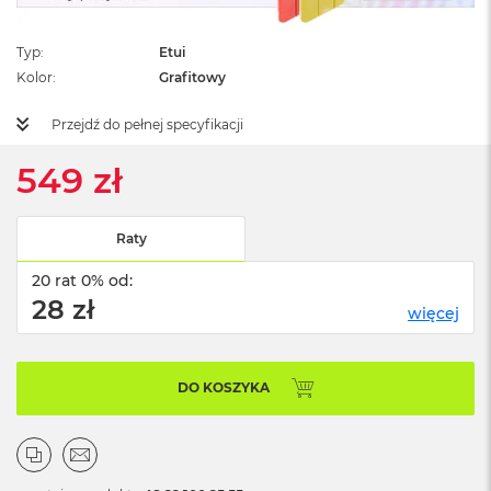
ż
ó
ł
Typ
Etui
t
Kolor
Grafitowy
y
Przejdź do pełnej specyfikacji
M
a
549 zł
c
B
o
o
Raty
k
N
20 rat 0% od:
e
28 zł
o
więcej
S
u
b
t
DO KOSZYKA
e
l
n
y
R