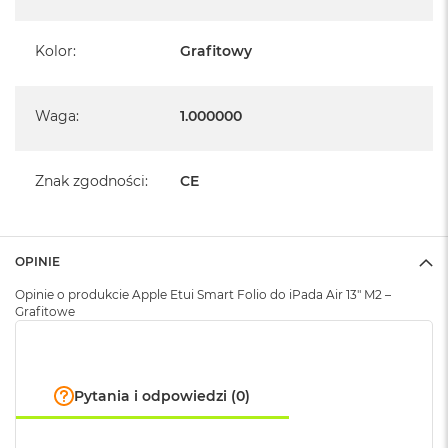
A
i
Kolor
:
Grafitowy
r
M
a
Waga
:
1.000000
c
B
o
o
Znak zgodności
:
CE
k
A
i
r
OPINIE
M
5
Opinie o produkcie Apple Etui Smart Folio do iPada Air 13" M2 –
Grafitowe
M
a
c
B
Pytania i odpowiedzi (0)
o
o
k