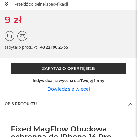
ż
Przejdź do pełnej specyfikacji
ó
ł
9 zł
t
y
M
a
zapytaj o produkt
c
+48 22 100 25 55
B
o
o
ZAPYTAJ O OFERTĘ B2B
k
N
e
Indywidualna wycena dla Twojej firmy
o
Dowiedz się więcej
S
u
b
OPIS PRODUKTU
t
e
l
n
Fixed MagFlow Obudowa
y
ochronna do iPhone 14 Pro
R