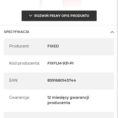
n
o
ś
c
ROZWIŃ PEŁNY OPIS PRODUKTU
i
d
y
SPECYFIKACJA
s
k
Specyfikacja
u
Producent
:
FIXED
M
a
Kod producenta
:
FIXFLM-931-PI
c
B
o
o
EAN
:
8591680145744
k
N
e
o
Gwarancja
:
12 miesięcy gwarancji
2
producenta
5
6
G