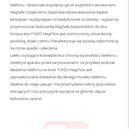
o
telefonu i doskonale współpracuje ze wszystkimi akcesoriami
o
k
MagSafe. Dzięki temu bezprzewodowe ładowanie będzie
N
łatwiejsze i wydajniejsze niż kiedykolwiek wcześniej – wystarczy
e
o
przymocować ładowarkę MagSafe bezpośrednio do etui.
S
Korpus etui FIXED MagFlow jest wzmocniony utwardzoną
r
powłoką, dzięki czemu charakteryzuje się wysoką odpornością
e
b
na różne upadki i uderzenia.
r
Lekko wystające krawędzie etui chronią wyświetlacz telefonu i
n
y
obiektyw aparatu przed zarysowaniami, na przykład podczas
kładzenia telefonu na stole. FIXED MagFlow jest
W
zaprojektowane dokładnie dla danego modelu telefonu,
e
d
idealnie do niego pasuje i ma przemyślane osłony przycisków
ł
sterujących oraz precyzyjne wycięcia na głośniki, złącze
u
ładowania i aparat.
g
p
o
j
e
m