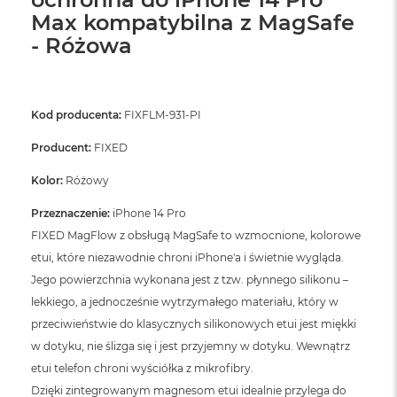
ó
Max kompatybilna z MagSafe
ż
- Różowa
M
a
c
B
Kod producenta:
FIXFLM-931-PI
o
o
Producent:
FIXED
k
N
Kolor:
Różowy
e
o
Przeznaczenie:
iPhone 14 Pro
I
FIXED MagFlow z obsługą MagSafe to wzmocnione, kolorowe
n
d
etui, które niezawodnie chroni iPhone'a i świetnie wygląda.
y
Jego powierzchnia wykonana jest z tzw. płynnego silikonu –
g
o
lekkiego, a jednocześnie wytrzymałego materiału, który w
przeciwieństwie do klasycznych silikonowych etui jest miękki
M
w dotyku, nie ślizga się i jest przyjemny w dotyku. Wewnątrz
a
c
etui telefon chroni wyściółka z mikrofibry.
B
Dzięki zintegrowanym magnesom etui idealnie przylega do