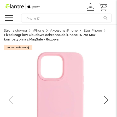
ZALOGUJ
MÓJ 
Apple
SIĘ
Festiwal
Mac
Strona główna
iPhone
Akcesoria iPhone
Etui iPhone
M
Fixed MagFlow Obudowa ochronna do iPhone 14 Pro Max
a
kompatybilna z MagSafe - Różowa
c
B
W zestawie taniej
o
o
k
N
e
o
W
e
d
ł
u
g
k