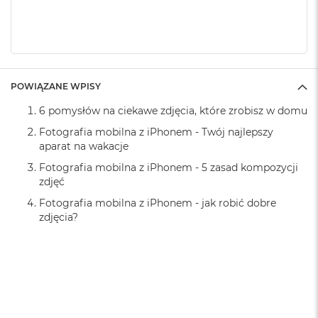
A
i
r
M
4
M
POWIĄZANE WPISY
a
c
6 pomysłów na ciekawe zdjęcia, które zrobisz w domu
B
o
Fotografia mobilna z iPhonem - Twój najlepszy
o
aparat na wakacje
k
Fotografia mobilna z iPhonem - 5 zasad kompozycji
A
zdjęć
i
r
Fotografia mobilna z iPhonem - jak robić dobre
M
zdjęcia?
3
M
a
c
B
o
o