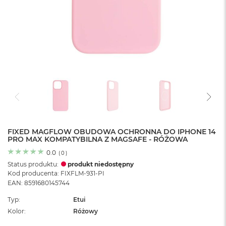
o
l
o
r
u
M
a
c
B
o
o
k
N
e
FIXED MAGFLOW OBUDOWA OCHRONNA DO IPHONE 14
PRO MAX KOMPATYBILNA Z MAGSAFE - RÓŻOWA
o
C
0.0
(
0
)
y
Status produktu:
produkt niedostępny
t
Kod producenta: FIXFLM-931-PI
r
EAN: 8591680145744
u
s
Typ
Etui
o
Kolor
Różowy
w
o