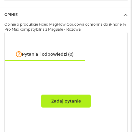
A
i
OPINIE
r
Opinie o produkcie Fixed MagFlow Obudowa ochronna do iPhone 14
M
Pro Max kompatybilna z MagSafe - Różowa
a
c
B
o
o
Pytania i odpowiedzi (0)
k
A
i
r
M
5
M
Zadaj pytanie
a
c
B
o
o
k