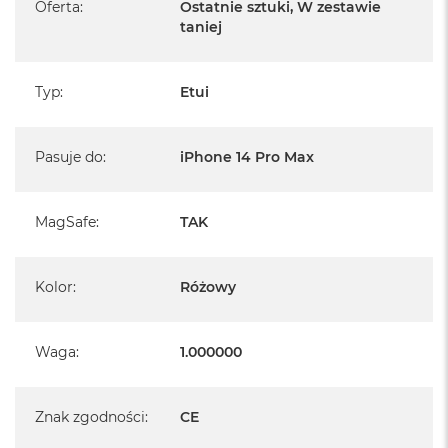
Oferta
:
Ostatnie sztuki, W zestawie
B
taniej
M
a
c
Typ
:
Etui
B
o
o
k
Pasuje do
:
iPhone 14 Pro Max
N
e
o
MagSafe
:
TAK
5
1
2
G
Kolor
:
Różowy
B
M
Waga
:
1.000000
a
c
B
o
Znak zgodności
:
CE
o
k