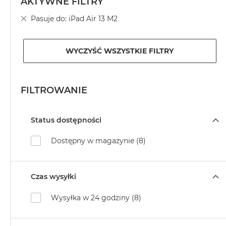
AKTYWNE FILTRY
MacBook
Usuń
Pasuje do
iPad Air 13 M2
Neo
ten
Indygo
element
MacBook
WYCZYŚĆ WSZYSTKIE FILTRY
Neo
Srebrny
Według
FILTROWANIE
pojemności
dysku
Status dostępności
MacBook
Neo
Dostępny w magazynie (8)
256GB
MacBook
Neo
Czas wysyłki
512GB
MacBook
Wysyłka w 24 godziny (8)
Air
MacBook