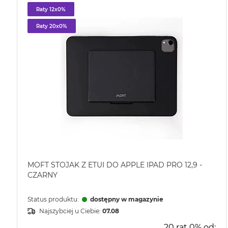
Raty 12x0%
Raty 20x0%
MOFT STOJAK Z ETUI DO APPLE IPAD PRO 12,9 -
CZARNY
Status produktu:
dostępny w magazynie
Najszybciej u Ciebie:
07.08
20 rat 0% od: