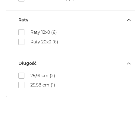
2TB
MacBook
Air
Raty
4TB
Raty 12x0 (6)
MacBook
Raty 20x0 (6)
Pro
MacBook
Pro
Długość
14
MacBook
25,91 cm (2)
Pro
25,58 cm (1)
16
Według
koloru
MacBook
Pro
Gwiezdna
Czerń