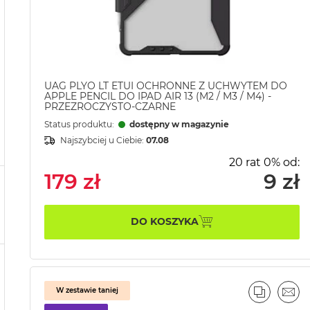
UAG PLYO LT ETUI OCHRONNE Z UCHWYTEM DO
APPLE PENCIL DO IPAD AIR 13 (M2 / M3 / M4) -
PRZEZROCZYSTO-CZARNE
Status produktu:
dostępny w magazynie
Najszybciej u Ciebie:
07.08
20 rat 0% od:
179 zł
9 zł
DO KOSZYKA
W zestawie taniej
PORÓWN
EMA