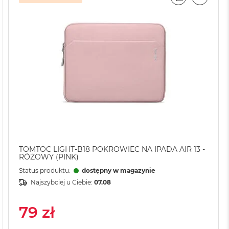
AJ
IL
PORÓWNAJ
EMAIL
TOMTOC LIGHT-B18 POKROWIEC NA IPADA AIR 13 -
RÓŻOWY (PINK)
Status produktu:
dostępny w magazynie
Najszybciej u Ciebie:
07.08
79 zł