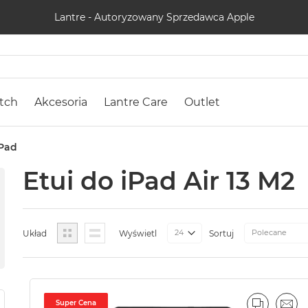
Lantre - Autoryzowany Sprzedawca Apple
tch
Akcesoria
Lantre Care
Outlet
iPad
Etui do iPad Air 13 M2
Siatka
Lista
Układ
Wyświetl
Sortuj
Super Cena