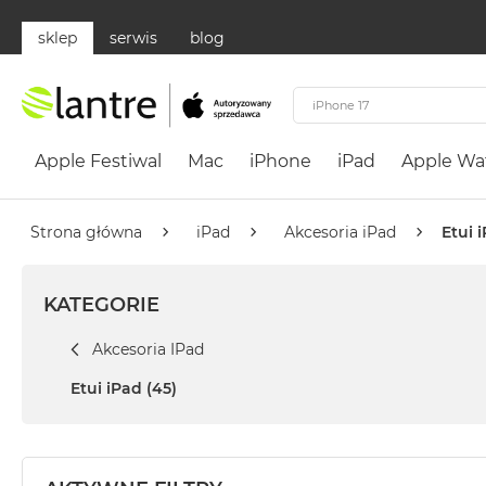
sklep
serwis
blog
Apple
Festiwal
Apple Festiwal
Mac
iPhone
iPad
Apple Wa
Mac
MacBook
Neo
Strona główna
iPad
Akcesoria iPad
Etui 
Według
koloru
KATEGORIE
MacBook
Neo
Akcesoria IPad
Cytrusowożółty
Etui iPad
(45)
MacBook
Neo
Subtelny
Róż