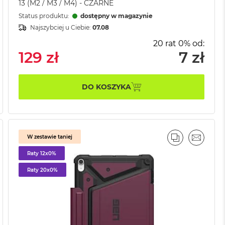
13 (M2 / M3 / M4) - CZARNE
Status produktu:
dostępny w magazynie
Najszybciej u Ciebie:
07.08
20 rat 0% od:
129 zł
7 zł
DO KOSZYKA
W zestawie taniej
AJ
IL
PORÓWNAJ
EMAIL
Raty 12x0%
Raty 20x0%