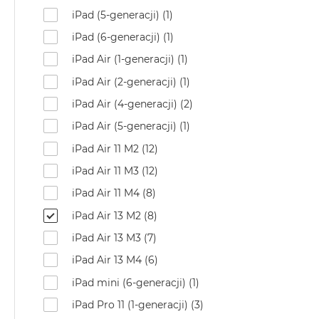
Według
iPad (5-generacji) (1)
koloru
MacBook
iPad (6-generacji) (1)
Air
iPad Air (1-generacji) (1)
Błękitny
iPad Air (2-generacji) (1)
MacBook
iPad Air (4-generacji) (2)
Air
Gwiezdna
iPad Air (5-generacji) (1)
szarość
iPad Air 11 M2 (12)
MacBook
iPad Air 11 M3 (12)
Air
Księżycowa
iPad Air 11 M4 (8)
Poświata
iPad Air 13 M2 (8)
MacBook
iPad Air 13 M3 (7)
Air
Północ
iPad Air 13 M4 (6)
MacBook
iPad mini (6-generacji) (1)
Air
iPad Pro 11 (1-generacji) (3)
Srebrny