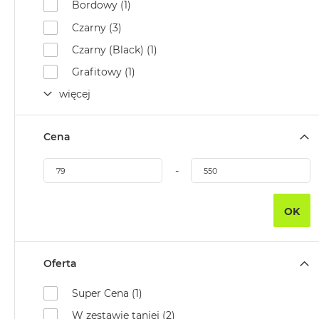
Bordowy (1)
MacBook
Czarny (3)
Air
32GB
Czarny (Black) (1)
RAM
Grafitowy (1)
Według
więcej
pojemności
dysku
MacBook
Cena
Air
256GB
-
MacBook
Air
OK
512GB
MacBook
Air
Oferta
1TB
Super Cena (1)
MacBook
Air
W zestawie taniej (2)