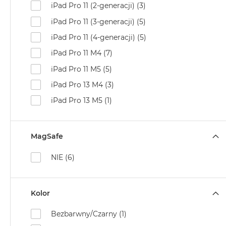
iPad Pro 11 (2-generacji) (3)
MacBook
iPad Pro 11 (3-generacji) (5)
Air
Złoty
iPad Pro 11 (4-generacji) (5)
Według
iPad Pro 11 M4 (7)
pamięci
iPad Pro 11 M5 (5)
RAM
iPad Pro 13 M4 (3)
MacBook
Air
iPad Pro 13 M5 (1)
8GB
RAM
MacBook
MagSafe
Air
NIE (6)
16GB
RAM
MacBook
Kolor
Air
24GB
Bezbarwny/Czarny (1)
RAM