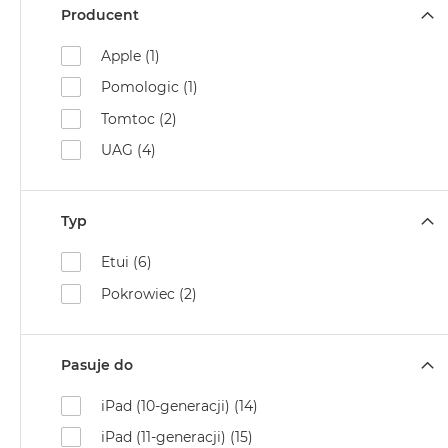
Air
Producent
M5
Apple (1)
MacBook
Pomologic (1)
Air
M4
Tomtoc (2)
MacBook
UAG (4)
Air
M3
MacBook
Typ
Air
Etui (6)
M2
Pokrowiec (2)
MacBook
Air
13
Pasuje do
MacBook
Air
iPad (10-generacji) (14)
15
iPad (11-generacji) (15)