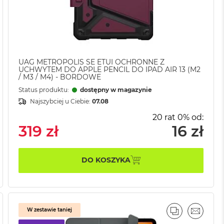
UAG METROPOLIS SE ETUI OCHRONNE Z
UCHWYTEM DO APPLE PENCIL DO IPAD AIR 13 (M2
/ M3 / M4) - BORDOWE
Status produktu:
dostępny w magazynie
Najszybciej u Ciebie:
07.08
20 rat 0% od:
319 zł
16 zł
DO KOSZYKA
W zestawie taniej
AJ
IL
PORÓWNAJ
EMAIL