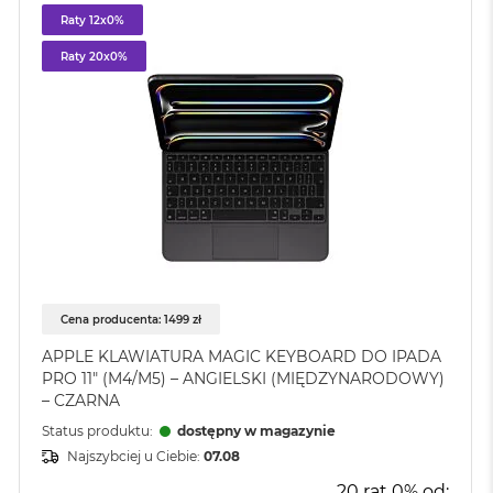
Raty 12x0%
Raty 20x0%
Cena producenta: 1499 zł
APPLE KLAWIATURA MAGIC KEYBOARD DO IPADA
PRO 11" (M4/M5) – ANGIELSKI (MIĘDZYNARODOWY)
– CZARNA
Status produktu:
dostępny w magazynie
Najszybciej u Ciebie:
07.08
20 rat 0% od: