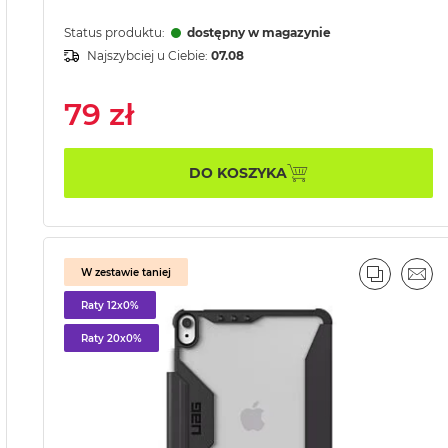
Status produktu:
dostępny w magazynie
Najszybciej u Ciebie:
07.08
79 zł
DO KOSZYKA
W zestawie taniej
PORÓWN
EMA
Raty 12x0%
Raty 20x0%